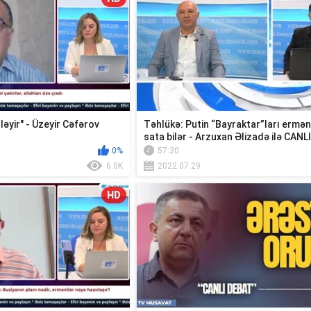
ləyir" - Üzeyir Cəfərov
Təhlükə: Putin “Bayraktar”ları ermən
sata bilər - Arzuxan Əlizadə ilə CANL
0%
57:30
6.0K
2022.07.29
HD