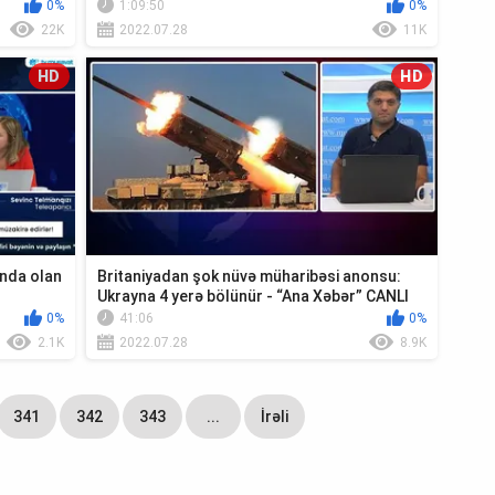
“Ca...
0%
1:09:50
0%
22K
2022.07.28
11K
HD
HD
anda olan
Britaniyadan şok nüvə müharibəsi anonsu:
Ukrayna 4 yerə bölünür - “Ana Xəbər” CANLI
0%
41:06
0%
2.1K
2022.07.28
8.9K
341
342
343
...
İrəli