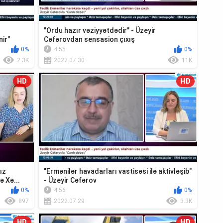
"Ordu hazır vəziyyətdədir" - Üzeyir
nir"
Cəfərovdan sensasion çıxış
0%
4:55
0%
2.3K
2022.07.30
11K
HD
HD
ız
"Ermənilər havadarları vastisəsi ilə aktivləşib"
ə Xə...
- Üzeyir Cəfərov
0%
4:56
0%
897
2022.07.29
3.3K
HD
HD