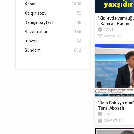
Xəbər
1533
Xalqın sözü
72
"Kişi evdə yumruğ
Danışır paytaxt
46
- Kamran Həsənli m
12:54
Bazar xəbər
136
2022.07.30
mövqe
64
Gündəm
612
"Belə Səhiyyə olar?
Tural Abbaslı
1:07
2022.07.30