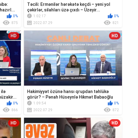
ibə:
Təcili: Ermənilər hərəkətə keçdi – yeni yol
azırl...
çəkirlər, silahları üzə çıxdı – Üzeyir...
0%
1:02:17
0%
875
2022.07.29
821
HD
HD
ilə
Hakimiyyət özünə hansı qrupdan təhlükə
zakir...
görür? – Pənah Hüseynlə Hikmət Babaoğlu
“C...
0%
1:09:54
0%
866
2022.07.29
872
HD
HD