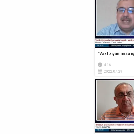
"Vaxt ziyanımıza iş
4:16
2022.07.29