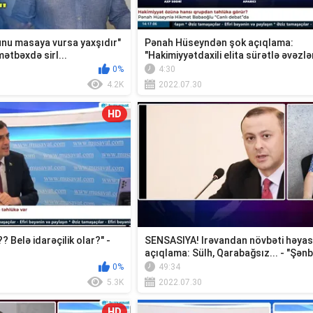
unu masaya vursa yaxşıdır"
Pənah Hüseyndən şok açıqlama:
ətbəxdə sirl...
"Hakimiyyətdaxili elita sürətlə əvəzlə
0%
4:30
4.2K
2022.07.30
HD
? Belə idarəçilik olar?" -
SENSASIYA! Irəvandan növbəti həyas
açıqlama: Sülh, Qarabağsız... - "Şənb
0%
49:34
5.3K
2022.07.30
HD