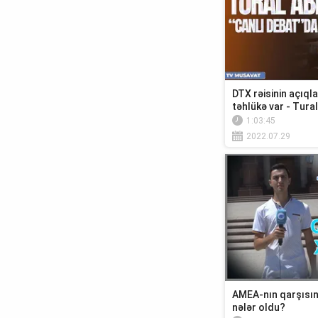
DTX rəisinin açıql
təhlükə var - Tural 
1:03:45
2022.07.29
AMEA-nın qarşısın
nələr oldu?