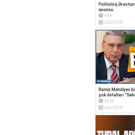
Politoloq Ərəstun
anonsu
4:59
2022.07.29
Ramiz Mehdiyev bi
şok detalları “Sə
52:53
2022.07.29