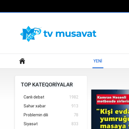
Axtar
YENİ
TOP KATEQORİYALAR
Canlı debat
1982
Səhər xəbər
913
Problemin dili
78
Siyasət
833