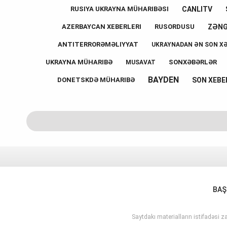
CANLITV
RUSIYA UKRAYNA MÜHARIBƏSI
ZƏN
AZERBAYCAN XEBERLERI
RUSORDUSU
ANTITERRORƏMƏLIYYAT
UKRAYNADAN ƏN SON X
UKRAYNA MÜHARIBƏ
SONXƏBƏRLƏR
MUSAVAT
BAYDEN
SON XEBE
DONETSKDƏ MÜHARIBƏ
BAŞ
Saytdakı materialların istifadəsi za