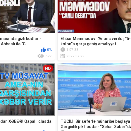
amasında gizli kodlar -
Etibar Məmmədov: "Anons verildi, "5-
Abbaslı ilə "C...
kolon"a qarşı geniş əməliyyat ...
0%
1:07:33
527
2022.07.29
HD
dan XƏBƏR! Qapalı iclasda
TƏCİLİ: Bir səfərlə müharibə başlaya 
Gərginlik pik həddə - “Səhər Xəbər”d