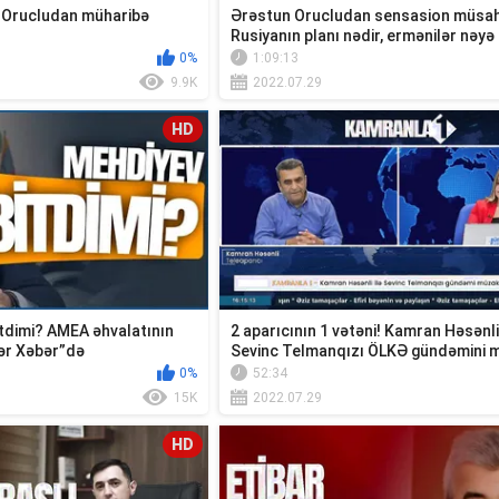
 Orucludan müharibə
Ərəstun Orucludan sensasion müsah
Rusiyanın planı nədir, ermənilər nəyə h
0%
1:09:13
9.9K
2022.07.29
HD
tdimi? AMEA əhvalatının
2 aparıcının 1 vətəni! Kamran Həsənli 
hər Xəbər”də
Sevinc Telmanqızı ÖLKƏ gündəmini mü
0%
52:34
15K
2022.07.29
HD