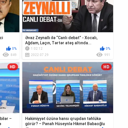
ci
Əvəz Zeynallı ilə “Canlı debat” - Xocalı,
Ağdam, Laçın, Tərtər atəş altında...
0%
1:02:12
0%
849
2022.07.29
991
HD
HD
bilər –
Hakimiyyət özünə hansı qrupdan təhlükə
ə
görür? – Pənah Hüseynlə Hikmət Babaoğlu