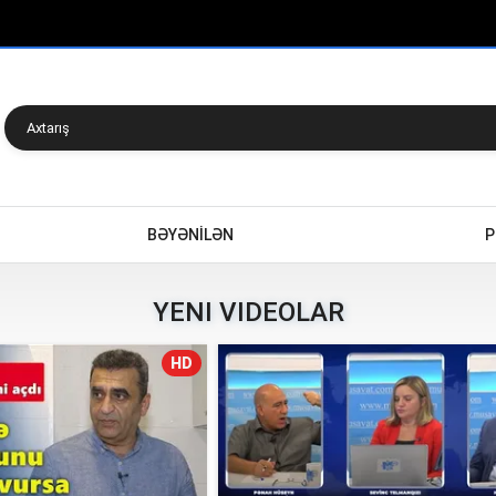
BƏYƏNİLƏN
P
YENI VIDEOLAR
HD