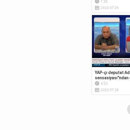
1:26
2022.07.29
YAP-çı deputat Adi
sensasiyası"ndan d
4:53
2022.07.28