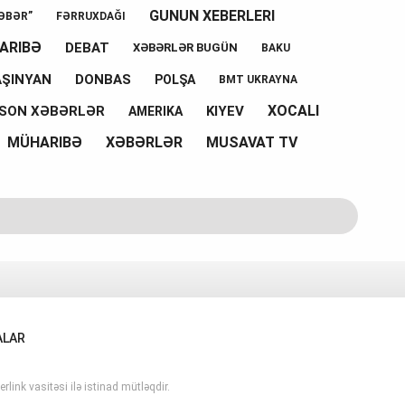
GUNUN XEBERLERI
ƏBƏR”
FƏRRUXDAĞI
ARIBƏ
DEBAT
XƏBƏRLƏR BUGÜN
BAKU
AŞINYAN
DONBAS
POLŞA
BMT UKRAYNA
XOCALI
SON XƏBƏRLƏR
KIYEV
AMERIKA
MÜHARIBƏ
XƏBƏRLƏR
MUSAVAT TV
ALAR
rlink vasitəsi ilə istinad mütləqdir.