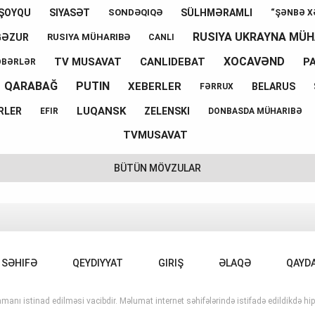
ŞOYQU
SIYASƏT
SÜLHMƏRAMLI
SONDƏQIQƏ
“ŞƏNBƏ X
RUSIYA UKRAYNA MÜH
GƏZUR
RUSIYA MÜHARIBƏ
CANLI
XOCAVƏND
TV MUSAVAT
CANLIDEBAT
P
ƏBƏRLƏR
QARABAĞ
PUTIN
XEBERLER
BELARUS
FƏRRUX
LUQANSK
RLER
ZELENSKI
EFIR
DONBASDA MÜHARIBƏ
TVMUSAVAT
BÜTÜN MÖVZULAR
 SƏHIFƏ
QEYDIYYAT
GIRIŞ
ƏLAQƏ
QAYD
manı istinad edilməsi vacibdir. Məlumat internet səhifələrində istifadə edildikdə hipe