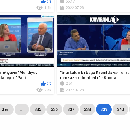
0%
55:17
1.3K
2022.07.28
l Əliyevin "Mehdiyev
"5-ci kalon birbaşa Kremldə və Tehr
anışdı: "Pani...
mərkəzə xidmət edir" - Kamran...
0%
2:51
2.5K
2022.07.28
Geri
...
335
336
337
338
339
340