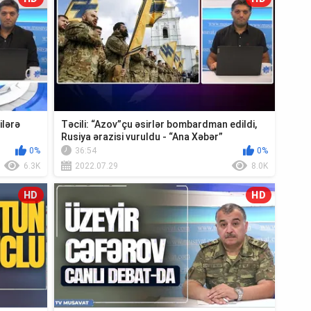
ilərə
Təcili: “Azov”çu əsirlər bombardman edildi,
I
Rusiya ərazisi vuruldu - “Ana Xəbər”
0%
36:54
0%
6.3K
2022.07.29
8.0K
HD
HD