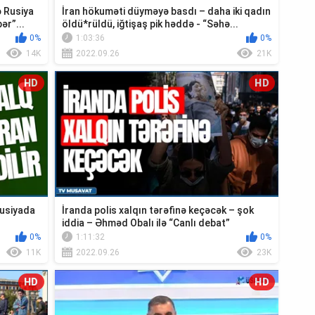
ə Rusiya
İran hökuməti düyməyə basdı – daha iki qadın
ər”...
öldü*rüldü, iğtişaş pik həddə - “Səhə...
0%
1:03:36
0%
14K
2022.09.26
21K
HD
HD
Rusiyada
İranda polis xalqın tərəfinə keçəcək – şok
iddia – Əhməd Obalı ilə “Canlı debat”
0%
1:11:32
0%
11K
2022.09.26
23K
HD
HD