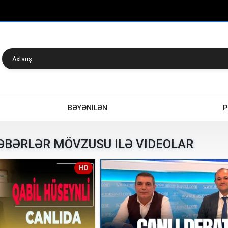
BƏYƏNİLƏN
P
BƏRLƏR MÖVZUSU ILƏ VIDEOLAR
HD