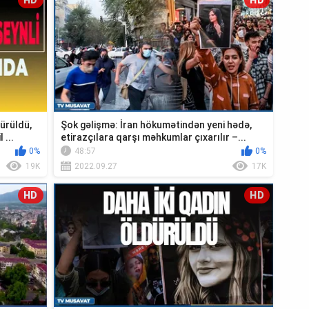
HD
HD
ürüldü,
Şok gəlişmə: İran hökumətindən yeni hədə,
 ...
etirazçılara qarşı məhkumlar çıxarılır –...
0%
48:57
0%
19K
2022.09.27
17K
HD
HD