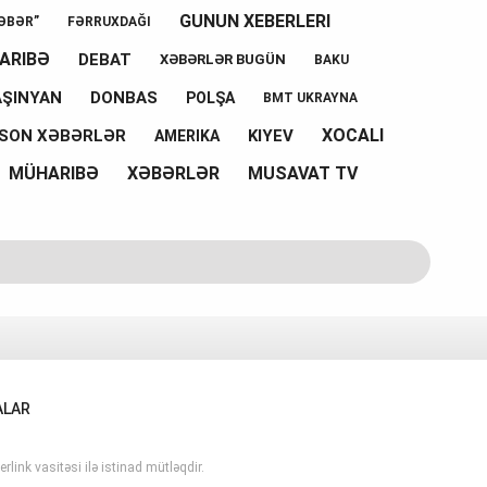
GUNUN XEBERLERI
ƏBƏR”
FƏRRUXDAĞI
ARIBƏ
DEBAT
XƏBƏRLƏR BUGÜN
BAKU
AŞINYAN
DONBAS
POLŞA
BMT UKRAYNA
XOCALI
SON XƏBƏRLƏR
KIYEV
AMERIKA
MÜHARIBƏ
XƏBƏRLƏR
MUSAVAT TV
ALAR
rlink vasitəsi ilə istinad mütləqdir.