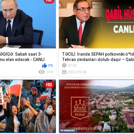
HD
QİQƏ: Sabah saat 3-
TƏCİLİ: İranda SEPAH polkovniki ö*ld
unu elan edəcək - CANLI
Tehran zindanları dolub-daşır – Qabil
0%
57:07
31K
2022.09.28
HD