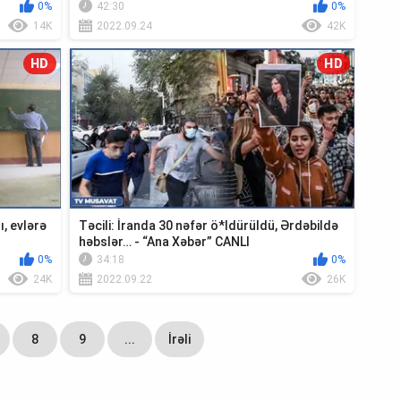
0%
42:30
0%
14K
2022.09.24
42K
HD
HD
ı, evlərə
Təcili: İranda 30 nəfər ö*ldürüldü, Ərdəbildə
həbslər… - “Ana Xəbər” CANLI
0%
34:18
0%
24K
2022.09.22
26K
8
9
...
İrəli