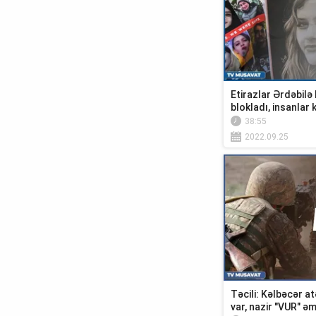
Etirazlar Ərdəbilə 
blokladı, insanlar
38:55
2022.09.25
Təcili: Kəlbəcər at
var, nazir "VUR" əmr