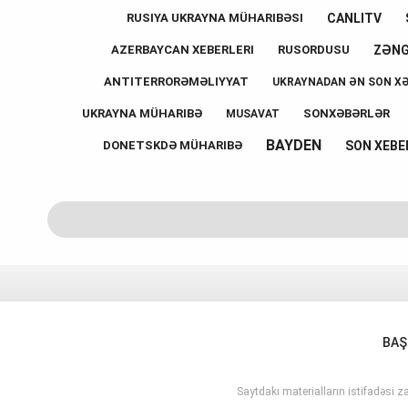
CANLITV
RUSIYA UKRAYNA MÜHARIBƏSI
ZƏN
AZERBAYCAN XEBERLERI
RUSORDUSU
ANTITERRORƏMƏLIYYAT
UKRAYNADAN ƏN SON X
UKRAYNA MÜHARIBƏ
SONXƏBƏRLƏR
MUSAVAT
BAYDEN
SON XEBE
DONETSKDƏ MÜHARIBƏ
BAŞ
Saytdakı materialların istifadəsi za