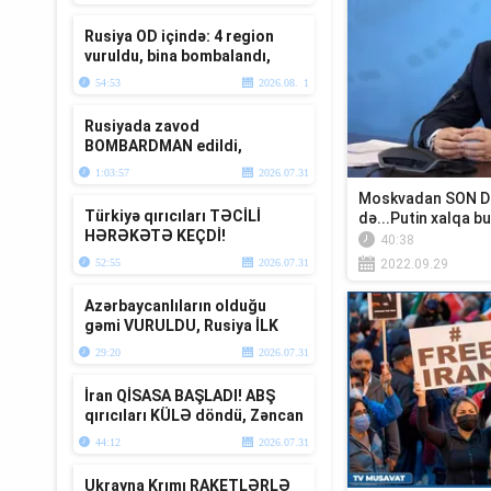
var? “Ana Xə...
Rusiya OD içində: 4 region
vuruldu, bina bombalandı,
ö*lənlər var
54:53
2026.08. 1
Rusiyada zavod
BOMBARDMAN edildi,
anbarlar YANIR-Ukrayna
1:03:57
2026.07.31
DAĞIDIR-Üzeyir Cəfərov Ca...
Moskvadan SON DƏ
Türkiyə qırıcıları TƏCİLİ
də...Putin xalqa b
HƏRƏKƏTƏ KEÇDİ!
40:38
Ərdoğanla Putin Baltikyanıda
52:55
2026.07.31
2022.09.29
TOQQUŞUR-TV...
Azərbaycanlıların olduğu
gəmi VURULDU, Rusiya İLK
DƏFƏ bu raketi atdı – “Ana
29:20
2026.07.31
Xəbər”
İran QİSASA BAŞLADI! ABŞ
qırıcıları KÜLƏ döndü, Zəncan
BOMBALANDI – Müharibə
44:12
2026.07.31
xəbər...
Ukrayna Krımı RAKETLƏRLƏ