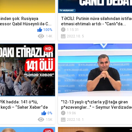
indən şok: Rusiyaya
TƏCİLİ: Putinin nüvə silahından istif
essor Qabil Hüseynli ilə C...
etməsi ehtimalı artdı - "Canlı"da...
100%
1:15:31
14K
2022.10. 5
HD
 PİK həddə: 141 ö*lü,
"12-13 yaşlı q*ızlarla y@tağa girən
keçdi – “Səhər Xəbər”də
p*əzəvənglər..." – Seymur Verdizadə
0%
19:06
15K
2022.10. 1