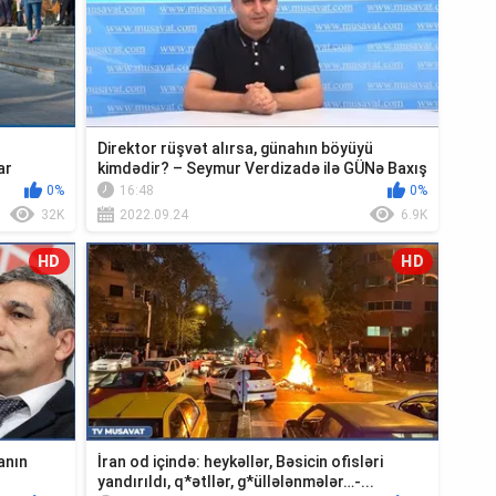
Direktor rüşvət alırsa, günahın böyüyü
ar
kimdədir? – Seymur Verdizadə ilə GÜNə Baxış
0%
16:48
0%
32K
2022.09.24
6.9K
HD
HD
lanın
İran od içində: heykəllər, Bəsicin ofisləri
yandırıldı, q*ətllər, g*üllələnmələr…-...