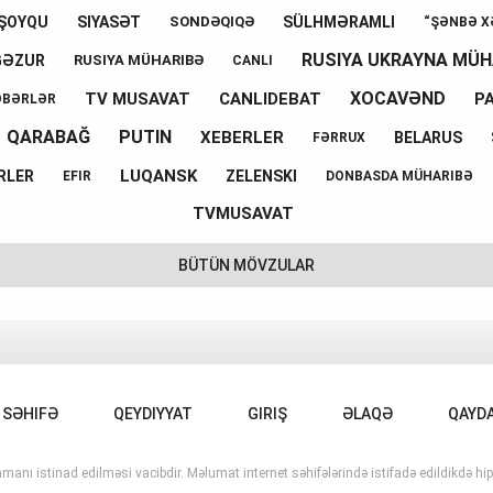
ŞOYQU
SIYASƏT
SÜLHMƏRAMLI
SONDƏQIQƏ
“ŞƏNBƏ X
RUSIYA UKRAYNA MÜH
GƏZUR
RUSIYA MÜHARIBƏ
CANLI
XOCAVƏND
TV MUSAVAT
CANLIDEBAT
P
ƏBƏRLƏR
QARABAĞ
PUTIN
XEBERLER
BELARUS
FƏRRUX
LUQANSK
RLER
ZELENSKI
EFIR
DONBASDA MÜHARIBƏ
TVMUSAVAT
BÜTÜN MÖVZULAR
 SƏHIFƏ
QEYDIYYAT
GIRIŞ
ƏLAQƏ
QAYD
manı istinad edilməsi vacibdir. Məlumat internet səhifələrində istifadə edildikdə hipe