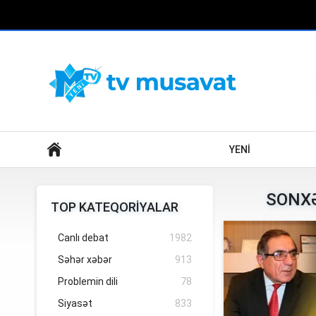
Axtar
YENİ
SONXƏ
TOP KATEQORİYALAR
Canlı debat
1982
Səhər xəbər
913
Problemin dili
78
Siyasət
833