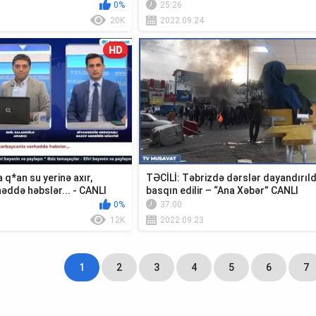
0%
25:26
20K
2022.09.24
HD
 q*an su yerinə axır,
TƏCİLİ: Təbrizdə dərslər dayandırıld
əddə həbslər... - CANLI
basqın edilir – “Ana Xəbər” CANLI
0%
37:00
12K
2022.09.23
1
2
3
4
5
6
7