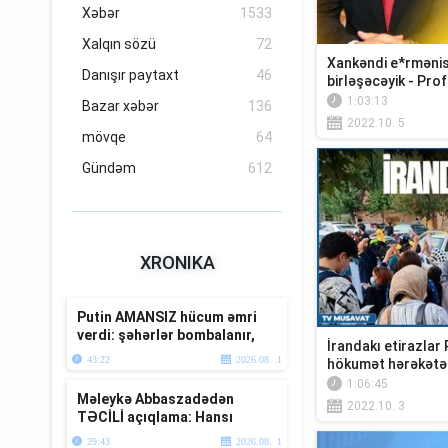
Xəbər
1533
Xalqın sözü
72
Xankəndi e*rmənis
Danışır paytaxt
46
birləşəcəyik - Prof
1:03:13
Bazar xəbər
136
2022.10. 5
mövqe
64
Gündəm
612
XRONIKA
Putin AMANSIZ hücum əmri
verdi: şəhərlər bombalanır,
İrandakı etirazlar
Trampdan açıqlama
43:22
2026.08. 1
hökumət hərəkətə 
1:06:45
Məleykə Abbaszadədən
2022.10. 3
TƏCİLİ açıqlama: Hansı
qruplarda artım və azalma
29:43
2026.08. 1