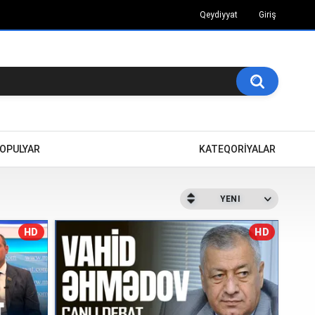
Qeydiyyat
Giriş
OPULYAR
KATEQORİYALAR
YENI
HD
HD