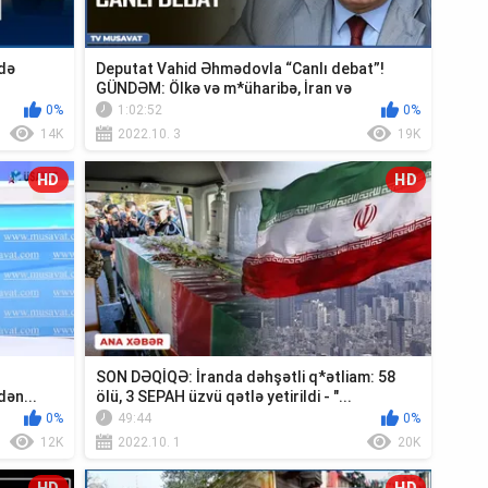
adə
Deputat Vahid Əhmədovla “Canlı debat”!
GÜNDƏM: Ölkə və m*üharibə, İran və
Ermənist...
0%
1:02:52
0%
14K
2022.10. 3
19K
HD
HD
SON DƏQİQƏ: İranda dəhşətli q*ətliam: 58
dən...
ölü, 3 SEPAH üzvü qətlə yetirildi - "...
0%
49:44
0%
12K
2022.10. 1
20K