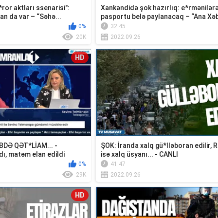
*ror aktları ssenarisi":
Xankəndidə şok hazırlıq: e*rmənilər
n da var – “Səhə...
pasportu belə paylanacaq – “Ana Xəb
0%
32:45
20K
2022.09.26
HD
DƏ QƏT*LİAM... -
ŞOK: İranda xalq gü*lləboran edilir, 
dı, matəm elan edildi
isə xalq üsyanı... - CANLI
0%
41:47
29K
2022.09.26
HD