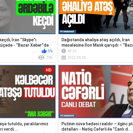
keçdi, İran “Skype”ı
Dağıstanda əhaliyə atəş açıldı, İran
 küçədə - “Bazar Xəbər”də
məsələsinə İlon Mask qarışdı – “Baz
Xəbər”
0%
49:23
29K
2022.09.25
HD
əşə tutuldu, yaralılarımız
Putinin nüvə hədəsi realdır – ilginc p
i verdi....
detalları - Natiq Cəfərli ilə “Canlı d...