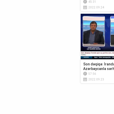
45:31
2022.09.24
Son dəqiqə: İranda
Azərbaycanla sərh
57:56
2022.09.23