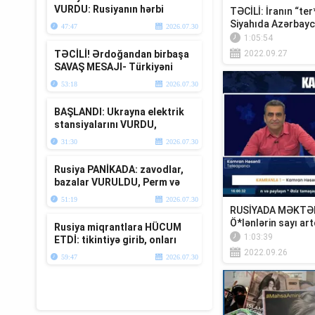
VURDU: Rusiyanın hərbi
TƏCİLİ: İranın “ter
bazaları YERLƏ YEKSAN
Siyahıda Azərbayca
47:47
2026.07.30
EDİLDİ - TV ...
1:05:54
TƏCİLİ! Ərdoğandan birbaşa
2022.09.27
SAVAŞ MESAJI- Türkiyəni
müharibəyə ÇƏKDİLƏR-TV
53:18
2026.07.30
Müsavat
BAŞLANDI: Ukrayna elektrik
stansiyalarını VURDU,
Zelenski və Moskvadan
31:30
2026.07.30
TƏCİLİ Krım...
Rusiya PANİKADA: zavodlar,
bazalar VURULDU, Perm və
Krım da BOMBALANDI
51:19
2026.07.30
RUSİYADA MƏKTƏB
Ö*lənlərin sayı art
Rusiya miqrantlara HÜCUM
1:03:39
ETDİ: tikintiyə girib, onları
TƏHQİR ETDİ -yerə yıxıb...T...
2022.09.26
59:47
2026.07.30