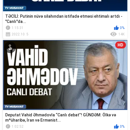
TƏCİLİ: Putinin nüvə silahından istifadə etməsi ehtimalı artdı -
"Canlı"da...
1:15:31
0%
2022.10. 5
14K
HD
Deputat Vahid Əhmədovla “Canlı debat”! GÜNDƏM: Ölkə və
m*üharibə, İran və Ermənist...
1:02:52
0%