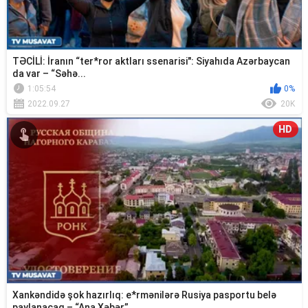
TƏCİLİ: İranın “ter*ror aktları ssenarisi": Siyahıda Azərbaycan
da var – “Səhə...
1:05:54
0%
2022.09.27
20K
HD
Xankəndidə şok hazırlıq: e*rmənilərə Rusiya pasportu belə
paylanacaq – “Ana Xəbər”...