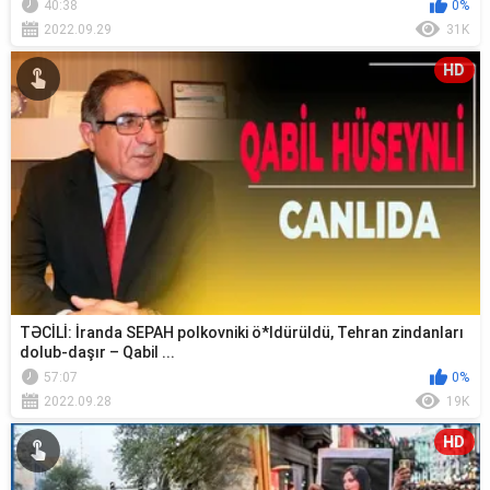
40:38
0%
2022.09.29
31K
HD
TƏCİLİ: İranda SEPAH polkovniki ö*ldürüldü, Tehran zindanları
dolub-daşır – Qabil ...
57:07
0%
2022.09.28
19K
HD