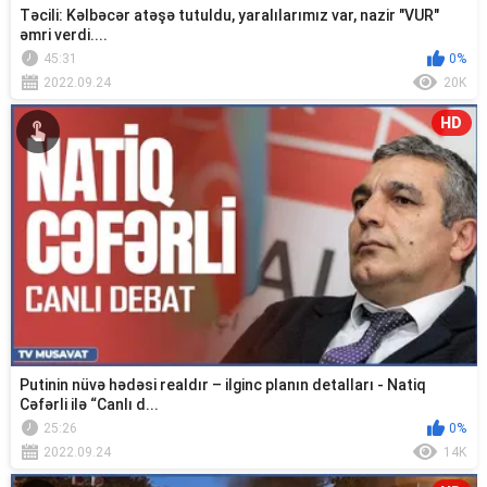
Təcili: Kəlbəcər atəşə tutuldu, yaralılarımız var, nazir "VUR"
əmri verdi....
45:31
0%
2022.09.24
20K
HD
Putinin nüvə hədəsi realdır – ilginc planın detalları - Natiq
Cəfərli ilə “Canlı d...
25:26
0%
2022.09.24
14K