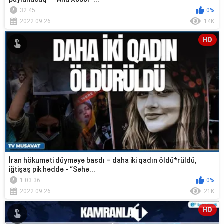
32:45
0%
2022.09.26
14K
HD
İran hökuməti düyməyə basdı – daha iki qadın öldü*rüldü,
iğtişaş pik həddə - “Səhə...
1:03:36
0%
2022.09.26
21K
HD