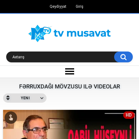
Qeydiyyat
Giriş
FƏRRUXDAĞI MÖVZUSU ILƏ VIDEOLAR
YENI
HD