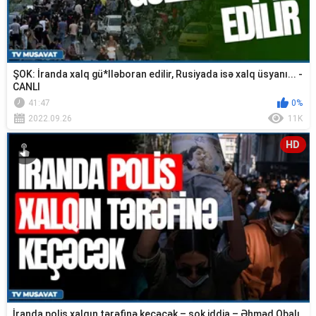
ŞOK: İranda xalq gü*lləboran edilir, Rusiyada isə xalq üsyanı... -
CANLI
41:47
0%
2022.09.26
11K
HD
İranda polis xalqın tərəfinə keçəcək – şok iddia – Əhməd Obalı