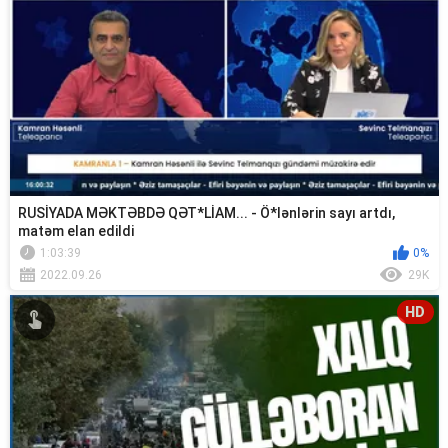
RUSİYADA MƏKTƏBDƏ QƏT*LİAM... - Ö*lənlərin sayı artdı,
matəm elan edildi
1:03:39
0%
2022.09.26
29K
HD