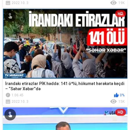
2022.10. 3
19K
HD
İrandakı etirazlar PİK həddə: 141 ö*lü, hökumət hərəkətə keçdi
– “Səhər Xəbər”də
1:06:45
0%
2022.10. 3
15K
HD