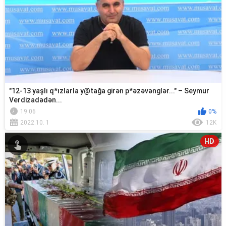
"12-13 yaşlı q*ızlarla y@tağa girən p*əzəvənglər..." – Seymur
Verdizadədən...
19:06
0%
2022.10. 1
12K
HD