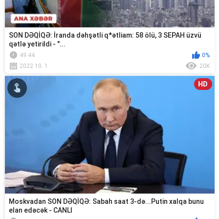
SON DƏQİQƏ: İranda dəhşətli q*ətliam: 58 ölü, 3 SEPAH üzvü
qətlə yetirildi - "...
49:44
0%
2022.10. 1
20K
HD
Moskvadan SON DƏQİQƏ: Sabah saat 3-də...Putin xalqa bunu
elan edəcək - CANLI