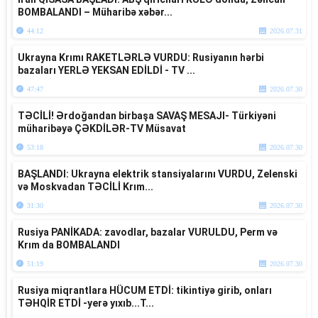
BOMBALANDI – Müharibə xəbər...
44:12
2026.07.31
Ukrayna Krımı RAKETLƏRLƏ VURDU: Rusiyanın hərbi
bazaları YERLƏ YEKSAN EDİLDİ - TV ...
47:47
2026.07.30
TƏCİLİ! Ərdoğandan birbaşa SAVAŞ MESAJI- Türkiyəni
müharibəyə ÇƏKDİLƏR-TV Müsavat
53:18
2026.07.30
BAŞLANDI: Ukrayna elektrik stansiyalarını VURDU, Zelenski
və Moskvadan TƏCİLİ Krım...
31:30
2026.07.30
Rusiya PANİKADA: zavodlar, bazalar VURULDU, Perm və
Krım da BOMBALANDI
51:19
2026.07.30
Rusiya miqrantlara HÜCUM ETDİ: tikintiyə girib, onları
TƏHQİR ETDİ -yerə yıxıb...T...