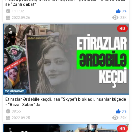
ilə “Canlı debat”
1:11:32
0%
2022.09.26
23K
HD
Etirazlar Ərdəbilə keçdi, İran “Skype”ı blokladı, insanlar küçədə
- “Bazar Xəbər”də
38:55
0%
2022.09.25
29K
HD