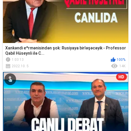
Xankəndi e*rmənisindən şok: Rusiyaya birləşəcəyik - Professor
Qabil Hüseynli ilə C...
1:03:13
100%
2022.10. 5
14K
HD