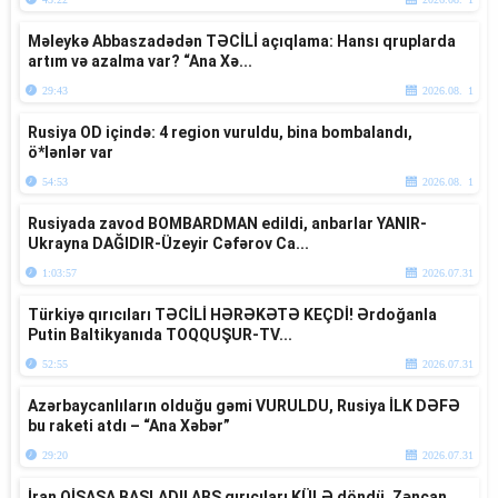
Məleykə Abbaszadədən TƏCİLİ açıqlama: Hansı qruplarda
artım və azalma var? “Ana Xə...
29:43
2026.08. 1
Rusiya OD içində: 4 region vuruldu, bina bombalandı,
ö*lənlər var
54:53
2026.08. 1
Rusiyada zavod BOMBARDMAN edildi, anbarlar YANIR-
Ukrayna DAĞIDIR-Üzeyir Cəfərov Ca...
1:03:57
2026.07.31
Türkiyə qırıcıları TƏCİLİ HƏRƏKƏTƏ KEÇDİ! Ərdoğanla
Putin Baltikyanıda TOQQUŞUR-TV...
52:55
2026.07.31
Azərbaycanlıların olduğu gəmi VURULDU, Rusiya İLK DƏFƏ
bu raketi atdı – “Ana Xəbər”
29:20
2026.07.31
İran QİSASA BAŞLADI! ABŞ qırıcıları KÜLƏ döndü, Zəncan