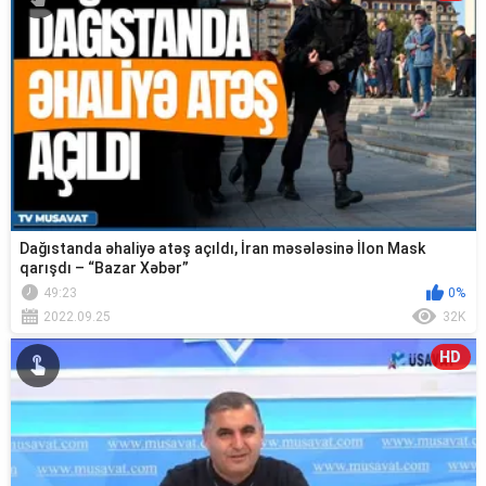
Dağıstanda əhaliyə atəş açıldı, İran məsələsinə İlon Mask
qarışdı – “Bazar Xəbər”
49:23
0%
2022.09.25
32K
HD