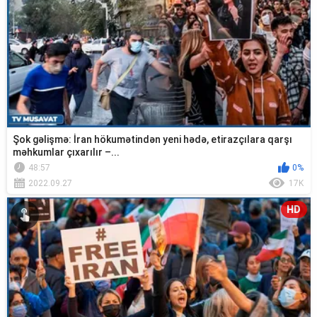
Şok gəlişmə: İran hökumətindən yeni hədə, etirazçılara qarşı
məhkumlar çıxarılır –...
48:57
0%
2022.09.27
17K
HD