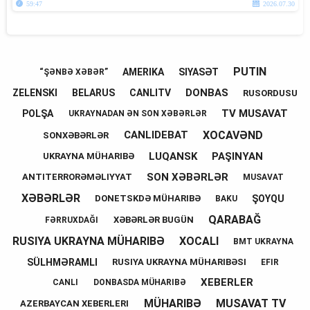
59:47
2026.07.30
PUTIN
AMERIKA
SIYASƏT
“ŞƏNBƏ XƏBƏR”
DONBAS
ZELENSKI
BELARUS
CANLITV
RUSORDUSU
TV MUSAVAT
POLŞA
UKRAYNADAN ƏN SON XƏBƏRLƏR
XOCAVƏND
CANLIDEBAT
SONXƏBƏRLƏR
LUQANSK
PAŞINYAN
UKRAYNA MÜHARIBƏ
SON XƏBƏRLƏR
ANTITERRORƏMƏLIYYAT
MUSAVAT
XƏBƏRLƏR
ŞOYQU
DONETSKDƏ MÜHARIBƏ
BAKU
QARABAĞ
XƏBƏRLƏR BUGÜN
FƏRRUXDAĞI
RUSIYA UKRAYNA MÜHARIBƏ
XOCALI
BMT UKRAYNA
SÜLHMƏRAMLI
RUSIYA UKRAYNA MÜHARIBƏSI
EFIR
XEBERLER
CANLI
DONBASDA MÜHARIBƏ
MÜHARIBƏ
MUSAVAT TV
AZERBAYCAN XEBERLERI