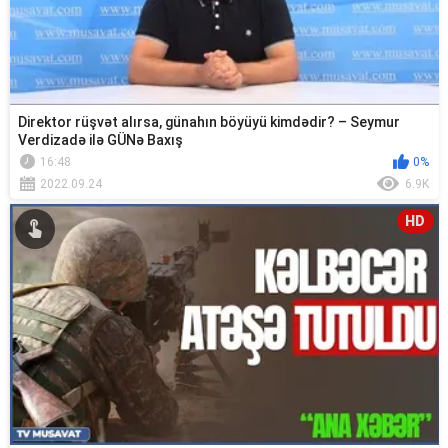
Direktor rüşvət alırsa, günahın böyüyü kimdədir? – Seymur
Verdizadə ilə GÜNə Baxış
16:48
0%
2022.09.24
6.9K
HD