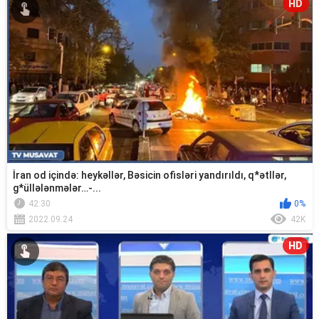
HD
İran od içində: heykəllər, Bəsicin ofisləri yandırıldı, q*ətllər,
g*üllələnmələr…-...
42:30
0%
2022.09.24
42K
HD