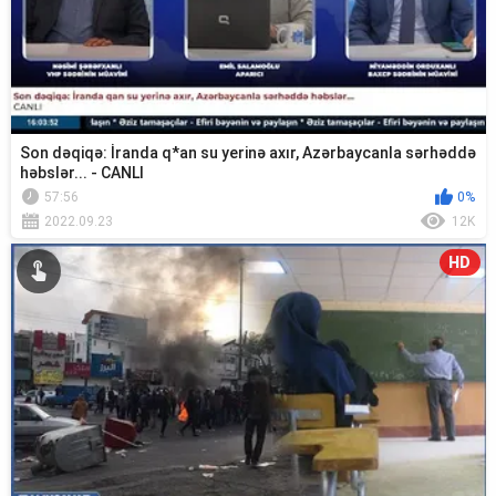
Son dəqiqə: İranda q*an su yerinə axır, Azərbaycanla sərhəddə
həbslər... - CANLI
57:56
0%
2022.09.23
12K
HD