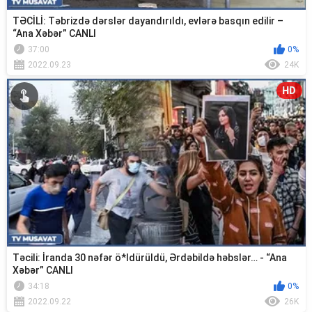
TƏCİLİ: Təbrizdə dərslər dayandırıldı, evlərə basqın edilir –
“Ana Xəbər” CANLI
37:00
0%
2022.09.23
24K
HD
Təcili: İranda 30 nəfər ö*ldürüldü, Ərdəbildə həbslər… - “Ana
Xəbər” CANLI
34:18
0%
2022.09.22
26K