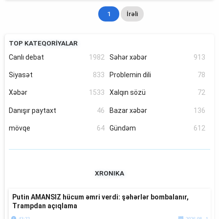
1
İrəli
TOP KATEQORİYALAR
Canlı debat
1982
Səhər xəbər
913
Siyasət
833
Problemin dili
78
Xəbər
1533
Xalqın sözü
72
Danışır paytaxt
46
Bazar xəbər
136
mövqe
64
Gündəm
612
XRONIKA
Putin AMANSIZ hücum əmri verdi: şəhərlər bombalanır,
Trampdan açıqlama
43:22
2026.08. 1