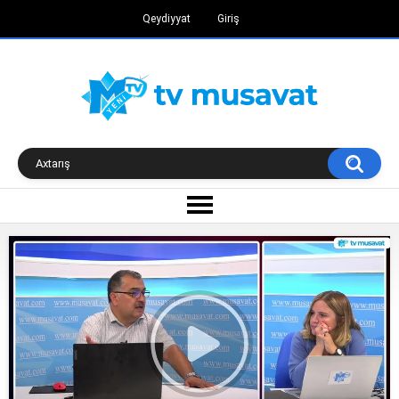
Qeydiyyat
Giriş