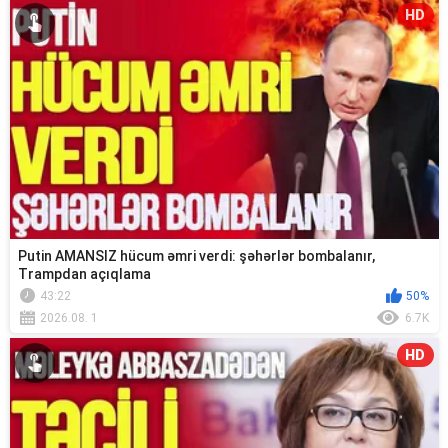
HD
Putin AMANSIZ hücum əmri verdi: şəhərlər bombalanır,
Trampdan açıqlama
43:22
50%
2026.08. 1
6.7K
HD