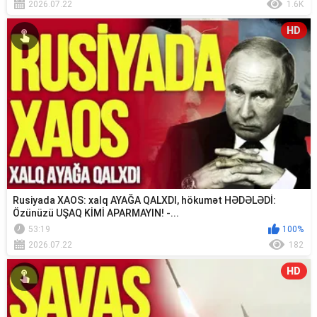
2026.07.22
1.6K
HD
Rusiyada XAOS: xalq AYAĞA QALXDI, hökumət HƏDƏLƏDİ:
Özünüzü UŞAQ KİMİ APARMAYIN! -...
53:19
100%
2026.07.22
182
HD