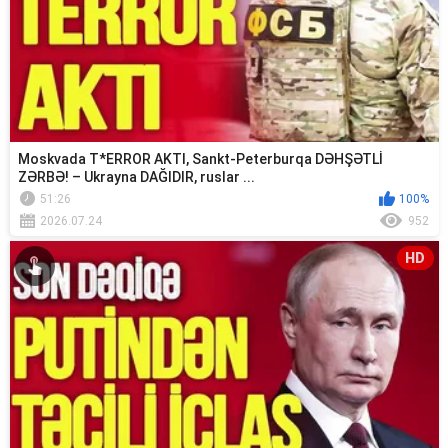
Moskvada T*ERROR AKTI, Sankt-Peterburqa DƏHŞƏTLİ
ZƏRBƏ! – Ukrayna DAĞIDIR, ruslar ...
51:26
100%
2026.07.24
952
HD