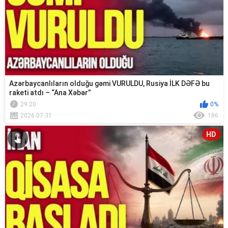
Azərbaycanlıların olduğu gəmi VURULDU, Rusiya İLK DƏFƏ bu
raketi atdı – “Ana Xəbər”
29:20
0%
2026.07.31
186
HD