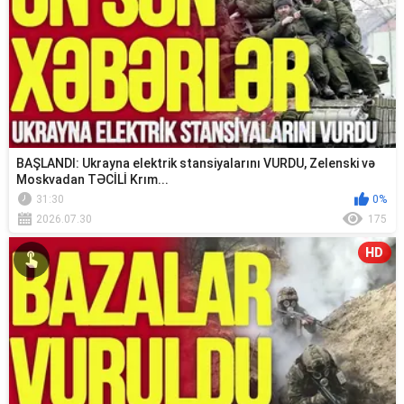
BAŞLANDI: Ukrayna elektrik stansiyalarını VURDU, Zelenski və
Moskvadan TƏCİLİ Krım...
31:30
0%
2026.07.30
175
HD