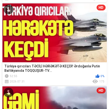
HD
Türkiyə qırıcıları TƏCİLİ HƏRƏKƏTƏ KEÇDİ! Ərdoğanla Putin
Baltikyanıda TOQQUŞUR-TV...
52:55
0%
2026.07.31
175
HD