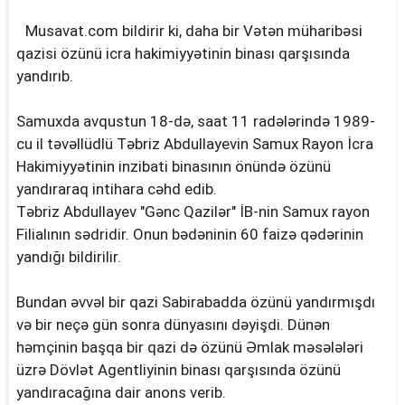
Musavat.com bildirir ki, daha bir Vətən müharibəsi
qazisi özünü icra hakimiyyətinin binası qarşısında
yandırıb.
Samuxda avqustun 18-də, saat 11 radələrində 1989-
cu il təvəllüdlü Təbriz Abdullayevin Samux Rayon İcra
Hakimiyyətinin inzibati binasının önündə özünü
yandıraraq intihara cəhd edib.
Təbriz Abdullayev "Gənc Qazilər" İB-nin Samux rayon
Filialının sədridir. Onun bədəninin 60 faizə qədərinin
yandığı bildirilir.
Bundan əvvəl bir qazi Sabirabadda özünü yandırmışdı
və bir neçə gün sonra dünyasını dəyişdi. Dünən
həmçinin başqa bir qazi də özünü Əmlak məsələləri
üzrə Dövlət Agentliyinin binası qarşısında özünü
yandıracağına dair anons verib.