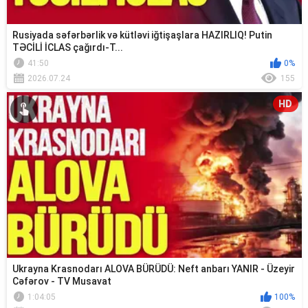
Rusiyada səfərbərlik və kütləvi iğtişaşlara HAZIRLIQ! Putin
TƏCİLİ İCLAS çağırdı-T...
41:50
0%
2026.07.24
155
HD
Ukrayna Krasnodarı ALOVA BÜRÜDÜ: Neft anbarı YANIR - Üzeyir
Cəfərov - TV Musavat
1:04:05
100%