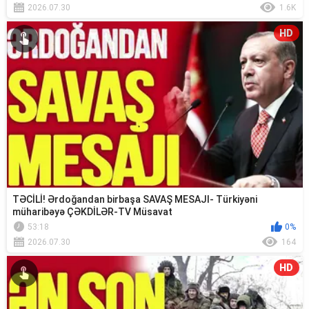
2026.07.30
1.6K
HD
TƏCİLİ! Ərdoğandan birbaşa SAVAŞ MESAJI- Türkiyəni
müharibəyə ÇƏKDİLƏR-TV Müsavat
53:18
0%
2026.07.30
164
HD