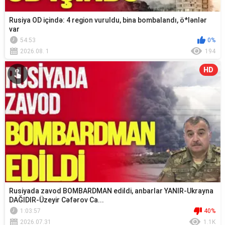
Rusiya OD içində: 4 region vuruldu, bina bombalandı, ö*lənlər
var
54:53
0%
2026.08. 1
194
HD
Rusiyada zavod BOMBARDMAN edildi, anbarlar YANIR-Ukrayna
DAĞIDIR-Üzeyir Cəfərov Ca...
1:03:57
40%
2026.07.31
1.1K