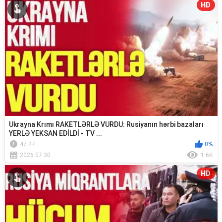
HD
Ukrayna Krımı RAKETLƏRLƏ VURDU: Rusiyanın hərbi bazaları
YERLƏ YEKSAN EDİLDİ - TV ...
47:47
0%
2026.07.30
1.6K
HD