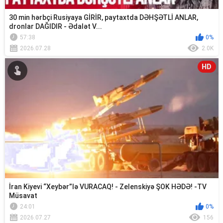
30 min hərbçi Rusiyaya GİRİR, paytaxtda DƏHŞƏTLİ ANLAR,
dronlar DAĞIDIR - Ədalət V...
57:38
0%
2026.07.28
2.0K
HD
İran Kiyevi “Xeybər”lə VURACAQ! - Zelenskiyə ŞOK HƏDƏ! -TV
Müsavat
24:01
0%
2026.07.27
156