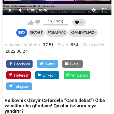
00:00
00:00
0% (0 SƏS)
İNFO
ŞIKAYƏT
PAYLAŞMAQ
KOMMENTLƏR(0)
Videonun müddəti:
37:51
Baxış:
854
Əlavə edilib:
2022.08.24
Facebook
Twitter
E-Mail
Pinterest
LinkedIn
WhatsApp
Telegram
Polkovnik Üzeyir Cəfərovla “Canlı debat”! Ölkə
və müharibə gündəmi! Qazilər özlərini niyə
yandırır?