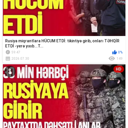
Rusiya miqrantlara HÜCUM ETDİ: tikintiyə girib, onları TƏHQİR
ETDİ -yerə yıxıb...T...
59:47
0%
2026.07.30
149
HD