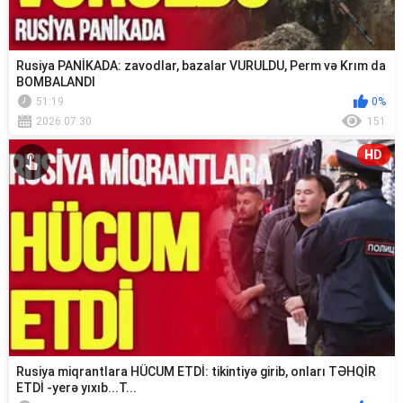
Rusiya PANİKADA: zavodlar, bazalar VURULDU, Perm və Krım da
BOMBALANDI
51:19
0%
2026.07.30
151
HD
Rusiya miqrantlara HÜCUM ETDİ: tikintiyə girib, onları TƏHQİR
ETDİ -yerə yıxıb...T...