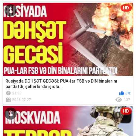
HD
Rusiyada DƏHŞƏT GECƏSİ: PUA-lar FSB və DİN binalarını
partlatdı, şəhərlərdə işıqla...
21:58
0%
2026.07.27
137
HD