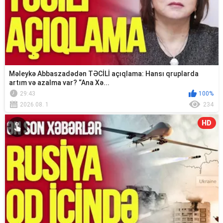
Məleykə Abbaszadədən TƏCİLİ açıqlama: Hansı qruplarda
artım və azalma var? “Ana Xə...
29:43
100%
2026.08. 1
234
HD