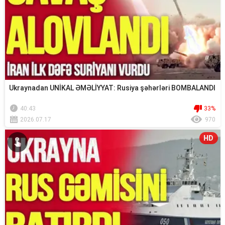
Ukraynadan UNİKAL ƏMƏLİYYAT: Rusiya şəhərləri BOMBALANDI
40:43
33%
2026.07.17
970
HD