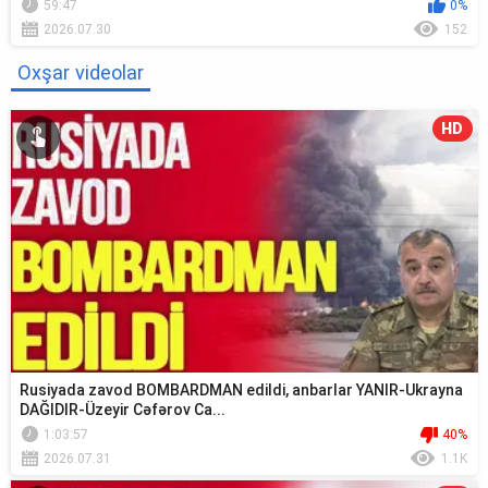
59:47
0%
2026.07.30
152
Oxşar videolar
HD
Rusiyada zavod BOMBARDMAN edildi, anbarlar YANIR-Ukrayna
DAĞIDIR-Üzeyir Cəfərov Ca...
1:03:57
40%
2026.07.31
1.1K