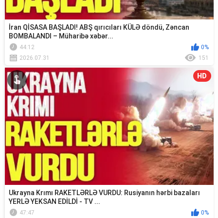
İran QİSASA BAŞLADI! ABŞ qırıcıları KÜLƏ döndü, Zəncan
BOMBALANDI – Müharibə xəbər...
44:12
0%
2026.07.31
151
HD
Ukrayna Krımı RAKETLƏRLƏ VURDU: Rusiyanın hərbi bazaları
YERLƏ YEKSAN EDİLDİ - TV ...
47:47
0%