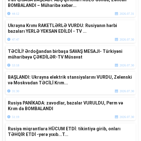
BOMBALANDI – Müharibə xəbər...
44:12
2026.07.31
Ukrayna Krımı RAKETLƏRLƏ VURDU: Rusiyanın hərbi
bazaları YERLƏ YEKSAN EDİLDİ - TV ...
47:47
2026.07.30
TƏCİLİ! Ərdoğandan birbaşa SAVAŞ MESAJI- Türkiyəni
müharibəyə ÇƏKDİLƏR-TV Müsavat
53:18
2026.07.30
BAŞLANDI: Ukrayna elektrik stansiyalarını VURDU, Zelenski
və Moskvadan TƏCİLİ Krım...
31:30
2026.07.30
Rusiya PANİKADA: zavodlar, bazalar VURULDU, Perm və
Krım da BOMBALANDI
51:19
2026.07.30
Rusiya miqrantlara HÜCUM ETDİ: tikintiyə girib, onları
TƏHQİR ETDİ -yerə yıxıb...T...