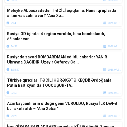
Məleykə Abbaszadədən TƏCİLİ açıqlama: Hansı qruplarda
artım və azalma var? “Ana Xə...
29:43
2026.08. 1
Rusiya OD içində: 4 region vuruldu, bina bombalandı,
ö*lənlər var
54:53
2026.08. 1
Rusiyada zavod BOMBARDMAN edildi, anbarlar YANIR-
Ukrayna DAĞIDIR-Üzeyir Cəfərov Ca...
1:03:57
2026.07.31
Türkiyə qırıcıları TƏCİLİ HƏRƏKƏTƏ KEÇDİ! Ərdoğanla
Putin Baltikyanıda TOQQUŞUR-TV...
52:55
2026.07.31
Azərbaycanlıların olduğu gəmi VURULDU, Rusiya İLK DƏFƏ
bu raketi atdı – “Ana Xəbər”
29:20
2026.07.31
İran QİSASA BAŞLADI! ABŞ qırıcıları KÜLƏ döndü, Zəncan