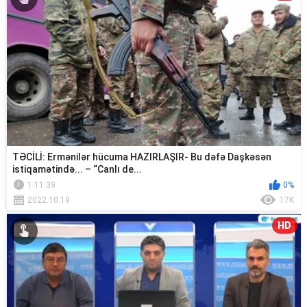
TƏCİLİ: Ermənilər hücuma HAZIRLAŞIR- Bu dəfə Daşkəsən
istiqamətində... – “Canlı de...
1:11:39
0%
2022.10.19
17K
HD