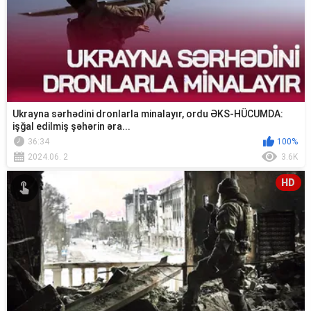
Ukrayna sərhədini dronlarla minalayır, ordu ƏKS-HÜCUMDA:
işğal edilmiş şəhərin əra...
36:34
100%
2024.06. 2
3.6K
HD