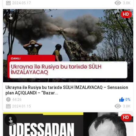
2024.05.17
3.8K
HD
Ukrayna ilə Rusiya bu tarixdə SÜLH İMZALAYACAQ – Sensasion
plan AÇIQLANDI – “Bazar...
44:26
0%
2024.01.15
3.8K
HD