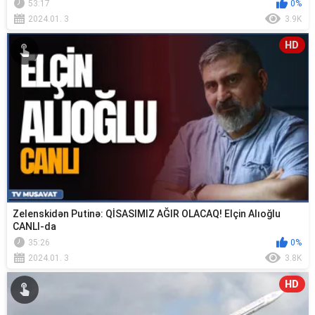
53:17
0%
2024.01. 3
3.9K
HD
Zelenskidən Putinə: QİSASIMIZ AĞIR OLACAQ! Elçin Alıoğlu
CANLI-da
35:26
0%
2024.01. 3
3.8K
HD