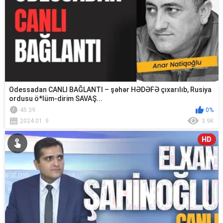
Odessadan CANLI BAĞLANTI – şəhər HƏDƏFƏ çıxarılıb, Rusiya
ordusu ö*lüm-dirim SAVAŞ...
45:39
0%
2024.01. 9
3.9K
HD