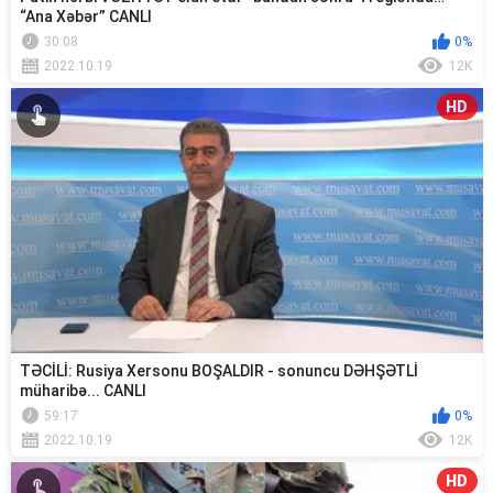
“Ana Xəbər” CANLI
30:08
0%
2022.10.19
12K
HD
TƏCİLİ: Rusiya Xersonu BOŞALDIR - sonuncu DƏHŞƏTLİ
müharibə... CANLI
59:17
0%
2022.10.19
12K
HD