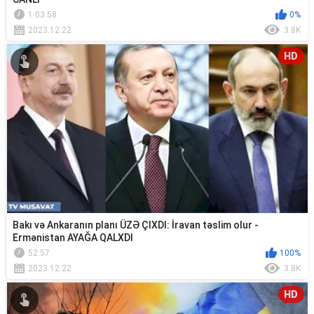
1:03:58
0%
2023.12.22
3.8K
HD
Bakı və Ankaranın planı ÜZƏ ÇIXDI: İravan təslim olur -
Ermənistan AYAĞA QALXDI
52:57
100%
2023.12.22
3.8K
HD