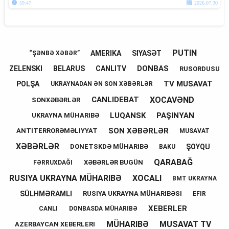
59:47
2026.07.30
PUTIN
AMERIKA
SIYASƏT
“ŞƏNBƏ XƏBƏR”
DONBAS
ZELENSKI
BELARUS
CANLITV
RUSORDUSU
TV MUSAVAT
POLŞA
UKRAYNADAN ƏN SON XƏBƏRLƏR
XOCAVƏND
CANLIDEBAT
SONXƏBƏRLƏR
LUQANSK
PAŞINYAN
UKRAYNA MÜHARIBƏ
SON XƏBƏRLƏR
ANTITERRORƏMƏLIYYAT
MUSAVAT
XƏBƏRLƏR
ŞOYQU
DONETSKDƏ MÜHARIBƏ
BAKU
QARABAĞ
XƏBƏRLƏR BUGÜN
FƏRRUXDAĞI
RUSIYA UKRAYNA MÜHARIBƏ
XOCALI
BMT UKRAYNA
SÜLHMƏRAMLI
RUSIYA UKRAYNA MÜHARIBƏSI
EFIR
XEBERLER
CANLI
DONBASDA MÜHARIBƏ
MÜHARIBƏ
MUSAVAT TV
AZERBAYCAN XEBERLERI