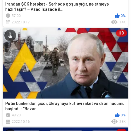
İrandan ŞOK hərəkət - Sərhədə qoşun yığır, nə etməyə
hazırlaşır? – Azad İsazadə il...
57:00
0%
2022.10.17
14K
HD
Putin bunkerdən çıxdı, Ukraynaya kütləvi raket və dron hücumu
başladı - "Bazar...
48:20
0%
2022.10.16
23K