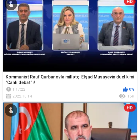
HD
Kommunist Rauf Qurbanovla millətçi Elşad Musayevin duel kimi
"Canlı debat”ı!
1:17:22
0%
2022.10.14
15K
HD