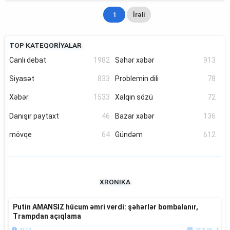
1
İrəli
TOP KATEQORİYALAR
Canlı debat
1982
Səhər xəbər
913
Siyasət
833
Problemin dili
78
Xəbər
1533
Xalqın sözü
72
Danışır paytaxt
46
Bazar xəbər
136
mövqe
64
Gündəm
612
XRONIKA
Putin AMANSIZ hücum əmri verdi: şəhərlər bombalanır,
Trampdan açıqlama
43:22
2026.08. 1