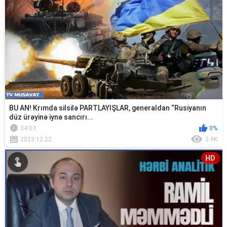
BU AN! Krımda silsilə PARTLAYIŞLAR, generaldan “Rusiyanın
düz ürəyinə iynə sancırı...
34:03
0%
2023.12.22
3.9K
HD