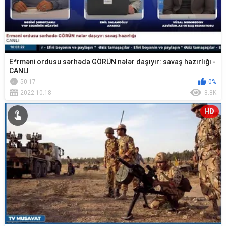
E*rməni ordusu sərhədə GÖRÜN nələr daşıyır: savaş hazırlığı -
CANLI
50:17
0%
2022.10.18
8.8K
HD