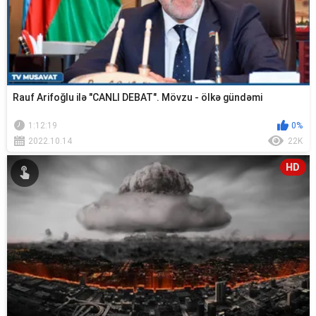
Rauf Arifoğlu ilə "CANLI DEBAT". Mövzu - ölkə gündəmi
1:12:19
0%
2022.10.14
22K
HD