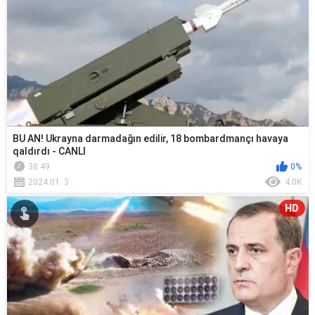
BU AN! Ukrayna darmadağın edilir, 18 bombardmançı havaya
qaldırdı - CANLI
38:49
0%
2024.01. 3
4.0K
HD