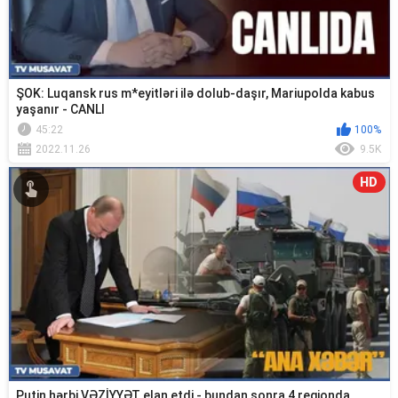
ŞOK: Luqansk rus m*eyitləri ilə dolub-daşır, Mariupolda kabus
yaşanır - CANLI
45:22
100%
2022.11.26
9.5K
HD
Putin hərbi VƏZİYYƏT elan etdi - bundan sonra 4 regionda…