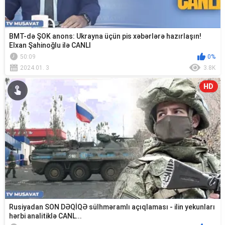
BMT-də ŞOK anons: Ukrayna üçün pis xəbərlərə hazırlaşın!
Elxan Şahinoğlu ilə CANLI
50:09
0%
2024.01. 3
3.8K
HD
Rusiyadan SON DƏQİQƏ sülhməramlı açıqlaması - ilin yekunları
hərbi analitiklə CANL...