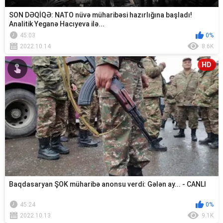
SON DƏQİQƏ: NATO nüvə müharibəsi hazırlığına başladı!
Analitik Yeganə Hacıyeva ilə...
45:03
0%
2022.10.14
8.6K
HD
Baqdasaryan ŞOK müharibə anonsu verdi: Gələn ay... - CANLI
45:24
0%
2022.10.13
9.1K