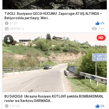
TƏCİLİ: Rusiyanın GECƏ HÜCUMU: Zaporojye ATƏŞ ALTINDA –
Belqorodda partlayış: Meri...
37:37
0%
2024.06. 2
3.5K
HD
BU DƏQİQƏ: Ukrayna Rusiyanı KÜTLƏVİ şəkildə BOMBARDMAN,
ruslar isə Xarkovu DARMADA...
1:07:52
0%