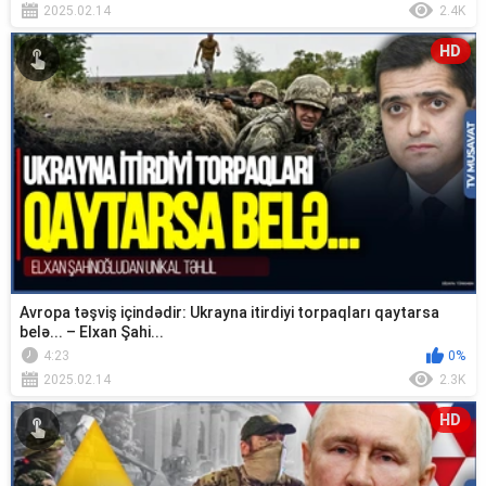
2025.02.14
2.4K
HD
Avropa təşviş içindədir: Ukrayna itirdiyi torpaqları qaytarsa
belə... – Elxan Şahi...
4:23
0%
2025.02.14
2.3K
HD