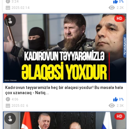
3:24
0%
2025.02.14
2.2K
HD
Kadırovun təyyarəmizlə heç bir əlaqəsi yoxdur! Bu məsələ hələ
çox uzanacaq - Natiq...
4:06
0%
2025.02. 6
2.3K
HD