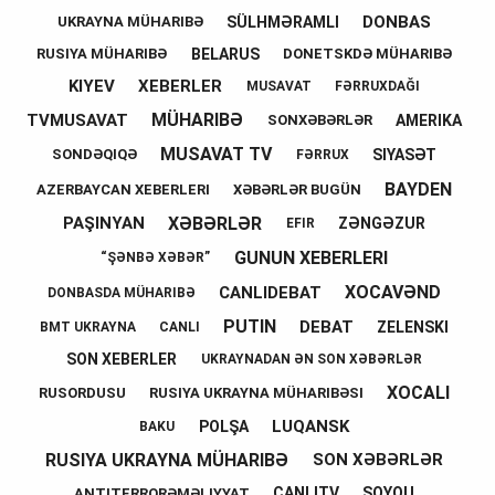
DONBAS
SÜLHMƏRAMLI
UKRAYNA MÜHARIBƏ
BELARUS
RUSIYA MÜHARIBƏ
DONETSKDƏ MÜHARIBƏ
KIYEV
XEBERLER
MUSAVAT
FƏRRUXDAĞI
MÜHARIBƏ
TVMUSAVAT
AMERIKA
SONXƏBƏRLƏR
MUSAVAT TV
SIYASƏT
SONDƏQIQƏ
FƏRRUX
BAYDEN
AZERBAYCAN XEBERLERI
XƏBƏRLƏR BUGÜN
XƏBƏRLƏR
PAŞINYAN
ZƏNGƏZUR
EFIR
GUNUN XEBERLERI
“ŞƏNBƏ XƏBƏR”
XOCAVƏND
CANLIDEBAT
DONBASDA MÜHARIBƏ
PUTIN
DEBAT
ZELENSKI
BMT UKRAYNA
CANLI
SON XEBERLER
UKRAYNADAN ƏN SON XƏBƏRLƏR
XOCALI
RUSORDUSU
RUSIYA UKRAYNA MÜHARIBƏSI
LUQANSK
POLŞA
BAKU
RUSIYA UKRAYNA MÜHARIBƏ
SON XƏBƏRLƏR
CANLITV
ŞOYQU
ANTITERRORƏMƏLIYYAT