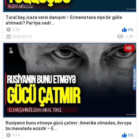
Tural bəy, icazə verin danışım – Ermənistana niyə bir güllə
atılmadı? Partiya sədr...
5:39
0%
2025.02.18
2.2K
HD
Rusiyanın bunu etməyə gücü çatmır: Amerika olmadan, Avropa
bu məsələdə acizdir – E...
4:14
0%