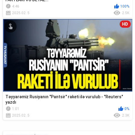
4:46
100%
2025.02. 5
2.5K
HD
Təyyarəmiz Rusiyanın "Pantsir" raketi ilə vurulub - "Reuters"
yazdı
1:01
0%
2025.02. 5
2.3K