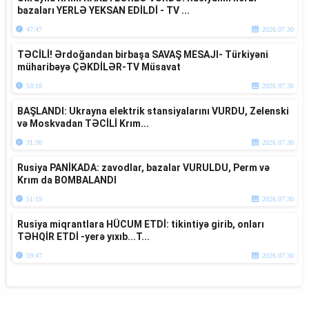
bazaları YERLƏ YEKSAN EDİLDİ - TV ...
47:47
2026.07.30
TƏCİLİ! Ərdoğandan birbaşa SAVAŞ MESAJI- Türkiyəni
müharibəyə ÇƏKDİLƏR-TV Müsavat
53:18
2026.07.30
BAŞLANDI: Ukrayna elektrik stansiyalarını VURDU, Zelenski
və Moskvadan TƏCİLİ Krım...
31:30
2026.07.30
Rusiya PANİKADA: zavodlar, bazalar VURULDU, Perm və
Krım da BOMBALANDI
51:19
2026.07.30
Rusiya miqrantlara HÜCUM ETDİ: tikintiyə girib, onları
TƏHQİR ETDİ -yerə yıxıb...T...
59:47
2026.07.30