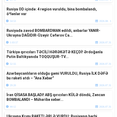
Rusiya OD içində: 4 region vuruldu, bina bombalandı,
ö*lənlər var
54:53
2026.08. 1
Rusiyada zavod BOMBARDMAN edildi, anbarlar YANIR-
Ukrayna DAĞIDIR-Üzeyir Cəfərov Ca...
1:03:57
2026.07.31
Türkiyə qırıcıları TƏCİLİ HƏRƏKƏTƏ KEÇDİ! Ərdoğanla
Putin Baltikyanıda TOQQUŞUR-TV...
52:55
2026.07.31
Azərbaycanlıların olduğu gəmi VURULDU, Rusiya İLK DƏFƏ
bu raketi atdı – “Ana Xəbər”
29:20
2026.07.31
İran QİSASA BAŞLADI! ABŞ qırıcıları KÜLƏ döndü, Zəncan
BOMBALANDI – Müharibə xəbər...
44:12
2026.07.31
Ukrayna Krımı RAKETLƏRLƏ VURDU: Rusiyanın hərbi