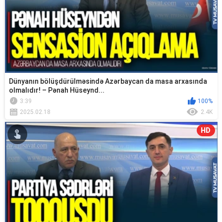
Dünyanın bölüşdürülməsində Azərbaycan da masa arxasında
olmalıdır! – Pənah Hüseynd...
3:39
100%
2025.02.18
2.4K
HD