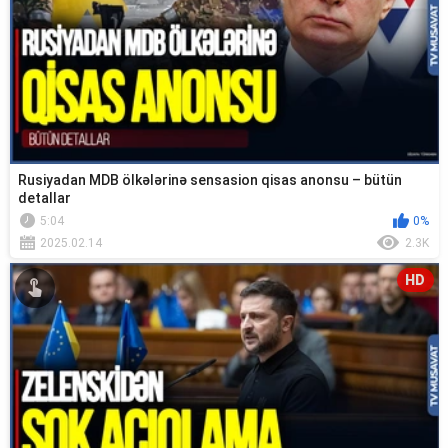
Rusiyadan MDB ölkələrinə sensasion qisas anonsu – bütün
detallar
5:04
0%
2025.02.14
2.3K
HD