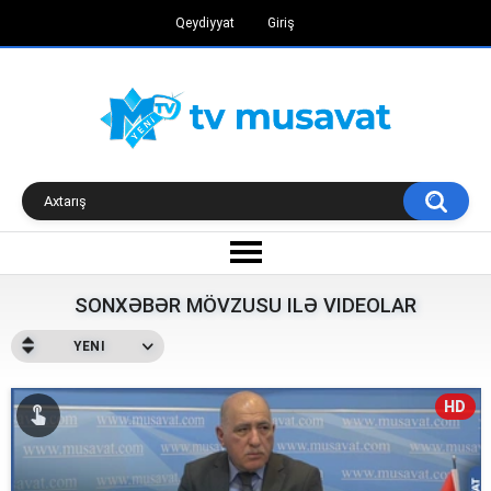
Qeydiyyat
Giriş
SONXƏBƏR MÖVZUSU ILƏ VIDEOLAR
YENI
HD