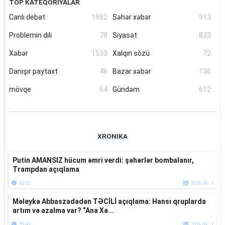
TOP KATEQORİYALAR
Canlı debat
1982
Səhər xəbər
913
Problemin dili
78
Siyasət
833
Xəbər
1533
Xalqın sözü
72
Danışır paytaxt
46
Bazar xəbər
136
mövqe
64
Gündəm
612
XRONIKA
Putin AMANSIZ hücum əmri verdi: şəhərlər bombalanır,
Trampdan açıqlama
43:22
2026.08. 1
Məleykə Abbaszadədən TƏCİLİ açıqlama: Hansı qruplarda
artım və azalma var? “Ana Xə...
29:43
2026.08. 1