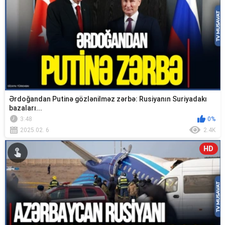
Ərdoğandan Putinə gözlənilməz zərbə: Rusiyanın Suriyadakı
bazaları...
3:48
0%
2025.02. 6
2.4K
HD