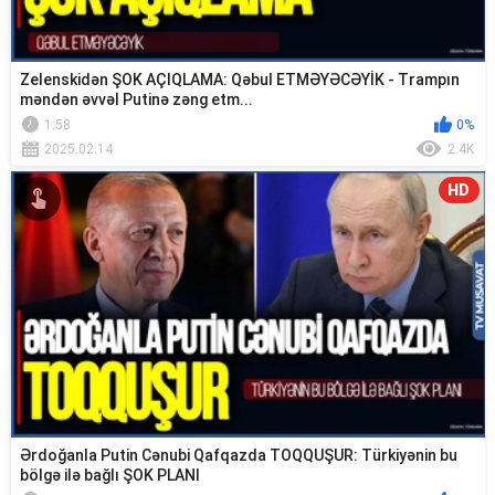
Zelenskidən ŞOK AÇIQLAMA: Qəbul ETMƏYƏCƏYİK - Trampın
məndən əvvəl Putinə zəng etm...
1:58
0%
2025.02.14
2.4K
HD
Ərdoğanla Putin Cənubi Qafqazda TOQQUŞUR: Türkiyənin bu
bölgə ilə bağlı ŞOK PLANI