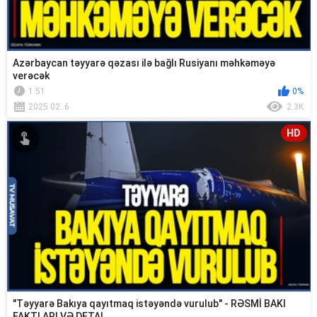
Azərbaycan təyyarə qəzası ilə bağlı Rusiyanı məhkəməyə
verəcək
1:51
0%
2025.02. 6
2.3K
HD
"Təyyarə Bakıya qayıtmaq istəyəndə vurulub" - RƏSMİ BAKI
FAKTLARI VƏ DETAL...