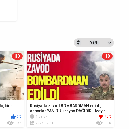
YENI
HD
HD
u, bina
Rusiyada zavod BOMBARDMAN edildi,
anbarlar YANIR-Ukrayna DAĞIDIR-Üzeyir
Cəfərov Ca...
0%
1:03:57
40%
162
2026.07.31
1.1K