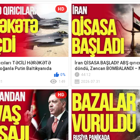
HD
rıcıları TƏCİLİ HƏRƏKƏTƏ
İran QİSASA BAŞLADI! ABŞ qırıc
oğanla Putin Baltikyanıda
döndü, Zəncan BOMBALANDI – 
TV...
xəbər...
0%
44:12
31
149
2026.07.31
HD