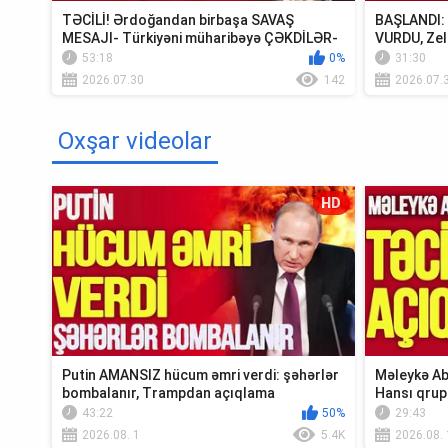
TƏCİLİ! Ərdoğandan birbaşa SAVAŞ
BAŞLANDI: U
MESAJI- Türkiyəni müharibəyə ÇƏKDİLƏR-
VURDU, Zel
TV Müsavat
Krım...
53:18
0%
31:30
2026.07.30
142
2026.07.
Oxşar videolar
HD
Putin AMANSIZ hücum əmri verdi: şəhərlər
Məleykə Ab
bombalanır, Trampdan açıqlama
Hansı qrup
Xə...
43:22
50%
29:43
2026.08. 1
5.4K
2026.08. 