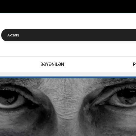
BƏYƏNİLƏN
P