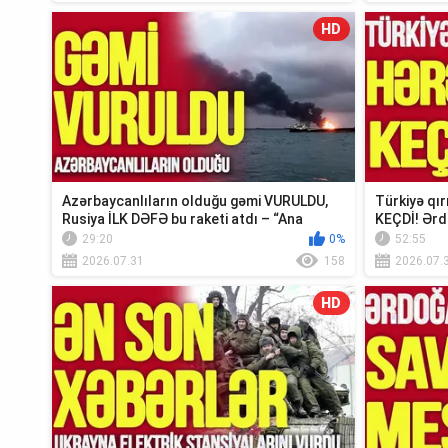
HD
Azərbaycanlıların olduğu gəmi VURULDU,
Türkiyə qı
Rusiya İLK DƏFƏ bu raketi atdı – “Ana
KEÇDİ! Ərd
Xəbər”
TOQQUŞUR-
29:20
0%
52:55
2026.07.31
158
2026.07.
HD