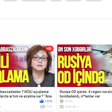
HD
baszadədən TƏCİLİ açıqlama:
Rusiya OD içində: 4 region vuruld
larda artım və azalma var? “Ana
bombalandı, ö*lənlər var
100%
54:53
1
195
2026.08. 1