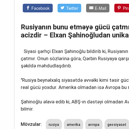
Facebook
Twitter
E-Mail
Pin
Rusiyanın bunu etməyə gücü çatm
acizdir – Elxan Şahinoğludan unikal
Siyasi şərhçi Elxan Şahinoğlu bildirib ki, Rusiya
çatmır. Onun sözlərinə görə, Qərbin Rusiyaya qarşı 
şəkildə məhdudlaşdırıb.
"Rusiya beynəlxalq siyasətdə əvvəlki kimi təsir gü
real gücü yoxdur. Amerika olmadan isə Avropa bu 
Şahinoğlu əlavə edib ki, ABŞ-ın dəstəyi olmadan A
bilmir.
Mövzular:
rusiya
amerika
avropa
geosiyasət