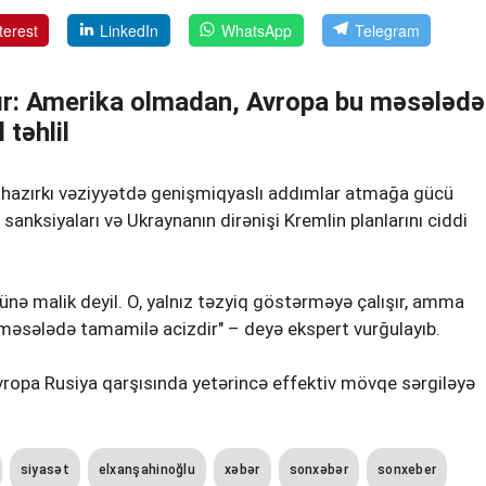
terest
LinkedIn
WhatsApp
Telegram
ır: Amerika olmadan, Avropa bu məsələdə
 təhlil
nın hazırkı vəziyyətdə genişmiqyaslı addımlar atmağa gücü
sanksiyaları və Ukraynanın dirənişi Kremlin planlarını ciddi
cünə malik deyil. O, yalnız təzyiq göstərməyə çalışır, amma
məsələdə tamamilə acizdir" – deyə ekspert vurğulayıb.
vropa Rusiya qarşısında yetərincə effektiv mövqe sərgiləyə
siyasət
elxanşahinoğlu
xəbər
sonxəbər
sonxeber