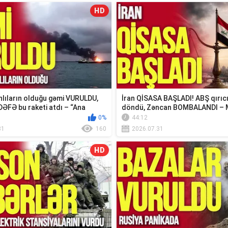
HD
lıların olduğu gəmi VURULDU,
İran QİSASA BAŞLADI! ABŞ qırıc
DƏFƏ bu raketi atdı – “Ana
döndü, Zəncan BOMBALANDI – 
xəbər...
0%
44:12
31
160
2026.07.31
HD