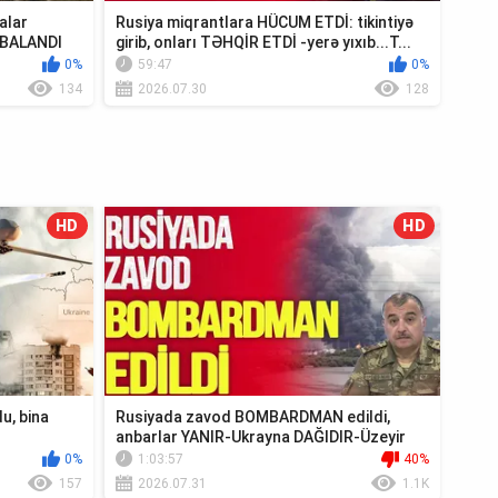
alar
Rusiya miqrantlara HÜCUM ETDİ: tikintiyə
MBALANDI
girib, onları TƏHQİR ETDİ -yerə yıxıb...T...
0%
59:47
0%
134
2026.07.30
128
HD
HD
u, bina
Rusiyada zavod BOMBARDMAN edildi,
anbarlar YANIR-Ukrayna DAĞIDIR-Üzeyir
Cəfərov Ca...
0%
1:03:57
40%
157
2026.07.31
1.1K