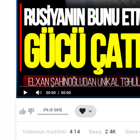
00:00
00:00
0% (0 SƏS)
Videonun müddəti:
4:14
Baxış:
2.4K
Əlavə 