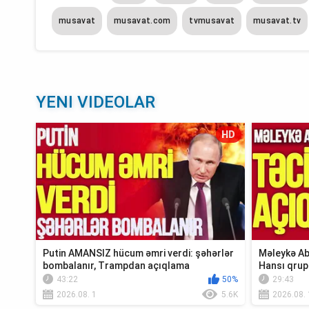
musavat
musavat.com
tvmusavat
musavat.tv
YENI VIDEOLAR
HD
Putin AMANSIZ hücum əmri verdi: şəhərlər
Məleykə Ab
bombalanır, Trampdan açıqlama
Hansı qrup
Xə...
43:22
50%
29:43
2026.08. 1
5.6K
2026.08. 