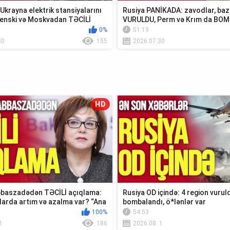
krayna elektrik stansiyalarını
Rusiya PANİKADA: zavodlar, baz
enski və Moskvadan TƏCİLİ
VURULDU, Perm və Krım da BO
0%
51:19
30
155
2026.07.30
HD
baszadədən TƏCİLİ açıqlama:
Rusiya OD içində: 4 region vuruld
larda artım və azalma var? “Ana
bombalandı, ö*lənlər var
100%
54:53
1
186
2026.08. 1