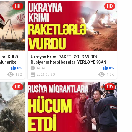
HD
HD
ıları KÜLƏ
Ukrayna Krımı RAKETLƏRLƏ VURDU:
Müharibə
Rusiyanın hərbi bazaları YERLƏ YEKSAN
EDİLDİ - TV ...
0%
47:47
0%
132
2026.07.30
1.6K
HD
HD