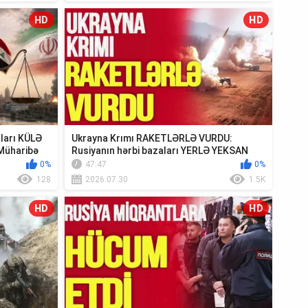
HD
HD
ıları KÜLƏ
Ukrayna Krımı RAKETLƏRLƏ VURDU:
Müharibə
Rusiyanın hərbi bazaları YERLƏ YEKSAN
EDİLDİ - TV ...
0%
47:47
0%
128
2026.07.30
1.5K
HD
HD