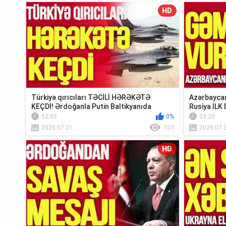
HD
Türkiyə qırıcıları TƏCİLİ HƏRƏKƏTƏ
Azərbaycan
KEÇDİ! Ərdoğanla Putin Baltikyanıda
Rusiya İLK 
TOQQUŞUR-TV...
Xəbər”
52:55
0%
29:20
2026.07.31
153
2026.07.
HD