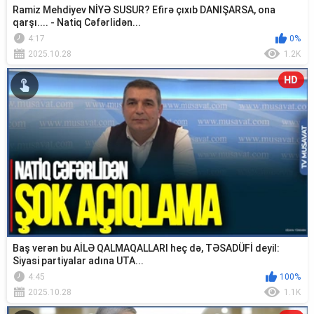
Ramiz Mehdiyev NİYƏ SUSUR? Efirə çıxıb DANIŞARSA, ona
qarşı.... - Natiq Cəfərlidən...
4:17
0%
2025.10.28
1.2K
HD
Baş verən bu AİLƏ QALMAQALLARI heç də, TƏSADÜFİ deyil:
Siyasi partiyalar adına UTA...
4:45
100%
2025.10.28
1.1K