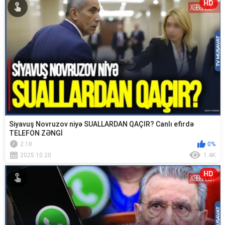
HD
Siyavuş Novruzov niyə SUALLARDAN QAÇIR? Canlı efirdə
TELEFON ZƏNGİ
2:18
0%
2025.10.20
1.4K
HD