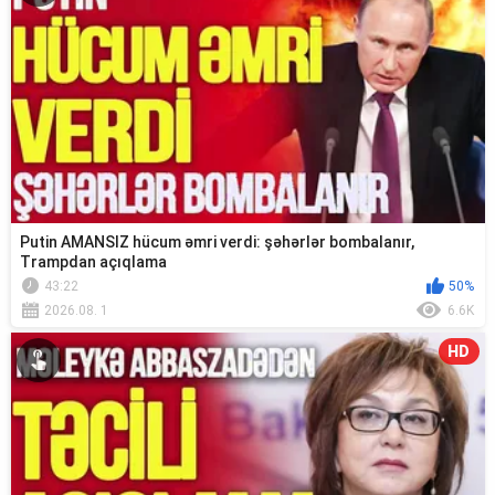
Putin AMANSIZ hücum əmri verdi: şəhərlər bombalanır,
Trampdan açıqlama
43:22
50%
2026.08. 1
6.6K
HD