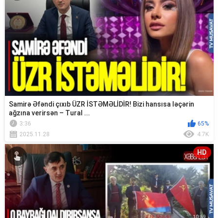
Samirə Əfəndi çıxıb ÜZR İSTƏMƏLİDİR! Bizi hansısa ləçərin
ağzına verirsən – Tural ...
3:36
65%
2025.11.28
4.7K
HD