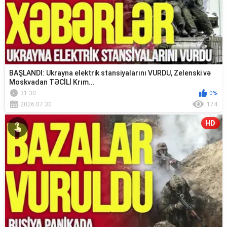
BAŞLANDI: Ukrayna elektrik stansiyalarını VURDU, Zelenski və
Moskvadan TƏCİLİ Krım...
31:30
0%
2026.07.30
174
HD