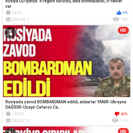
Rusiya OD içində: 4 region vuruldu, bina bombalandı, ö*lənlər
var
54:53
0%
2026.08. 1
192
HD
Rusiyada zavod BOMBARDMAN edildi, anbarlar YANIR-Ukrayna
DAĞIDIR-Üzeyir Cəfərov Ca...
1:03:57
40%
2026.07.31
1.1K
HD