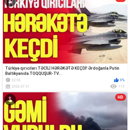
Türkiyə qırıcıları TƏCİLİ HƏRƏKƏTƏ KEÇDİ! Ərdoğanla Putin
Baltikyanıda TOQQUŞUR-TV...
52:55
0%
2026.07.31
173
HD