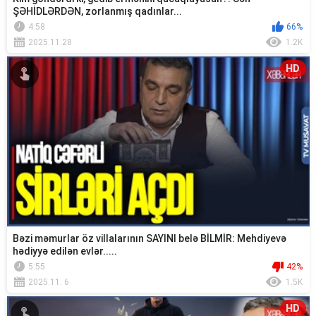
ŞƏHİDLƏRDƏN, zorlanmış qadınlar...
4:58
66%
2025.11.28
1.2K
HD
Bəzi məmurlar öz villalarının SAYINI belə BİLMİR: Mehdiyevə
hədiyyə edilən evlər.....
5:55
42%
2025.11. 6
1.5K
HD