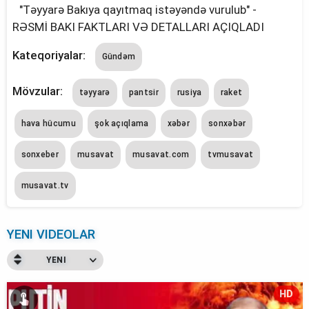
"Təyyarə Bakıya qayıtmaq istəyəndə vurulub" -
RƏSMİ BAKI FAKTLARI VƏ DETALLARI AÇIQLADI
Kateqoriyalar:
Gündəm
Mövzular:
təyyarə
pantsir
rusiya
raket
hava hücumu
şok açıqlama
xəbər
sonxəbər
sonxeber
musavat
musavat.com
tvmusavat
musavat.tv
YENI VIDEOLAR
YENI
HD