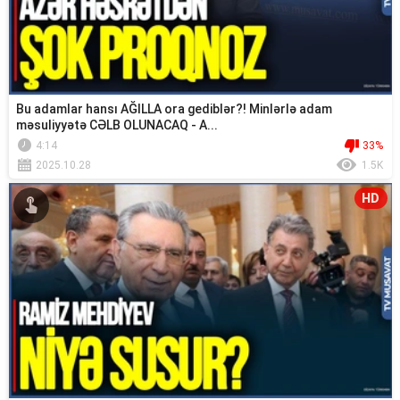
Bu adamlar hansı AĞILLA ora gediblər?! Minlərlə adam
məsuliyyətə CƏLB OLUNACAQ - A...
4:14
33%
2025.10.28
1.5K
HD