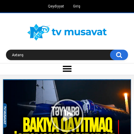
Qeydiyyat
Giriş