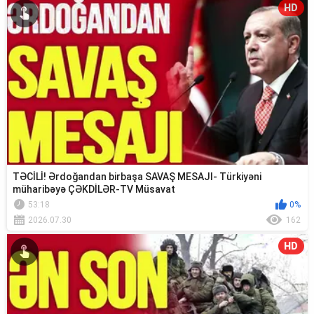
HD
TƏCİLİ! Ərdoğandan birbaşa SAVAŞ MESAJI- Türkiyəni
müharibəyə ÇƏKDİLƏR-TV Müsavat
53:18
0%
2026.07.30
162
HD