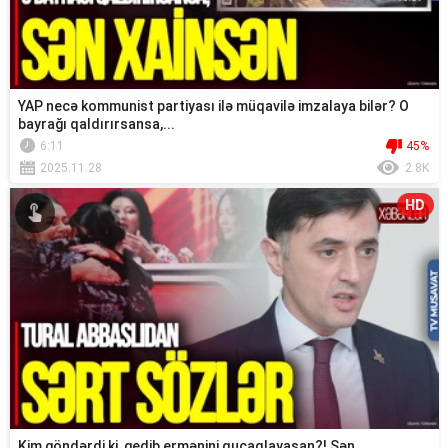
YAP necə kommunist partiyası ilə müqavilə imzalaya bilər? O
bayrağı qaldırırsansa,...
6:11
45%
2025.11.28
2.8K
HD
Kim göndərdi ki, gedib ermənini qucaqlayasan?! Sən