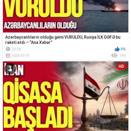
Azərbaycanlıların olduğu gəmi VURULDU, Rusiya İLK DƏFƏ bu
raketi atdı – “Ana Xəbər”
29:20
0%
2026.07.31
184
HD