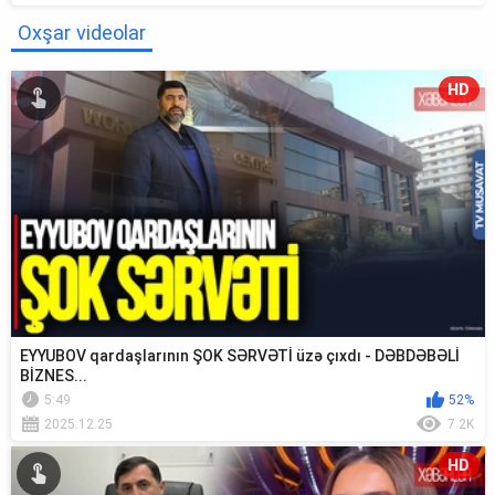
Oxşar videolar
HD
EYYUBOV qardaşlarının ŞOK SƏRVƏTİ üzə çıxdı - DƏBDƏBƏLİ
BİZNES...
5:49
52%
2025.12.25
7.2K
HD