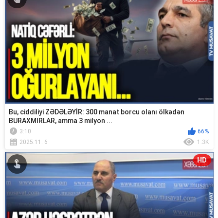
Bu, ciddiliyi ZƏDƏLƏYİR: 300 manat borcu olanı ölkədən
BURAXMIRLAR, amma 3 milyon ...
3:10
66%
2025.11. 6
1.3K
HD