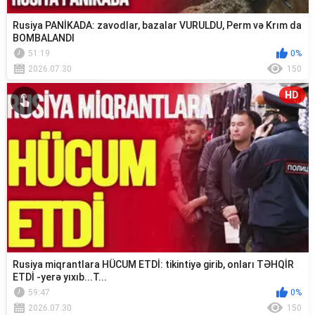
Rusiya PANİKADA: zavodlar, bazalar VURULDU, Perm və Krım da
BOMBALANDI
51:19
0%
2026.07.30
150
HD
Rusiya miqrantlara HÜCUM ETDİ: tikintiyə girib, onları TƏHQİR
ETDİ -yerə yıxıb...T...
59:47
0%
2026.07.30
150