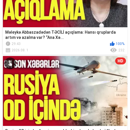
Məleykə Abbaszadədən TƏCİLİ açıqlama: Hansı qruplarda
artım və azalma var? “Ana Xə...
29:43
100%
2026.08. 1
232
HD