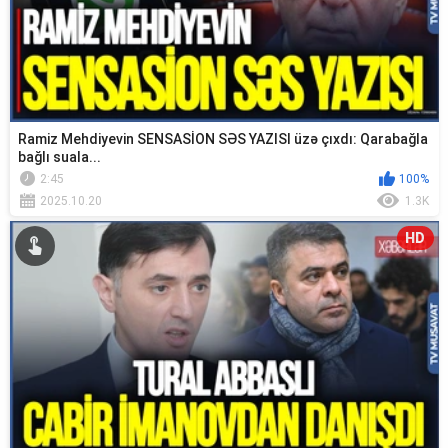
Ramiz Mehdiyevin SENSASİON SƏS YAZISI üzə çıxdı: Qarabağla
bağlı suala...
2:45
100%
2025.10.20
1.3K
HD