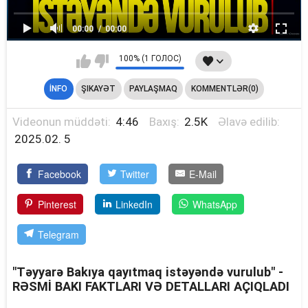
00:00
00:00
100% (1 ГОЛОС)
İNFO
ŞIKAYƏT
PAYLAŞMAQ
KOMMENTLƏR(0)
Videonun müddəti:
4:46
Baxış:
2.5K
Əlavə edilib:
2025.02. 5
Facebook
Twitter
E-Mail
Pinterest
LinkedIn
WhatsApp
Telegram
"Təyyarə Bakıya qayıtmaq istəyəndə vurulub" -
RƏSMİ BAKI FAKTLARI VƏ DETALLARI AÇIQLADI