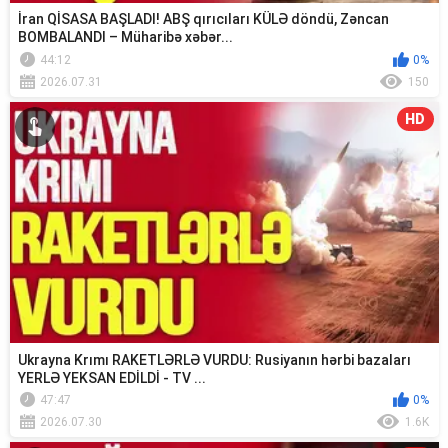
İran QİSASA BAŞLADI! ABŞ qırıcıları KÜLƏ döndü, Zəncan
BOMBALANDI – Müharibə xəbər...
44:12
0%
2026.07.31
150
HD
Ukrayna Krımı RAKETLƏRLƏ VURDU: Rusiyanın hərbi bazaları
YERLƏ YEKSAN EDİLDİ - TV ...
47:47
0%
2026.07.30
1.6K