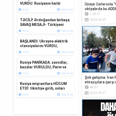
VURDU: Rusiyanın hərbi
Üzeyir Cəfərovla “
bazaları YERLƏ YEKSAN
oktyabrda bu ADDIM
47:47
2026.07.30
EDİLDİ - TV ...
1:06:57
TƏCİLİ! Ərdoğandan birbaşa
2022.09.29
SAVAŞ MESAJI- Türkiyəni
müharibəyə ÇƏKDİLƏR-TV
53:18
2026.07.30
Müsavat
BAŞLANDI: Ukrayna elektrik
stansiyalarını VURDU,
Zelenski və Moskvadan
31:30
2026.07.30
TƏCİLİ Krım...
Rusiya PANİKADA: zavodlar,
bazalar VURULDU, Perm və
Krım da BOMBALANDI
51:19
2026.07.30
Şok gəlişmə: İran
etirazçılara qarşı 
Rusiya miqrantlara HÜCUM
48:57
ETDİ: tikintiyə girib, onları
TƏHQİR ETDİ -yerə yıxıb...T...
2022.09.27
59:47
2026.07.30