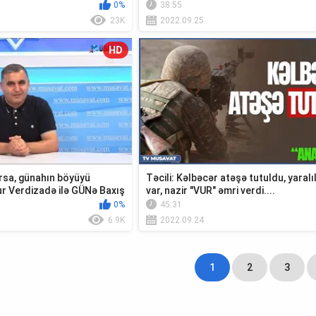
0%
38:55
23K
2022.09.25
HD
ırsa, günahın böyüyü
Təcili: Kəlbəcər atəşə tutuldu, yaralı
r Verdizadə ilə GÜNə Baxış
var, nazir "VUR" əmri verdi....
0%
45:31
6.9K
2022.09.24
1
2
3