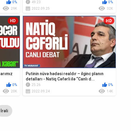
Xəbər”
0%
49:23
0%
29K
2022.09.25
32K
HD
HD
larımız
Putinin nüvə hədəsi realdır – ilginc planın
detalları - Natiq Cəfərli ilə “Canlı d...
0%
25:26
0%
20K
2022.09.24
14K
İrəli