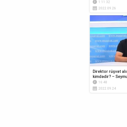
1:11:32
2022.09.26
Direktor rüşvət al
kimdədir? – Seymu
16:48
2022.09.24