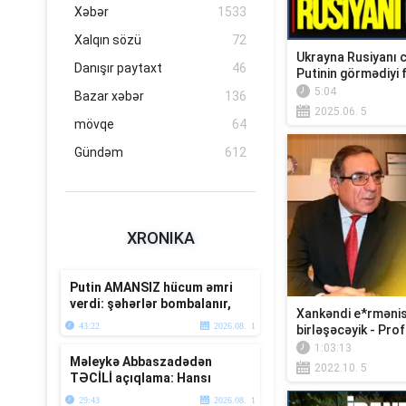
Xəbər
1533
Xalqın sözü
72
Ukrayna Rusiyanı c
Danışır paytaxt
46
Putinin görmədiyi 
5:04
Bazar xəbər
136
2025.06. 5
mövqe
64
Gündəm
612
XRONIKA
Putin AMANSIZ hücum əmri
verdi: şəhərlər bombalanır,
Xankəndi e*rmənis
Trampdan açıqlama
43:22
2026.08. 1
birləşəcəyik - Prof
1:03:13
Məleykə Abbaszadədən
2022.10. 5
TƏCİLİ açıqlama: Hansı
qruplarda artım və azalma
29:43
2026.08. 1