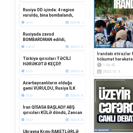
var? “Ana Xə...
Rusiya OD içində: 4 region
vuruldu, bina bombalandı,
ö*lənlər var
54:53
2026.08. 1
Rusiyada zavod
BOMBARDMAN edildi,
anbarlar YANIR-Ukrayna
1:03:57
2026.07.31
DAĞIDIR-Üzeyir Cəfərov Ca...
İrandakı etirazlar
Türkiyə qırıcıları TƏCİLİ
hökumət hərəkətə 
HƏRƏKƏTƏ KEÇDİ!
1:06:45
Ərdoğanla Putin Baltikyanıda
52:55
2026.07.31
2022.10. 3
TOQQUŞUR-TV...
Azərbaycanlıların olduğu
gəmi VURULDU, Rusiya İLK
DƏFƏ bu raketi atdı – “Ana
29:20
2026.07.31
Xəbər”
İran QİSASA BAŞLADI! ABŞ
qırıcıları KÜLƏ döndü, Zəncan
BOMBALANDI – Müharibə
44:12
2026.07.31
xəbər...
Ukrayna Krımı RAKETLƏRLƏ