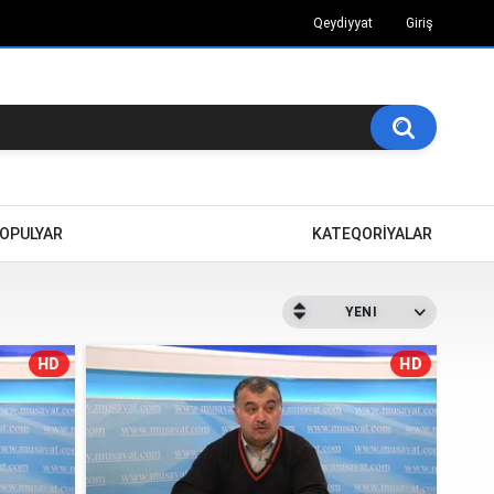
Qeydiyyat
Giriş
OPULYAR
KATEQORİYALAR
YENI
HD
HD