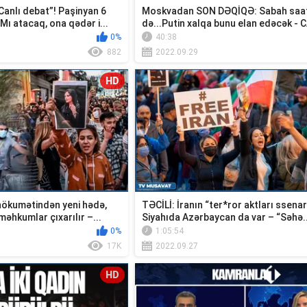
Canlı debat”! Paşinyan 6
Moskvadan SON DƏQİQƏ: Sabah saat
ı atacaq, ona qədər i...
də...Putin xalqa bunu elan edəcək - 
0%
40:38
882
2022.09.29
HD
 hökumətindən yeni hədə,
TƏCİLİ: İranın “ter*ror aktları ssenari
məhkumlar çıxarılır –...
Siyahıda Azərbaycan da var – “Səhə..
0%
1:05:54
17K
2022.09.27
HD