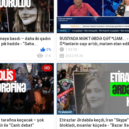
məyə basdı – daha iki qadın
RUSİYADA MƏKTƏBDƏ QƏT*LİAM... -
 pik həddə - “Səhə...
Ö*lənlərin sayı artdı, matəm elan edi
0%
1:03:39
21K
2022.09.26
HD
n tərəfinə keçəcək – şok
Etirazlar Ərdəbilə keçdi, İran “Skype”
ı ilə “Canlı debat”
blokladı, insanlar küçədə - “Bazar X