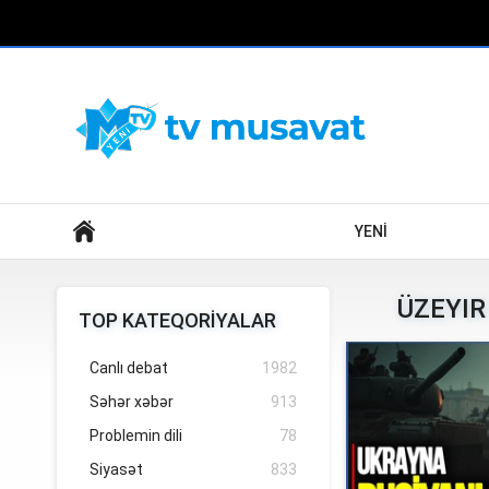
Axtar
YENİ
ÜZEYIR
TOP KATEQORİYALAR
Canlı debat
1982
Səhər xəbər
913
Problemin dili
78
Siyasət
833