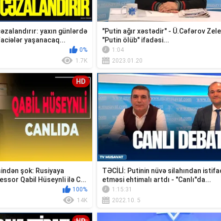
əzalandırır: yaxın günlərdə
"Putin ağır xəstədir" - Ü.Cəfərov Zel
faciələr yaşanacaq...
"Putin ölüb" ifadəsi...
0%
1:04
1.7K
2023.01.20
HD
indən şok: Rusiyaya
TƏCİLİ: Putinin nüvə silahından istif
essor Qabil Hüseynli ilə C...
etməsi ehtimalı artdı - "Canlı"da...
100%
1:15:31
14K
2022.10. 5