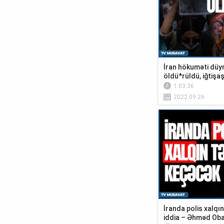
İran hökuməti düy
öldü*rüldü, iğtişaş
1:03:36
2022.09.26
İranda polis xalqı
iddia – Əhməd Obal