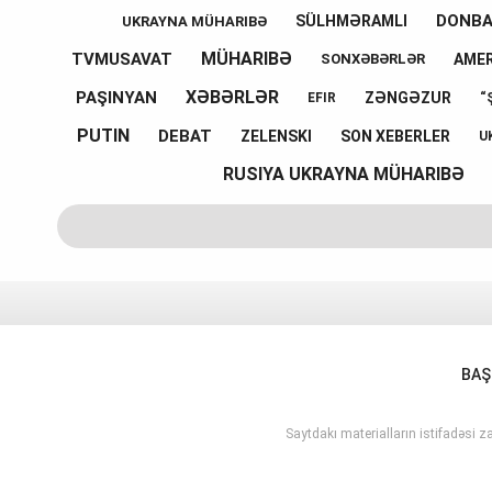
DONB
SÜLHMƏRAMLI
UKRAYNA MÜHARIBƏ
MÜHARIBƏ
TVMUSAVAT
AMER
SONXƏBƏRLƏR
XƏBƏRLƏR
PAŞINYAN
ZƏNGƏZUR
EFIR
“
PUTIN
DEBAT
ZELENSKI
SON XEBERLER
U
RUSIYA UKRAYNA MÜHARIBƏ
BAŞ
Saytdakı materialların istifadəsi za