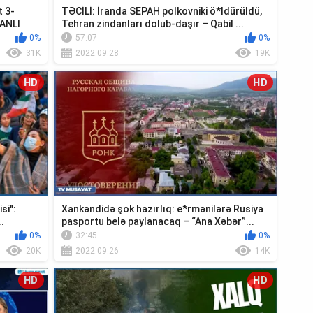
 3-
TƏCİLİ: İranda SEPAH polkovniki ö*ldürüldü,
CANLI
Tehran zindanları dolub-daşır – Qabil ...
0%
57:07
0%
31K
2022.09.28
19K
HD
HD
si":
Xankəndidə şok hazırlıq: e*rmənilərə Rusiya
.
pasportu belə paylanacaq – “Ana Xəbər”...
0%
32:45
0%
20K
2022.09.26
14K
HD
HD