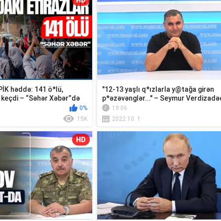
HD
 PİK həddə: 141 ö*lü,
"12-13 yaşlı q*ızlarla y@tağa girən
keçdi – “Səhər Xəbər”də
p*əzəvənglər..." – Seymur Verdizadə
0%
19:06
15K
2022.10. 1
HD