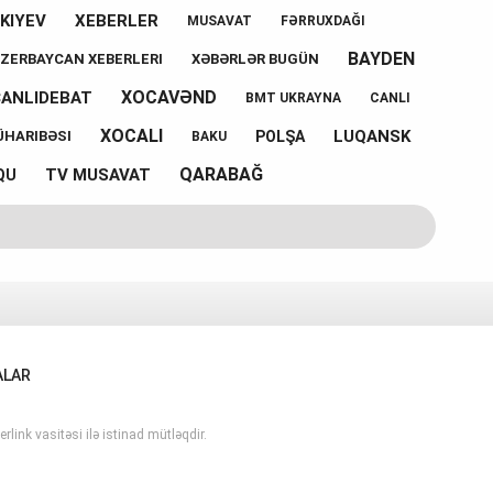
KIYEV
XEBERLER
MUSAVAT
FƏRRUXDAĞI
BAYDEN
ZERBAYCAN XEBERLERI
XƏBƏRLƏR BUGÜN
XOCAVƏND
CANLIDEBAT
BMT UKRAYNA
CANLI
XOCALI
LUQANSK
POLŞA
ÜHARIBƏSI
BAKU
QARABAĞ
TV MUSAVAT
QU
ALAR
rlink vasitəsi ilə istinad mütləqdir.