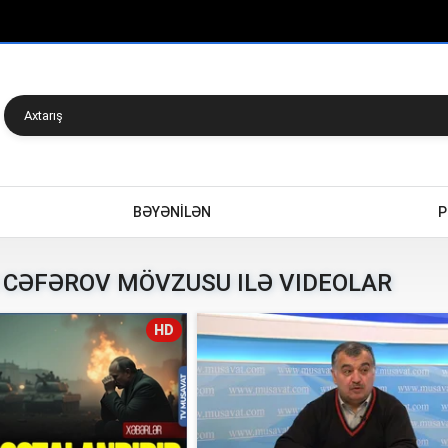
BƏYƏNİLƏN
P
 CƏFƏROV MÖVZUSU ILƏ VIDEOLAR
HD