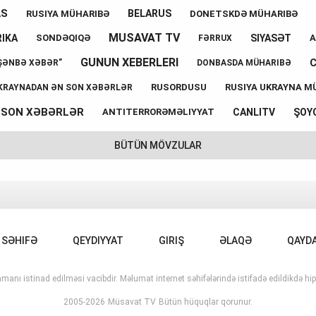
AS
BELARUS
RUSIYA MÜHARIBƏ
DONETSKDƏ MÜHARIBƏ
MUSAVAT TV
IKA
SIYASƏT
SONDƏQIQƏ
A
FƏRRUX
GUNUN XEBERLERI
ŞƏNBƏ XƏBƏR”
DONBASDA MÜHARIBƏ
RUSORDUSU
RUSIYA UKRAYNA M
KRAYNADAN ƏN SON XƏBƏRLƏR
SON XƏBƏRLƏR
CANLITV
ŞOY
ANTITERRORƏMƏLIYYAT
BÜTÜN MÖVZULAR
 SƏHIFƏ
QEYDIYYAT
GIRIŞ
ƏLAQƏ
QAYD
manı istinad edilməsi vacibdir. Məlumat internet səhifələrində istifadə edildikdə hipe
2005-2026
Müsavat TV
Bütün hüquqlar qorunur.