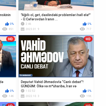
enskinin
"Ağıllı ol, get, daxilindəki problemləri həll elə!"
- Ü.Cəfərovdan İranın ...
0%
2:46
0%
851
2023.01. 9
717
HD
HD
adə
Deputat Vahid Əhmədovla “Canlı debat”!
GÜNDƏM: Ölkə və m*üharibə, İran və
Ermənist...
0%
1:02:52
0%
14K
2022.10. 3
19K