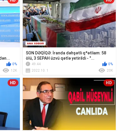
HD
HD
SON DƏQİQƏ: İranda dəhşətli q*ətliam: 58
dən...
ölü, 3 SEPAH üzvü qətlə yetirildi - "...
0%
49:44
0%
12K
2022.10. 1
20K
HD
HD