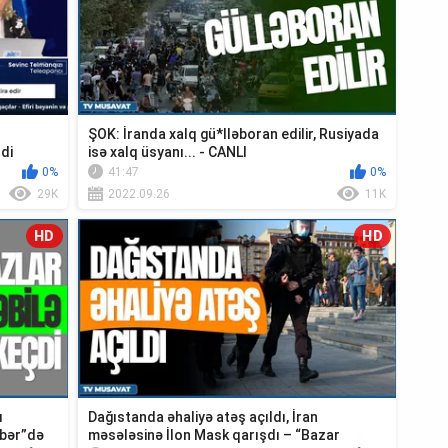
ŞOK: İranda xalq gü*lləboran edilir, Rusiyada
ldi
isə xalq üsyanı... - CANLI
0%
41:47
0%
29K
2022.09.26
11K
HD
HD
ı
Dağıstanda əhaliyə atəş açıldı, İran
əbər”də
məsələsinə İlon Mask qarışdı – “Bazar