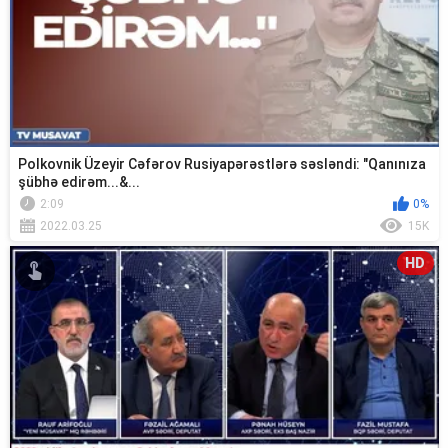
Polkovnik Üzeyir Cəfərov Rusiyapərəstlərə səsləndi: "Qanınıza
şübhə edirəm...&...
2:09
0%
2022.03.25
15K
HD