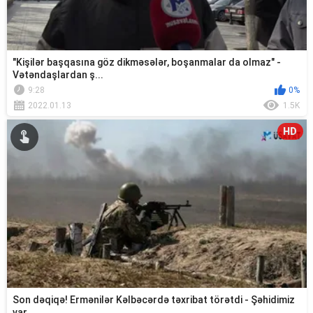
"Kişilər başqasına göz dikməsələr, boşanmalar da olmaz" -
Vətəndaşlardan ş...
9:28
0%
2022.01.13
1.5K
HD
Son dəqiqə! Ermənilər Kəlbəcərdə təxribat törətdi - Şəhidimiz
var