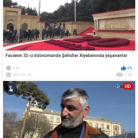
Faciənin 32-ci ildönümündə Şəhidlər Xiyabanında yaşananlar
9:56
0%
2022.01.20
1.8K
HD