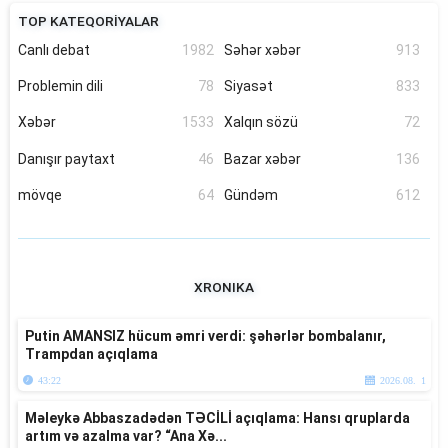
TOP KATEQORİYALAR
Canlı debat
1982
Səhər xəbər
913
Problemin dili
78
Siyasət
833
Xəbər
1533
Xalqın sözü
72
Danışır paytaxt
46
Bazar xəbər
136
mövqe
64
Gündəm
612
XRONIKA
Putin AMANSIZ hücum əmri verdi: şəhərlər bombalanır,
Trampdan açıqlama
43:22
2026.08. 1
Məleykə Abbaszadədən TƏCİLİ açıqlama: Hansı qruplarda
artım və azalma var? “Ana Xə...