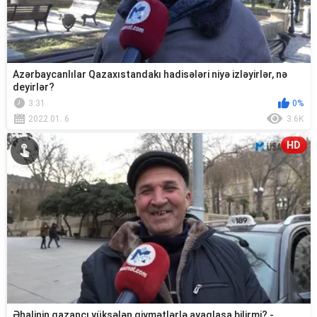
Azərbaycanlılar Qazaxıstandakı hadisələri niyə izləyirlər, nə
deyirlər?
3:31
0%
2022.01. 6
3.6K
HD
Əhalinin qazancı yüksələn qiymətlərlə ayaqlaşa bilirmi? -