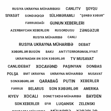
CANLITV
ŞOYQU
RUSIYA UKRAYNA MÜHARIBƏSI
SIYASƏT
SÜLHMƏRAMLI
SONDƏQIQƏ
“ŞƏNBƏ XƏBƏR”
GUNUN XEBERLERI
FƏRRUXDAĞI
ZƏNGƏZUR
AZERBAYCAN XEBERLERI
RUSORDUSU
RUSIYA MÜHARIBƏ
CANLI
RUSIYA UKRAYNA MÜHARIBƏ
DEBAT
XƏBƏRLƏR BUGÜN
ANTITERRORƏMƏLIYYAT
BAKU
TV MUSAVAT
UKRAYNADAN ƏN SON XƏBƏRLƏR
XOCAVƏND
CANLIDEBAT
PAŞINYAN
DONBAS
POLŞA
UKRAYNA MÜHARIBƏ
BMT UKRAYNA
MUSAVAT
QARABAĞ
PUTIN
XEBERLER
SONXƏBƏRLƏR
SON XƏBƏRLƏR
BELARUS
AMERIKA
FƏRRUX
XOCALI
BAYDEN
KIYEV
DONETSKDƏ MÜHARIBƏ
LUQANSK
SON XEBERLER
ZELENSKI
EFIR