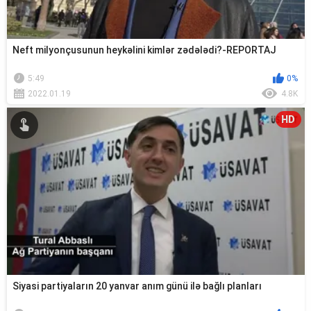
Neft milyonçusunun heykəlini kimlər zədələdi?-REPORTAJ
5:49
0%
2022.01.19
4.8K
HD
Siyasi partiyaların 20 yanvar anım günü ilə bağlı planları