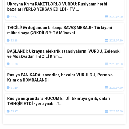
Ukrayna Krımı RAKETLƏRLƏ VURDU: Rusiyanın hərbi
bazaları YERLƏ YEKSAN EDİLDİ - TV ...
47:47
2026.07.30
TƏCİLİ! Ərdoğandan birbaşa SAVAŞ MESAJI- Türkiyəni
müharibəyə ÇƏKDİLƏR-TV Müsavat
53:18
2026.07.30
BAŞLANDI: Ukrayna elektrik stansiyalarını VURDU, Zelenski
və Moskvadan TƏCİLİ Krım...
31:30
2026.07.30
Rusiya PANİKADA: zavodlar, bazalar VURULDU, Perm və
Krım da BOMBALANDI
51:19
2026.07.30
Rusiya miqrantlara HÜCUM ETDİ: tikintiyə girib, onları
TƏHQİR ETDİ -yerə yıxıb...T...
59:47
2026.07.30