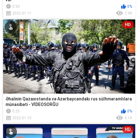
0:50
0%
2022.01.11
2.0K
HD
Əhalinin Qazaxıstanda və Azərbaycandakı rus sülhməramlılara
münasibəti - VİDEOSORĞU
5:25
0%
2022.01.10
6.1K
HD