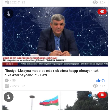
2022.01.22
2.2K
HD
“Rusiya-Ukrayna məsələsində risk etmə haqqı olmayan tək
ölkə Azərbaycandır” - Fazi...
4:50
0%
2022.01.22
2.8K
HD