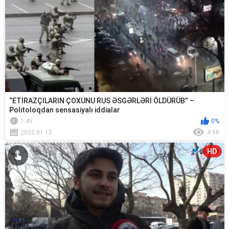
“ETİRAZÇILARIN ÇOXUNU RUS ƏSGƏRLƏRİ ÖLDÜRÜB” –
Politoloqdan sensasiyalı iddialar
1:45
0%
2022.01.15
4.5K
HD