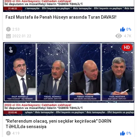
Fazil Mustafa ilə Pənah Hüseyn arasında Turan DAVASI!
2:53
0%
2022.01.22
4.7K
HD
"Referendum olacaq, yeni seçkilər keçiriləcək" DƏRİN
TƏHLİLdə sensasiya
4:19
0%