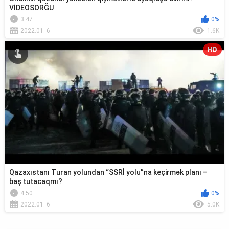
VİDEOSORĞU
3:47
0%
2022.01. 6
1.6K
HD
Qazaxıstanı Turan yolundan “SSRİ yolu”na keçirmək planı –
baş tutacaqmı?
4:50
0%
2022.01. 6
5.0K