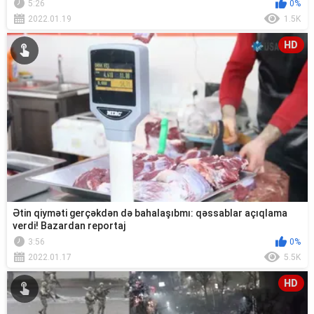
5:26
0%
2022.01.19
1.5K
HD
Ətin qiyməti gerçəkdən də bahalaşıbmı: qəssablar açıqlama
verdi! Bazardan reportaj
3:56
0%
2022.01.17
5.5K
HD