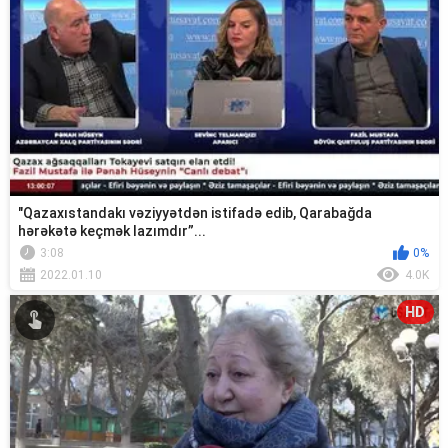
"Qazaxıstandakı vəziyyətdən istifadə edib, Qarabağda
hərəkətə keçmək lazımdır”...
3:08
0%
2022.01.10
4.0K
HD