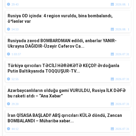
29:43
2026.08. 1
Rusiya OD içində: 4 region vuruldu, bina bombalandı,
ö*lənlər var
54:53
2026.08. 1
Rusiyada zavod BOMBARDMAN edildi, anbarlar YANIR-
Ukrayna DAĞIDIR-Üzeyir Cəfərov Ca...
1:03:57
2026.07.31
Türkiyə qırıcıları TƏCİLİ HƏRƏKƏTƏ KEÇDİ! Ərdoğanla
Putin Baltikyanıda TOQQUŞUR-TV...
52:55
2026.07.31
Azərbaycanlıların olduğu gəmi VURULDU, Rusiya İLK DƏFƏ
bu raketi atdı – “Ana Xəbər”
29:20
2026.07.31
İran QİSASA BAŞLADI! ABŞ qırıcıları KÜLƏ döndü, Zəncan
BOMBALANDI – Müharibə xəbər...
44:12
2026.07.31