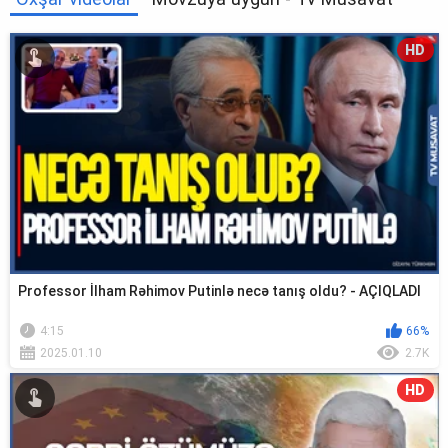
HD
Professor İlham Rəhimov Putinlə necə tanış oldu? - AÇIQLADI
4:15
66%
2025.01.10
2.7K
HD