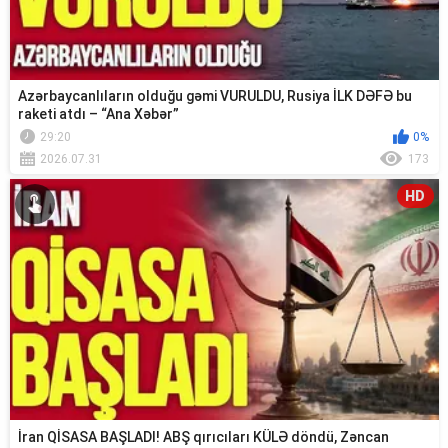
Azərbaycanlıların olduğu gəmi VURULDU, Rusiya İLK DƏFƏ bu
raketi atdı – “Ana Xəbər”
29:20
0%
2026.07.31
173
HD
İran QİSASA BAŞLADI! ABŞ qırıcıları KÜLƏ döndü, Zəncan