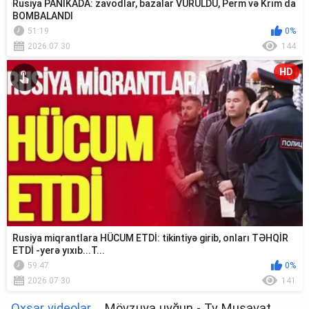
Rusiya PANİKADA: zavodlar, bazalar VURULDU, Perm və Krım da
BOMBALANDI
51:19
0%
2026.07.30
144
HD
Rusiya miqrantlara HÜCUM ETDİ: tikintiyə girib, onları TƏHQİR
ETDİ -yerə yıxıb...T...
59:47
0%
2026.07.30
141
Oxşar videolar
Mövzuya uyğun - Tv Musavat