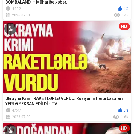
BOMBALANDI – Müharibə xəbər...
44:12
0%
2026.07.31
145
HD
Ukrayna Krımı RAKETLƏRLƏ VURDU: Rusiyanın hərbi bazaları
YERLƏ YEKSAN EDİLDİ - TV ...
47:47
0%
2026.07.30
1.6K
HD