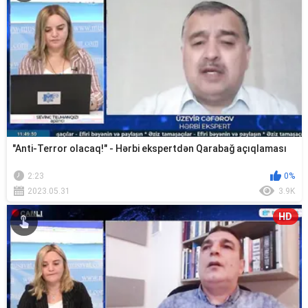
"Anti-Terror olacaq!" - Hərbi ekspertdən Qarabağ açıqlaması
2:23
0%
2023.05.31
3.9K
HD