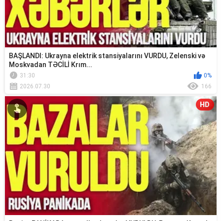
BAŞLANDI: Ukrayna elektrik stansiyalarını VURDU, Zelenski və
Moskvadan TƏCİLİ Krım...
31:30
0%
2026.07.30
166
HD