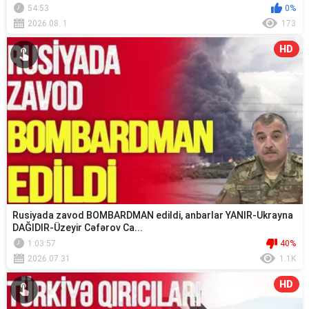
54:53
0%
2026.08. 1
173
HD
Rusiyada zavod BOMBARDMAN edildi, anbarlar YANIR-Ukrayna
DAĞIDIR-Üzeyir Cəfərov Ca...
1:03:57
40%
2026.07.31
1.1K
HD