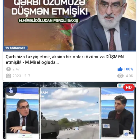
Qərb bizə təzyiq etmir, əksinə biz onları özümüzə DÜŞMƏN
etmişik! - M.Mirəlioğluda...
2:47
100%
2023.12. 7
4.0K
HD