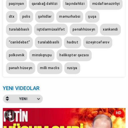
paşinyan
qarabağ dəhlizi
laçındəhlizi
müdafiənazirliyi
dtx
polis
şəhidlər
məmurhəbsi
şuşa
turalabbaslı
iqtidarmüxalifət
pənahhüseyn
xankəndi
“canlıdebat”
turalabbasllı
hadrut
üzeyircəfərov
polkovnik
minskqrupu
helikopter qəzası
pənah hüseyn
milli məclis
rusiya
YENI VIDEOLAR
YENI
HD