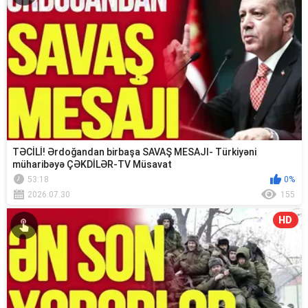
TƏCİLİ! Ərdoğandan birbaşa SAVAŞ MESAJI- Türkiyəni
müharibəyə ÇƏKDİLƏR-TV Müsavat
53:18
0%
2026.07.30
155
HD