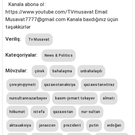
Kanala abonə ol :
https://www.youtube.com/TVmusavat Email:
Musavat7777@gmail.com
Kanala baxdığınız üçün
təşəkkürlər
Veriliş:
Tv Musavat
Kateqoriyalar:
News & Politics
Mövzular:
çörək
bahalaşma
unbahalaşdı
çoreyinqiymeti
qazaxıstanaksiya
qazaxıstanetiraz
nursultannazarbayev
kasım-jomart tokayev
almatı
hökumət
istefa
qazaxıstan
nur-sultan
aktauaksiya
janaozen
prezident
putin
ərdoğan