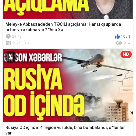
Məleykə Abbaszadədən TƏCİLİ açıqlama: Hansı qruplarda
artım və azalma var? “Ana Xə...
29:43
100%
2026.08. 1
214
HD
Rusiya OD içində: 4 region vuruldu, bina bombalandı, ö*lənlər
var