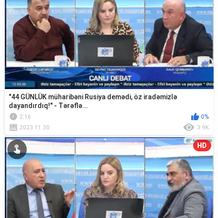
"44 GÜNLÜK müharibəni Rusiya demədi, öz iradəmizlə
dayandırdıq!" - Tərəflə...
2:16
0%
2023.11.30
3.9K
HD