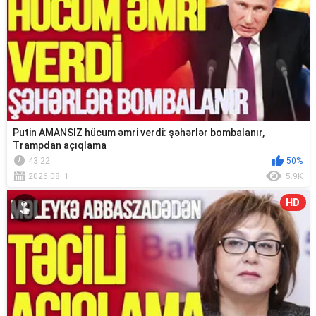
Putin AMANSIZ hücum əmri verdi: şəhərlər bombalanır,
Trampdan açıqlama
43:22
50%
2026.08. 1
5.9K
HD