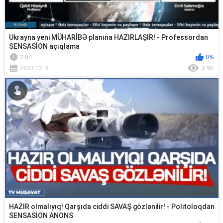
Ukrayna yeni MÜHARİBƏ planına HAZIRLAŞIR! - Professordan
SENSASİON açıqlama
2:04
0%
2023.12. 6
3.9K
HAZIR olmalıyıq! Qarşıda ciddi SAVAŞ gözlənilir! - Politoloqdan
SENSASİON ANONS