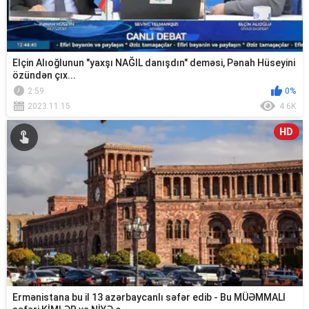
Elçin Alıoğlunun "yaxşı NAĞIL danışdın" deməsi, Pənah Hüseyini
özündən çıx...
2:59
0%
2023.11.15
4.6K
HD
Ermənistana bu il 13 azərbaycanlı səfər edib - Bu MÜƏMMALI