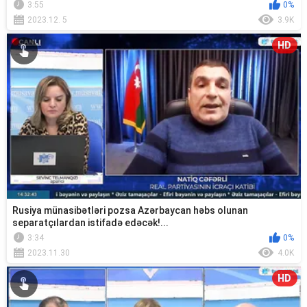
3:55
0%
2023.12. 5
3.9K
HD
Rusiya münasibətləri pozsa Azərbaycan həbs olunan
separatçılardan istifadə edəcək!...
3:34
0%
2023.11.30
4.0K
HD