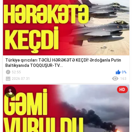
Türkiyə qırıcıları TƏCİLİ HƏRƏKƏTƏ KEÇDİ! Ərdoğanla Putin
Baltikyanıda TOQQUŞUR-TV...
52:55
0%
2026.07.31
163
HD