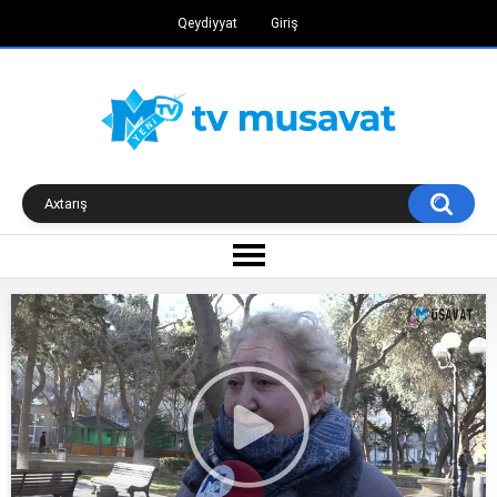
Qeydiyyat
Giriş