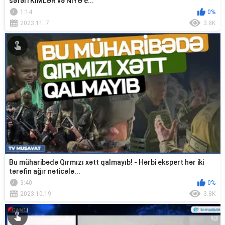
səfəri KİMLƏR və NİYƏ e...
1:14
0%
2023.11. 7
3.8K
Bu müharibədə Qırmızı xətt qalmayıb! - Hərbi ekspert hər iki
tərəfin ağır nəticələ...
3:40
0%
2023.10.19
3.8K