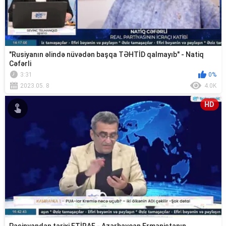
"Rusiyanın əlində nüvədən başqa TƏHTİD qalmayıb" - Natiq
Cəfərli
3:31
0%
2023.05. 8
4.0K
HD
Paşinyandan tarixi ETİRAF - Azərbaycan Ermənistanın