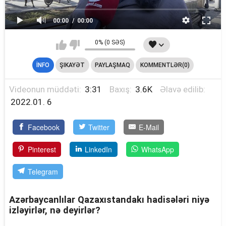
00:00
00:00
0% (0 SƏS)
İNFO
ŞIKAYƏT
PAYLAŞMAQ
KOMMENTLƏR(0)
Videonun müddəti:
3:31
Baxış:
3.6K
Əlavə edilib:
2022.01. 6
Facebook
Twitter
E-Mail
Pinterest
LinkedIn
WhatsApp
Telegram
Azərbaycanlılar Qazaxıstandakı hadisələri niyə
izləyirlər, nə deyirlər?