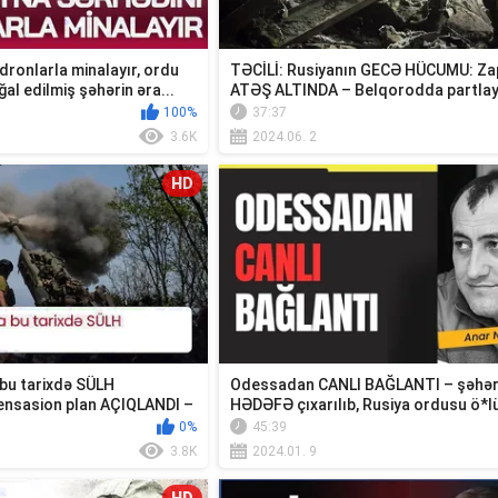
dronlarla minalayır, ordu
TƏCİLİ: Rusiyanın GECƏ HÜCUMU: Za
l edilmiş şəhərin əra...
ATƏŞ ALTINDA – Belqorodda partlay
Meri...
100%
37:37
3.6K
2024.06. 2
HD
 bu tarixdə SÜLH
Odessadan CANLI BAĞLANTI – şəhə
nsasion plan AÇIQLANDI –
HƏDƏFƏ çıxarılıb, Rusiya ordusu ö*l
SAVAŞ...
0%
45:39
3.8K
2024.01. 9