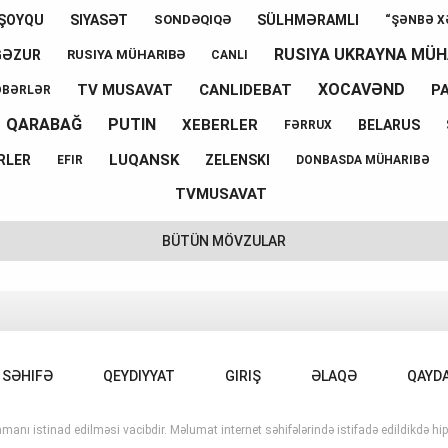
ŞOYQU
SIYASƏT
SÜLHMƏRAMLI
SONDƏQIQƏ
“ŞƏNBƏ X
RUSIYA UKRAYNA MÜH
GƏZUR
RUSIYA MÜHARIBƏ
CANLI
XOCAVƏND
TV MUSAVAT
CANLIDEBAT
P
ƏBƏRLƏR
QARABAĞ
PUTIN
XEBERLER
BELARUS
FƏRRUX
LUQANSK
RLER
ZELENSKI
EFIR
DONBASDA MÜHARIBƏ
TVMUSAVAT
BÜTÜN MÖVZULAR
 SƏHIFƏ
QEYDIYYAT
GIRIŞ
ƏLAQƏ
QAYD
manı istinad edilməsi vacibdir. Məlumat internet səhifələrində istifadə edildikdə hipe