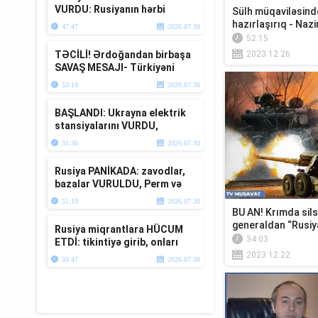
VURDU: Rusiyanın hərbi
Sülh müqaviləsin
bazaları YERLƏ YEKSAN
hazırlaşırıq - Na
47:47
2026.07.30
EDİLDİ - TV ...
Xəb...
52:15
TƏCİLİ! Ərdoğandan birbaşa
2023.12.26
SAVAŞ MESAJI- Türkiyəni
müharibəyə ÇƏKDİLƏR-TV
53:18
2026.07.30
Müsavat
BAŞLANDI: Ukrayna elektrik
stansiyalarını VURDU,
Zelenski və Moskvadan
31:30
2026.07.30
TƏCİLİ Krım...
Rusiya PANİKADA: zavodlar,
bazalar VURULDU, Perm və
Krım da BOMBALANDI
51:19
2026.07.30
BU AN! Krımda sil
generaldan “Rusiya
Rusiya miqrantlara HÜCUM
sancırı...
34:03
ETDİ: tikintiyə girib, onları
TƏHQİR ETDİ -yerə yıxıb...T...
2023.12.22
59:47
2026.07.30