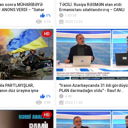
dən sonra MÜHARİBƏYƏ
TƏCİLİ: Rusiya RƏSMƏN elan etdi:
zir ANONS VERDİ – “Səhər
Ermənistanı silahlandırırıq – CANLI
0%
1:03:58
4.1K
2023.12.22
HD
silə PARTLAYIŞLAR,
"İranın Azərbaycanda 31 ildi gördüyü
nın düz ürəyinə iynə
PLAN darmadağın oldu" - Rauf Ar...
0%
4:40
3.9K
2022.11.26
HD