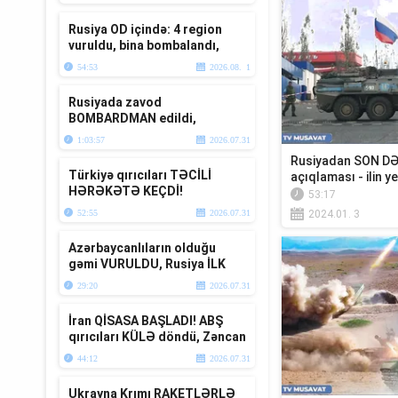
var? “Ana Xə...
Rusiya OD içində: 4 region
vuruldu, bina bombalandı,
ö*lənlər var
54:53
2026.08. 1
Rusiyada zavod
BOMBARDMAN edildi,
anbarlar YANIR-Ukrayna
1:03:57
2026.07.31
DAĞIDIR-Üzeyir Cəfərov Ca...
Rusiyadan SON DƏ
Türkiyə qırıcıları TƏCİLİ
açıqlaması - ilin ye
HƏRƏKƏTƏ KEÇDİ!
CANL...
53:17
Ərdoğanla Putin Baltikyanıda
52:55
2026.07.31
2024.01. 3
TOQQUŞUR-TV...
Azərbaycanlıların olduğu
gəmi VURULDU, Rusiya İLK
DƏFƏ bu raketi atdı – “Ana
29:20
2026.07.31
Xəbər”
İran QİSASA BAŞLADI! ABŞ
qırıcıları KÜLƏ döndü, Zəncan
BOMBALANDI – Müharibə
44:12
2026.07.31
xəbər...
Ukrayna Krımı RAKETLƏRLƏ