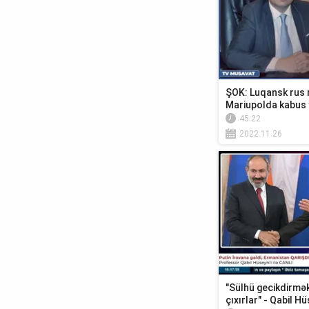
ŞOK: Luqansk rus m
Mariupolda kabus 
45:22
2022.11.26
"Sülhü gecikdirm
çıxırlar" - Qabil Hü