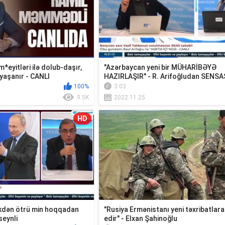
*eyitləri ilə dolub-daşır,
"Azərbaycan yeni bir MÜHARİBƏYƏ
yaşanır - CANLI
HAZIRLAŞIR" - R. Arifoğludan SENS
AÇI...
100%
3:03
9.5K
2022.11.25
HD
əkdən ötrü min hoqqadan
"Rusiya Ermənistanı yeni təxribatlar
seynli
edir" - Elxan Şahinoğlu