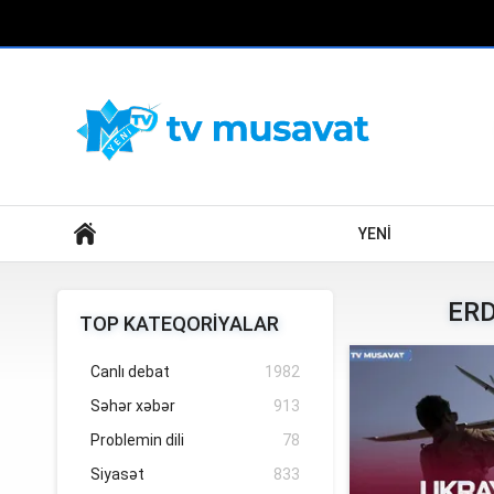
Axtar
YENİ
ERD
TOP KATEQORİYALAR
Canlı debat
1982
Səhər xəbər
913
Problemin dili
78
Siyasət
833