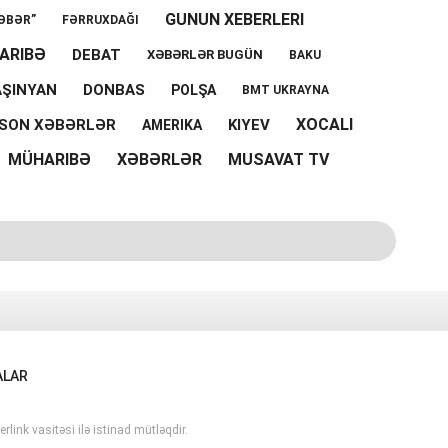
GUNUN XEBERLERI
ƏBƏR”
FƏRRUXDAĞI
ARIBƏ
DEBAT
XƏBƏRLƏR BUGÜN
BAKU
AŞINYAN
DONBAS
POLŞA
BMT UKRAYNA
XOCALI
SON XƏBƏRLƏR
KIYEV
AMERIKA
MÜHARIBƏ
XƏBƏRLƏR
MUSAVAT TV
ALAR
rlink vasitəsi ilə istinad mütləqdir.