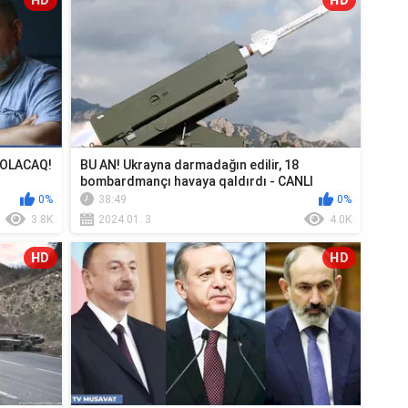
HD
HD
R OLACAQ!
BU AN! Ukrayna darmadağın edilir, 18
bombardmançı havaya qaldırdı - CANLI
0%
38:49
0%
3.8K
2024.01. 3
4.0K
HD
HD