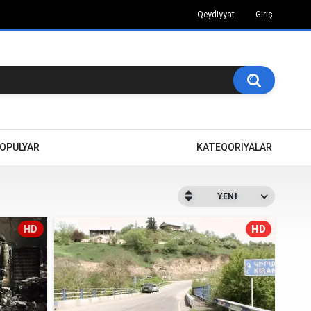
Qeydiyyat
Giriş
OPULYAR
KATEQORİYALAR
YENI
HD
HD