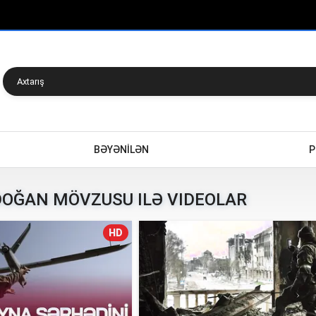
BƏYƏNİLƏN
P
OĞAN MÖVZUSU ILƏ VIDEOLAR
HD