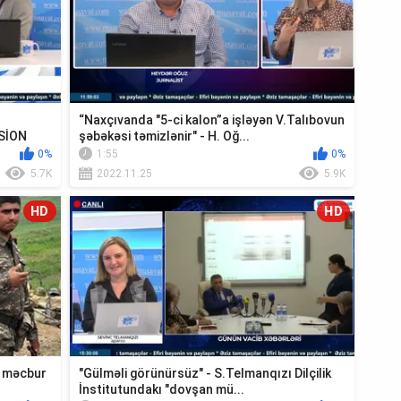
“Naxçıvanda "5-ci kalon”a işləyən V.Talıbovun
ASİON
şəbəkəsi təmizlənir" - H. Oğ...
0%
1:55
0%
5.7K
2022.11.25
5.9K
HD
HD
a məcbur
"Gülməli görünürsüz" - S.Telmanqızı Dilçilik
İnstitutundakı "dovşan mü...