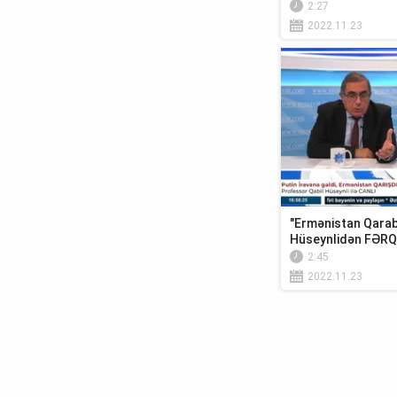
2:27
2022.11.23
"Ermənistan Qaraba
Hüseynlidən FƏRQ
2:45
2022.11.23