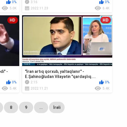
0%
3:16
0%
5.0K
2022.11.23
6.4K
HD
HD
di" -
"İran artıq qorxub, yaltaqlanır" -
E.Şahinoğludan Vilayətin "qardaşlıq....
0%
2:15
0%
5.4K
2022.11.21
5.4K
8
9
...
İrəli