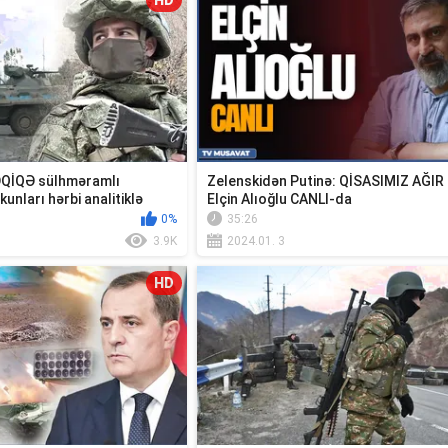
HD
QİQƏ sülhməramlı
Zelenskidən Putinə: QİSASIMIZ AĞI
kunları hərbi analitiklə
Elçin Alıoğlu CANLI-da
0%
35:26
3.9K
2024.01. 3
HD