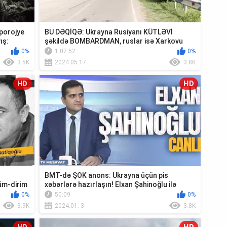
porojye
BU DƏQİQƏ: Ukrayna Rusiyanı KÜTLƏVİ
ış:
şəkildə BOMBARDMAN, ruslar isə Xarkovu
DARMADA...
0%
1:07:52
0%
3.5K
2024.05.17
3.8K
HD
HD
r
BMT-də ŞOK anons: Ukrayna üçün pis
üm-dirim
xəbərlərə hazırlaşın! Elxan Şahinoğlu ilə
CANLI
0%
50:09
0%
3.9K
2024.01. 3
3.8K