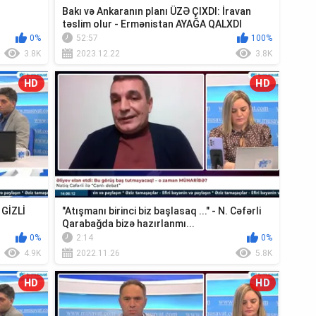
Bakı və Ankaranın planı ÜZƏ ÇIXDI: İravan
təslim olur - Ermənistan AYAĞA QALXDI
0%
52:57
100%
3.8K
2023.12.22
3.8K
HD
HD
 GİZLİ
"Atışmanı birinci biz başlasaq ..." - N. Cəfərli
Qarabağda bizə hazırlanmı...
0%
2:14
0%
4.9K
2022.11.26
5.8K
HD
HD