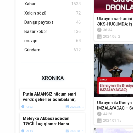
Xəbər
1533
Xalqın sözü
72
Ukrayna sərhədini 
Danışır paytaxt
46
ƏKS-HÜCUMDA: işğa
36:34
Bazar xəbər
136
2024.06. 2
mövqe
64
Gündəm
612
XRONIKA
Putin AMANSIZ hücum əmri
verdi: şəhərlər bombalanır,
Ukrayna ilə Rusiya
Trampdan açıqlama
43:22
2026.08. 1
İMZALAYACAQ – Se
“Bazar...
44:26
Məleykə Abbaszadədən
2024.01.15
TƏCİLİ açıqlama: Hansı
qruplarda artım və azalma
29:43
2026.08. 1