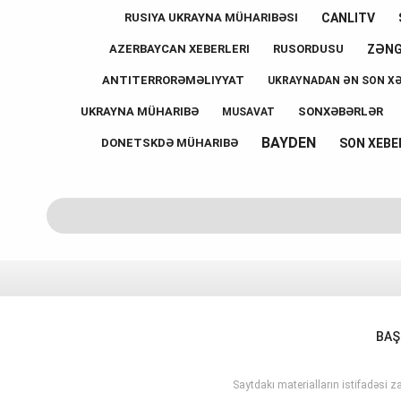
CANLITV
RUSIYA UKRAYNA MÜHARIBƏSI
ZƏN
AZERBAYCAN XEBERLERI
RUSORDUSU
ANTITERRORƏMƏLIYYAT
UKRAYNADAN ƏN SON X
UKRAYNA MÜHARIBƏ
SONXƏBƏRLƏR
MUSAVAT
BAYDEN
SON XEBE
DONETSKDƏ MÜHARIBƏ
BAŞ
Saytdakı materialların istifadəsi za