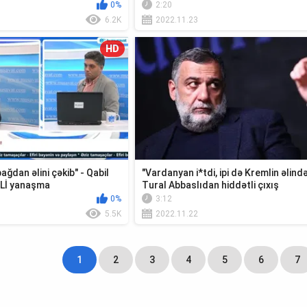
0%
2:20
6.2K
2022.11.23
HD
ğdan əlini çəkib" - Qabil
"Vardanyan i*tdi, ipi də Kremlin əlində
Lİ yanaşma
Tural Abbaslıdan hiddətli çıxış
0%
3:12
5.5K
2022.11.22
1
2
3
4
5
6
7