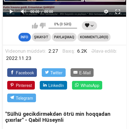
00:00
00:00
0% (0 SƏS)
İNFO
ŞIKAYƏT
PAYLAŞMAQ
KOMMENTLƏR(0)
Videonun müddəti:
2:27
Baxış:
6.2K
Əlavə edilib:
2022.11.23
Facebook
Twitter
E-Mail
Pinterest
LinkedIn
WhatsApp
Telegram
"Sülhü gecikdirməkdən ötrü min hoqqadan
çıxırlar" - Qabil Hüseynli