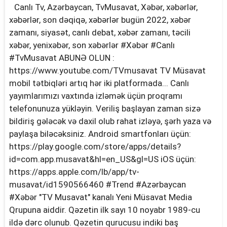
Canlı Tv, Azərbaycan, TvMusavat, Xəbər, xəbərlər,
xəbərlər, son dəqiqə, xəbərlər bugün 2022, xəbər
zamanı, siyasət, canlı debat, xəbər zamanı, təcili
xəbər, yenixəbər, son xəbərlər #Xəbər #Canlı
#TvMusavat ABUNƏ OLUN :
https://www.youtube.com/TVmusavat TV Müsavat
mobil tətbiqləri artıq hər iki platformada... Canlı
yayımlarımızı vaxtında izləmək üçün proqramı
telefonunuza yükləyin. Veriliş başlayan zaman sizə
bildiriş gələcək və daxil olub rahat izləyə, şərh yaza və
paylaşa biləcəksiniz. Android smartfonları üçün:
https://play.google.com/store/apps/details?
id=com.app.musavat&hl=en_US&gl=US iOS üçün:
https://apps.apple.com/lb/app/tv-
musavat/id1590566460 #Trend #Azərbaycan
#Xəbər "TV Musavat" kanalı Yeni Müsavat Media
Qrupuna aiddir. Qəzetin ilk sayı 10 noyabr 1989-cu
ildə dərc olunub. Qəzetin qurucusu indiki baş