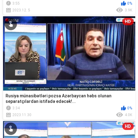
3:55
0%
2023.12. 5
3.9K
HD
Rusiya münasibətləri pozsa Azərbaycan həbs olunan
separatçılardan istifadə edəcək!...
3:34
0%
2023.11.30
4.0K
HD