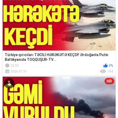
Türkiyə qırıcıları TƏCİLİ HƏRƏKƏTƏ KEÇDİ! Ərdoğanla Putin
Baltikyanıda TOQQUŞUR-TV...
52:55
0%
2026.07.31
184
HD