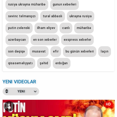
rusiya ukrayna müharibə
gunun xeberleri
sevinc telmanqızı
tural abbaslı
ukrayna rusiya
putin zelenski
ilham eliyev
canlı
müharibə
azerbaycan
en son xeberler
exspress xeberler
son dəqiqə
musavat
efir
bu günün xeberleri
laçın
qisasəməliyyatı
şəhid
erdoğan
YENI VIDEOLAR
YENI
HD