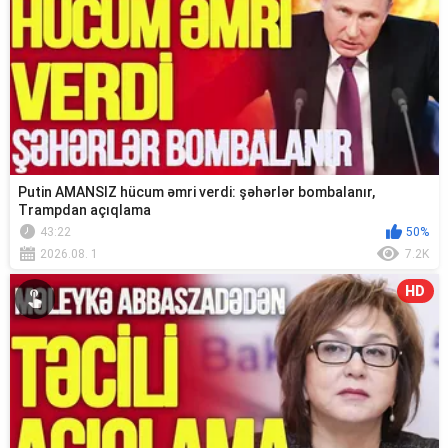
Putin AMANSIZ hücum əmri verdi: şəhərlər bombalanır,
Trampdan açıqlama
43:22
50%
2026.08. 1
7.2K
HD