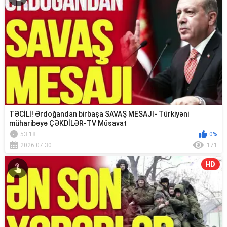
TƏCİLİ! Ərdoğandan birbaşa SAVAŞ MESAJI- Türkiyəni
müharibəyə ÇƏKDİLƏR-TV Müsavat
53:18
0%
2026.07.30
171
HD