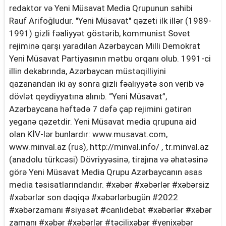
redaktor və Yeni Müsavat Media Qrupunun sahibi
Rauf Arifoğludur. "Yeni Müsavat" qəzeti ilk illər (1989-
1991) gizli fəaliyyət göstərib, kommunist Sovet
rejiminə qarşı yaradılan Azərbaycan Milli Demokrat
Yeni Müsavat Partiyasının mətbu orqanı olub. 1991-ci
illin dekabrında, Azərbaycan müstəqilliyini
qazanandan iki ay sonra gizli fəaliyyətə son verib və
dövlət qeydiyyatına alınıb. “Yeni Müsavat”,
Azərbaycana həftədə 7 dəfə çap rejimini gətirən
yeganə qəzetdir. Yeni Müsavat media qrupuna aid
olan KİV-lər bunlardır: www.musavat.com,
www.minval.az (rus), http://minval.info/ , tr.minval.az
(anadolu türkcəsi) Dövriyyəsinə, tirajına və əhatəsinə
görə Yeni Müsavat Media Qrupu Azərbaycanın əsas
media təsisatlarındandır. #xəbər #xəbərlər #xəbərsiz
#xəbərlər son dəqiqə #xəbərlərbugün #2022
#xəbərzamanı #siyasət #canlıdebat #xəbərlər #xəbər
zamanı #xəbər #xəbərlər #təcilixəbər #yenixəbər