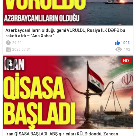
Azərbaycanlıların olduğu gəmi VURULDU, Rusiya İLK DƏFƏ bu
raketi atdı – “Ana Xəbər”
29:20
100%
2026.07.31
192
HD
İran QİSASA BAŞLADI! ABŞ qırıcıları KÜLƏ döndü, Zəncan