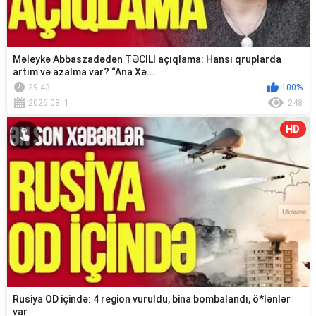
Məleykə Abbaszadədən TƏCİLİ açıqlama: Hansı qruplarda
artım və azalma var? “Ana Xə...
29:43
100%
2026.08. 1
248
HD
Rusiya OD içində: 4 region vuruldu, bina bombalandı, ö*lənlər
var