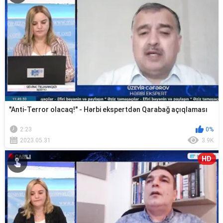
"Anti-Terror olacaq!" - Hərbi ekspertdən Qarabağ açıqlaması
2:23
0%
2023.05.31
3.9K
HD