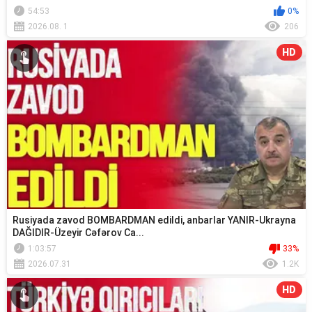
54:53
0%
2026.08. 1
206
HD
Rusiyada zavod BOMBARDMAN edildi, anbarlar YANIR-Ukrayna
DAĞIDIR-Üzeyir Cəfərov Ca...
1:03:57
33%
2026.07.31
1.2K
HD