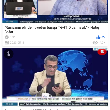
"Rusiyanın əlində nüvədən başqa TƏHTİD qalmayıb" - Natiq
Cəfərli
3:31
0%
2023.05. 8
4.0K
HD