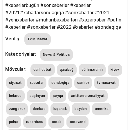
#xəbərlərbugün #sonxəbərlər #xəbərlər
#2021#xəbərlərsondəqiqə #sonxəbərlər #2021
#yenixəbərlər #müharibəxəbərləri #xəzərxəbər #putin
#xeberler #sonxeberler #2022 #xeberler #sondəqiqə
Veriliş:
Tv Musavat
Kateqoriyalar:
News & Politics
Mövzular:
canlıdebat
qarabağ
sülhməramlı
kiyev
siyasət
xəbərlər
sondəqiqə
canlıtv
tvmusavat
belarus
paşinyan
şoyqu
antiterrorəməliyyat
zəngəzur
donbas
luqansk
bayden
amerika
polşa
rusordusu
xocalı
xocavənd