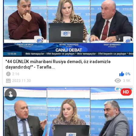
"44 GÜNLÜK müharibəni Rusiya demədi, öz iradəmizlə
dayandırdıq!" - Tərəflə...
2:16
0%
2023.11.30
3.9K
HD