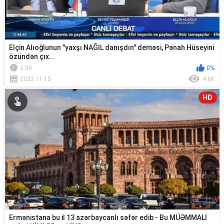
Elçin Alıoğlunun "yaxşı NAĞIL danışdın" deməsi, Pənah Hüseyini
özündən çıx...
2:59
0%
2023.11.15
4.6K
HD
Ermənistana bu il 13 azərbaycanlı səfər edib - Bu MÜƏMMALI