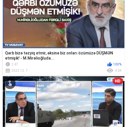
Qərb bizə təzyiq etmir, əksinə biz onları özümüzə DÜŞMƏN
etmişik! - M.Mirəlioğluda...
2:47
100%
2023.12. 7
4.0K
HD