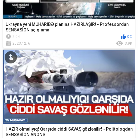
Ukrayna yeni MÜHARİBƏ planına HAZIRLAŞIR! - Professordan
SENSASİON açıqlama
2:04
0%
2023.12. 6
3.9K
HAZIR olmalıyıq! Qarşıda ciddi SAVAŞ gözlənilir! - Politoloqdan
SENSASİON ANONS