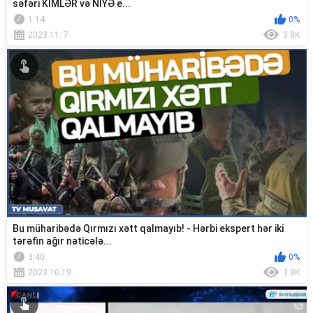
səfəri KİMLƏR və NİYƏ e...
1:14
0%
2023.11. 7
3.8K
Bu müharibədə Qırmızı xətt qalmayıb! - Hərbi ekspert hər iki
tərəfin ağır nəticələ...
3:40
0%
2023.10.19
3.8K