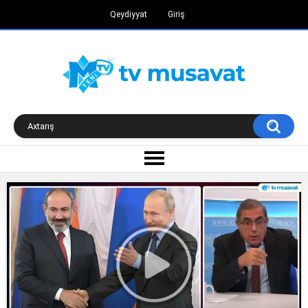
Qeydiyyat
Giriş