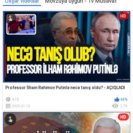
Oxşar videolar
Mövzuya uyğun - Tv Musavat
HD
Professor İlham Rəhimov Putinlə necə tanış oldu? - AÇIQLADI
4:15
66%
2025.01.10
2.7K
HD