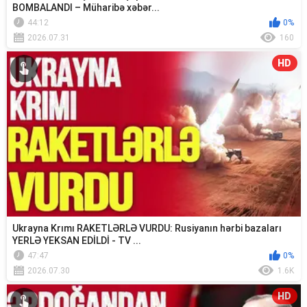
BOMBALANDI – Müharibə xəbər...
44:12
0%
2026.07.31
160
HD
Ukrayna Krımı RAKETLƏRLƏ VURDU: Rusiyanın hərbi bazaları
YERLƏ YEKSAN EDİLDİ - TV ...
47:47
0%
2026.07.30
1.6K
HD