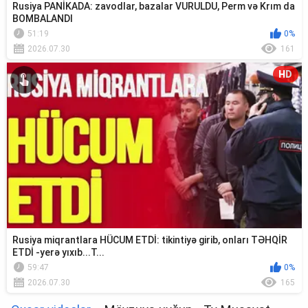
Rusiya PANİKADA: zavodlar, bazalar VURULDU, Perm və Krım da
BOMBALANDI
51:19
0%
2026.07.30
161
HD
Rusiya miqrantlara HÜCUM ETDİ: tikintiyə girib, onları TƏHQİR
ETDİ -yerə yıxıb...T...
59:47
0%
2026.07.30
165