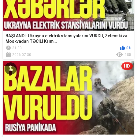
BAŞLANDI: Ukrayna elektrik stansiyalarını VURDU, Zelenski və
Moskvadan TƏCİLİ Krım...
31:30
0%
2026.07.30
185
HD