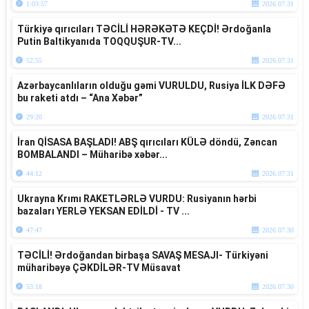
1:03:57
2026.07.31
Türkiyə qırıcıları TƏCİLİ HƏRƏKƏTƏ KEÇDİ! Ərdoğanla
Putin Baltikyanıda TOQQUŞUR-TV...
52:55
2026.07.31
Azərbaycanlıların olduğu gəmi VURULDU, Rusiya İLK DƏFƏ
bu raketi atdı – “Ana Xəbər”
29:20
2026.07.31
İran QİSASA BAŞLADI! ABŞ qırıcıları KÜLƏ döndü, Zəncan
BOMBALANDI – Müharibə xəbər...
44:12
2026.07.31
Ukrayna Krımı RAKETLƏRLƏ VURDU: Rusiyanın hərbi
bazaları YERLƏ YEKSAN EDİLDİ - TV ...
47:47
2026.07.30
TƏCİLİ! Ərdoğandan birbaşa SAVAŞ MESAJI- Türkiyəni
müharibəyə ÇƏKDİLƏR-TV Müsavat
53:18
2026.07.30