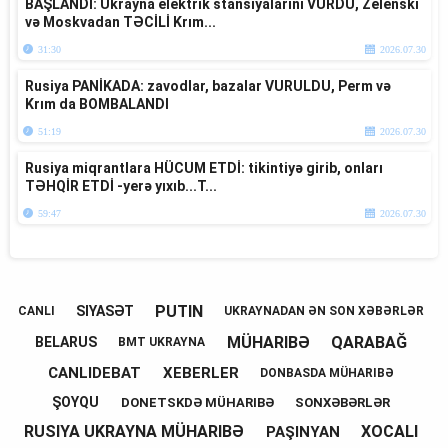
BAŞLANDI: Ukrayna elektrik stansiyalarını VURDU, Zelenski
və Moskvadan TƏCİLİ Krım...
31:30
2026.07.30
Rusiya PANİKADA: zavodlar, bazalar VURULDU, Perm və
Krım da BOMBALANDI
51:19
2026.07.30
Rusiya miqrantlara HÜCUM ETDİ: tikintiyə girib, onları
TƏHQİR ETDİ -yerə yıxıb...T...
59:47
2026.07.30
PUTIN
SIYASƏT
CANLI
UKRAYNADAN ƏN SON XƏBƏRLƏR
MÜHARIBƏ
QARABAĞ
BELARUS
BMT UKRAYNA
CANLIDEBAT
XEBERLER
DONBASDA MÜHARIBƏ
ŞOYQU
DONETSKDƏ MÜHARIBƏ
SONXƏBƏRLƏR
RUSIYA UKRAYNA MÜHARIBƏ
XOCALI
PAŞINYAN