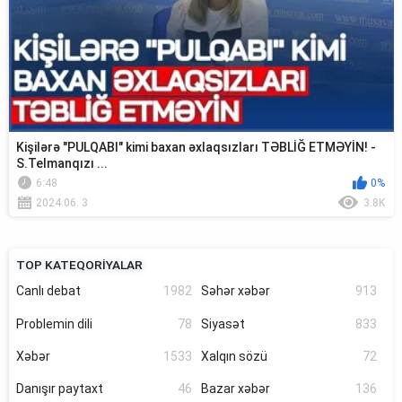
Kişilərə "PULQABI" kimi baxan əxlaqsızları TƏBLİĞ ETMƏYİN! -
S.Telmanqızı ...
6:48
0%
2024.06. 3
3.8K
TOP KATEQORİYALAR
Canlı debat
1982
Səhər xəbər
913
Problemin dili
78
Siyasət
833
Xəbər
1533
Xalqın sözü
72
Danışır paytaxt
46
Bazar xəbər
136