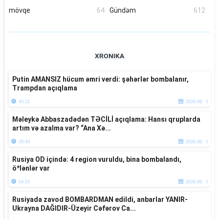
mövqe
64
Gündəm
612
XRONIKA
Putin AMANSIZ hücum əmri verdi: şəhərlər bombalanır,
Trampdan açıqlama
43:22
2026.08. 1
Məleykə Abbaszadədən TƏCİLİ açıqlama: Hansı qruplarda
artım və azalma var? “Ana Xə...
29:43
2026.08. 1
Rusiya OD içində: 4 region vuruldu, bina bombalandı,
ö*lənlər var
54:53
2026.08. 1
Rusiyada zavod BOMBARDMAN edildi, anbarlar YANIR-
Ukrayna DAĞIDIR-Üzeyir Cəfərov Ca...