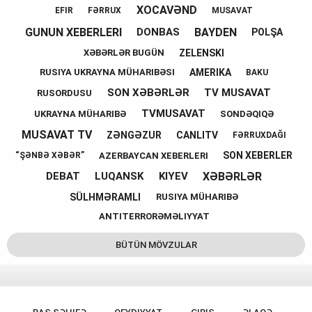
XOCAVƏND
EFIR
FƏRRUX
MUSAVAT
GUNUN XEBERLERI
BAYDEN
DONBAS
POLŞA
ZELENSKI
XƏBƏRLƏR BUGÜN
AMERIKA
RUSIYA UKRAYNA MÜHARIBƏSI
BAKU
SON XƏBƏRLƏR
TV MUSAVAT
RUSORDUSU
TVMUSAVAT
UKRAYNA MÜHARIBƏ
SONDƏQIQƏ
MUSAVAT TV
ZƏNGƏZUR
CANLITV
FƏRRUXDAĞI
SON XEBERLER
AZERBAYCAN XEBERLERI
“ŞƏNBƏ XƏBƏR”
XƏBƏRLƏR
DEBAT
LUQANSK
KIYEV
SÜLHMƏRAMLI
RUSIYA MÜHARIBƏ
ANTITERRORƏMƏLIYYAT
BÜTÜN MÖVZULAR