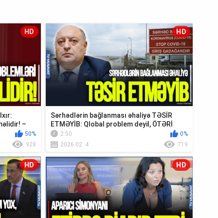
HD
HD
xır:
Sərhədlərin bağlanması əhaliyə TƏSİR
əlidir! –
ETMƏYİB: Qlobal problem deyil, ÖTƏRİ
məsələdi...
50%
2:50
0%
928
2026.02. 4
719
HD
HD