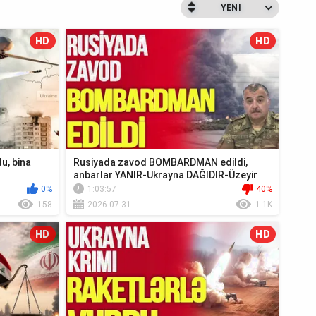
YENI
HD
HD
u, bina
Rusiyada zavod BOMBARDMAN edildi,
anbarlar YANIR-Ukrayna DAĞIDIR-Üzeyir
Cəfərov Ca...
0%
1:03:57
40%
158
2026.07.31
1.1K
HD
HD