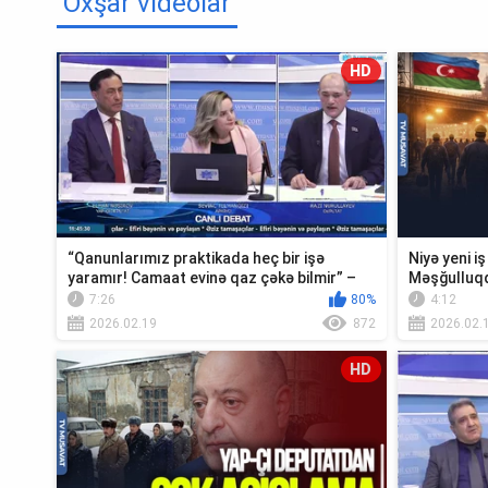
Oxşar videolar
HD
“Qanunlarımız praktikada heç bir işə
Niyə yeni iş
yaramır! Camaat evinə qaz çəkə bilmir” –
Məşğulluqd
deba...
Razi Nurull.
7:26
80%
4:12
2026.02.19
872
2026.02.
HD