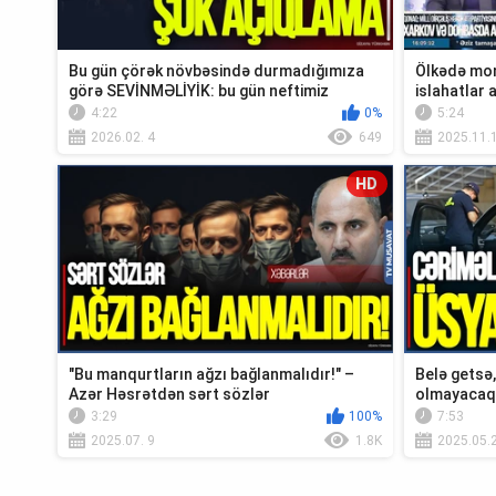
Bu gün çörək növbəsində durmadığımıza
Ölkədə mon
görə SEVİNMƏLİYİK: bu gün neftimiz
islahatlar 
varsa… – ...
Quliyevdən.
4:22
0%
5:24
2026.02. 4
649
2025.11.
HD
"Bu manqurtların ağzı bağlanmalıdır!" –
Belə getsə
Azər Həsrətdən sərt sözlər
olmayacaq 
3:29
100%
7:53
2025.07. 9
1.8K
2025.05.