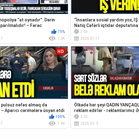
opoliya “at oynadır”: Dərin
“İnsanlara sosial yardım yox, İŞ
aparılmalıdır! – Fərəc
Natiq Cəfərli iqtidar deputatına 
..
75%
2:56
17
1.3K
2025.07.17
HD
, pulsuz nəfəs almaq da
Ölkədə hər şeyi QADIN YANÇAQLA
– Aparıcı cərimələrə üsyan etdi
reklam edirlər - reklamlarımız
KƏNAR...
100%
3:55
27
1.9K
2025.05. 5