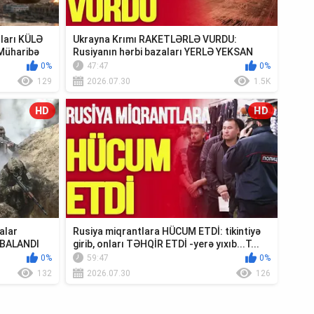
ıları KÜLƏ
Ukrayna Krımı RAKETLƏRLƏ VURDU:
Müharibə
Rusiyanın hərbi bazaları YERLƏ YEKSAN
EDİLDİ - TV ...
0%
47:47
0%
129
2026.07.30
1.5K
HD
HD
alar
Rusiya miqrantlara HÜCUM ETDİ: tikintiyə
MBALANDI
girib, onları TƏHQİR ETDİ -yerə yıxıb...T...
0%
59:47
0%
132
2026.07.30
126