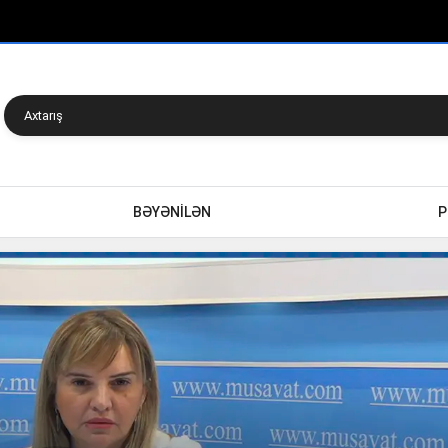
BƏYƏNİLƏN
P