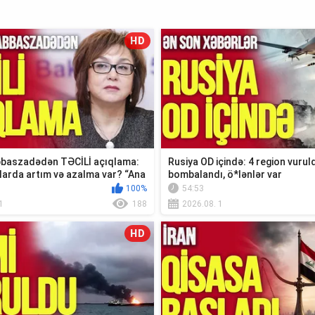
HD
baszadədən TƏCİLİ açıqlama:
Rusiya OD içində: 4 region vuruld
larda artım və azalma var? “Ana
bombalandı, ö*lənlər var
100%
54:53
1
188
2026.08. 1
HD