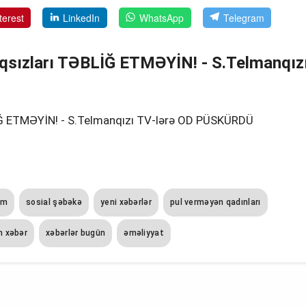
terest
LinkedIn
WhatsApp
Telegram
aqsızları TƏBLİĞ ETMƏYİN! - S.Telmanqız
LİĞ ETMƏYİN! - S.Telmanqızı TV-lərə OD PÜSKÜRDÜ
ım
sosial şəbəkə
yeni xəbərlər
pul verməyən qadınları
 xəbər
xəbərlər bugün
əməliyyat