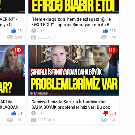
 VERİN!” -
“Həm əxlaqsızdır, həm də əxlaqsızlığı ilə
niyə Q...
FƏXR EDİR” - aparıcı Simonyanı efirdə Bİ...
0%
5:13
66%
2.0K
2025.07.17
1.9K
HD
HD
RI ilə
Cəmiyyətimizdə Şərurlu İsfəndiyardan
 ƏXLAQDAN
DAHA BÖYÜK problemlərimiz var: Bu çox
FACİƏVİ...
0%
6:14
33%
1.9K
2025.04. 8
2.4K