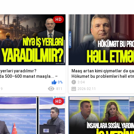
HD
 yerləri yaradılmır?
Maaş artan kimi qiymətlər də qal
a 500–600 manat maaşla... –
Hökumət bu problemləri həll etm
..
Nati...
0%
3:04
19
811
2026.02.11
HD