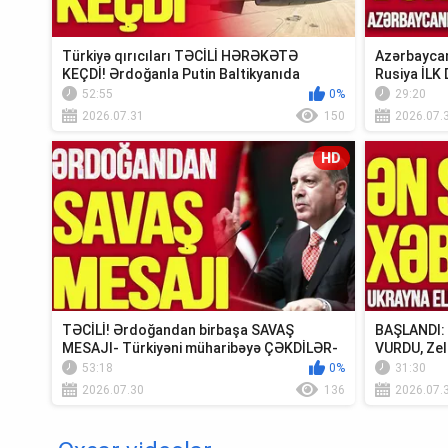
Türkiyə qırıcıları TƏCİLİ HƏRƏKƏTƏ
Azərbaycan
KEÇDİ! Ərdoğanla Putin Baltikyanıda
Rusiya İLK 
TOQQUŞUR-TV...
Xəbər”
52:55
0%
29:20
2026.07.31
150
2026.07.
HD
TƏCİLİ! Ərdoğandan birbaşa SAVAŞ
BAŞLANDI: U
MESAJI- Türkiyəni müharibəyə ÇƏKDİLƏR-
VURDU, Zel
TV Müsavat
Krım...
53:18
0%
31:30
2026.07.30
136
2026.07.