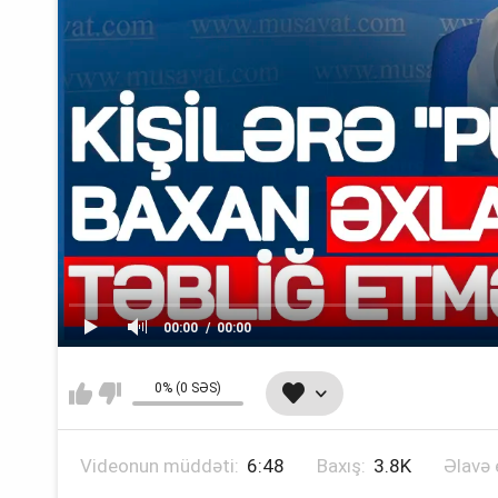
00:00
00:00
0% (0 SƏS)
Videonun müddəti:
6:48
Baxış:
3.8K
Əlavə 