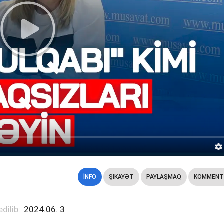
İNFO
ŞIKAYƏT
PAYLAŞMAQ
KOMMENT
edilib:
2024.06. 3