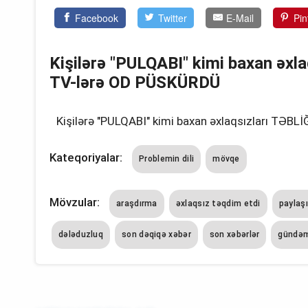
Facebook
Twitter
E-Mail
Pin
Kişilərə "PULQABI" kimi baxan əxl
TV-lərə OD PÜSKÜRDÜ
Kişilərə "PULQABI" kimi baxan əxlaqsızları TƏB
Kateqoriyalar:
Problemin dili
mövqe
Mövzular:
araşdırma
əxlaqsız təqdim etdi
paylaş
dələduzluq
son dəqiqə xəbər
son xəbərlər
gündəm