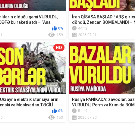
lıların olduğu gəmi VURULDU,
İran QİSASA BAŞLADI! ABŞ qırıc
DƏFƏ bu raketi atdı – “Ana
döndü, Zəncan BOMBALANDI – 
xəbər...
0%
44:12
31
159
2026.07.31
HD
krayna elektrik stansiyalarını
Rusiya PANİKADA: zavodlar, baz
enski və Moskvadan TƏCİLİ
VURULDU, Perm və Krım da BO
0%
51:19
30
153
2026.07.30