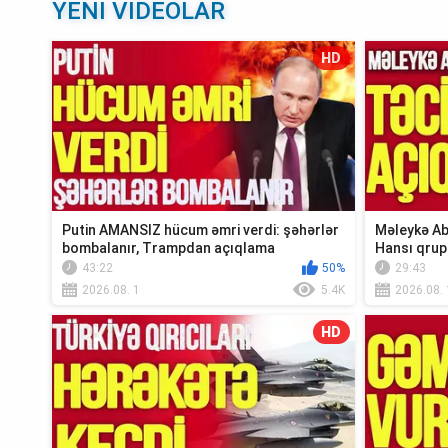
YENI VIDEOLAR
HD
Putin AMANSIZ hücum əmri verdi: şəhərlər
Məleykə Ab
bombalanır, Trampdan açıqlama
Hansı qrup
Xə...
43:22
50%
29:43
2026.08. 1
5.4K
2026.08. 
HD