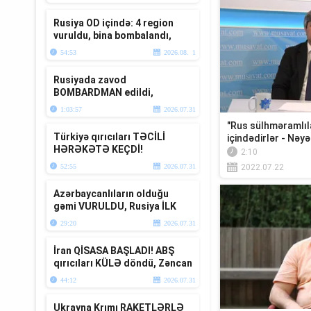
var? “Ana Xə...
Rusiya OD içində: 4 region
vuruldu, bina bombalandı,
ö*lənlər var
54:53
2026.08. 1
Rusiyada zavod
BOMBARDMAN edildi,
anbarlar YANIR-Ukrayna
1:03:57
2026.07.31
DAĞIDIR-Üzeyir Cəfərov Ca...
"Rus sülhməramlıla
Türkiyə qırıcıları TƏCİLİ
içindədirlər - Nəyə
HƏRƏKƏTƏ KEÇDİ!
2:10
Ərdoğanla Putin Baltikyanıda
52:55
2026.07.31
2022.07.22
TOQQUŞUR-TV...
Azərbaycanlıların olduğu
gəmi VURULDU, Rusiya İLK
DƏFƏ bu raketi atdı – “Ana
29:20
2026.07.31
Xəbər”
İran QİSASA BAŞLADI! ABŞ
qırıcıları KÜLƏ döndü, Zəncan
BOMBALANDI – Müharibə
44:12
2026.07.31
xəbər...
Ukrayna Krımı RAKETLƏRLƏ