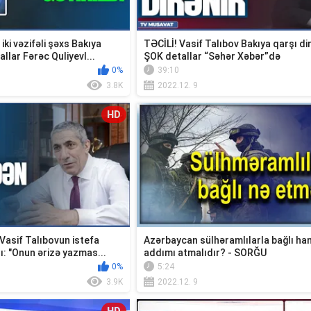
ki vəzifəli şəxs Bakıya
TƏCİLİ! Vasif Talıbov Bakıya qarşı di
allar Fərəc Quliyevl...
ŞOK detallar “Səhər Xəbər”də
0%
39:10
3.8K
2022.12. 9
HD
Vasif Talıbovun istefa
Azərbaycan sülhəramlılarla bağlı ha
: "Onun ərizə yazmas...
addımı atmalıdır? - SORĞU
0%
5:24
3.9K
2022.12. 9