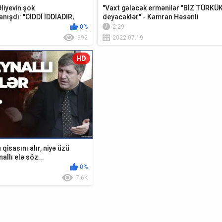
Əliyevin şok
"Vaxt gələcək ermənilər "BİZ TÜRKÜ
nışdı: "CİDDİ İDDİADIR,
deyəcəklər" - Kamran Həsənli
0%
2:29
992
2022.07.19
HD
 qisasını alır, niyə üzü
llı elə söz...
0%
7.6K