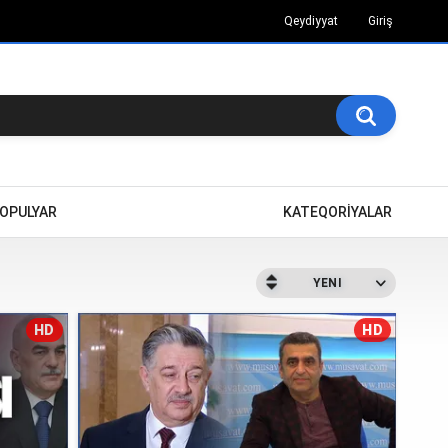
Qeydiyyat
Giriş
OPULYAR
KATEQORİYALAR
YENI
HD
HD