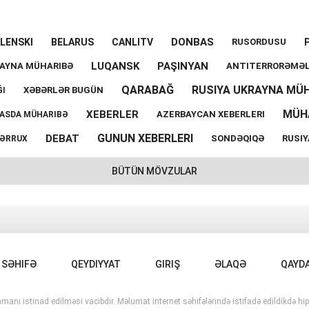
DONBAS
LENSKI
BELARUS
CANLITV
RUSORDUSU
LUQANSK
PAŞINYAN
AYNA MÜHARIBƏ
ANTITERRORƏMƏL
QARABAĞ
RUSIYA UKRAYNA MÜ
XƏBƏRLƏR BUGÜN
I
MÜH
XEBERLER
AZERBAYCAN XEBERLERI
ASDA MÜHARIBƏ
GUNUN XEBERLERI
DEBAT
SONDƏQIQƏ
RUSIY
ƏRRUX
BÜTÜN MÖVZULAR
 SƏHIFƏ
QEYDIYYAT
GIRIŞ
ƏLAQƏ
QAYD
manı istinad edilməsi vacibdir. Məlumat internet səhifələrində istifadə edildikdə hipe