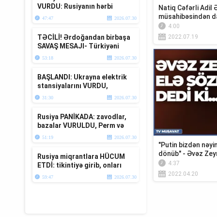
VURDU: Rusiyanın hərbi
Natiq Cəfərli Adil 
bazaları YERLƏ YEKSAN
müsahibəsindən da
47:47
2026.07.30
EDİLDİ - TV ...
ARAŞD...
4:00
TƏCİLİ! Ərdoğandan birbaşa
2022.07.19
SAVAŞ MESAJI- Türkiyəni
müharibəyə ÇƏKDİLƏR-TV
53:18
2026.07.30
Müsavat
BAŞLANDI: Ukrayna elektrik
stansiyalarını VURDU,
Zelenski və Moskvadan
31:30
2026.07.30
TƏCİLİ Krım...
Rusiya PANİKADA: zavodlar,
bazalar VURULDU, Perm və
Krım da BOMBALANDI
51:19
2026.07.30
"Putin bizdən nəyin
dönüb" - Əvəz Zeyna
Rusiya miqrantlara HÜCUM
4:37
ETDİ: tikintiyə girib, onları
TƏHQİR ETDİ -yerə yıxıb...T...
2022.04.20
59:47
2026.07.30