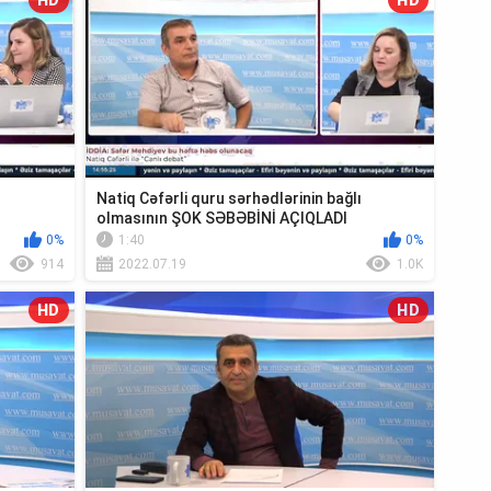
HD
HD
Natiq Cəfərli quru sərhədlərinin bağlı
olmasının ŞOK SƏBƏBİNİ AÇIQLADI
0%
1:40
0%
914
2022.07.19
1.0K
HD
HD