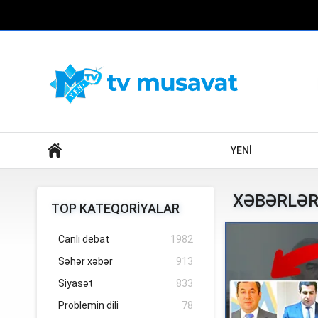
Axtar
YENİ
XƏBƏRLƏR
TOP KATEQORİYALAR
Canlı debat
1982
Səhər xəbər
913
Siyasət
833
Problemin dili
78