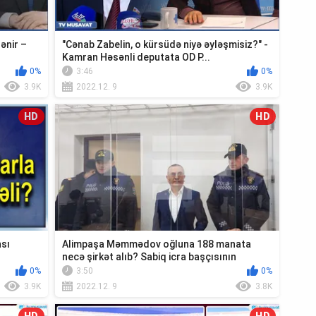
rənir –
"Cənab Zabelin, o kürsüdə niyə əyləşmisiz?" -
Kamran Həsənli deputata OD P...
0%
3:46
0%
3.9K
2022.12. 9
3.9K
HD
HD
nsı
Alimpaşa Məmmədov oğluna 188 manata
necə şirkət alıb? Sabiq icra başçısının
məhkəm...
0%
3:50
0%
3.9K
2022.12. 9
3.8K