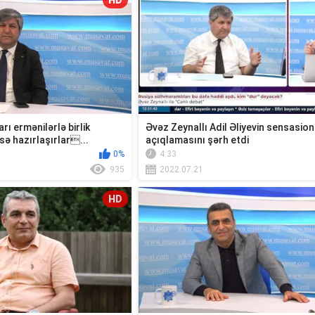
HD
rı ermənilərlə birlik
Əvəz Zeynallı Adil Əliyevin sensasion
sə hazırlaşırlar...
açıqlamasını şərh etdi
0%
4:33
935
2022.07.21
HD