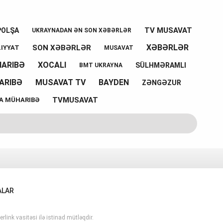
TV MUSAVAT
POLŞA
UKRAYNADAN ƏN SON XƏBƏRLƏR
XƏBƏRLƏR
SON XƏBƏRLƏR
IYYAT
MUSAVAT
HARIBƏ
XOCALI
SÜLHMƏRAMLI
BMT UKRAYNA
ARIBƏ
MUSAVAT TV
BAYDEN
ZƏNGƏZUR
TVMUSAVAT
A MÜHARIBƏ
ALAR
rlink vasitəsi ilə istinad mütləqdir.