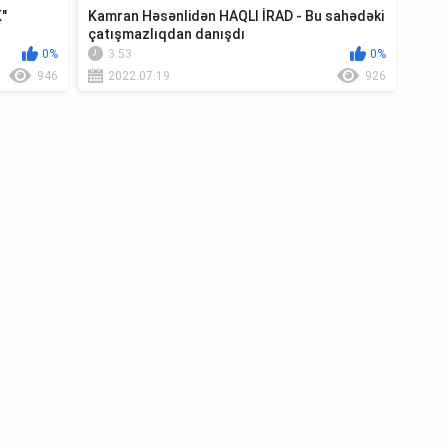
K"
Kamran Həsənlidən HAQLI İRAD - Bu sahədəki
çatışmazlıqdan danışdı
0%
3:53
0%
946
2022.07.19
926