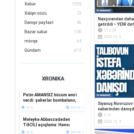
Xəbər
1533
Xalqın sözü
72
Naxçıvandan daha i
Danışır paytaxt
46
gətirildi – YENİ det
1:12:28
Bazar xəbər
136
2022.12. 9
mövqe
64
Gündəm
612
XRONIKA
Putin AMANSIZ hücum əmri
verdi: şəhərlər bombalanır,
Siyavuş Novruzov 
Trampdan açıqlama
43:22
2026.08. 1
xəbərindən danışdı
2:10
Məleykə Abbaszadədən
2022.12. 9
TƏCİLİ açıqlama: Hansı
qruplarda artım və azalma
29:43
2026.08. 1