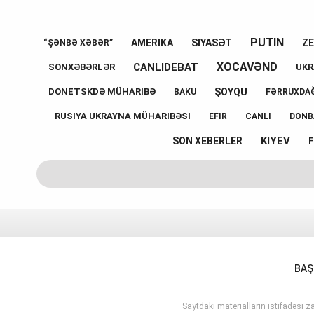
PUTIN
AMERIKA
SIYASƏT
ZE
“ŞƏNBƏ XƏBƏR”
XOCAVƏND
CANLIDEBAT
SONXƏBƏRLƏR
UKR
ŞOYQU
DONETSKDƏ MÜHARIBƏ
BAKU
FƏRRUXDAĞ
RUSIYA UKRAYNA MÜHARIBƏSI
EFIR
CANLI
DONB
KIYEV
SON XEBERLER
F
BAŞ
Saytdakı materialların istifadəsi za