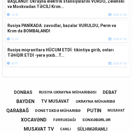
BAŞLANDI: Ukrayna elektrik stansiyalarını VURDU, Zelenski
və Moskvadan TƏCİLİ Krım...
31:30
2026.07.30
Rusiya PANİKADA: zavodlar, bazalar VURULDU, Perm və
Krım da BOMBALANDI
51:19
2026.07.30
Rusiya miqrantlara HÜCUM ETDİ: tikintiyə girib, onları
TƏHQİR ETDİ -yerə yıxıb...T...
59:47
2026.07.30
DONBAS
DEBAT
RUSIYA UKRAYNA MÜHARIBƏSI
BAYDEN
TV MUSAVAT
UKRAYNA MÜHARIBƏ
QARABAĞ
PUTIN
DONETSKDƏ MÜHARIBƏ
MUSAVAT
XOCAVƏND
SONXƏBƏRLƏR
FƏRRUXDAĞI
MUSAVAT TV
SÜLHMƏRAMLI
CANLI