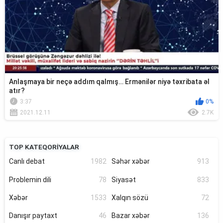
Anlaşmaya bir neçə addım qalmış… Ermənilər niyə təxribata əl
atır?
3:37
0%
2021.12.11
2.7K
TOP KATEQORİYALAR
Canlı debat
1982
Səhər xəbər
913
Problemin dili
78
Siyasət
833
Xəbər
1533
Xalqın sözü
72
Danışır paytaxt
46
Bazar xəbər
136