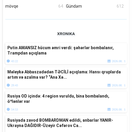
mövqe
64
Gündəm
612
XRONIKA
Putin AMANSIZ hücum əmri verdi: şəhərlər bombalanır,
Trampdan açıqlama
43:22
2026.08. 1
Məleykə Abbaszadədən TƏCİLİ açıqlama: Hansı qruplarda
artım və azalma var? “Ana Xə...
29:43
2026.08. 1
Rusiya OD içində: 4 region vuruldu, bina bombalandı,
ö*lənlər var
54:53
2026.08. 1
Rusiyada zavod BOMBARDMAN edildi, anbarlar YANIR-
Ukrayna DAĞIDIR-Üzeyir Cəfərov Ca...