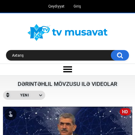
Qeydiyyat
Giriş
DƏRINTƏHLIL MÖVZUSU ILƏ VIDEOLAR
YENI
HD