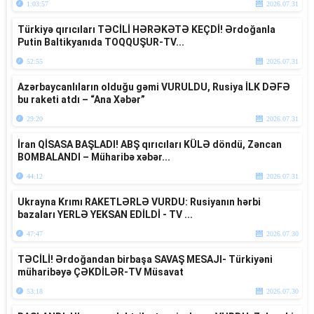
1:03:57
2026.07.31
Türkiyə qırıcıları TƏCİLİ HƏRƏKƏTƏ KEÇDİ! Ərdoğanla
Putin Baltikyanıda TOQQUŞUR-TV...
52:55
2026.07.31
Azərbaycanlıların olduğu gəmi VURULDU, Rusiya İLK DƏFƏ
bu raketi atdı – “Ana Xəbər”
29:20
2026.07.31
İran QİSASA BAŞLADI! ABŞ qırıcıları KÜLƏ döndü, Zəncan
BOMBALANDI – Müharibə xəbər...
44:12
2026.07.31
Ukrayna Krımı RAKETLƏRLƏ VURDU: Rusiyanın hərbi
bazaları YERLƏ YEKSAN EDİLDİ - TV ...
47:47
2026.07.30
TƏCİLİ! Ərdoğandan birbaşa SAVAŞ MESAJI- Türkiyəni
müharibəyə ÇƏKDİLƏR-TV Müsavat
53:18
2026.07.30