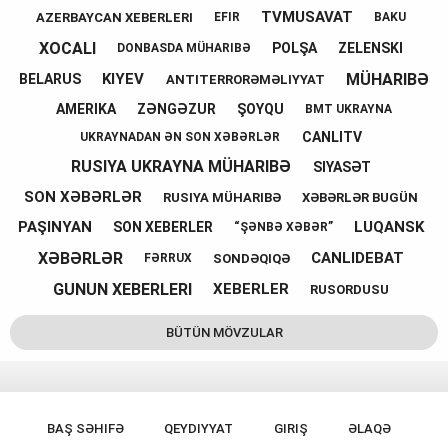
TVMUSAVAT
AZERBAYCAN XEBERLERI
EFIR
BAKU
XOCALI
POLŞA
ZELENSKI
DONBASDA MÜHARIBƏ
MÜHARIBƏ
KIYEV
BELARUS
ANTITERRORƏMƏLIYYAT
AMERIKA
ZƏNGƏZUR
ŞOYQU
BMT UKRAYNA
CANLITV
UKRAYNADAN ƏN SON XƏBƏRLƏR
RUSIYA UKRAYNA MÜHARIBƏ
SIYASƏT
SON XƏBƏRLƏR
RUSIYA MÜHARIBƏ
XƏBƏRLƏR BUGÜN
PAŞINYAN
LUQANSK
SON XEBERLER
“ŞƏNBƏ XƏBƏR”
XƏBƏRLƏR
CANLIDEBAT
SONDƏQIQƏ
FƏRRUX
GUNUN XEBERLERI
XEBERLER
RUSORDUSU
BÜTÜN MÖVZULAR
BAŞ SƏHIFƏ
QEYDIYYAT
GIRIŞ
ƏLAQƏ