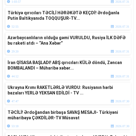
1:03:57
2026.07.31
Türkiyə qırıcıları TƏCİLİ HƏRƏKƏTƏ KEÇDİ! Ərdoğanla
Putin Baltikyanıda TOQQUŞUR-TV...
52:55
2026.07.31
Azərbaycanlıların olduğu gəmi VURULDU, Rusiya İLK DƏFƏ
bu raketi atdı – “Ana Xəbər”
29:20
2026.07.31
İran QİSASA BAŞLADI! ABŞ qırıcıları KÜLƏ döndü, Zəncan
BOMBALANDI – Müharibə xəbər...
44:12
2026.07.31
Ukrayna Krımı RAKETLƏRLƏ VURDU: Rusiyanın hərbi
bazaları YERLƏ YEKSAN EDİLDİ - TV ...
47:47
2026.07.30
TƏCİLİ! Ərdoğandan birbaşa SAVAŞ MESAJI- Türkiyəni
müharibəyə ÇƏKDİLƏR-TV Müsavat
53:18
2026.07.30