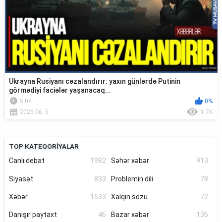
Ukrayna Rusiyanı cəzalandırır: yaxın günlərdə Putinin
görmədiyi faciələr yaşanacaq...
5:04
0%
2025.06. 5
1.7K
TOP KATEQORİYALAR
Canlı debat
1982
Səhər xəbər
913
Siyasət
833
Problemin dili
78
Xəbər
1533
Xalqın sözü
72
Danışır paytaxt
46
Bazar xəbər
136