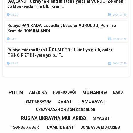
BAŞLANDI: Ukrayna elektrik stansiyalarını VURDU, Zelenski
və Moskvadan TƏCİLİ Krım...
31:30
2026.07.30
Rusiya PANİKADA: zavodlar, bazalar VURULDU, Perm və
Krım da BOMBALANDI
51:19
2026.07.30
Rusiya miqrantlara HÜCUM ETDİ: tikintiyə girib, onları
TƏHQİR ETDİ -yerə yıxıb...T...
59:47
2026.07.30
PUTIN
MÜHARIBƏ
AMERIKA
FƏRRUXDAĞI
BAKU
DEBAT
TVMUSAVAT
BMT UKRAYNA
UKRAYNADAN ƏN SON XƏBƏRLƏR
RUSIYA UKRAYNA MÜHARIBƏ
SIYASƏT
CANLIDEBAT
“ŞƏNBƏ XƏBƏR”
DONBASDA MÜHARIBƏ