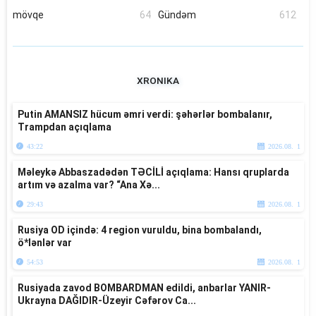
mövqe
64
Gündəm
612
XRONIKA
Putin AMANSIZ hücum əmri verdi: şəhərlər bombalanır,
Trampdan açıqlama
43:22
2026.08. 1
Məleykə Abbaszadədən TƏCİLİ açıqlama: Hansı qruplarda
artım və azalma var? “Ana Xə...
29:43
2026.08. 1
Rusiya OD içində: 4 region vuruldu, bina bombalandı,
ö*lənlər var
54:53
2026.08. 1
Rusiyada zavod BOMBARDMAN edildi, anbarlar YANIR-
Ukrayna DAĞIDIR-Üzeyir Cəfərov Ca...