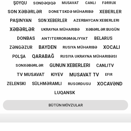
ŞOYQU
SONDƏQIQƏ
MUSAVAT
CANLI
FƏRRUX
SON XƏBƏRLƏR
XEBERLER
DONETSKDƏ MÜHARIBƏ
PAŞINYAN
SON XEBERLER
AZERBAYCAN XEBERLERI
XƏBƏRLƏR
UKRAYNA MÜHARIBƏ
XƏBƏRLƏR BUGÜN
DONBAS
BELARUS
ANTITERRORƏMƏLIYYAT
BAYDEN
XOCALI
ZƏNGƏZUR
RUSIYA MÜHARIBƏ
QARABAĞ
POLŞA
RUSIYA UKRAYNA MÜHARIBƏSI
GUNUN XEBERLERI
CANLITV
SONXƏBƏRLƏR
MUSAVAT TV
TV MUSAVAT
KIYEV
EFIR
XOCAVƏND
ZELENSKI
SÜLHMƏRAMLI
RUSORDUSU
LUQANSK
BÜTÜN MÖVZULAR