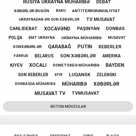
RUSIYA UKRAYNA MÜHARIBƏ
DEBAT
XƏBƏRLƏR BUGÜN
ANTITERRORƏMƏLIYYAT
BAKU
TV MUSAVAT
UKRAYNADAN ƏN SON XƏBƏRLƏR
XOCAVƏND
CANLIDEBAT
PAŞINYAN
DONBAS
POLŞA
UKRAYNA MÜHARIBƏ
BMT UKRAYNA
MUSAVAT
QARABAĞ
PUTIN
XEBERLER
SONXƏBƏRLƏR
SON XƏBƏRLƏR
BELARUS
AMERIKA
FƏRRUX
XOCALI
BAYDEN
KIYEV
DONETSKDƏ MÜHARIBƏ
LUQANSK
SON XEBERLER
ZELENSKI
EFIR
MÜHARIBƏ
XƏBƏRLƏR
DONBASDA MÜHARIBƏ
MUSAVAT TV
TVMUSAVAT
BÜTÜN MÖVZULAR
BAŞ SƏHIFƏ
QEYDIYYAT
GIRIŞ
ƏLAQƏ