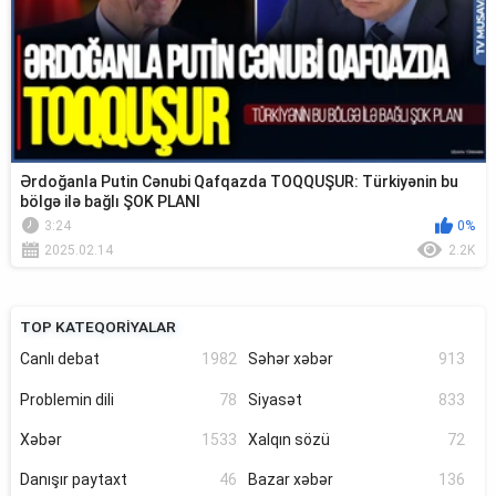
Ərdoğanla Putin Cənubi Qafqazda TOQQUŞUR: Türkiyənin bu
bölgə ilə bağlı ŞOK PLANI
3:24
0%
2025.02.14
2.2K
TOP KATEQORİYALAR
Canlı debat
1982
Səhər xəbər
913
Problemin dili
78
Siyasət
833
Xəbər
1533
Xalqın sözü
72
Danışır paytaxt
46
Bazar xəbər
136