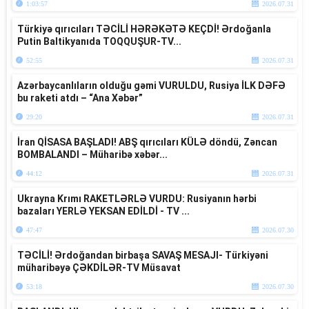
1:03:57
2026.07.31
Türkiyə qırıcıları TƏCİLİ HƏRƏKƏTƏ KEÇDİ! Ərdoğanla
Putin Baltikyanıda TOQQUŞUR-TV...
52:55
2026.07.31
Azərbaycanlıların olduğu gəmi VURULDU, Rusiya İLK DƏFƏ
bu raketi atdı – “Ana Xəbər”
29:20
2026.07.31
İran QİSASA BAŞLADI! ABŞ qırıcıları KÜLƏ döndü, Zəncan
BOMBALANDI – Müharibə xəbər...
44:12
2026.07.31
Ukrayna Krımı RAKETLƏRLƏ VURDU: Rusiyanın hərbi
bazaları YERLƏ YEKSAN EDİLDİ - TV ...
47:47
2026.07.30
TƏCİLİ! Ərdoğandan birbaşa SAVAŞ MESAJI- Türkiyəni
müharibəyə ÇƏKDİLƏR-TV Müsavat
53:18
2026.07.30