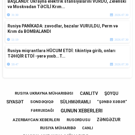
BAŞLANDI: Ukrayna elektrik stansiyalarını VURDU, Zelenski
və Moskvadan TƏCİLİ Krım...
31:30
2026.07.30
Rusiya PANİKADA: zavodlar, bazalar VURULDU, Perm və
Krım da BOMBALANDI
51:19
2026.07.30
Rusiya miqrantlara HÜCUM ETDİ: tikintiyə girib, onları
TƏHQİR ETDİ -yerə yıxıb...T...
59:47
2026.07.30
CANLITV
ŞOYQU
RUSIYA UKRAYNA MÜHARIBƏSI
SIYASƏT
SÜLHMƏRAMLI
SONDƏQIQƏ
“ŞƏNBƏ XƏBƏR”
GUNUN XEBERLERI
FƏRRUXDAĞI
ZƏNGƏZUR
AZERBAYCAN XEBERLERI
RUSORDUSU
RUSIYA MÜHARIBƏ
CANLI