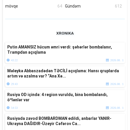
mövqe
64
Gündəm
612
XRONIKA
Putin AMANSIZ hücum əmri verdi: şəhərlər bombalanır,
Trampdan açıqlama
43:22
2026.08. 1
Məleykə Abbaszadədən TƏCİLİ açıqlama: Hansı qruplarda
artım və azalma var? “Ana Xə...
29:43
2026.08. 1
Rusiya OD içində: 4 region vuruldu, bina bombalandı,
ö*lənlər var
54:53
2026.08. 1
Rusiyada zavod BOMBARDMAN edildi, anbarlar YANIR-
Ukrayna DAĞIDIR-Üzeyir Cəfərov Ca...