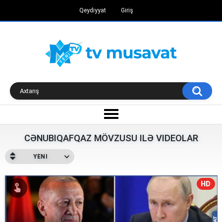
Qeydiyyat
Giriş
CƏNUBIQAFQAZ MÖVZUSU ILƏ VIDEOLAR
YENI
HD