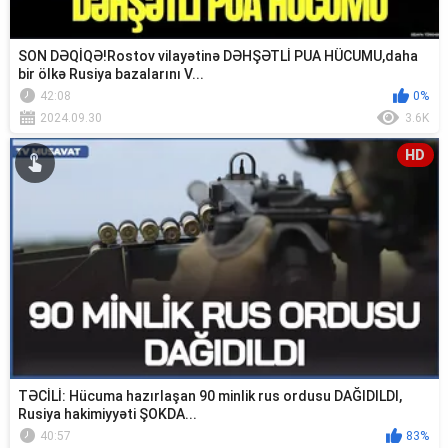
SON DƏQİQƏ!Rostov vilayətinə DƏHŞƏTLİ PUA HÜCUMU,daha
bir ölkə Rusiya bazalarını V...
42:08
0%
2024.09.30
3.6K
HD
TƏCİLİ: Hücuma hazırlaşan 90 minlik rus ordusu DAĞIDILDI,
Rusiya hakimiyyəti ŞOKDA...
40:57
83%