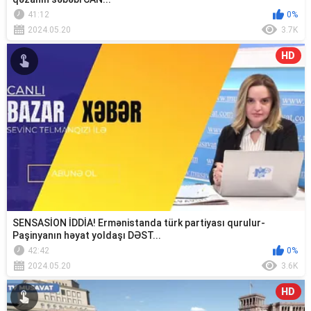
41:12
0%
2024.05.20
3.7K
HD
SENSASİON İDDİA! Ermənistanda türk partiyası qurulur-
Paşinyanın həyat yoldaşı DƏST...
42:42
0%
2024.05.20
3.6K
HD