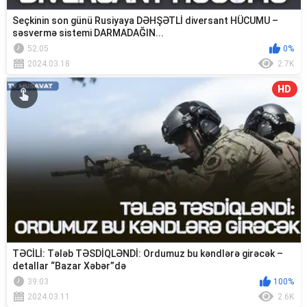
Seçkinin son günü Rusiyaya DƏHŞƏTLİ diversant HÜCUMU –
səsvermə sistemi DARMADAĞIN...
52:05
0%
2024.03.18
2.7K
HD
TƏCİLİ: Tələb TƏSDİQLƏNDİ: Ordumuz bu kəndlərə girəcək –
detallar “Bazar Xəbər”də
39:03
100%
2024.03.11
2.6K