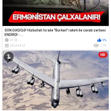
SON DƏQİQƏ! Hizbullah İsrailə "Burkan" raketi ilə cavab zərbəsi
ENDİRDİ - ...
41:58
0%
2024.04.22
2.7K
HD