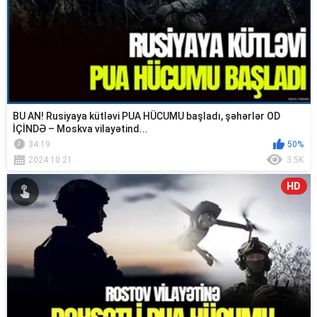
BU AN! Rusiyaya kütləvi PUA HÜCUMU başladı, şəhərlər OD
İÇİNDƏ – Moskva vilayətind...
34:19
50%
2024.10.21
3.5K
HD