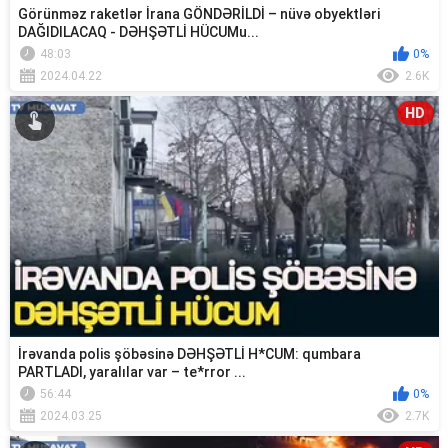
Görünməz raketlər İrana GÖNDƏRİLDİ – nüvə obyektləri
DAĞIDILACAQ - DƏHŞƏTLİ HÜCUMu...
48:03
0%
2024.04.22
2.6K
HD
İrəvanda polis şöbəsinə DƏHŞƏTLİ H*CUM: qumbara
PARTLADI, yaralılar var – te*rror ...
56:44
0%
2024.03.25
2.7K