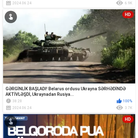
2024.06.24
6.9K
HD
GƏRGİNLİK BAŞLADI! Belarus ordusu Ukrayna SƏRHƏDİNDƏ
AKTİVLƏŞDİ, Ukraynadan Rusiya...
38:28
100%
2024.06.24
3.7K
HD