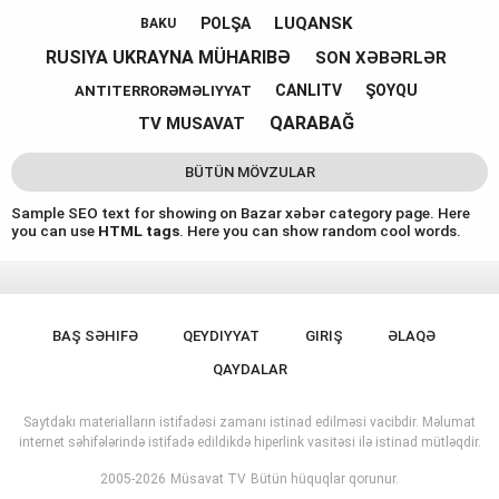
LUQANSK
POLŞA
BAKU
RUSIYA UKRAYNA MÜHARIBƏ
SON XƏBƏRLƏR
CANLITV
ŞOYQU
ANTITERRORƏMƏLIYYAT
QARABAĞ
TV MUSAVAT
BÜTÜN MÖVZULAR
Sample SEO text for showing on Bazar xəbər category page. Here
you can use
HTML tags
. Here you can show random cool words.
BAŞ SƏHIFƏ
QEYDIYYAT
GIRIŞ
ƏLAQƏ
QAYDALAR
Saytdakı materialların istifadəsi zamanı istinad edilməsi vacibdir. Məlumat
internet səhifələrində istifadə edildikdə hiperlink vasitəsi ilə istinad mütləqdir.
2005-2026
Müsavat TV
Bütün hüquqlar qorunur.