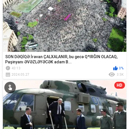
SON DƏQİQƏ:İrəvan ÇALXALANIR, bu gecə Q*IRĞIN OLACAQ,
Paşinyanı ƏVƏZLƏYƏCƏK adam B...
43:13
0%
2024.05.27
3.5K
HD