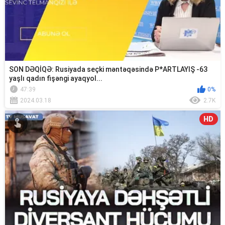
SON DƏQİQƏ: Rusiyada seçki məntəqəsində P*ARTLAYIŞ -63
yaşlı qadın fişəngi ayaqyol...
47:39
0%
2024.03.18
2.7K
HD