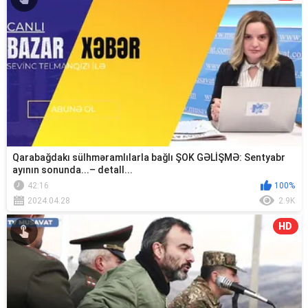
Qarabağdakı sülhməramlılarla bağlı ŞOK GƏLİŞMƏ: Sentyabr
ayının sonunda...– detall...
42:16
100%
2024.04.28
2.9K
HD