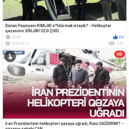
Dünən Paşinyanı KİMLƏR ö*ldürmək istəyib? - Helikopter
qəzasının SİRLƏRİ ÜZƏ ÇIXD...
45:44
0%
2024.05.27
3.5K
HD
İran Prezidentinin helikopteri qəzaya uğradı, Rəisi SAĞDIRMI? –
qəzanın səbəbi CAN...