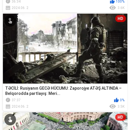
36:34
100%
2024.06. 2
3.6K
HD
TƏCİLİ: Rusiyanın GECƏ HÜCUMU: Zaporojye ATƏŞ ALTINDA –
Belqorodda partlayış: Meri...
37:37
0%
2024.06. 2
3.5K
HD