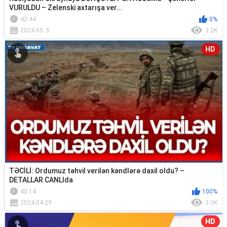
VURULDU – Zelenski axtarışa ver...
42:44
0%
2024.05. 5
3.2K
HD
TƏCİLİ: Ordumuz təhvil verilən kəndlərə daxil oldu? –
DETALLAR CANLIda
40:14
100%
2024.04.29
3.0K
HD