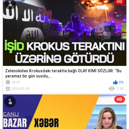
HD
Zelenskidən Krokusdakı teraktla bağlı OLAY KİMİ SÖZLƏR: “Bu
yaramaz bir gün susdu,...
30:01
0%
2024.03.24
2.9K
HD