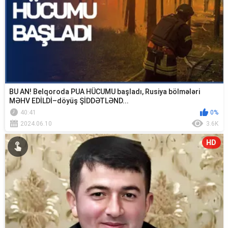
BU AN! Belqoroda PUA HÜCUMU başladı, Rusiya bölmələri
MƏHV EDİLDİ–döyüş ŞİDDƏTLƏND...
40:41
0%
2024.06.10
3.6K
HD