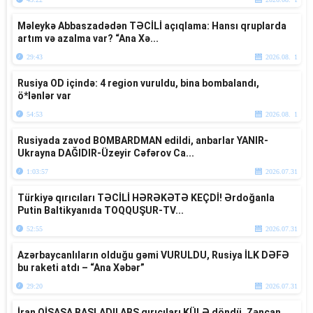
Məleykə Abbaszadədən TƏCİLİ açıqlama: Hansı qruplarda
artım və azalma var? “Ana Xə...
29:43
2026.08. 1
Rusiya OD içində: 4 region vuruldu, bina bombalandı,
ö*lənlər var
54:53
2026.08. 1
Rusiyada zavod BOMBARDMAN edildi, anbarlar YANIR-
Ukrayna DAĞIDIR-Üzeyir Cəfərov Ca...
1:03:57
2026.07.31
Türkiyə qırıcıları TƏCİLİ HƏRƏKƏTƏ KEÇDİ! Ərdoğanla
Putin Baltikyanıda TOQQUŞUR-TV...
52:55
2026.07.31
Azərbaycanlıların olduğu gəmi VURULDU, Rusiya İLK DƏFƏ
bu raketi atdı – “Ana Xəbər”
29:20
2026.07.31
İran QİSASA BAŞLADI! ABŞ qırıcıları KÜLƏ döndü, Zəncan