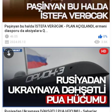
Paşinyan bu halda İSTEFA VERƏCƏK - PLAN AÇIQLANDI, erməni
diasporu da aksiyalara Q...
46:05
0%
2024.05.13
3.6K
HD
Rusiyadan Ukraynaya DƏHŞƏTLİ PUA HÜCUMU - Şəhərlər