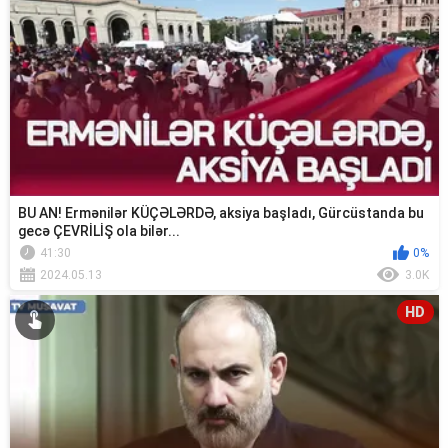
BU AN! Ermənilər KÜÇƏLƏRDƏ, aksiya başladı, Gürcüstanda bu
gecə ÇEVRİLİŞ ola bilər...
41:30
0%
2024.05.13
3.0K
HD