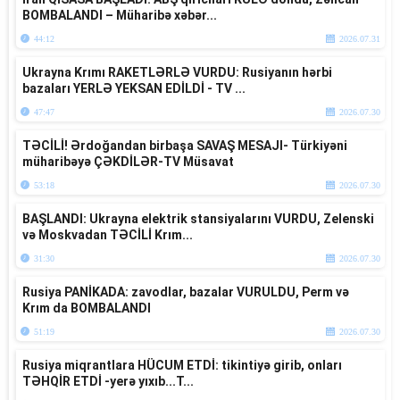
BOMBALANDI – Müharibə xəbər...
44:12
2026.07.31
Ukrayna Krımı RAKETLƏRLƏ VURDU: Rusiyanın hərbi
bazaları YERLƏ YEKSAN EDİLDİ - TV ...
47:47
2026.07.30
TƏCİLİ! Ərdoğandan birbaşa SAVAŞ MESAJI- Türkiyəni
müharibəyə ÇƏKDİLƏR-TV Müsavat
53:18
2026.07.30
BAŞLANDI: Ukrayna elektrik stansiyalarını VURDU, Zelenski
və Moskvadan TƏCİLİ Krım...
31:30
2026.07.30
Rusiya PANİKADA: zavodlar, bazalar VURULDU, Perm və
Krım da BOMBALANDI
51:19
2026.07.30
Rusiya miqrantlara HÜCUM ETDİ: tikintiyə girib, onları
TƏHQİR ETDİ -yerə yıxıb...T...