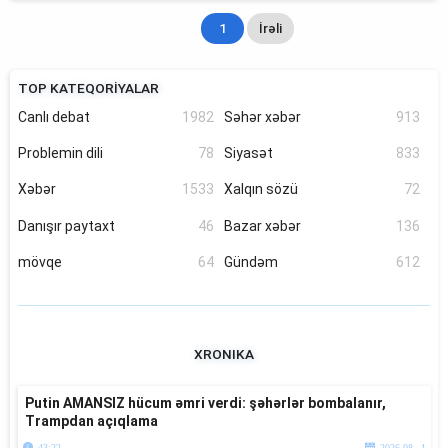
1
İrəli
TOP KATEQORİYALAR
Canlı debat
1982
Səhər xəbər
913
Problemin dili
78
Siyasət
833
Xəbər
1533
Xalqın sözü
72
Danışır paytaxt
46
Bazar xəbər
136
mövqe
64
Gündəm
612
XRONIKA
Putin AMANSIZ hücum əmri verdi: şəhərlər bombalanır,
Trampdan açıqlama
43:22
2026.08. 1