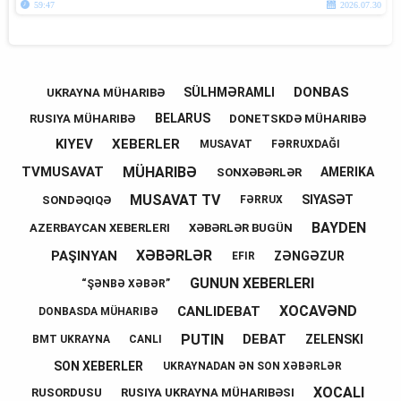
59:47
2026.07.30
DONBAS
SÜLHMƏRAMLI
UKRAYNA MÜHARIBƏ
BELARUS
RUSIYA MÜHARIBƏ
DONETSKDƏ MÜHARIBƏ
KIYEV
XEBERLER
MUSAVAT
FƏRRUXDAĞI
MÜHARIBƏ
TVMUSAVAT
AMERIKA
SONXƏBƏRLƏR
MUSAVAT TV
SIYASƏT
SONDƏQIQƏ
FƏRRUX
BAYDEN
AZERBAYCAN XEBERLERI
XƏBƏRLƏR BUGÜN
XƏBƏRLƏR
PAŞINYAN
ZƏNGƏZUR
EFIR
GUNUN XEBERLERI
“ŞƏNBƏ XƏBƏR”
XOCAVƏND
CANLIDEBAT
DONBASDA MÜHARIBƏ
PUTIN
DEBAT
ZELENSKI
BMT UKRAYNA
CANLI
SON XEBERLER
UKRAYNADAN ƏN SON XƏBƏRLƏR
XOCALI
RUSORDUSU
RUSIYA UKRAYNA MÜHARIBƏSI