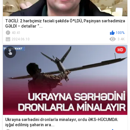
TƏCİLİ: 2 hərbçimiz faciəli şəkildə Ö*LDÜ, Paşinyan sərhədimizə
GƏLDİ – detallar “...
40:41
100%
2024.06.10
3.4K
HD
Ukrayna sərhədini dronlarla minalayır, ordu ƏKS-HÜCUMDA:
işğal edilmiş şəhərin əra...