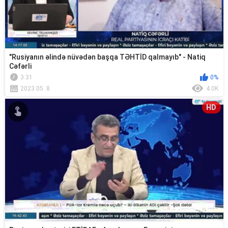
"Rusiyanın əlində nüvədən başqa TƏHTİD qalmayıb" - Natiq
Cəfərli
3:31
0%
2023.05. 8
4.0K
HD