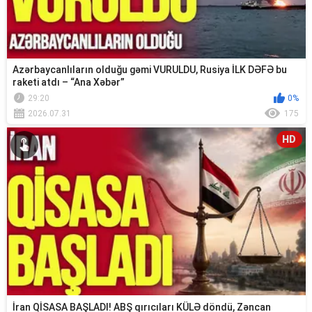
Azərbaycanlıların olduğu gəmi VURULDU, Rusiya İLK DƏFƏ bu
raketi atdı – “Ana Xəbər”
29:20
0%
2026.07.31
175
HD
İran QİSASA BAŞLADI! ABŞ qırıcıları KÜLƏ döndü, Zəncan