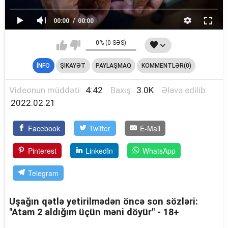
00:00
00:00
0% (0 SƏS)
İNFO
ŞIKAYƏT
PAYLAŞMAQ
KOMMENTLƏR(0)
Videonun müddəti:
4:42
Baxış:
3.0K
Əlavə edilib:
2022.02.21
Facebook
Twitter
E-Mail
Pinterest
LinkedIn
WhatsApp
Telegram
Uşağın qətlə yetirilmədən öncə son sözləri:
"Atam 2 aldığım üçün məni döyür" - 18+