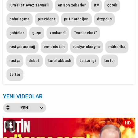
jurnalist əvəz zeynallı
en son xeberler
itv
çörək
bahalaşma
prezident
putinərdoğan
dtxpolis
şəhidlər
şuşa
xankəndi
“canlıdebat”
rusiyaqarabağ
ermənistan
rusiya-ukrayna
müharibə
rusiya
debat
tural abbaslı
tərtər işi
terter
tərtər
YENI VIDEOLAR
YENI
HD