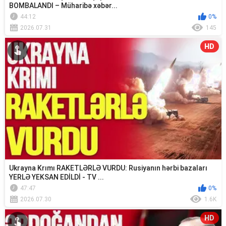
BOMBALANDI – Müharibə xəbər...
44:12
0%
2026.07.31
145
HD
Ukrayna Krımı RAKETLƏRLƏ VURDU: Rusiyanın hərbi bazaları
YERLƏ YEKSAN EDİLDİ - TV ...
47:47
0%
2026.07.30
1.6K
HD