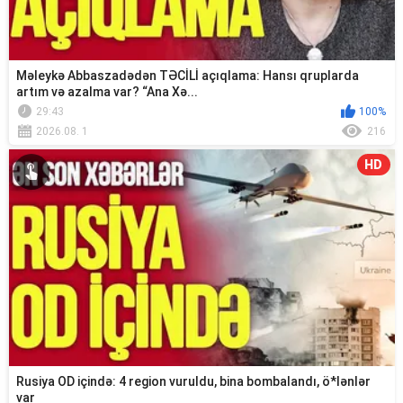
Məleykə Abbaszadədən TƏCİLİ açıqlama: Hansı qruplarda
artım və azalma var? “Ana Xə...
29:43
100%
2026.08. 1
216
HD
Rusiya OD içində: 4 region vuruldu, bina bombalandı, ö*lənlər
var