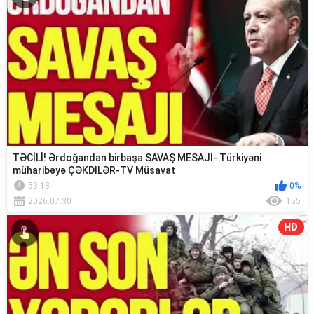
TƏCİLİ! Ərdoğandan birbaşa SAVAŞ MESAJI- Türkiyəni
müharibəyə ÇƏKDİLƏR-TV Müsavat
53:18
0%
2026.07.30
155
HD