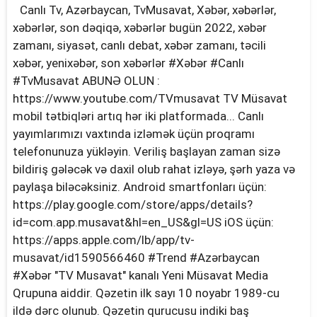
Canlı Tv, Azərbaycan, TvMusavat, Xəbər, xəbərlər,
xəbərlər, son dəqiqə, xəbərlər bugün 2022, xəbər
zamanı, siyasət, canlı debat, xəbər zamanı, təcili
xəbər, yenixəbər, son xəbərlər #Xəbər #Canlı
#TvMusavat ABUNƏ OLUN :
https://www.youtube.com/TVmusavat TV Müsavat
mobil tətbiqləri artıq hər iki platformada... Canlı
yayımlarımızı vaxtında izləmək üçün proqramı
telefonunuza yükləyin. Veriliş başlayan zaman sizə
bildiriş gələcək və daxil olub rahat izləyə, şərh yaza və
paylaşa biləcəksiniz. Android smartfonları üçün:
https://play.google.com/store/apps/details?
id=com.app.musavat&hl=en_US&gl=US iOS üçün:
https://apps.apple.com/lb/app/tv-
musavat/id1590566460 #Trend #Azərbaycan
#Xəbər "TV Musavat" kanalı Yeni Müsavat Media
Qrupuna aiddir. Qəzetin ilk sayı 10 noyabr 1989-cu
ildə dərc olunub. Qəzetin qurucusu indiki baş