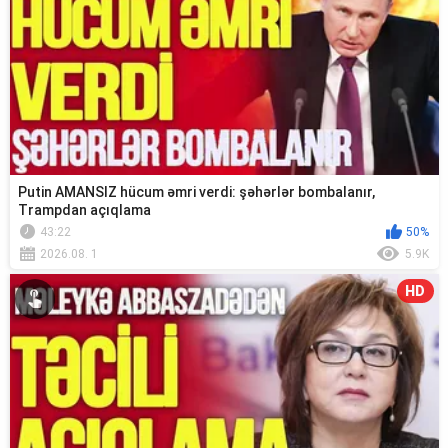
Putin AMANSIZ hücum əmri verdi: şəhərlər bombalanır,
Trampdan açıqlama
43:22
50%
2026.08. 1
5.9K
HD