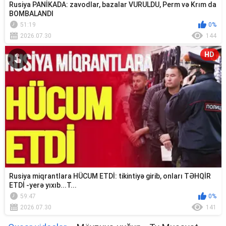
Rusiya PANİKADA: zavodlar, bazalar VURULDU, Perm və Krım da
BOMBALANDI
51:19
0%
2026.07.30
144
HD
Rusiya miqrantlara HÜCUM ETDİ: tikintiyə girib, onları TƏHQİR
ETDİ -yerə yıxıb...T...
59:47
0%
2026.07.30
141