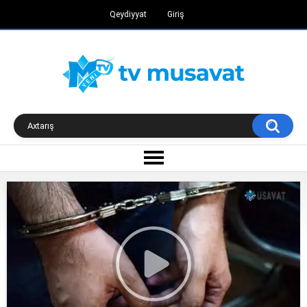
Qeydiyyat
Giriş