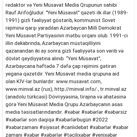
redaktor və Yeni Müsavat Media Qrupunun sahibi
Rauf Arifoğludur. "Yeni Müsavat" qəzeti ilk illər (1989-
1991) gizli fəaliyyət göstərib, kommunist Sovet
rejiminə qarşı yaradılan Azərbaycan Milli Demokrat
Yeni Müsavat Partiyasının mətbu orqanı olub. 1991-ci
illin dekabrında, Azərbaycan müstəqilliyini
qazanandan iki ay sonra gizli fəaliyyətə son verib və
dövlət qeydiyyatına alınıb. “Yeni Müsavat”,
Azərbaycana həftədə 7 dəfə çap rejimini gətirən
yeganə qəzetdir. Yeni Müsavat media qrupuna aid
olan KİV-lər bunlardır: www.musavat.com,
www.minval.az (rus), http://minval.info/ , tr.minval.az
(anadolu türkcəsi) Dövriyyəsinə, tirajına və əhatəsinə
görə Yeni Müsavat Media Qrupu Azərbaycanın əsas
media təsisatlarındandır. #xəbər #xəbərlər #xəbərsiz
#xəbərlər son dəqiqə #xəbərlərbugün #2022
#xəbərzamanı #siyasət #canlıdebat #xəbərlər #xəbər
zamanı #xəbər #xəbərlər #təcilixəbər #yenixəbər