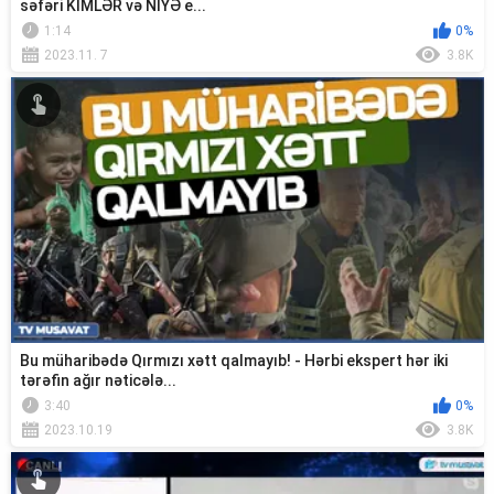
səfəri KİMLƏR və NİYƏ e...
1:14
0%
2023.11. 7
3.8K
Bu müharibədə Qırmızı xətt qalmayıb! - Hərbi ekspert hər iki
tərəfin ağır nəticələ...
3:40
0%
2023.10.19
3.8K