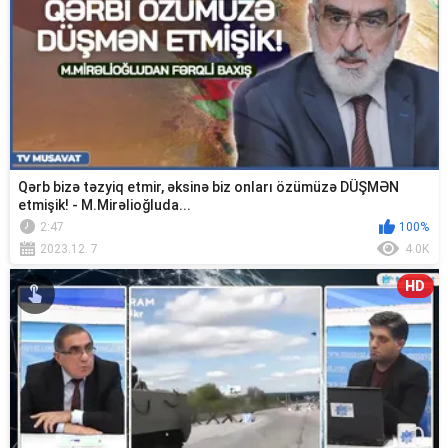
Qərb bizə təzyiq etmir, əksinə biz onları özümüzə DÜŞMƏN
etmişik! - M.Mirəlioğluda...
2:47
100%
2023.12. 7
4.0K
HD