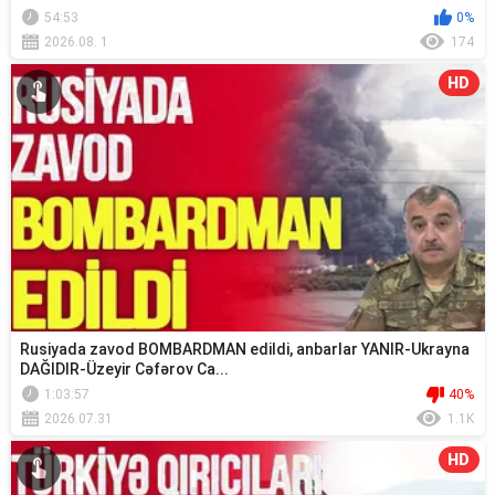
54:53
0%
2026.08. 1
174
HD
Rusiyada zavod BOMBARDMAN edildi, anbarlar YANIR-Ukrayna
DAĞIDIR-Üzeyir Cəfərov Ca...
1:03:57
40%
2026.07.31
1.1K
HD