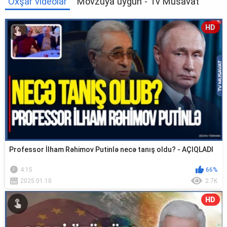
Oxşar videolar
Mövzuya uyğun - Tv Musavat
HD
Professor İlham Rəhimov Putinlə necə tanış oldu? - AÇIQLADI
4:15
66%
2025.01.10
2.7K
HD