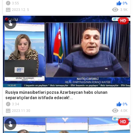
3:55
0%
2023.12. 5
3.9K
HD
Rusiya münasibətləri pozsa Azərbaycan həbs olunan
separatçılardan istifadə edəcək!...
3:34
0%
2023.11.30
4.0K
HD