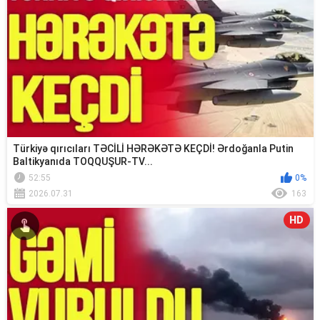
Türkiyə qırıcıları TƏCİLİ HƏRƏKƏTƏ KEÇDİ! Ərdoğanla Putin
Baltikyanıda TOQQUŞUR-TV...
52:55
0%
2026.07.31
163
HD