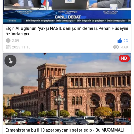
Elçin Alıoğlunun "yaxşı NAĞIL danışdın" deməsi, Pənah Hüseyini
özündən çıx...
2:59
0%
2023.11.15
4.6K
HD
Ermənistana bu il 13 azərbaycanlı səfər edib - Bu MÜƏMMALI