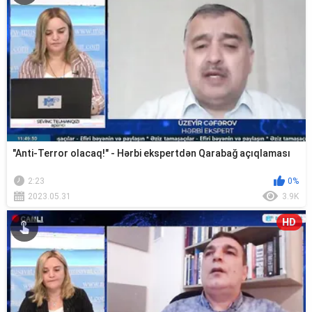
"Anti-Terror olacaq!" - Hərbi ekspertdən Qarabağ açıqlaması
2:23
0%
2023.05.31
3.9K
HD