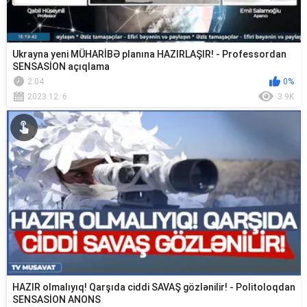
Ukrayna yeni MÜHARİBƏ planına HAZIRLAŞIR! - Professordan
SENSASİON açıqlama
2:04
0%
2023.12. 6
3.9K
HAZIR olmalıyıq! Qarşıda ciddi SAVAŞ gözlənilir! - Politoloqdan
SENSASİON ANONS