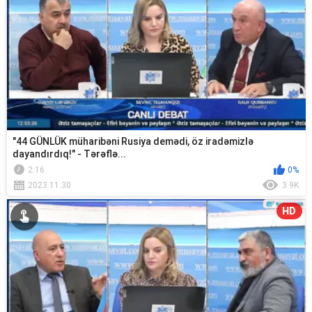
"44 GÜNLÜK müharibəni Rusiya demədi, öz iradəmizlə
dayandırdıq!" - Tərəflə...
2:16
0%
2023.11.30
3.9K
HD