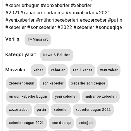
#xəbərlərbugün #sonxəbərlər #xəbərlər
#2021#xəbərlərsondəqiqə #sonxəbərlər #2021
#yenixəbərlər #müharibəxəbərləri #xəzərxəbər #putin
#xeberler #sonxeberler #2022 #xeberler #sondəqiqə
Veriliş:
Tv Musavat
Kateqoriyalar:
News & Politics
Mövzular:
xəbər
xəbərlər
təcili xəbər
yeni xəbər
xəbərlər bugün
son xəbərlər
xəbərlər son dəqiqə
ən son xəbərlər bugün
yeni xəbərlər
müharibə xəbərləri
xəzər xəbər
putin
xeberler
xeberler bugun 2022
xeberler bugun 2021
son dəqiqə
erdoğan