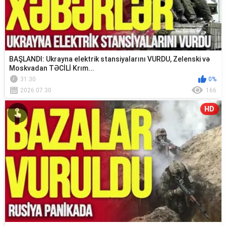
BAŞLANDI: Ukrayna elektrik stansiyalarını VURDU, Zelenski və
Moskvadan TƏCİLİ Krım...
31:30
0%
2026.07.30
166
HD