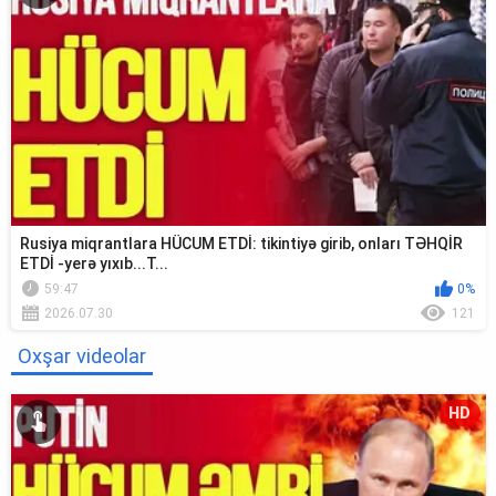
Rusiya miqrantlara HÜCUM ETDİ: tikintiyə girib, onları TƏHQİR
ETDİ -yerə yıxıb...T...
59:47
0%
2026.07.30
121
Oxşar videolar
HD