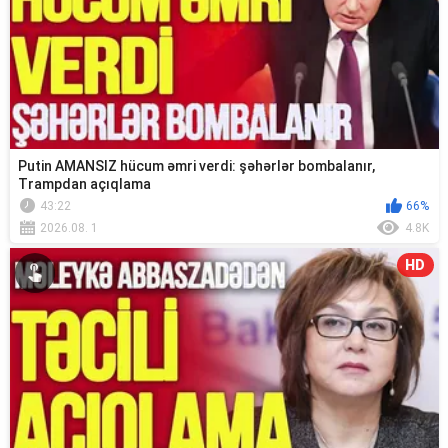
Putin AMANSIZ hücum əmri verdi: şəhərlər bombalanır,
Trampdan açıqlama
43:22
66%
2026.08. 1
4.8K
HD