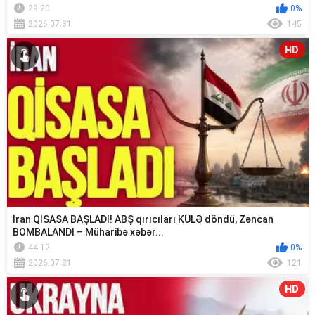
29:20
0%
2026.07.31
145
HD
İran QİSASA BAŞLADI! ABŞ qırıcıları KÜLƏ döndü, Zəncan
BOMBALANDI – Müharibə xəbər...
44:12
0%
2026.07.31
121
HD