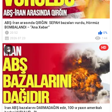
ABŞ-İran arasında QIRĞIN: SEPAH bazaları vurdu, Hörmüz
BOMBALANDI – “Ana Xəbər”
20:52
0%
2026.07.23
144
HD
İran ABŞ bazalarını DARMADAĞIN edir, 100-ə yaxın amerikalı