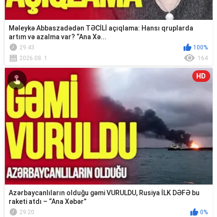
Məleykə Abbaszadədən TƏCİLİ açıqlama: Hansı qruplarda
artım və azalma var? “Ana Xə...
29:43
100%
2026.08. 1
164
HD
Azərbaycanlıların olduğu gəmi VURULDU, Rusiya İLK DƏFƏ bu
raketi atdı – “Ana Xəbər”
29:20
0%