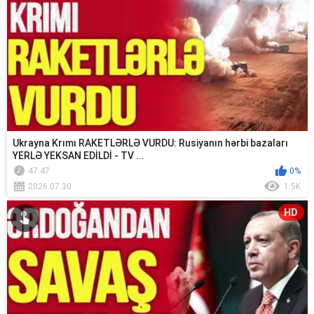
Ukrayna Krımı RAKETLƏRLƏ VURDU: Rusiyanın hərbi bazaları
YERLƏ YEKSAN EDİLDİ - TV ...
47:47
0%
2026.07.30
1.5K
HD