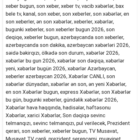
xeber bugun, son xeber, xeber tv, vacib xəbərlər, bax
bele tv, kanal, son xeber, son xeberler, son xəbərlər, en
son xeberler, ən son xəbərlər, xeberler, xəbərlər,
bugunki xeberler, son xeberler bugun 2026, son
deqiqe, xeberler bugun, azerbaycanda son xeberler,
azerbaycanda son dakika, azerbaycan xəbərləri 2026,
səidə bəkirqızı, ölkədə son durum, xəbərlər 2026,
xəbərlər bu gun 2026, xəbərlər son dəqiqə, xəbərlər
yeni, xəbərlər bugün 2026, xəbərlər Azərbaycan,
xeberler azerbaycan 2026, Xəbərlər CANLI, son
xəbərlər dünyadan, xəbərlər ən son, ən yeni Xəbərlər,
en son Xəbərlər bugun, express Xəbərlər, son Xəbərlər
bu gün, bugunki xeberler, gündəlik xəbərlər 2026,
Xəbərlər hava haqqında, hadisələr, həftəsonu
Xəbərlər, xarici Xəbərlər, Son dəqiqə sevinc
telmanqızı, sevinc telmanqızı, pul verilecek, Prezident
qerari, son xeberler, xeberler bugun, TV Musavat,
Musavat TV canli, prezident serencami, muavinet,