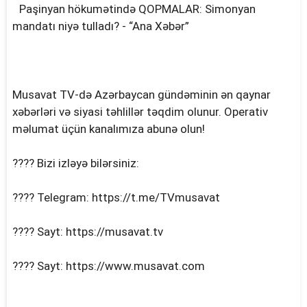
Paşinyan hökumətində QOPMALAR: Simonyan
mandatı niyə tulladı? - “Ana Xəbər”
Musavat TV-də Azərbaycan gündəminin ən qaynar
xəbərləri və siyasi təhlillər təqdim olunur. Operativ
məlumat üçün kanalımıza abunə olun!
???? Bizi izləyə bilərsiniz:
???? Telegram: https://t.me/TVmusavat
???? Sayt: https://musavat.tv
???? Sayt: https://www.musavat.com