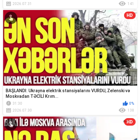
2026.07.31
141
HD
BAŞLANDI: Ukrayna elektrik stansiyalarını VURDU, Zelenski və
Moskvadan TƏCİLİ Krım...
31:30
0%
2026.07.30
138
HD