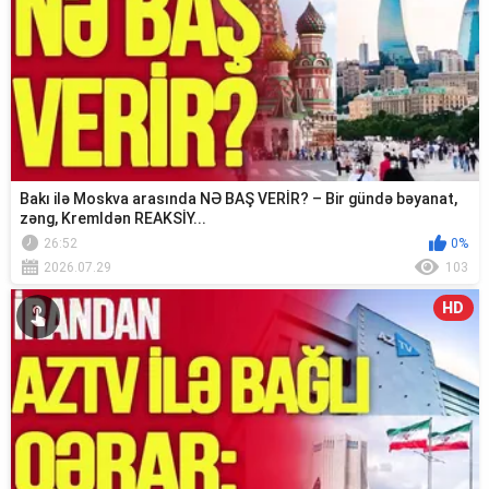
Bakı ilə Moskva arasında NƏ BAŞ VERİR? – Bir gündə bəyanat,
zəng, Kremldən REAKSİY...
26:52
0%
2026.07.29
103
HD