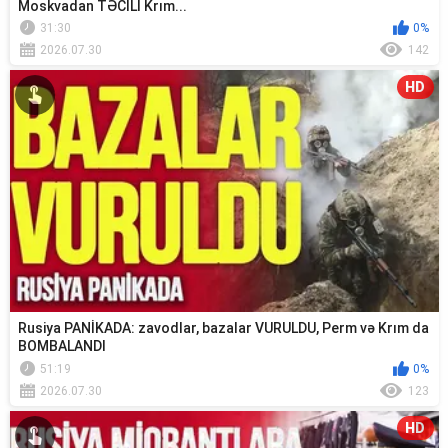
Moskvadan TƏCİLİ Krım...
31:30
0%
2026.07.30
142
HD
Rusiya PANİKADA: zavodlar, bazalar VURULDU, Perm və Krım da
BOMBALANDI
51:19
0%
2026.07.30
123
HD