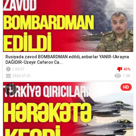
Rusiyada zavod BOMBARDMAN edildi, anbarlar YANIR-Ukrayna
DAĞIDIR-Üzeyir Cəfərov Ca...
1:03:57
40%
2026.07.31
1.0K
HD