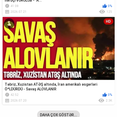
hərbçi VURULUB - "A...
41:08
0%
2026.07.21
125
HD
Təbriz, Xuzistan ATƏŞ altında, İran amerikalı əsgərləri
Ö*LDÜRDÜ - Savaş ALOVLANIR
42:52
0%
2026.07.20
2.3K
DAHA ÇOX GÖSTƏR...