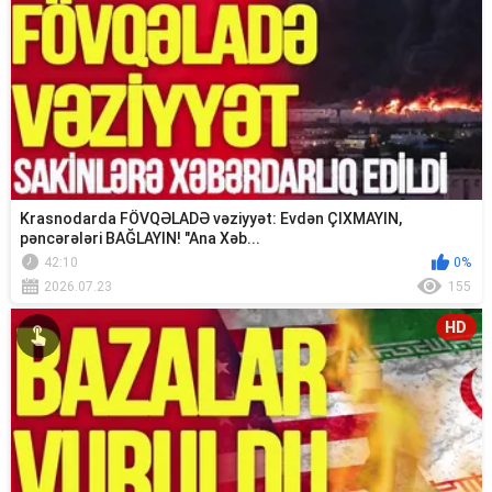
Krasnodarda FÖVQƏLADƏ vəziyyət: Evdən ÇIXMAYIN,
pəncərələri BAĞLAYIN! "Ana Xəb...
42:10
0%
2026.07.23
155
HD