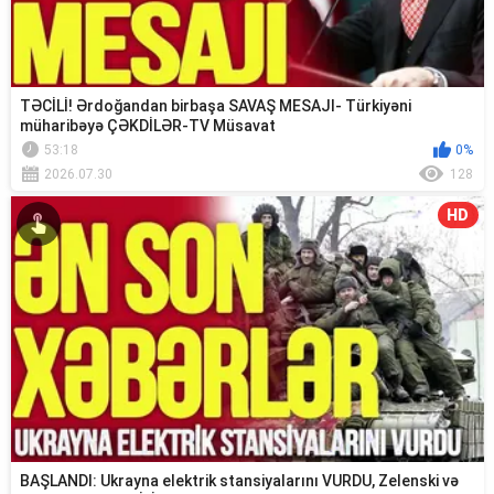
TƏCİLİ! Ərdoğandan birbaşa SAVAŞ MESAJI- Türkiyəni
müharibəyə ÇƏKDİLƏR-TV Müsavat
53:18
0%
2026.07.30
128
HD
BAŞLANDI: Ukrayna elektrik stansiyalarını VURDU, Zelenski və