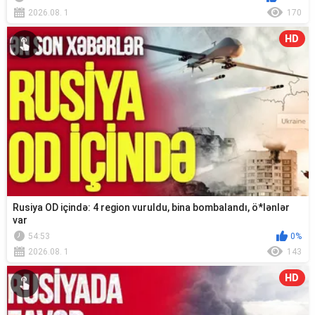
2026.08. 1
170
HD
Rusiya OD içində: 4 region vuruldu, bina bombalandı, ö*lənlər
var
54:53
0%
2026.08. 1
143
HD