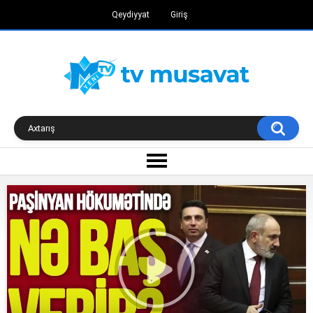
Qeydiyyat
Giriş