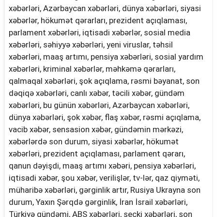
xəbərləri, Azərbaycan xəbərləri, dünya xəbərləri, siyasi
xəbərlər, hökumət qərarları, prezident açıqlaması,
parlament xəbərləri, iqtisadi xəbərlər, sosial media
xəbərləri, səhiyyə xəbərləri, yeni viruslar, təhsil
xəbərləri, maaş artımı, pensiya xəbərləri, sosial yardım
xəbərləri, kriminal xəbərlər, məhkəmə qərarları,
qalmaqal xəbərləri, şok açıqlama, rəsmi bəyanat, son
dəqiqə xəbərləri, canlı xəbər, təcili xəbər, gündəm
xəbərləri, bu günün xəbərləri, Azərbaycan xəbərləri,
dünya xəbərləri, şok xəbər, flaş xəbər, rəsmi açıqlama,
vacib xəbər, sensasion xəbər, gündəmin mərkəzi,
xəbərlərdə son durum, siyasi xəbərlər, hökumət
xəbərləri, prezident açıqlaması, parlament qərarı,
qanun dəyişdi, maaş artımı xəbəri, pensiya xəbərləri,
iqtisadi xəbər, şou xəbər, verilişlər, tv-lər, qaz qiyməti,
müharibə xəbərləri, gərginlik artır, Rusiya Ukrayna son
durum, Yaxın Şərqdə gərginlik, İran İsrail xəbərləri,
Türkiyə gündəmi, ABŞ xəbərləri, seçki xəbərləri, son