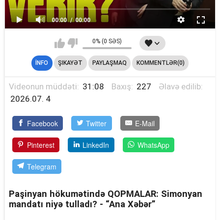
00:00
00:00
0% (0 SƏS)
İNFO
ŞIKAYƏT
PAYLAŞMAQ
KOMMENTLƏR(0)
Videonun müddəti:
31:08
Baxış:
227
Əlavə edilib:
2026.07. 4
Facebook
Twitter
E-Mail
Pinterest
LinkedIn
WhatsApp
Telegram
Paşinyan hökumətində QOPMALAR: Simonyan
mandatı niyə tulladı? - “Ana Xəbər”