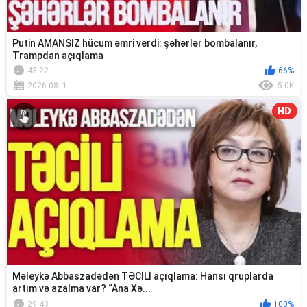
Putin AMANSIZ hücum əmri verdi: şəhərlər bombalanır,
Trampdan açıqlama
43:22
66%
2026.08. 1
5.0K
HD
Məleykə Abbaszadədən TƏCİLİ açıqlama: Hansı qruplarda
artım və azalma var? “Ana Xə...
29:43
100%