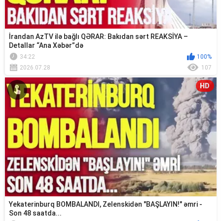
İrandan AzTV ilə bağlı QƏRAR: Bakıdan sərt REAKSİYA –
Detallar “Ana Xəbər”də
34:22
100%
2026.07.28
107
HD
Yekaterinburq BOMBALANDI, Zelenskidən "BAŞLAYIN!" əmri -
Son 48 saatda...