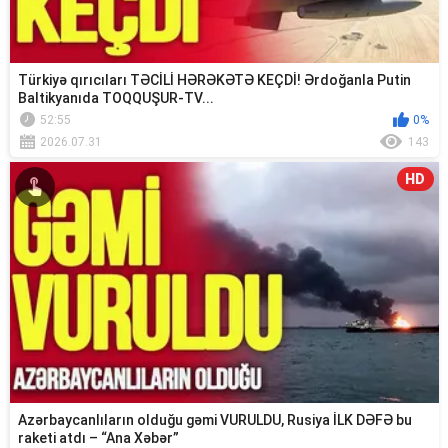
Türkiyə qırıcıları TƏCİLİ HƏRƏKƏTƏ KEÇDİ! Ərdoğanla Putin
Baltikyanıda TOQQUŞUR-TV...
52:55
0%
2026.07.31
143
HD
Azərbaycanlıların olduğu gəmi VURULDU, Rusiya İLK DƏFƏ bu
raketi atdı – “Ana Xəbər”