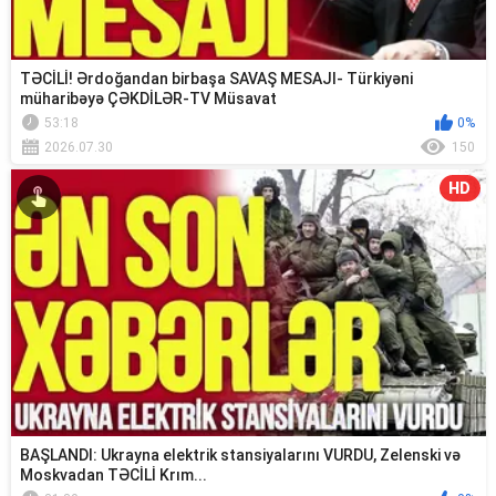
TƏCİLİ! Ərdoğandan birbaşa SAVAŞ MESAJI- Türkiyəni
müharibəyə ÇƏKDİLƏR-TV Müsavat
53:18
0%
2026.07.30
150
HD
BAŞLANDI: Ukrayna elektrik stansiyalarını VURDU, Zelenski və
Moskvadan TƏCİLİ Krım...