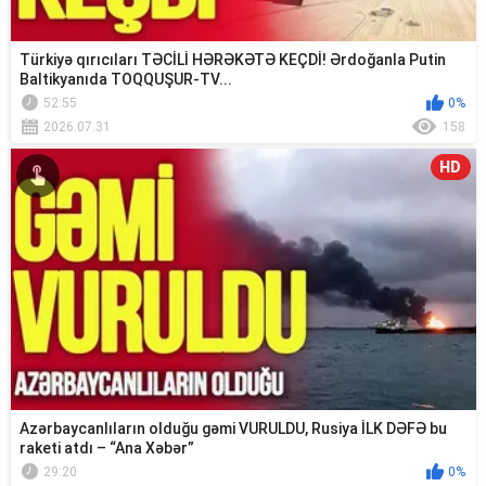
Türkiyə qırıcıları TƏCİLİ HƏRƏKƏTƏ KEÇDİ! Ərdoğanla Putin
Baltikyanıda TOQQUŞUR-TV...
52:55
0%
2026.07.31
158
HD
Azərbaycanlıların olduğu gəmi VURULDU, Rusiya İLK DƏFƏ bu
raketi atdı – “Ana Xəbər”
29:20
0%