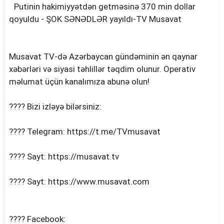
Putinin hakimiyyətdən getməsinə 370 min dollar
qoyuldu - ŞOK SƏNƏDLƏR yayıldı-TV Musavat
Musavat TV-də Azərbaycan gündəminin ən qaynar
xəbərləri və siyasi təhlillər təqdim olunur. Operativ
məlumat üçün kanalımıza abunə olun!
???? Bizi izləyə bilərsiniz:
???? Telegram: https://t.me/TVmusavat
???? Sayt: https://musavat.tv
???? Sayt: https://www.musavat.com
???? Facebook: