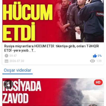
Rusiya miqrantlara HÜCUM ETDİ: tikintiyə girib, onları TƏHQİR
ETDİ -yerə yıxıb...T...
59:47
0%
2026.07.30
139
Oxşar videolar
HD