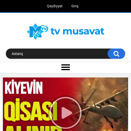
Qeydiyyat
Giriş