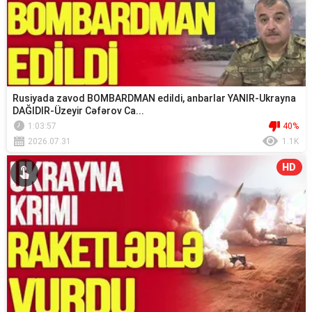
Rusiyada zavod BOMBARDMAN edildi, anbarlar YANIR-Ukrayna
DAĞIDIR-Üzeyir Cəfərov Ca...
1:03:57
40%
2026.07.31
1.1K
HD