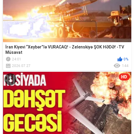
İran Kiyevi “Xeybər”lə VURACAQ! - Zelenskiyə ŞOK HƏDƏ! -TV
Müsavat
24:01
0%
2026.07.27
144
HD