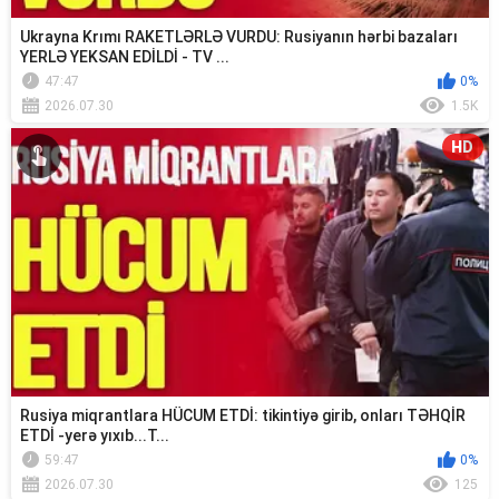
Ukrayna Krımı RAKETLƏRLƏ VURDU: Rusiyanın hərbi bazaları
YERLƏ YEKSAN EDİLDİ - TV ...
47:47
0%
2026.07.30
1.5K
HD
Rusiya miqrantlara HÜCUM ETDİ: tikintiyə girib, onları TƏHQİR
ETDİ -yerə yıxıb...T...
59:47
0%
2026.07.30
125