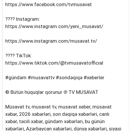
https://www.facebook.com/tvmusavat
???? Instagram:
https://www.instagram.com/yeni_musavat/
https://www.instagram.com/musavat.tv/
???? TikTok:
https://www.tiktok.com/@tvmusavatofficial
#gündəm #musavattv #sondəqiqə #xeberler
© Bütün hüquqlar qorunur ℗ TV MUSAVAT
Müsavat tv, musavat tv, musavat xeber, müsavat
xəbər, 2026 xəbərləri, son dəqiqə xəbərləri, canlı
xəbər, təcili xəbər, gündəm xəbərləri, bu günün
xəbərləri, Azərbaycan xəbərləri, dünya xəbərləri, siyasi