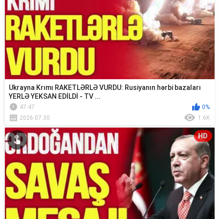
Ukrayna Krımı RAKETLƏRLƏ VURDU: Rusiyanın hərbi bazaları
YERLƏ YEKSAN EDİLDİ - TV ...
47:47
0%
2026.07.30
1.6K
HD