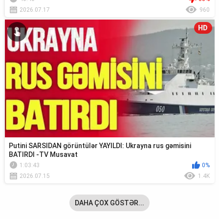
2026.07.17
960
HD
Putini SARSIDAN görüntülər YAYILDI: Ukrayna rus gəmisini
BATIRDI -TV Musavat
1:03:43
0%
2026.07.15
1.4K
DAHA ÇOX GÖSTƏR...