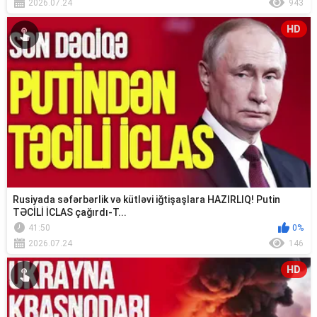
2026.07.24
943
HD
Rusiyada səfərbərlik və kütləvi iğtişaşlara HAZIRLIQ! Putin
TƏCİLİ İCLAS çağırdı-T...
41:50
0%
2026.07.24
146
HD