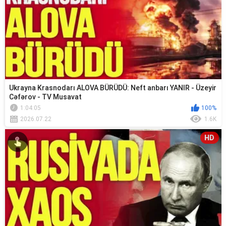
Ukrayna Krasnodarı ALOVA BÜRÜDÜ: Neft anbarı YANIR - Üzeyir
Cəfərov - TV Musavat
1:04:05
100%
2026.07.22
1.6K
HD