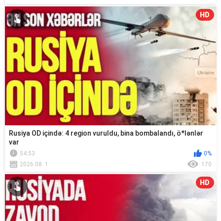
HD
Rusiya OD içində: 4 region vuruldu, bina bombalandı, ö*lənlər
var
54:53
0%
2026.08. 1
170
HD