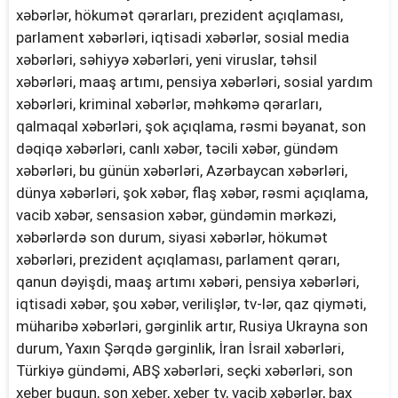
xəbərlər, hökumət qərarları, prezident açıqlaması,
parlament xəbərləri, iqtisadi xəbərlər, sosial media
xəbərləri, səhiyyə xəbərləri, yeni viruslar, təhsil
xəbərləri, maaş artımı, pensiya xəbərləri, sosial yardım
xəbərləri, kriminal xəbərlər, məhkəmə qərarları,
qalmaqal xəbərləri, şok açıqlama, rəsmi bəyanat, son
dəqiqə xəbərləri, canlı xəbər, təcili xəbər, gündəm
xəbərləri, bu günün xəbərləri, Azərbaycan xəbərləri,
dünya xəbərləri, şok xəbər, flaş xəbər, rəsmi açıqlama,
vacib xəbər, sensasion xəbər, gündəmin mərkəzi,
xəbərlərdə son durum, siyasi xəbərlər, hökumət
xəbərləri, prezident açıqlaması, parlament qərarı,
qanun dəyişdi, maaş artımı xəbəri, pensiya xəbərləri,
iqtisadi xəbər, şou xəbər, verilişlər, tv-lər, qaz qiyməti,
müharibə xəbərləri, gərginlik artır, Rusiya Ukrayna son
durum, Yaxın Şərqdə gərginlik, İran İsrail xəbərləri,
Türkiyə gündəmi, ABŞ xəbərləri, seçki xəbərləri, son
xeber bugun, son xeber, xeber tv, vacib xəbərlər, bax