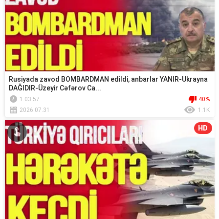
Rusiyada zavod BOMBARDMAN edildi, anbarlar YANIR-Ukrayna
DAĞIDIR-Üzeyir Cəfərov Ca...
1:03:57
40%
2026.07.31
1.1K
HD