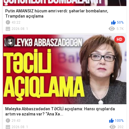
Putin AMANSIZ hücum əmri verdi: şəhərlər bombalanır,
Trampdan açıqlama
43:22
50%
2026.08. 1
5.7K
HD
Məleykə Abbaszadədən TƏCİLİ açıqlama: Hansı qruplarda
artım və azalma var? “Ana Xə...
29:43
100%
2026.08. 1
202