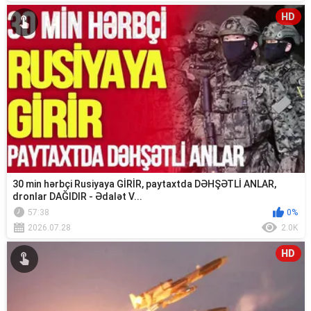
HD
30 min hərbçi Rusiyaya GİRİR, paytaxtda DƏHŞƏTLİ ANLAR,
dronlar DAĞIDIR - Ədalət V...
57:38
0%
2026.07.28
2.0K
HD