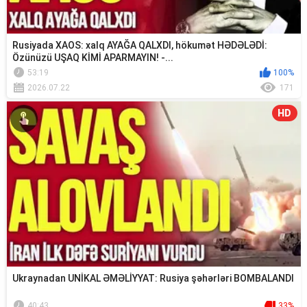
Rusiyada XAOS: xalq AYAĞA QALXDI, hökumət HƏDƏLƏDİ:
Özünüzü UŞAQ KİMİ APARMAYIN! -...
53:19
100%
2026.07.22
171
HD
Ukraynadan UNİKAL ƏMƏLİYYAT: Rusiya şəhərləri BOMBALANDI
40:43
33%