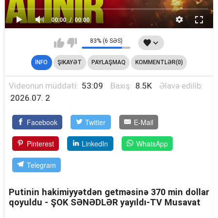
00:00
00:00
83% (6 SƏS)
İNFO
ŞIKAYƏT
PAYLAŞMAQ
KOMMENTLƏR(0)
Videonun müddəti:
53:09
Baxış:
8.5K
Əlavə edilib:
2026.07. 2
Facebook
Twitter
E-Mail
Pinterest
LinkedIn
WhatsApp
Telegram
Putinin hakimiyyətdən getməsinə 370 min dollar
qoyuldu - ŞOK SƏNƏDLƏR yayıldı-TV Musavat