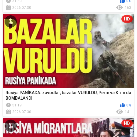
31:30
0%
2026.07.30
163
HD
Rusiya PANİKADA: zavodlar, bazalar VURULDU, Perm və Krım da
BOMBALANDI
51:19
0%
2026.07.30
141
HD