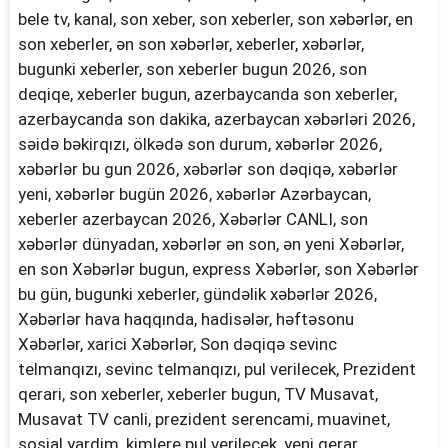
bele tv, kanal, son xeber, son xeberler, son xəbərlər, en
son xeberler, ən son xəbərlər, xeberler, xəbərlər,
bugunki xeberler, son xeberler bugun 2026, son
deqiqe, xeberler bugun, azerbaycanda son xeberler,
azerbaycanda son dakika, azerbaycan xəbərləri 2026,
səidə bəkirqızı, ölkədə son durum, xəbərlər 2026,
xəbərlər bu gun 2026, xəbərlər son dəqiqə, xəbərlər
yeni, xəbərlər bugün 2026, xəbərlər Azərbaycan,
xeberler azerbaycan 2026, Xəbərlər CANLI, son
xəbərlər dünyadan, xəbərlər ən son, ən yeni Xəbərlər,
en son Xəbərlər bugun, express Xəbərlər, son Xəbərlər
bu gün, bugunki xeberler, gündəlik xəbərlər 2026,
Xəbərlər hava haqqında, hadisələr, həftəsonu
Xəbərlər, xarici Xəbərlər, Son dəqiqə sevinc
telmanqızı, sevinc telmanqızı, pul verilecek, Prezident
qerari, son xeberler, xeberler bugun, TV Musavat,
Musavat TV canli, prezident serencami, muavinet,
sosial yardim, kimlere pul verilecek, yeni qerar,