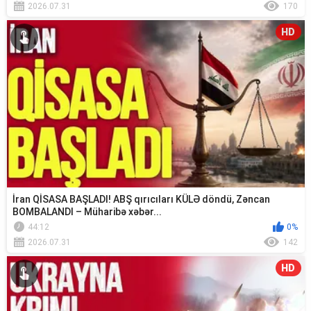
2026.07.31
170
HD
İran QİSASA BAŞLADI! ABŞ qırıcıları KÜLƏ döndü, Zəncan
BOMBALANDI – Müharibə xəbər...
44:12
0%
2026.07.31
142
HD