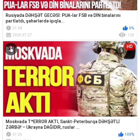
Rusiyada DƏHŞƏT GECƏSİ: PUA-lar FSB və DİN binalarını
partlatdı, şəhərlərdə işıqla...
21:58
0%
2026.07.27
128
HD
Moskvada T*ERROR AKTI, Sankt-Peterburqa DƏHŞƏTLİ
ZƏRBƏ! – Ukrayna DAĞIDIR, ruslar ...
51:26
100%