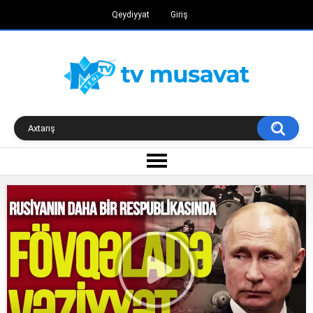
Qeydiyyat
Giriş