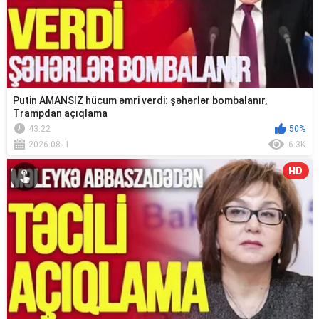
Putin AMANSIZ hücum əmri verdi: şəhərlər bombalanır,
Trampdan açıqlama
43:22
50%
2026.08. 1
6.3K
HD