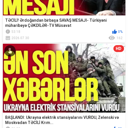
TƏCİLİ! Ərdoğandan birbaşa SAVAŞ MESAJI- Türkiyəni
müharibəyə ÇƏKDİLƏR-TV Müsavat
53:18
0%
2026.07.30
162
HD
BAŞLANDI: Ukrayna elektrik stansiyalarını VURDU, Zelenski və
Moskvadan TƏCİLİ Krım...