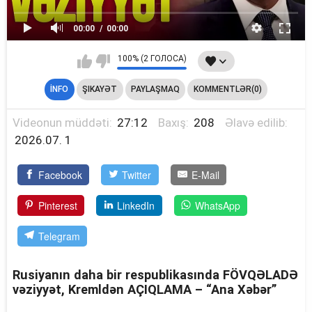
00:00
00:00
100% (2 ГОЛОСА)
İNFO
ŞIKAYƏT
PAYLAŞMAQ
KOMMENTLƏR(0)
Videonun müddəti:
27:12
Baxış:
208
Əlavə edilib:
2026.07. 1
Facebook
Twitter
E-Mail
Pinterest
LinkedIn
WhatsApp
Telegram
Rusiyanın daha bir respublikasında FÖVQƏLADƏ
vəziyyət, Kremldən AÇIQLAMA – “Ana Xəbər”