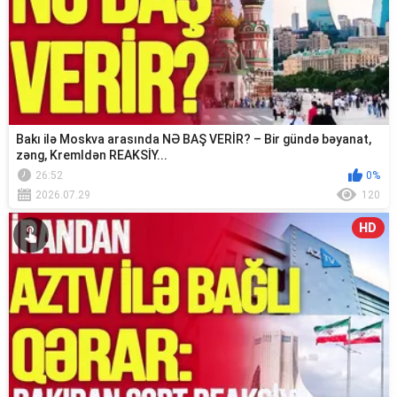
Bakı ilə Moskva arasında NƏ BAŞ VERİR? – Bir gündə bəyanat,
zəng, Kremldən REAKSİY...
26:52
0%
2026.07.29
120
HD