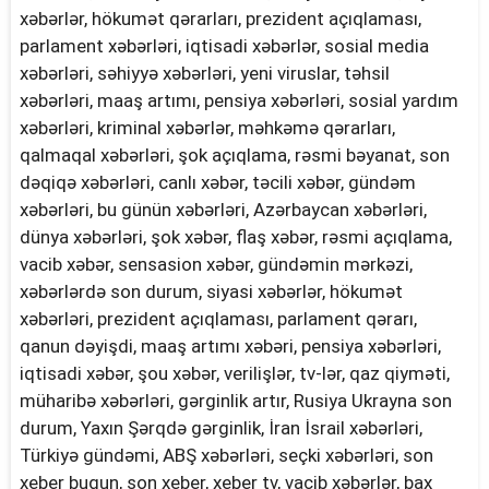
xəbərlər, hökumət qərarları, prezident açıqlaması,
parlament xəbərləri, iqtisadi xəbərlər, sosial media
xəbərləri, səhiyyə xəbərləri, yeni viruslar, təhsil
xəbərləri, maaş artımı, pensiya xəbərləri, sosial yardım
xəbərləri, kriminal xəbərlər, məhkəmə qərarları,
qalmaqal xəbərləri, şok açıqlama, rəsmi bəyanat, son
dəqiqə xəbərləri, canlı xəbər, təcili xəbər, gündəm
xəbərləri, bu günün xəbərləri, Azərbaycan xəbərləri,
dünya xəbərləri, şok xəbər, flaş xəbər, rəsmi açıqlama,
vacib xəbər, sensasion xəbər, gündəmin mərkəzi,
xəbərlərdə son durum, siyasi xəbərlər, hökumət
xəbərləri, prezident açıqlaması, parlament qərarı,
qanun dəyişdi, maaş artımı xəbəri, pensiya xəbərləri,
iqtisadi xəbər, şou xəbər, verilişlər, tv-lər, qaz qiyməti,
müharibə xəbərləri, gərginlik artır, Rusiya Ukrayna son
durum, Yaxın Şərqdə gərginlik, İran İsrail xəbərləri,
Türkiyə gündəmi, ABŞ xəbərləri, seçki xəbərləri, son
xeber bugun, son xeber, xeber tv, vacib xəbərlər, bax