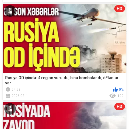
HD
Rusiya OD içində: 4 region vuruldu, bina bombalandı, ö*lənlər
var
54:53
0%
2026.08. 1
192
HD