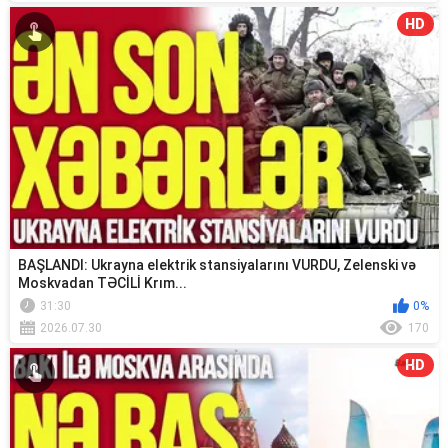
HD
BAŞLANDI: Ukrayna elektrik stansiyalarını VURDU, Zelenski və
Moskvadan TƏCİLİ Krım...
31:30
0%
2026.07.30
170
HD