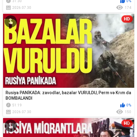
31:30
0%
2026.07.30
174
HD
Rusiya PANİKADA: zavodlar, bazalar VURULDU, Perm və Krım da
BOMBALANDI
51:19
0%
2026.07.30
150
HD