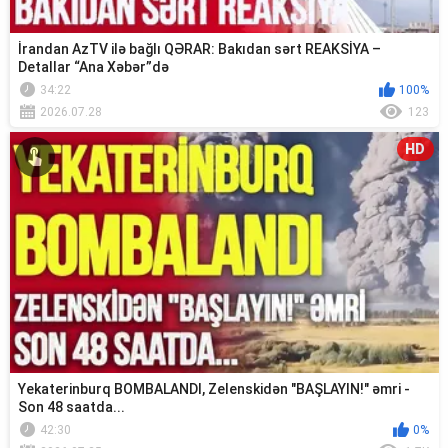
İrandan AzTV ilə bağlı QƏRAR: Bakıdan sərt REAKSİYA –
Detallar “Ana Xəbər”də
34:22
100%
2026.07.28
123
HD
Yekaterinburq BOMBALANDI, Zelenskidən "BAŞLAYIN!" əmri -
Son 48 saatda...
42:30
0%