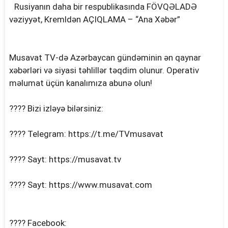
Rusiyanın daha bir respublikasında FÖVQƏLADƏ
vəziyyət, Kremldən AÇIQLAMA – “Ana Xəbər”
Musavat TV-də Azərbaycan gündəminin ən qaynar
xəbərləri və siyasi təhlillər təqdim olunur. Operativ
məlumat üçün kanalımıza abunə olun!
???? Bizi izləyə bilərsiniz:
???? Telegram: https://t.me/TVmusavat
???? Sayt: https://musavat.tv
???? Sayt: https://www.musavat.com
???? Facebook: