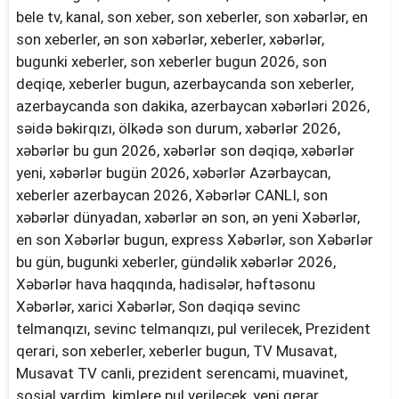
bele tv, kanal, son xeber, son xeberler, son xəbərlər, en
son xeberler, ən son xəbərlər, xeberler, xəbərlər,
bugunki xeberler, son xeberler bugun 2026, son
deqiqe, xeberler bugun, azerbaycanda son xeberler,
azerbaycanda son dakika, azerbaycan xəbərləri 2026,
səidə bəkirqızı, ölkədə son durum, xəbərlər 2026,
xəbərlər bu gun 2026, xəbərlər son dəqiqə, xəbərlər
yeni, xəbərlər bugün 2026, xəbərlər Azərbaycan,
xeberler azerbaycan 2026, Xəbərlər CANLI, son
xəbərlər dünyadan, xəbərlər ən son, ən yeni Xəbərlər,
en son Xəbərlər bugun, express Xəbərlər, son Xəbərlər
bu gün, bugunki xeberler, gündəlik xəbərlər 2026,
Xəbərlər hava haqqında, hadisələr, həftəsonu
Xəbərlər, xarici Xəbərlər, Son dəqiqə sevinc
telmanqızı, sevinc telmanqızı, pul verilecek, Prezident
qerari, son xeberler, xeberler bugun, TV Musavat,
Musavat TV canli, prezident serencami, muavinet,
sosial yardim, kimlere pul verilecek, yeni qerar,