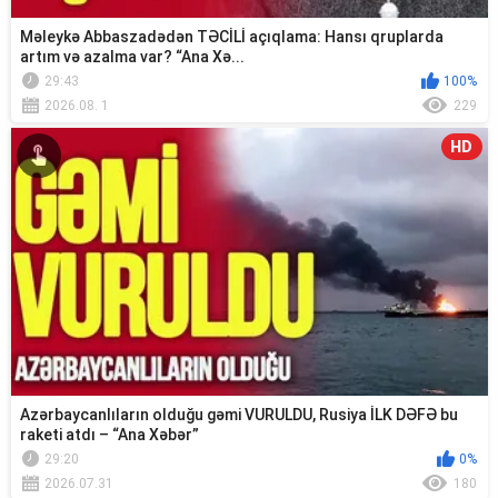
Məleykə Abbaszadədən TƏCİLİ açıqlama: Hansı qruplarda
artım və azalma var? “Ana Xə...
29:43
100%
2026.08. 1
229
HD
Azərbaycanlıların olduğu gəmi VURULDU, Rusiya İLK DƏFƏ bu
raketi atdı – “Ana Xəbər”
29:20
0%
2026.07.31
180