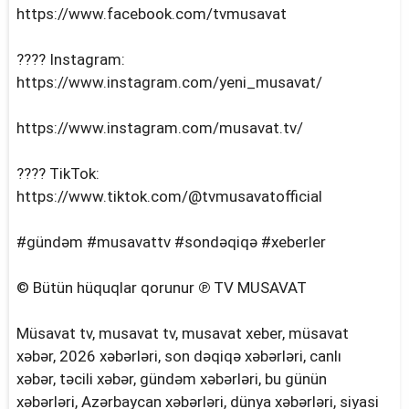
https://www.facebook.com/tvmusavat
???? Instagram:
https://www.instagram.com/yeni_musavat/
https://www.instagram.com/musavat.tv/
???? TikTok:
https://www.tiktok.com/@tvmusavatofficial
#gündəm #musavattv #sondəqiqə #xeberler
© Bütün hüquqlar qorunur ℗ TV MUSAVAT
Müsavat tv, musavat tv, musavat xeber, müsavat
xəbər, 2026 xəbərləri, son dəqiqə xəbərləri, canlı
xəbər, təcili xəbər, gündəm xəbərləri, bu günün
xəbərləri, Azərbaycan xəbərləri, dünya xəbərləri, siyasi