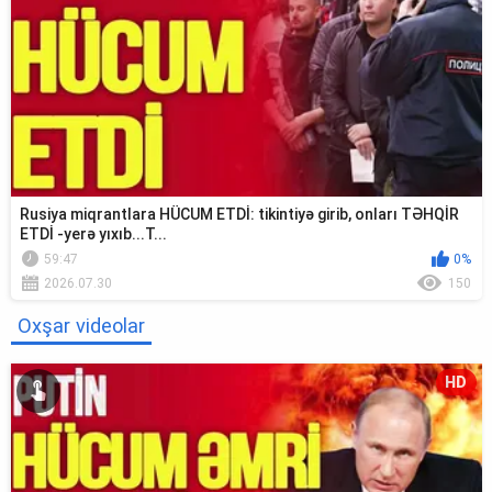
Rusiya miqrantlara HÜCUM ETDİ: tikintiyə girib, onları TƏHQİR
ETDİ -yerə yıxıb...T...
59:47
0%
2026.07.30
150
Oxşar videolar
HD