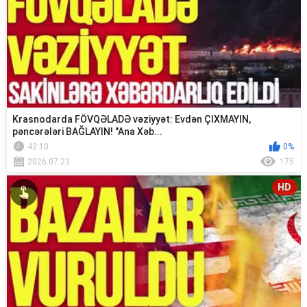
Krasnodarda FÖVQƏLADƏ vəziyyət: Evdən ÇIXMAYIN,
pəncərələri BAĞLAYIN! "Ana Xəb...
42:10
0%
2026.07.23
175
HD