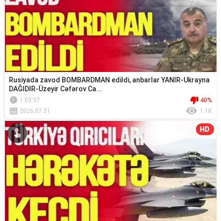
Rusiyada zavod BOMBARDMAN edildi, anbarlar YANIR-Ukrayna
DAĞIDIR-Üzeyir Cəfərov Ca...
1:03:57
40%
2026.07.31
1.1K
HD