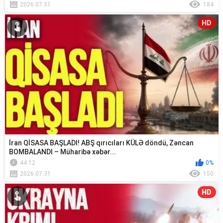
2026.07.31
184
HD
İran QİSASA BAŞLADI! ABŞ qırıcıları KÜLƏ döndü, Zəncan
BOMBALANDI – Müharibə xəbər...
44:12
0%
2026.07.31
150
HD