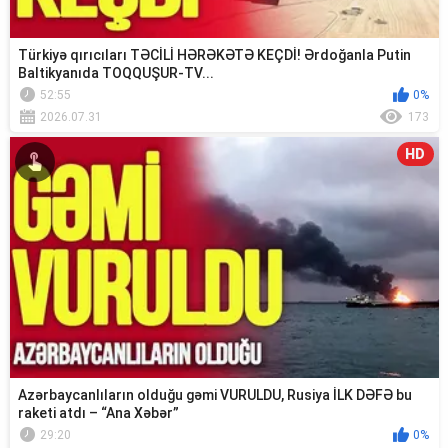
Türkiyə qırıcıları TƏCİLİ HƏRƏKƏTƏ KEÇDİ! Ərdoğanla Putin
Baltikyanıda TOQQUŞUR-TV...
52:55
0%
2026.07.31
173
HD
Azərbaycanlıların olduğu gəmi VURULDU, Rusiya İLK DƏFƏ bu
raketi atdı – “Ana Xəbər”
29:20
0%