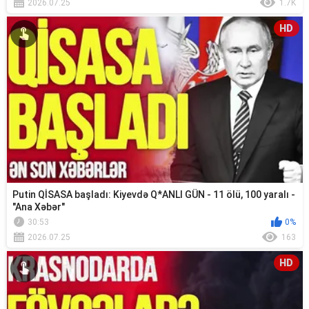
2026.07.25
1.7K
HD
Putin QİSASA başladı: Kiyevdə Q*ANLI GÜN - 11 ölü, 100 yaralı -
"Ana Xəbər"
30:53
0%
2026.07.25
163
HD