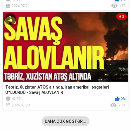
2026.07.21
137
HD
Təbriz, Xuzistan ATƏŞ altında, İran amerikalı əsgərləri
Ö*LDÜRDÜ - Savaş ALOVLANIR
42:52
0%
2026.07.20
2.3K
DAHA ÇOX GÖSTƏR...