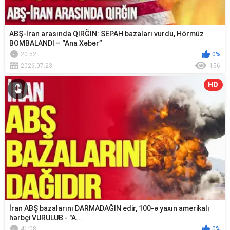
ABŞ-İran arasında QIRĞIN: SEPAH bazaları vurdu, Hörmüz
BOMBALANDI – “Ana Xəbər”
20:52
0%
2026.07.23
156
HD
İran ABŞ bazalarını DARMADAĞIN edir, 100-ə yaxın amerikalı
hərbçi VURULUB - "A...
41:08
0%