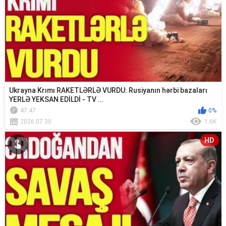
Ukrayna Krımı RAKETLƏRLƏ VURDU: Rusiyanın hərbi bazaları
YERLƏ YEKSAN EDİLDİ - TV ...
47:47
0%
2026.07.30
1.6K
HD