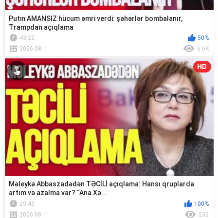
Putin AMANSIZ hücum əmri verdi: şəhərlər bombalanır,
Trampdan açıqlama
43:22
50%
2026.08. 1
6.6K
HD
Məleykə Abbaszadədən TƏCİLİ açıqlama: Hansı qruplarda
artım və azalma var? “Ana Xə...
29:43
100%
2026.08. 1
232