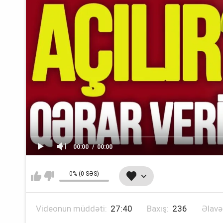
00:00
00:00
0% (0 SƏS)
Videonun müddəti:
27:40
Baxış:
236
Əlavə