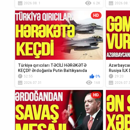
2026.08. 1
6.2K
2026.08. 
HD
Türkiyə qırıcıları TƏCİLİ HƏRƏKƏTƏ
Azərbaycan
KEÇDİ! Ərdoğanla Putin Baltikyanıda
Rusiya İLK 
TOQQUŞUR-TV...
Xəbər”
52:55
0%
29:20
2026.07.31
168
2026.07.
HD