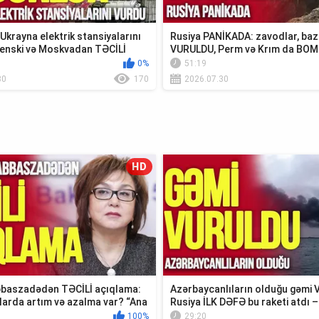
krayna elektrik stansiyalarını
Rusiya PANİKADA: zavodlar, baz
enski və Moskvadan TƏCİLİ
VURULDU, Perm və Krım da BO
0%
51:19
30
170
2026.07.30
HD
baszadədən TƏCİLİ açıqlama:
Azərbaycanlıların olduğu gəmi
larda artım və azalma var? “Ana
Rusiya İLK DƏFƏ bu raketi atdı –
Xəbər”
100%
29:20