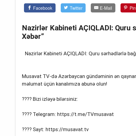
Facebook
Twitter
E-Mail
Pin
Nazirlər Kabineti AÇIQLADI: Quru s
Xəbər”
Nazirlər Kabineti AÇIQLADI: Quru sərhədlərlə bağ
Musavat TV-də Azərbaycan gündəminin ən qaynar xəb
məlumat üçün kanalımıza abunə olun!
???? Bizi izləyə bilərsiniz:
???? Telegram: https://t.me/TVmusavat
???? Sayt: https://musavat.tv