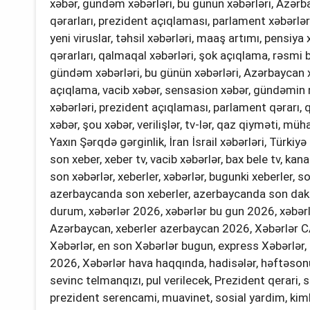
xəbər, gündəm xəbərləri, bu günün xəbərləri, Azərba
qərarları, prezident açıqlaması, parlament xəbərləri,
yeni viruslar, təhsil xəbərləri, maaş artımı, pensiya
qərarları, qalmaqal xəbərləri, şok açıqlama, rəsmi bə
gündəm xəbərləri, bu günün xəbərləri, Azərbaycan xə
açıqlama, vacib xəbər, sensasion xəbər, gündəmin 
xəbərləri, prezident açıqlaması, parlament qərarı, q
xəbər, şou xəbər, verilişlər, tv-lər, qaz qiyməti, mü
Yaxın Şərqdə gərginlik, İran İsrail xəbərləri, Türkiy
son xeber, xeber tv, vacib xəbərlər, bax bele tv, kana
son xəbərlər, xeberler, xəbərlər, bugunki xeberler,
azerbaycanda son xeberler, azerbaycanda son dakik
durum, xəbərlər 2026, xəbərlər bu gun 2026, xəbərl
Azərbaycan, xeberler azerbaycan 2026, Xəbərlər CA
Xəbərlər, en son Xəbərlər bugun, express Xəbərlər, 
2026, Xəbərlər hava haqqında, hadisələr, həftəsonu
sevinc telmanqızı, pul verilecek, Prezident qerari,
prezident serencami, muavinet, sosial yardim, kimler