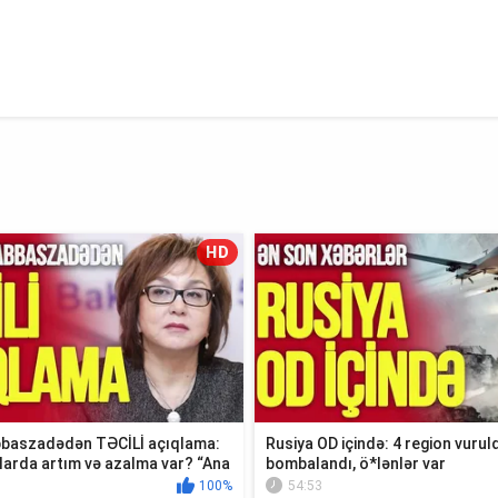
HD
baszadədən TƏCİLİ açıqlama:
Rusiya OD içində: 4 region vuruld
larda artım və azalma var? “Ana
bombalandı, ö*lənlər var
100%
54:53