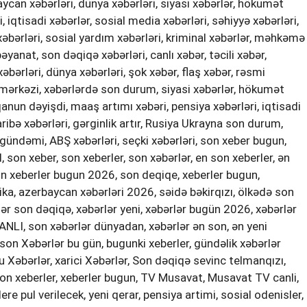
ycan xəbərləri, dünya xəbərləri, siyasi xəbərlər, hökumət
 iqtisadi xəbərlər, sosial media xəbərləri, səhiyyə xəbərləri,
 xəbərləri, sosial yardım xəbərləri, kriminal xəbərlər, məhkəmə
yanat, son dəqiqə xəbərləri, canlı xəbər, təcili xəbər,
bərləri, dünya xəbərləri, şok xəbər, flaş xəbər, rəsmi
mərkəzi, xəbərlərdə son durum, siyasi xəbərlər, hökumət
anun dəyişdi, maaş artımı xəbəri, pensiya xəbərləri, iqtisadi
haribə xəbərləri, gərginlik artır, Rusiya Ukrayna son durum,
ə gündəmi, ABŞ xəbərləri, seçki xəbərləri, son xeber bugun,
l, son xeber, son xeberler, son xəbərlər, en son xeberler, ən
 son xeberler bugun 2026, son deqiqe, xeberler bugun,
a, azerbaycan xəbərləri 2026, səidə bəkirqızı, ölkədə son
ər son dəqiqə, xəbərlər yeni, xəbərlər bugün 2026, xəbərlər
NLI, son xəbərlər dünyadan, xəbərlər ən son, ən yeni
son Xəbərlər bu gün, bugunki xeberler, gündəlik xəbərlər
 Xəbərlər, xarici Xəbərlər, Son dəqiqə sevinc telmanqızı,
 son xeberler, xeberler bugun, TV Musavat, Musavat TV canli,
e pul verilecek, yeni qerar, pensiya artimi, sosial odenisler,