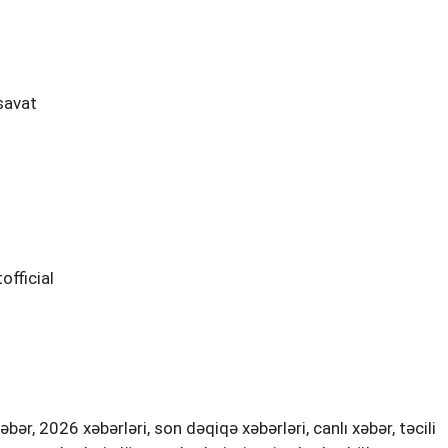
savat
fficial
r, 2026 xəbərləri, son dəqiqə xəbərləri, canlı xəbər, təcili