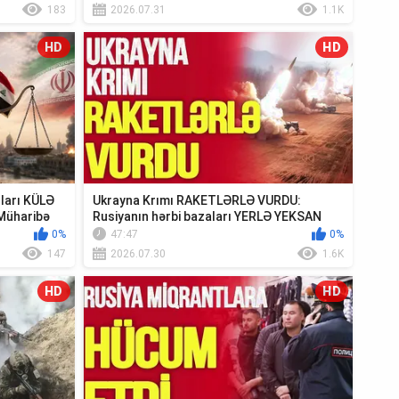
183
2026.07.31
1.1K
HD
HD
ıları KÜLƏ
Ukrayna Krımı RAKETLƏRLƏ VURDU:
Müharibə
Rusiyanın hərbi bazaları YERLƏ YEKSAN
EDİLDİ - TV ...
0%
47:47
0%
147
2026.07.30
1.6K
HD
HD