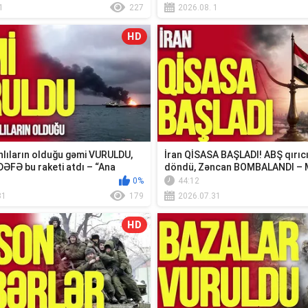
1
227
2026.08. 1
HD
lıların olduğu gəmi VURULDU,
İran QİSASA BAŞLADI! ABŞ qırıc
DƏFƏ bu raketi atdı – “Ana
döndü, Zəncan BOMBALANDI – 
xəbər...
0%
44:12
31
179
2026.07.31
HD