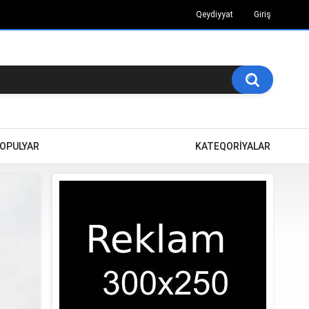
Qeydiyyat
Giriş
OPULYAR
KATEQORİYALAR