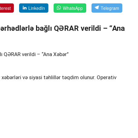
terest
LinkedIn
WhatsApp
Telegram
ərhədlərlə bağlı QƏRAR verildi – “Ana
lı QƏRAR verildi – “Ana Xəbər”
ərləri və siyasi təhlillər təqdim olunur. Operativ