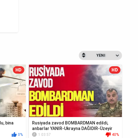
YENI
HD
HD
u, bina
Rusiyada zavod BOMBARDMAN edildi,
anbarlar YANIR-Ukrayna DAĞIDIR-Üzeyir
Cəfərov Ca...
0%
1:03:57
40%