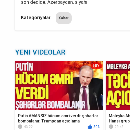
son deqiqe, Azerbaycan, siyahı
Kateqoriyalar:
Xəbər
YENI VIDEOLAR
HD
Putin AMANSIZ hücum əmri verdi: şəhərlər
Məleykə Ab
bombalanır, Trampdan açıqlama
Hansı qrup
Xə...
43:22
50%
29:43