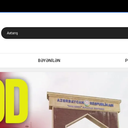
BƏYƏNİLƏN
P