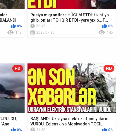
alar
Rusiya miqrantlara HÜCUM ETDİ: tikintiyə
MBALANDI
girib, onları TƏHQİR ETDİ -yerə yıxıb...T...
0%
59:47
0%
148
2026.07.30
145
HD
HD
 VURULDU,
BAŞLANDI: Ukrayna elektrik stansiyalarını
 “Ana
VURDU, Zelenski və Moskvadan TƏCİLİ
Krım...
0%
31:30
0%