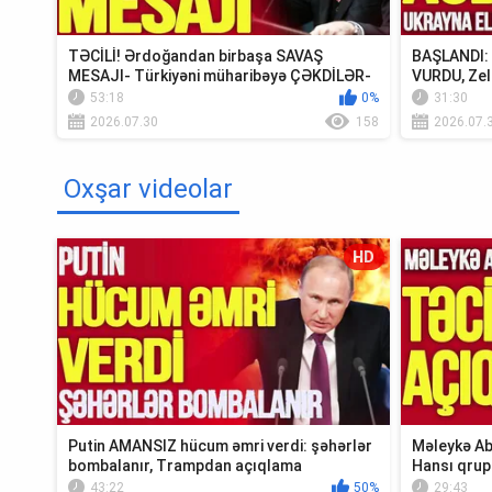
TƏCİLİ! Ərdoğandan birbaşa SAVAŞ
BAŞLANDI: U
MESAJI- Türkiyəni müharibəyə ÇƏKDİLƏR-
VURDU, Zel
TV Müsavat
Krım...
53:18
0%
31:30
2026.07.30
158
2026.07.
Oxşar videolar
HD
Putin AMANSIZ hücum əmri verdi: şəhərlər
Məleykə Ab
bombalanır, Trampdan açıqlama
Hansı qrup
Xə...
43:22
50%
29:43