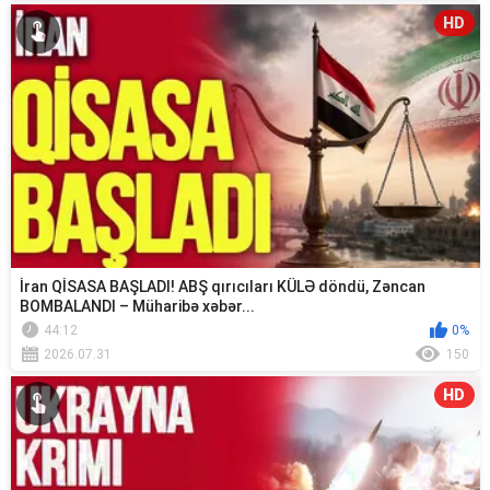
HD
İran QİSASA BAŞLADI! ABŞ qırıcıları KÜLƏ döndü, Zəncan
BOMBALANDI – Müharibə xəbər...
44:12
0%
2026.07.31
150
HD