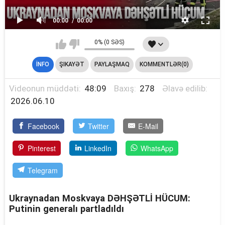
00:00
00:00
0% (0 SƏS)
İNFO
ŞIKAYƏT
PAYLAŞMAQ
KOMMENTLƏR(0)
Videonun müddəti:
48:09
Baxış:
278
Əlavə edilib:
2026.06.10
Facebook
Twitter
E-Mail
Pinterest
LinkedIn
WhatsApp
Telegram
Ukraynadan Moskvaya DƏHŞƏTLİ HÜCUM:
Putinin generalı partladıldı