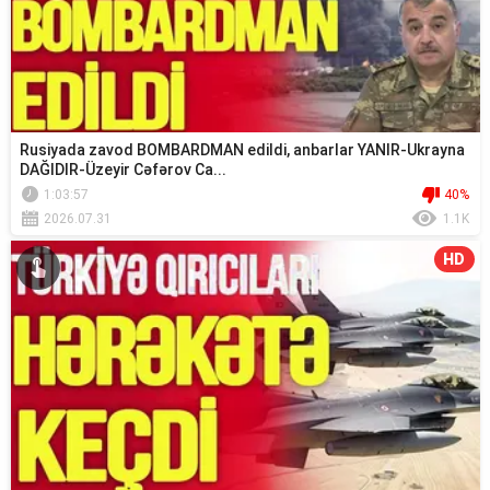
Rusiyada zavod BOMBARDMAN edildi, anbarlar YANIR-Ukrayna
DAĞIDIR-Üzeyir Cəfərov Ca...
1:03:57
40%
2026.07.31
1.1K
HD