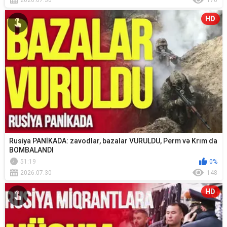
2026.07.30
170
HD
Rusiya PANİKADA: zavodlar, bazalar VURULDU, Perm və Krım da
BOMBALANDI
51:19
0%
2026.07.30
148
HD