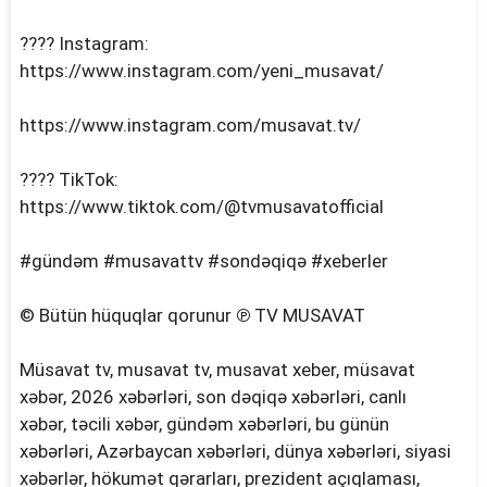
???? Instagram:
https://www.instagram.com/yeni_musavat/
https://www.instagram.com/musavat.tv/
???? TikTok:
https://www.tiktok.com/@tvmusavatofficial
#gündəm #musavattv #sondəqiqə #xeberler
© Bütün hüquqlar qorunur ℗ TV MUSAVAT
Müsavat tv, musavat tv, musavat xeber, müsavat
xəbər, 2026 xəbərləri, son dəqiqə xəbərləri, canlı
xəbər, təcili xəbər, gündəm xəbərləri, bu günün
xəbərləri, Azərbaycan xəbərləri, dünya xəbərləri, siyasi
xəbərlər, hökumət qərarları, prezident açıqlaması,