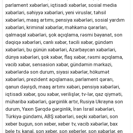
parlament xəbərləri, iqtisadi xəbərlər, sosial media
xəbərləri, səhiyyə xəbərləri, yeni viruslar, təhsil
xəbərləri, maaş artımı, pensiya xəbərləri, sosial yardım
xəbərləri, kriminal xəbərlər, məhkəmə qərarları,
qalmaqal xəbərləri, şok açıqlama, rəsmi bəyanat, son
dəqiqə xəbərləri, canlı xəbər, təcili xəbər, gündəm
xəbərləri, bu günün xəbərləri, Azərbaycan xəbərləri,
dünya xəbərləri, şok xəbər, flaş xəbər, rəsmi açıqlama,
vacib xəbər, sensasion xəbər, gündəmin mərkəzi,
xəbərlərdə son durum, siyasi xəbərlər, hökumət
xəbərləri, prezident açıqlaması, parlament qərarı,
qanun dəyişdi, maaş artımı xəbəri, pensiya xəbərləri,
iqtisadi xəbər, şou xəbər, verilişlər, tv-lər, qaz qiyməti,
müharibə xəbərləri, gərginlik artır, Rusiya Ukrayna son
durum, Yaxın Şərqdə gərginlik, İran İsrail xəbərləri,
Türkiyə gündəmi, ABŞ xəbərləri, seçki xəbərləri, son
xeber bugun, son xeber, xeber tv, vacib xəbərlər, bax
bele tv, kanal, son xeber, son xeberler, son xəbərlər, en