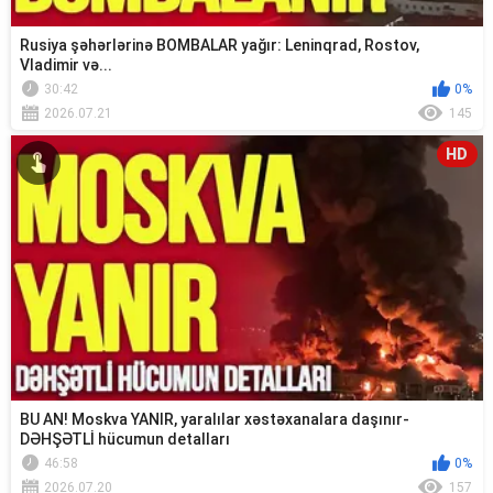
Rusiya şəhərlərinə BOMBALAR yağır: Leninqrad, Rostov,
Vladimir və...
30:42
0%
2026.07.21
145
HD
BU AN! Moskva YANIR, yaralılar xəstəxanalara daşınır-
DƏHŞƏTLİ hücumun detalları
46:58
0%
2026.07.20
157