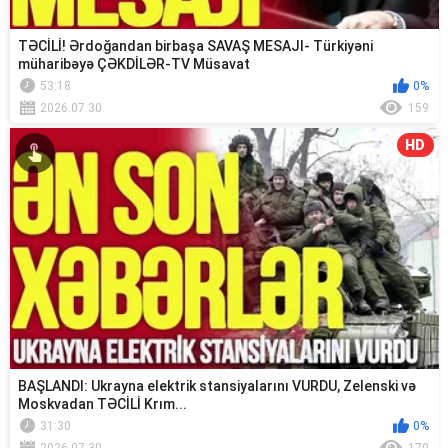
TƏCİLİ! Ərdoğandan birbaşa SAVAŞ MESAJI- Türkiyəni
müharibəyə ÇƏKDİLƏR-TV Müsavat
53:18
0%
2026.07.30
159
HD
BAŞLANDI: Ukrayna elektrik stansiyalarını VURDU, Zelenski və
Moskvadan TƏCİLİ Krım...
31:30
0%