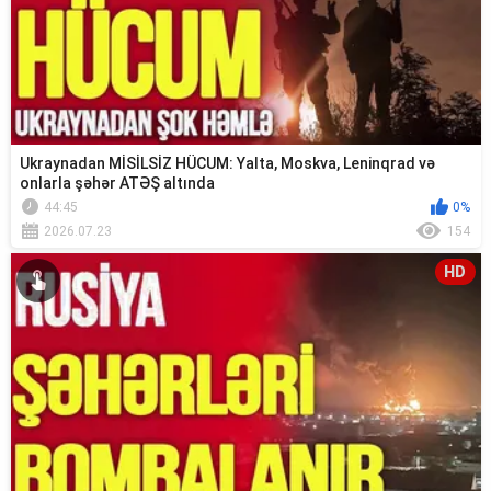
Ukraynadan MİSİLSİZ HÜCUM: Yalta, Moskva, Leninqrad və
onlarla şəhər ATƏŞ altında
44:45
0%
2026.07.23
154
HD