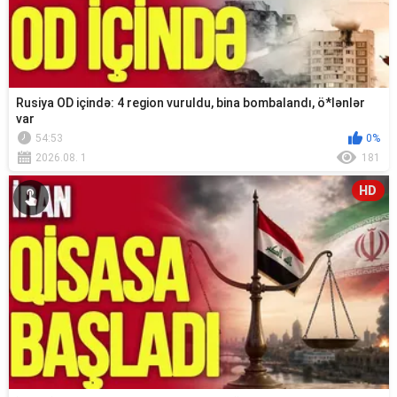
Rusiya OD içində: 4 region vuruldu, bina bombalandı, ö*lənlər
var
54:53
0%
2026.08. 1
181
HD