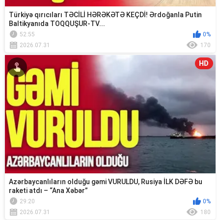
Türkiyə qırıcıları TƏCİLİ HƏRƏKƏTƏ KEÇDİ! Ərdoğanla Putin
Baltikyanıda TOQQUŞUR-TV...
52:55
0%
2026.07.31
170
HD
Azərbaycanlıların olduğu gəmi VURULDU, Rusiya İLK DƏFƏ bu
raketi atdı – “Ana Xəbər”
29:20
0%
2026.07.31
180