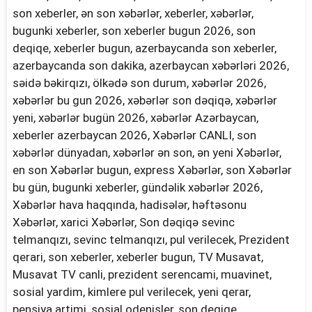
son xeberler, ən son xəbərlər, xeberler, xəbərlər,
bugunki xeberler, son xeberler bugun 2026, son
deqiqe, xeberler bugun, azerbaycanda son xeberler,
azerbaycanda son dakika, azerbaycan xəbərləri 2026,
səidə bəkirqızı, ölkədə son durum, xəbərlər 2026,
xəbərlər bu gun 2026, xəbərlər son dəqiqə, xəbərlər
yeni, xəbərlər bugün 2026, xəbərlər Azərbaycan,
xeberler azerbaycan 2026, Xəbərlər CANLI, son
xəbərlər dünyadan, xəbərlər ən son, ən yeni Xəbərlər,
en son Xəbərlər bugun, express Xəbərlər, son Xəbərlər
bu gün, bugunki xeberler, gündəlik xəbərlər 2026,
Xəbərlər hava haqqında, hadisələr, həftəsonu
Xəbərlər, xarici Xəbərlər, Son dəqiqə sevinc
telmanqızı, sevinc telmanqızı, pul verilecek, Prezident
qerari, son xeberler, xeberler bugun, TV Musavat,
Musavat TV canli, prezident serencami, muavinet,
sosial yardim, kimlere pul verilecek, yeni qerar,
pensiya artimi, sosial odenisler, son deqiqe,