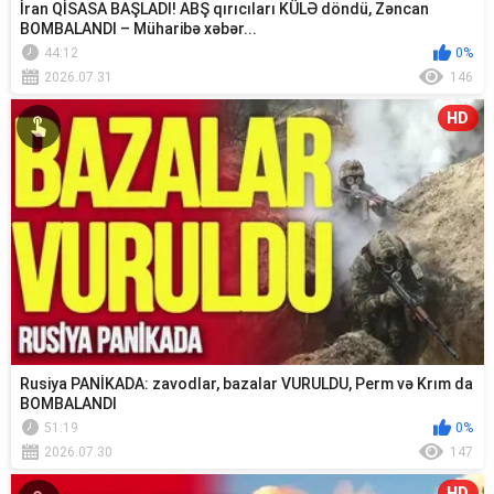
İran QİSASA BAŞLADI! ABŞ qırıcıları KÜLƏ döndü, Zəncan
BOMBALANDI – Müharibə xəbər...
44:12
0%
2026.07.31
146
HD
Rusiya PANİKADA: zavodlar, bazalar VURULDU, Perm və Krım da
BOMBALANDI
51:19
0%
2026.07.30
147
HD