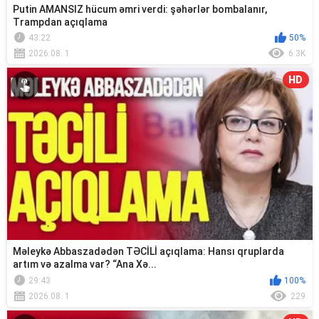
Putin AMANSIZ hücum əmri verdi: şəhərlər bombalanır,
Trampdan açıqlama
43:22
50%
2026.08. 1
6.3K
HD
Məleykə Abbaszadədən TƏCİLİ açıqlama: Hansı qruplarda
artım və azalma var? “Ana Xə...
29:43
100%
2026.08. 1
229