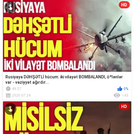
HD
Rusiyaya DƏHŞƏTLİ hücum: iki vilayət BOMBALANDI, ö*lənlər
var - vəziyyət ağırdır...
49:27
0%
2026.07.24
143
HD