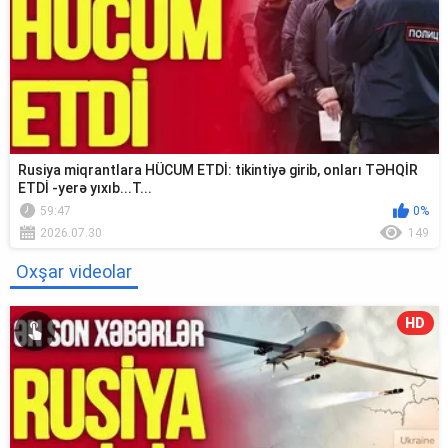
Rusiya miqrantlara HÜCUM ETDİ: tikintiyə girib, onları TƏHQİR
ETDİ -yerə yıxıb...T...
59:47
0%
2026.07.30
149
Oxşar videolar
HD