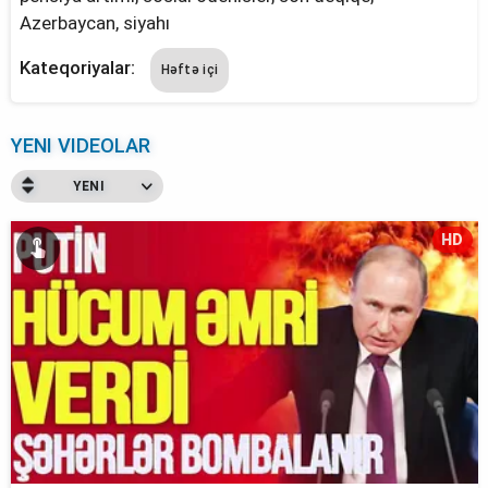
Azerbaycan, siyahı
Kateqoriyalar:
Həftə içi
YENI VIDEOLAR
YENI
HD