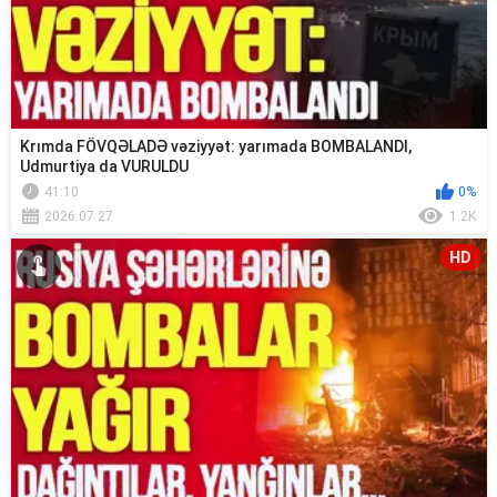
Krımda FÖVQƏLADƏ vəziyyət: yarımada BOMBALANDI,
Udmurtiya da VURULDU
41:10
0%
2026.07.27
1.2K
HD