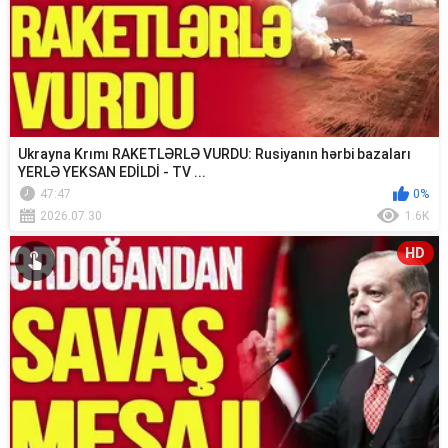
Ukrayna Krımı RAKETLƏRLƏ VURDU: Rusiyanın hərbi bazaları
YERLƏ YEKSAN EDİLDİ - TV ...
47:47
0%
2026.07.30
1.6K
HD