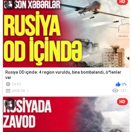
HD
Rusiya OD içində: 4 region vuruldu, bina bombalandı, ö*lənlər
var
54:53
0%
2026.08. 1
187
HD