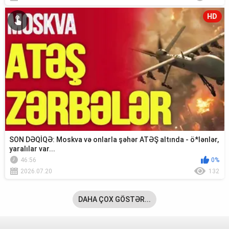
HD
SON DƏQİQƏ: Moskva və onlarla şəhər ATƏŞ altında - ö*lənlər,
yaralılar var...
46:56
0%
2026.07.20
132
DAHA ÇOX GÖSTƏR...