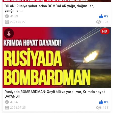
BU AN! Rusiya şəhərlərinə BOMBALAR yağır, dağıntılar,
yanğınlar...
41:53
0%
2026.07.27
125
HD
Rusiyada BOMBARDMAN: Xeyli ölü və yaralı var, Krımda həyat
DAYANDI!
49:56
0%
2026.07.25
163