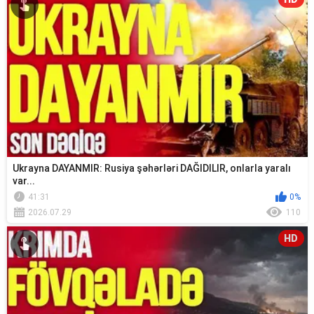
Ukrayna DAYANMIR: Rusiya şəhərləri DAĞIDILIR, onlarla yaralı
var...
41:31
0%
2026.07.29
110
HD