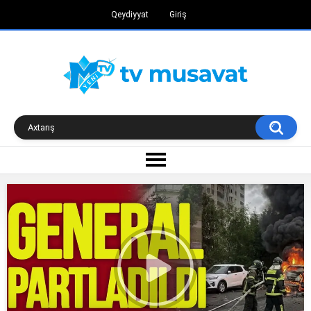
Qeydiyyat
Giriş