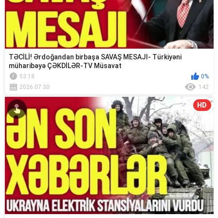
TƏCİLİ! Ərdoğandan birbaşa SAVAŞ MESAJI- Türkiyəni
müharibəyə ÇƏKDİLƏR-TV Müsavat
53:18
0%
2026.07.30
142
HD