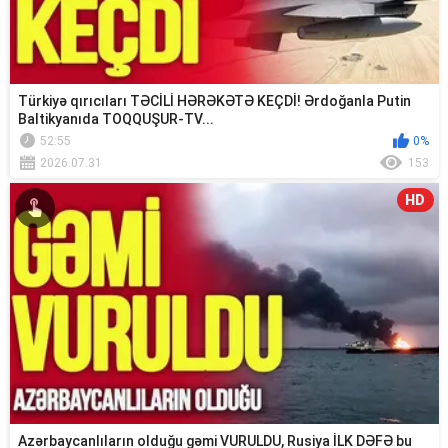
Türkiyə qırıcıları TƏCİLİ HƏRƏKƏTƏ KEÇDİ! Ərdoğanla Putin
Baltikyanıda TOQQUŞUR-TV...
52:55
0%
2026.07.31
153
HD
Azərbaycanlıların olduğu gəmi VURULDU, Rusiya İLK DƏFƏ bu