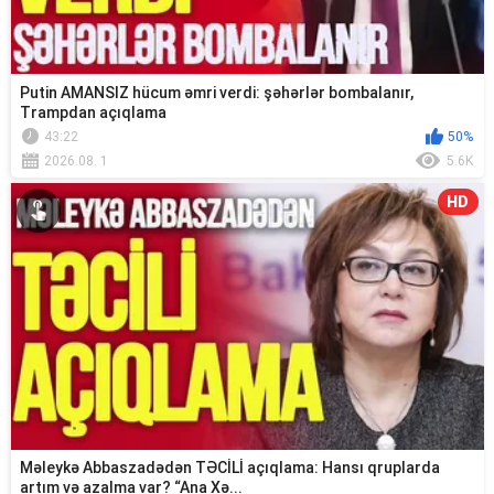
Putin AMANSIZ hücum əmri verdi: şəhərlər bombalanır,
Trampdan açıqlama
43:22
50%
2026.08. 1
5.6K
HD
Məleykə Abbaszadədən TƏCİLİ açıqlama: Hansı qruplarda
artım və azalma var? “Ana Xə...