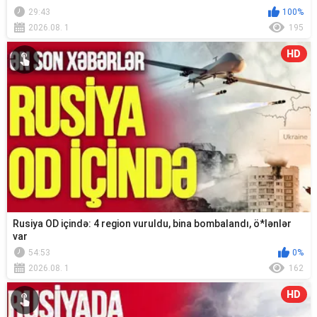
29:43
100%
2026.08. 1
195
HD
Rusiya OD içində: 4 region vuruldu, bina bombalandı, ö*lənlər
var
54:53
0%
2026.08. 1
162
HD