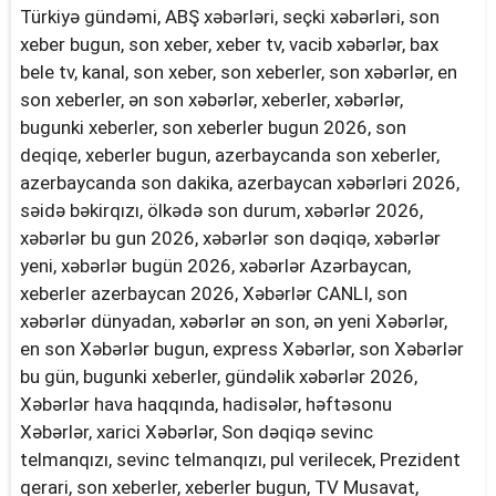
Türkiyə gündəmi, ABŞ xəbərləri, seçki xəbərləri, son
xeber bugun, son xeber, xeber tv, vacib xəbərlər, bax
bele tv, kanal, son xeber, son xeberler, son xəbərlər, en
son xeberler, ən son xəbərlər, xeberler, xəbərlər,
bugunki xeberler, son xeberler bugun 2026, son
deqiqe, xeberler bugun, azerbaycanda son xeberler,
azerbaycanda son dakika, azerbaycan xəbərləri 2026,
səidə bəkirqızı, ölkədə son durum, xəbərlər 2026,
xəbərlər bu gun 2026, xəbərlər son dəqiqə, xəbərlər
yeni, xəbərlər bugün 2026, xəbərlər Azərbaycan,
xeberler azerbaycan 2026, Xəbərlər CANLI, son
xəbərlər dünyadan, xəbərlər ən son, ən yeni Xəbərlər,
en son Xəbərlər bugun, express Xəbərlər, son Xəbərlər
bu gün, bugunki xeberler, gündəlik xəbərlər 2026,
Xəbərlər hava haqqında, hadisələr, həftəsonu
Xəbərlər, xarici Xəbərlər, Son dəqiqə sevinc
telmanqızı, sevinc telmanqızı, pul verilecek, Prezident
qerari, son xeberler, xeberler bugun, TV Musavat,