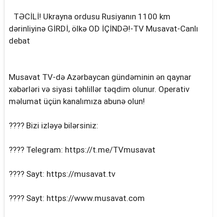
TƏCİLİ! Ukrayna ordusu Rusiyanın 1100 km
dərinliyinə GİRDİ, ölkə OD İÇİNDƏ!-TV Musavat-Canlı
debat
Musavat TV-də Azərbaycan gündəminin ən qaynar
xəbərləri və siyasi təhlillər təqdim olunur. Operativ
məlumat üçün kanalımıza abunə olun!
???? Bizi izləyə bilərsiniz:
???? Telegram: https://t.me/TVmusavat
???? Sayt: https://musavat.tv
???? Sayt: https://www.musavat.com