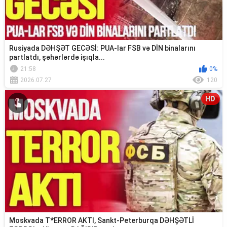
Rusiyada DƏHŞƏT GECƏSİ: PUA-lar FSB və DİN binalarını
partlatdı, şəhərlərdə işıqla...
21:58
0%
2026.07.27
120
HD
Moskvada T*ERROR AKTI, Sankt-Peterburqa DƏHŞƏTLİ