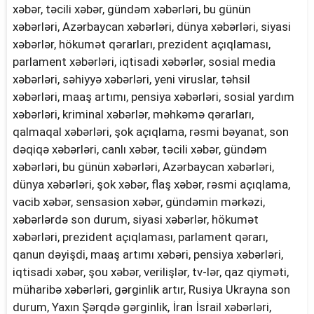
xəbər, təcili xəbər, gündəm xəbərləri, bu günün
xəbərləri, Azərbaycan xəbərləri, dünya xəbərləri, siyasi
xəbərlər, hökumət qərarları, prezident açıqlaması,
parlament xəbərləri, iqtisadi xəbərlər, sosial media
xəbərləri, səhiyyə xəbərləri, yeni viruslar, təhsil
xəbərləri, maaş artımı, pensiya xəbərləri, sosial yardım
xəbərləri, kriminal xəbərlər, məhkəmə qərarları,
qalmaqal xəbərləri, şok açıqlama, rəsmi bəyanat, son
dəqiqə xəbərləri, canlı xəbər, təcili xəbər, gündəm
xəbərləri, bu günün xəbərləri, Azərbaycan xəbərləri,
dünya xəbərləri, şok xəbər, flaş xəbər, rəsmi açıqlama,
vacib xəbər, sensasion xəbər, gündəmin mərkəzi,
xəbərlərdə son durum, siyasi xəbərlər, hökumət
xəbərləri, prezident açıqlaması, parlament qərarı,
qanun dəyişdi, maaş artımı xəbəri, pensiya xəbərləri,
iqtisadi xəbər, şou xəbər, verilişlər, tv-lər, qaz qiyməti,
müharibə xəbərləri, gərginlik artır, Rusiya Ukrayna son
durum, Yaxın Şərqdə gərginlik, İran İsrail xəbərləri,