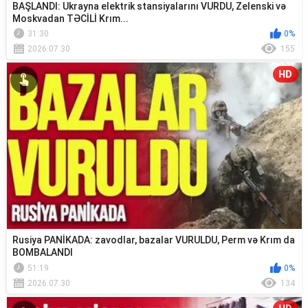
BAŞLANDI: Ukrayna elektrik stansiyalarını VURDU, Zelenski və
Moskvadan TƏCİLİ Krım...
31:30
0%
2026.07.30
155
HD
Rusiya PANİKADA: zavodlar, bazalar VURULDU, Perm və Krım da
BOMBALANDI
51:19
0%
2026.07.30
134