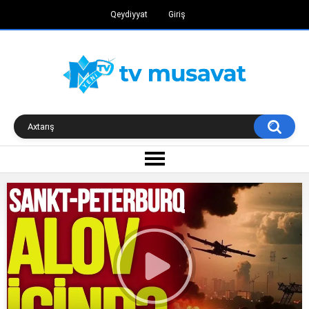
Qeydiyyat
Giriş