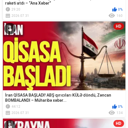
raketi atdı – “Ana Xəbər”
29:20
0%
2026.07.31
160
HD
İran QİSASA BAŞLADI! ABŞ qırıcıları KÜLƏ döndü, Zəncan
BOMBALANDI – Müharibə xəbər...
44:12
0%
2026.07.31
134
HD