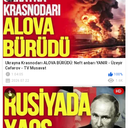
Ukrayna Krasnodarı ALOVA BÜRÜDÜ: Neft anbarı YANIR - Üzeyir
Cəfərov - TV Musavat
1:04:05
100%
2026.07.22
1.6K
HD