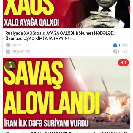
Rusiyada XAOS: xalq AYAĞA QALXDI, hökumət HƏDƏLƏDİ:
Özünüzü UŞAQ KİMİ APARMAYIN! -...
53:19
100%
2026.07.22
160
HD