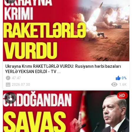
Ukrayna Krımı RAKETLƏRLƏ VURDU: Rusiyanın hərbi bazaları
YERLƏ YEKSAN EDİLDİ - TV ...
47:47
0%
2026.07.30
1.6K
HD