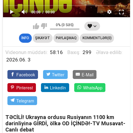
00:00
00:00
0% (0 SƏS)
İNFO
ŞIKAYƏT
PAYLAŞMAQ
KOMMENTLƏR(0)
Videonun müddəti:
58:16
Baxış:
299
Əlavə edilib:
2026.06. 3
Facebook
Twitter
E-Mail
Pinterest
LinkedIn
WhatsApp
Telegram
TƏCİLİ! Ukrayna ordusu Rusiyanın 1100 km
dərinliyinə GİRDİ, ölkə OD İÇİNDƏ!-TV Musavat-
Canlı debat