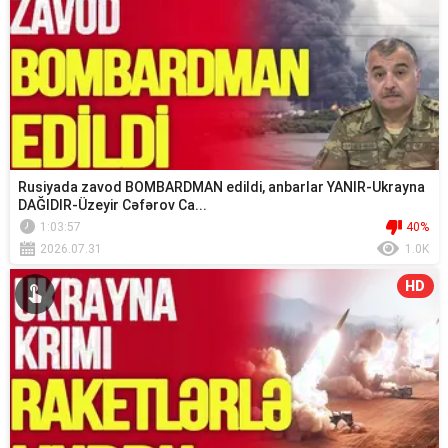
Rusiyada zavod BOMBARDMAN edildi, anbarlar YANIR-Ukrayna
DAĞIDIR-Üzeyir Cəfərov Ca...
1:03:57
40%
2026.07.31
1.0K
HD