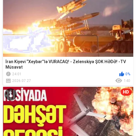
İran Kiyevi “Xeybər”lə VURACAQ! - Zelenskiyə ŞOK HƏDƏ! -TV
Müsavat
24:01
0%
2026.07.27
140
HD