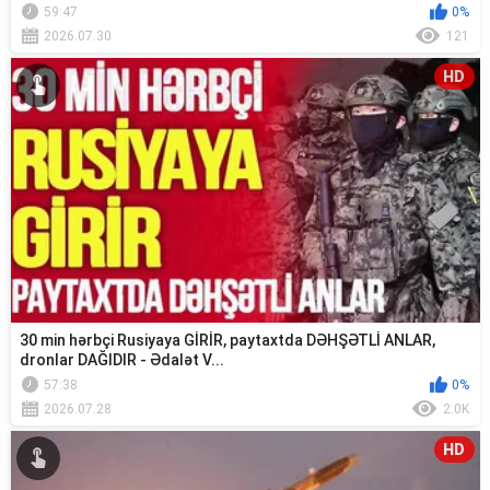
59:47
0%
2026.07.30
121
HD
30 min hərbçi Rusiyaya GİRİR, paytaxtda DƏHŞƏTLİ ANLAR,
dronlar DAĞIDIR - Ədalət V...
57:38
0%
2026.07.28
2.0K
HD