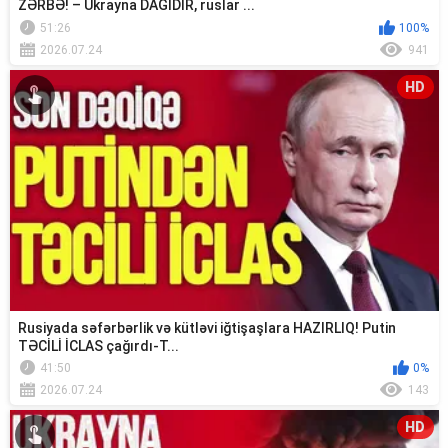
ZƏRBƏ! – Ukrayna DAĞIDIR, ruslar ...
51:26
100%
2026.07.24
941
HD
Rusiyada səfərbərlik və kütləvi iğtişaşlara HAZIRLIQ! Putin
TƏCİLİ İCLAS çağırdı-T...
41:50
0%
2026.07.24
143
HD