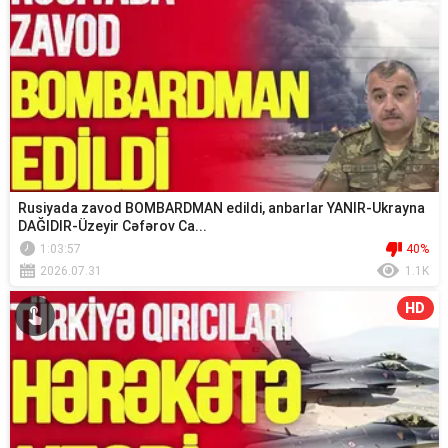
Rusiyada zavod BOMBARDMAN edildi, anbarlar YANIR-Ukrayna
DAĞIDIR-Üzeyir Cəfərov Ca...
1:03:57
40%
2026.07.31
1.1K
HD