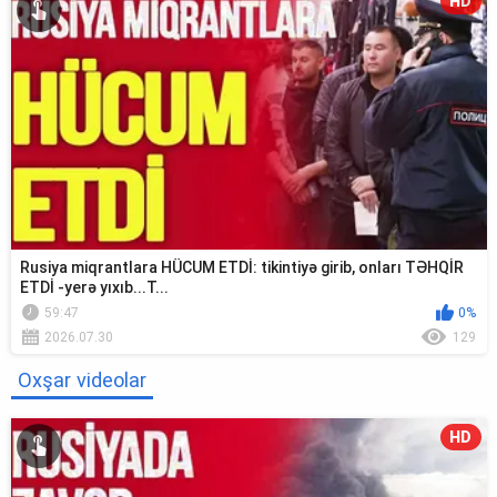
HD
Rusiya miqrantlara HÜCUM ETDİ: tikintiyə girib, onları TƏHQİR
ETDİ -yerə yıxıb...T...
59:47
0%
2026.07.30
129
Oxşar videolar
HD