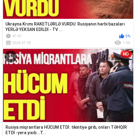
Ukrayna Krımı RAKETLƏRLƏ VURDU: Rusiyanın hərbi bazaları
YERLƏ YEKSAN EDİLDİ - TV ...
47:47
0%
2026.07.30
1.5K
HD
Rusiya miqrantlara HÜCUM ETDİ: tikintiyə girib, onları TƏHQİR
ETDİ -yerə yıxıb...T...