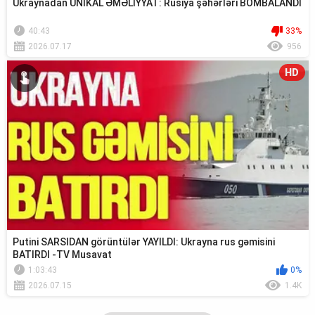
Ukraynadan UNİKAL ƏMƏLİYYAT: Rusiya şəhərləri BOMBALANDI
40:43
33%
2026.07.17
956
HD
Putini SARSIDAN görüntülər YAYILDI: Ukrayna rus gəmisini
BATIRDI -TV Musavat
1:03:43
0%
2026.07.15
1.4K