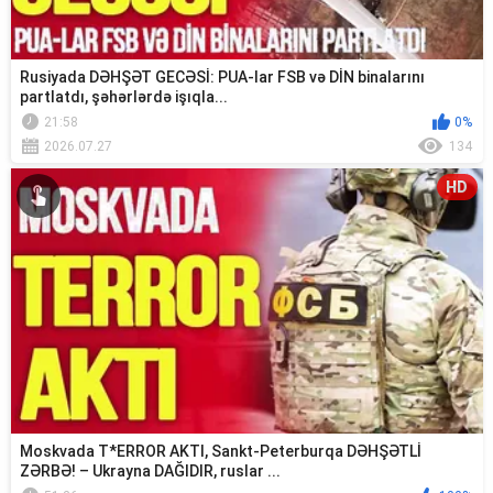
Rusiyada DƏHŞƏT GECƏSİ: PUA-lar FSB və DİN binalarını
partlatdı, şəhərlərdə işıqla...
21:58
0%
2026.07.27
134
HD
Moskvada T*ERROR AKTI, Sankt-Peterburqa DƏHŞƏTLİ
ZƏRBƏ! – Ukrayna DAĞIDIR, ruslar ...