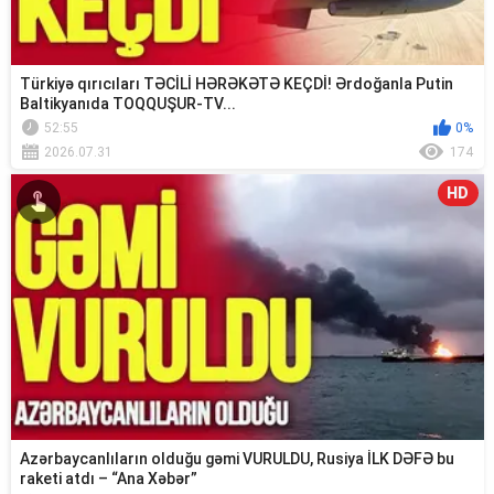
Türkiyə qırıcıları TƏCİLİ HƏRƏKƏTƏ KEÇDİ! Ərdoğanla Putin
Baltikyanıda TOQQUŞUR-TV...
52:55
0%
2026.07.31
174
HD
Azərbaycanlıların olduğu gəmi VURULDU, Rusiya İLK DƏFƏ bu
raketi atdı – “Ana Xəbər”