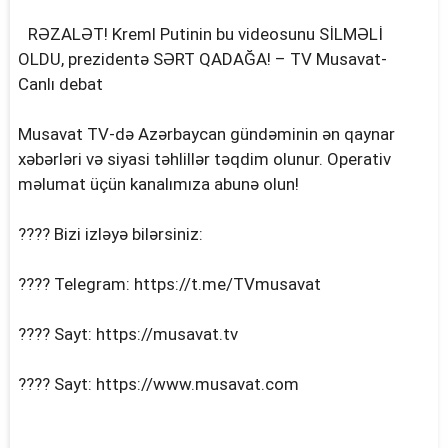
RƏZALƏT! Kreml Putinin bu videosunu SİLMƏLİ
OLDU, prezidentə SƏRT QADAĞA! – TV Musavat-
Canlı debat
Musavat TV-də Azərbaycan gündəminin ən qaynar
xəbərləri və siyasi təhlillər təqdim olunur. Operativ
məlumat üçün kanalımıza abunə olun!
???? Bizi izləyə bilərsiniz:
???? Telegram: https://t.me/TVmusavat
???? Sayt: https://musavat.tv
???? Sayt: https://www.musavat.com