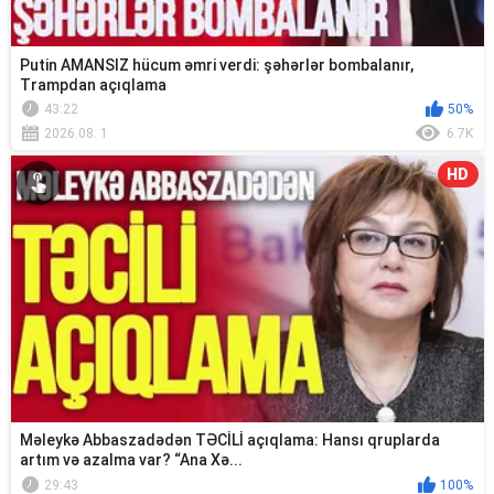
Putin AMANSIZ hücum əmri verdi: şəhərlər bombalanır,
Trampdan açıqlama
43:22
50%
2026.08. 1
6.7K
HD
Məleykə Abbaszadədən TƏCİLİ açıqlama: Hansı qruplarda
artım və azalma var? “Ana Xə...
29:43
100%