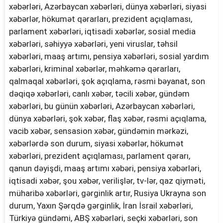
xəbərləri, Azərbaycan xəbərləri, dünya xəbərləri, siyasi
xəbərlər, hökumət qərarları, prezident açıqlaması,
parlament xəbərləri, iqtisadi xəbərlər, sosial media
xəbərləri, səhiyyə xəbərləri, yeni viruslar, təhsil
xəbərləri, maaş artımı, pensiya xəbərləri, sosial yardım
xəbərləri, kriminal xəbərlər, məhkəmə qərarları,
qalmaqal xəbərləri, şok açıqlama, rəsmi bəyanat, son
dəqiqə xəbərləri, canlı xəbər, təcili xəbər, gündəm
xəbərləri, bu günün xəbərləri, Azərbaycan xəbərləri,
dünya xəbərləri, şok xəbər, flaş xəbər, rəsmi açıqlama,
vacib xəbər, sensasion xəbər, gündəmin mərkəzi,
xəbərlərdə son durum, siyasi xəbərlər, hökumət
xəbərləri, prezident açıqlaması, parlament qərarı,
qanun dəyişdi, maaş artımı xəbəri, pensiya xəbərləri,
iqtisadi xəbər, şou xəbər, verilişlər, tv-lər, qaz qiyməti,
müharibə xəbərləri, gərginlik artır, Rusiya Ukrayna son
durum, Yaxın Şərqdə gərginlik, İran İsrail xəbərləri,
Türkiyə gündəmi, ABŞ xəbərləri, seçki xəbərləri, son