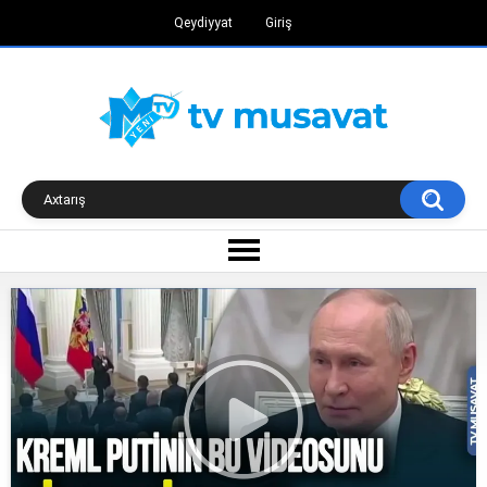
Qeydiyyat
Giriş