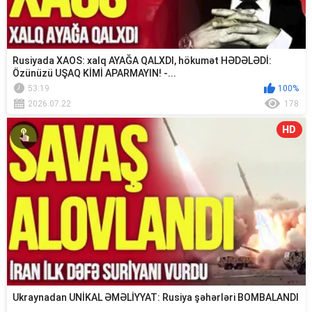
Rusiyada XAOS: xalq AYAĞA QALXDI, hökumət HƏDƏLƏDİ:
Özünüzü UŞAQ KİMİ APARMAYIN! -...
53:19
100%
2026.07.22
178
HD
Ukraynadan UNİKAL ƏMƏLİYYAT: Rusiya şəhərləri BOMBALANDI