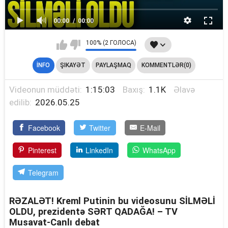
00:00
00:00
100% (2 ГОЛОСА)
İNFO
ŞIKAYƏT
PAYLAŞMAQ
KOMMENTLƏR(0)
Videonun müddəti:
1:15:03
Baxış:
1.1K
Əlavə
edilib:
2026.05.25
Facebook
Twitter
E-Mail
Pinterest
LinkedIn
WhatsApp
Telegram
RƏZALƏT! Kreml Putinin bu videosunu SİLMƏLİ
OLDU, prezidentə SƏRT QADAĞA! – TV
Musavat-Canlı debat