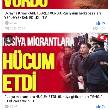
Ukrayna Krımı RAKETLƏRLƏ VURDU: Rusiyanın hərbi bazaları
YERLƏ YEKSAN EDİLDİ - TV ...
47:47
0%
2026.07.30
1.6K
HD
Rusiya miqrantlara HÜCUM ETDİ: tikintiyə girib, onları TƏHQİR
ETDİ -yerə yıxıb...T...
59:47
0%