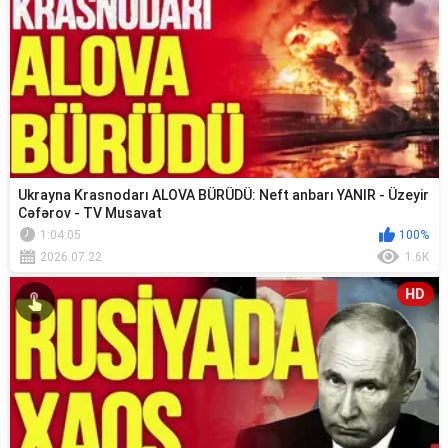
Ukrayna Krasnodarı ALOVA BÜRÜDÜ: Neft anbarı YANIR - Üzeyir
Cəfərov - TV Musavat
1:04:05
100%
2026.07.22
1.6K
HD