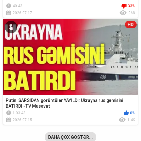
40:43
33%
2026.07.17
968
HD
Putini SARSIDAN görüntülər YAYILDI: Ukrayna rus gəmisini
BATIRDI -TV Musavat
1:03:43
0%
2026.07.15
1.4K
DAHA ÇOX GÖSTƏR...