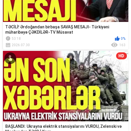
TƏCİLİ! Ərdoğandan birbaşa SAVAŞ MESAJI- Türkiyəni
müharibəyə ÇƏKDİLƏR-TV Müsavat
53:18
0%
2026.07.30
163
HD
BAŞLANDI: Ukrayna elektrik stansiyalarını VURDU, Zelenski və