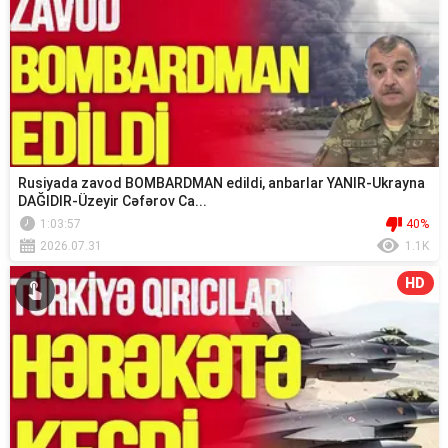
Rusiyada zavod BOMBARDMAN edildi, anbarlar YANIR-Ukrayna
DAĞIDIR-Üzeyir Cəfərov Ca...
1:03:57
40%
2026.07.31
1.1K
HD