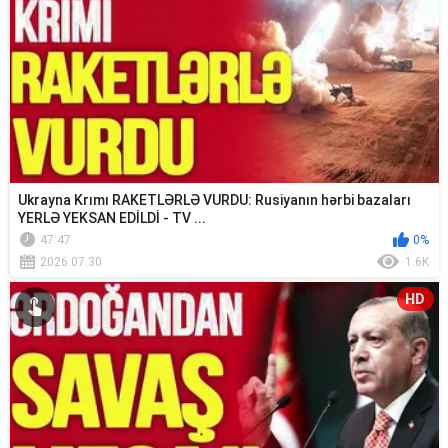
Ukrayna Krımı RAKETLƏRLƏ VURDU: Rusiyanın hərbi bazaları
YERLƏ YEKSAN EDİLDİ - TV ...
47:47
0%
2026.07.30
1.6K
HD