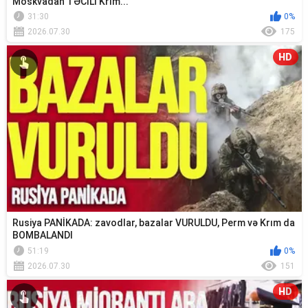
Moskvadan TƏCİLİ Krım...
31:30
0%
2026.07.30
175
HD
Rusiya PANİKADA: zavodlar, bazalar VURULDU, Perm və Krım da
BOMBALANDI
51:19
0%
2026.07.30
151
HD