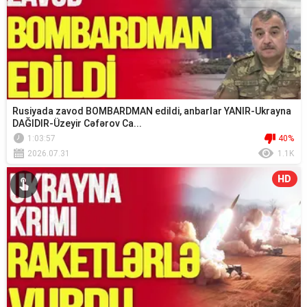
Rusiyada zavod BOMBARDMAN edildi, anbarlar YANIR-Ukrayna
DAĞIDIR-Üzeyir Cəfərov Ca...
1:03:57
40%
2026.07.31
1.1K
HD