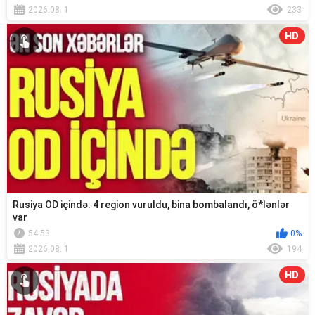
2026.08. 1
233
HD
Rusiya OD içində: 4 region vuruldu, bina bombalandı, ö*lənlər
var
54:53
0%
2026.08. 1
194
HD