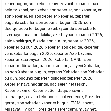
xeber bugun, son xeber, xeber tv, vacib xəbərlər, bax
bele tv, kanal, son xeber, son xeberler, son xəbərlər, en
son xeberler, ən son xəbərlər, xeberler, xəbərlər,
bugunki xeberler, son xeberler bugun 2026, son
deqiqe, xeberler bugun, azerbaycanda son xeberler,
azerbaycanda son dakika, azerbaycan xəbərləri 2026,
səidə bəkirqızı, ölkədə son durum, xəbərlər 2026,
xəbərlər bu gun 2026, xəbərlər son dəqiqə, xəbərlər
yeni, xəbərlər bugün 2026, xəbərlər Azərbaycan,
xeberler azerbaycan 2026, Xəbərlər CANLI, son
xəbərlər dünyadan, xəbərlər ən son, ən yeni Xəbərlər,
en son Xəbərlər bugun, express Xəbərlər, son Xəbərlər
bu gün, bugunki xeberler, gündəlik xəbərlər 2026,
Xəbərlər hava haqqında, hadisələr, həftəsonu
Xəbərlər, xarici Xəbərlər, Son dəqiqə sevinc
telmanqızı, sevinc telmanqızı, pul verilecek, Prezident
qerari, son xeberler, xeberler bugun, TV Musavat,
Musavat TV canli, prezident serencami, muavinet,