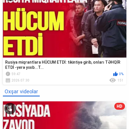
Rusiya miqrantlara HÜCUM ETDİ: tikintiyə girib, onları TƏHQİR
ETDİ -yerə yıxıb...T...
59:47
0%
2026.07.30
151
Oxşar videolar
HD