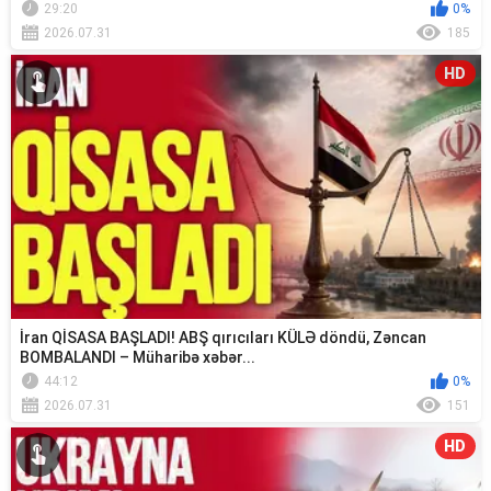
29:20
0%
2026.07.31
185
HD
İran QİSASA BAŞLADI! ABŞ qırıcıları KÜLƏ döndü, Zəncan
BOMBALANDI – Müharibə xəbər...
44:12
0%
2026.07.31
151
HD