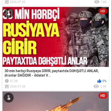
2026.07.30
144
HD
30 min hərbçi Rusiyaya GİRİR, paytaxtda DƏHŞƏTLİ ANLAR,
dronlar DAĞIDIR - Ədalət V...
57:38
0%
2026.07.28
2.0K
HD