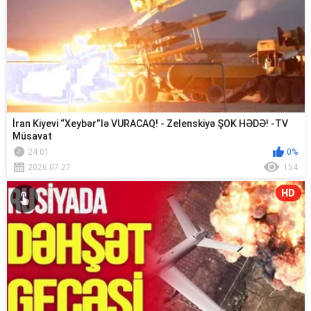
İran Kiyevi “Xeybər”lə VURACAQ! - Zelenskiyə ŞOK HƏDƏ! -TV
Müsavat
24:01
0%
2026.07.27
154
HD