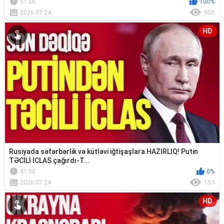
51:26
100%
2026.07.24
950
HD
Rusiyada səfərbərlik və kütləvi iğtişaşlara HAZIRLIQ! Putin
TƏCİLİ İCLAS çağırdı-T...
41:50
0%
2026.07.24
153
HD