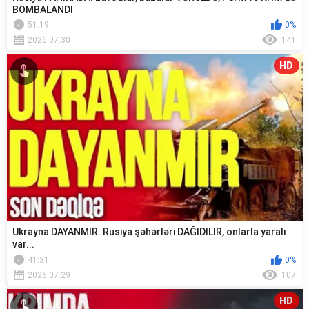
BOMBALANDI
51:19
0%
2026.07.30
141
HD
Ukrayna DAYANMIR: Rusiya şəhərləri DAĞIDILIR, onlarla yaralı
var...
41:31
0%
2026.07.29
107
HD