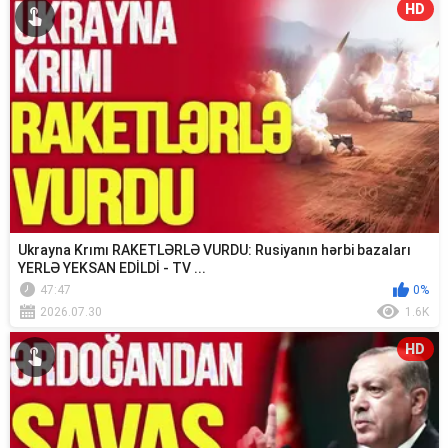
HD
Ukrayna Krımı RAKETLƏRLƏ VURDU: Rusiyanın hərbi bazaları
YERLƏ YEKSAN EDİLDİ - TV ...
47:47
0%
2026.07.30
1.6K
HD