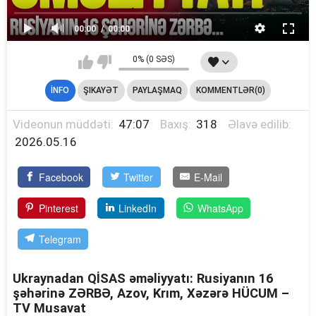
00:00
00:00
0% (0 SƏS)
İNFO
ŞIKAYƏT
PAYLAŞMAQ
KOMMENTLƏR(0)
Videonun müddəti:
47:07
Baxış:
318
Əlavə edilib:
2026.05.16
Facebook
Twitter
E-Mail
Pinterest
LinkedIn
WhatsApp
Telegram
Ukraynadan QİSAS əməliyyatı: Rusiyanın 16
şəhərinə ZƏRBƏ, Azov, Krım, Xəzərə HÜCUM –
TV Musavat