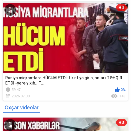
HD
Rusiya miqrantlara HÜCUM ETDİ: tikintiyə girib, onları TƏHQİR
ETDİ -yerə yıxıb...T...
59:47
0%
2026.07.30
148
Oxşar videolar
HD