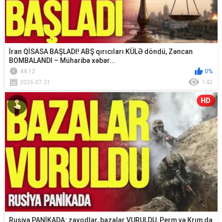
İran QİSASA BAŞLADI! ABŞ qırıcıları KÜLƏ döndü, Zəncan
BOMBALANDI – Müharibə xəbər...
44:12
0%
2026.07.31
142
HD
Rusiya PANİKADA: zavodlar, bazalar VURULDU, Perm və Krım da