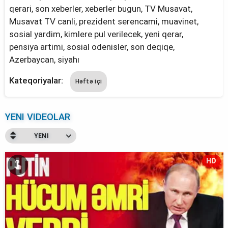
qerari, son xeberler, xeberler bugun, TV Musavat,
Musavat TV canli, prezident serencami, muavinet,
sosial yardim, kimlere pul verilecek, yeni qerar,
pensiya artimi, sosial odenisler, son deqiqe,
Azerbaycan, siyahı
Kateqoriyalar:
Həftə içi
YENI VIDEOLAR
YENI
HD