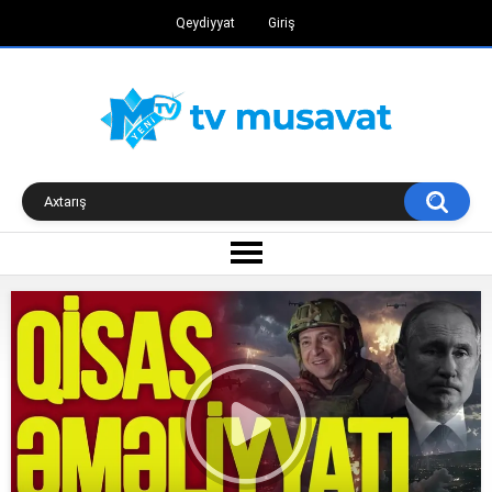
Qeydiyyat
Giriş