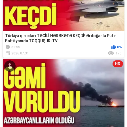
Türkiyə qırıcıları TƏCİLİ HƏRƏKƏTƏ KEÇDİ! Ərdoğanla Putin
Baltikyanıda TOQQUŞUR-TV...
52:55
0%
2026.07.31
170
HD