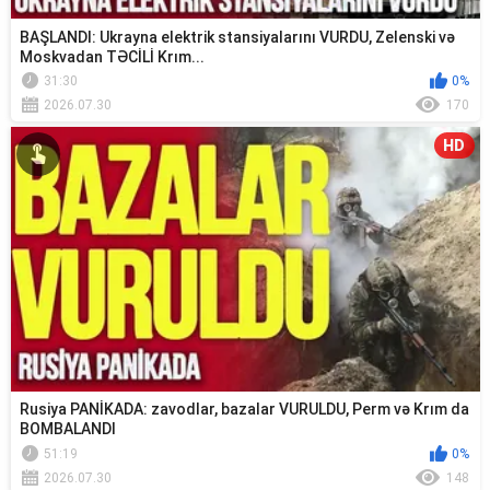
BAŞLANDI: Ukrayna elektrik stansiyalarını VURDU, Zelenski və
Moskvadan TƏCİLİ Krım...
31:30
0%
2026.07.30
170
HD
Rusiya PANİKADA: zavodlar, bazalar VURULDU, Perm və Krım da
BOMBALANDI
51:19
0%
2026.07.30
148