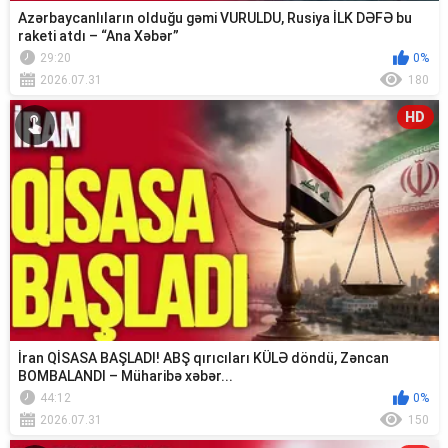
Azərbaycanlıların olduğu gəmi VURULDU, Rusiya İLK DƏFƏ bu
raketi atdı – “Ana Xəbər”
29:20
0%
2026.07.31
180
HD
İran QİSASA BAŞLADI! ABŞ qırıcıları KÜLƏ döndü, Zəncan
BOMBALANDI – Müharibə xəbər...
44:12
0%
2026.07.31
150