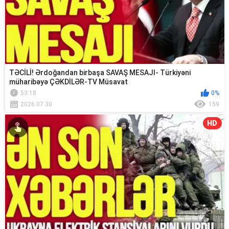
TƏCİLİ! Ərdoğandan birbaşa SAVAŞ MESAJI- Türkiyəni
müharibəyə ÇƏKDİLƏR-TV Müsavat
53:18
0%
2026.07.30
159
HD