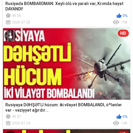
Rusiyada BOMBARDMAN: Xeyli ölü və yaralı var, Krımda həyat
DAYANDI!
49:56
0%
2026.07.25
158
HD
Rusiyaya DƏHŞƏTLİ hücum: iki vilayət BOMBALANDI, ö*lənlər
var - vəziyyət ağırdır...
49:27
0%
2026.07.24
140