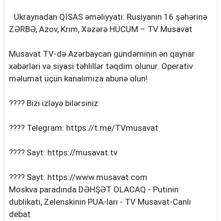
Ukraynadan QİSAS əməliyyatı: Rusiyanın 16 şəhərinə
ZƏRBƏ, Azov, Krım, Xəzərə HÜCUM – TV Musavat
Musavat TV-də Azərbaycan gündəminin ən qaynar
xəbərləri və siyasi təhlillər təqdim olunur. Operativ
məlumat üçün kanalımıza abunə olun!
???? Bizi izləyə bilərsiniz:
???? Telegram: https://t.me/TVmusavat
???? Sayt: https://musavat.tv
???? Sayt: https://www.musavat.com
Moskva paradında DƏHŞƏT OLACAQ - Putinin
dublikatı, Zelenskinin PUA-ları - TV Musavat-Canlı
debat