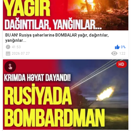
BU AN! Rusiya şəhərlərinə BOMBALAR yağır, dağıntılar,
yanğınlar...
41:53
0%
2026.07.27
122
HD