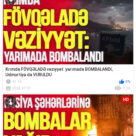
Krımda FÖVQƏLADƏ vəziyyət: yarımada BOMBALANDI,
Udmurtiya da VURULDU
41:10
0%
2026.07.27
1.2K
HD