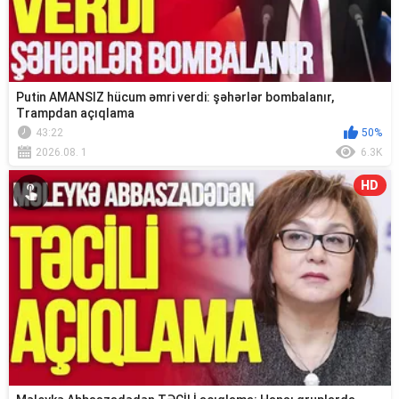
Putin AMANSIZ hücum əmri verdi: şəhərlər bombalanır,
Trampdan açıqlama
43:22
50%
2026.08. 1
6.3K
HD