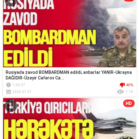
Rusiyada zavod BOMBARDMAN edildi, anbarlar YANIR-Ukrayna
DAĞIDIR-Üzeyir Cəfərov Ca...
1:03:57
40%
2026.07.31
1.1K
HD