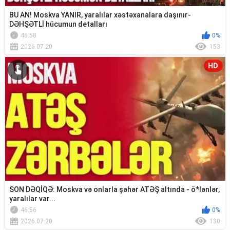
BU AN! Moskva YANIR, yaralılar xəstəxanalara daşınır-
DƏHŞƏTLİ hücumun detalları
46:58
0%
2026.07.20
153
HD
SON DƏQİQƏ: Moskva və onlarla şəhər ATƏŞ altında - ö*lənlər,
yaralılar var...
46:56
0%
2026.07.20
130