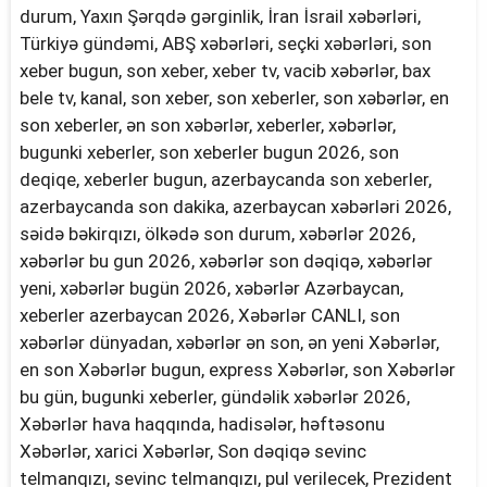
durum, Yaxın Şərqdə gərginlik, İran İsrail xəbərləri,
Türkiyə gündəmi, ABŞ xəbərləri, seçki xəbərləri, son
xeber bugun, son xeber, xeber tv, vacib xəbərlər, bax
bele tv, kanal, son xeber, son xeberler, son xəbərlər, en
son xeberler, ən son xəbərlər, xeberler, xəbərlər,
bugunki xeberler, son xeberler bugun 2026, son
deqiqe, xeberler bugun, azerbaycanda son xeberler,
azerbaycanda son dakika, azerbaycan xəbərləri 2026,
səidə bəkirqızı, ölkədə son durum, xəbərlər 2026,
xəbərlər bu gun 2026, xəbərlər son dəqiqə, xəbərlər
yeni, xəbərlər bugün 2026, xəbərlər Azərbaycan,
xeberler azerbaycan 2026, Xəbərlər CANLI, son
xəbərlər dünyadan, xəbərlər ən son, ən yeni Xəbərlər,
en son Xəbərlər bugun, express Xəbərlər, son Xəbərlər
bu gün, bugunki xeberler, gündəlik xəbərlər 2026,
Xəbərlər hava haqqında, hadisələr, həftəsonu
Xəbərlər, xarici Xəbərlər, Son dəqiqə sevinc
telmanqızı, sevinc telmanqızı, pul verilecek, Prezident