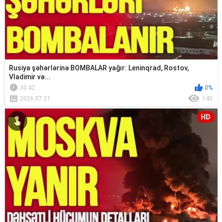
Rusiya şəhərlərinə BOMBALAR yağır: Leninqrad, Rostov,
Vladimir və...
30:42
0%
2026.07.21
140
HD