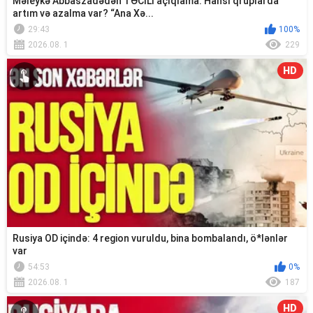
Məleykə Abbaszadədən TƏCİLİ açıqlama: Hansı qruplarda
artım və azalma var? “Ana Xə...
29:43
100%
2026.08. 1
229
HD
Rusiya OD içində: 4 region vuruldu, bina bombalandı, ö*lənlər
var
54:53
0%
2026.08. 1
187
HD