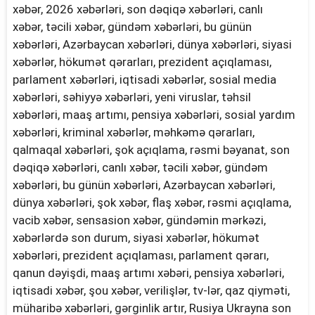
xəbər, 2026 xəbərləri, son dəqiqə xəbərləri, canlı
xəbər, təcili xəbər, gündəm xəbərləri, bu günün
xəbərləri, Azərbaycan xəbərləri, dünya xəbərləri, siyasi
xəbərlər, hökumət qərarları, prezident açıqlaması,
parlament xəbərləri, iqtisadi xəbərlər, sosial media
xəbərləri, səhiyyə xəbərləri, yeni viruslar, təhsil
xəbərləri, maaş artımı, pensiya xəbərləri, sosial yardım
xəbərləri, kriminal xəbərlər, məhkəmə qərarları,
qalmaqal xəbərləri, şok açıqlama, rəsmi bəyanat, son
dəqiqə xəbərləri, canlı xəbər, təcili xəbər, gündəm
xəbərləri, bu günün xəbərləri, Azərbaycan xəbərləri,
dünya xəbərləri, şok xəbər, flaş xəbər, rəsmi açıqlama,
vacib xəbər, sensasion xəbər, gündəmin mərkəzi,
xəbərlərdə son durum, siyasi xəbərlər, hökumət
xəbərləri, prezident açıqlaması, parlament qərarı,
qanun dəyişdi, maaş artımı xəbəri, pensiya xəbərləri,
iqtisadi xəbər, şou xəbər, verilişlər, tv-lər, qaz qiyməti,
müharibə xəbərləri, gərginlik artır, Rusiya Ukrayna son