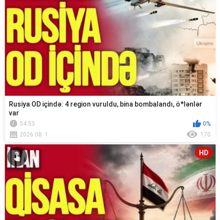
Rusiya OD içində: 4 region vuruldu, bina bombalandı, ö*lənlər
var
54:53
0%
2026.08. 1
170
HD