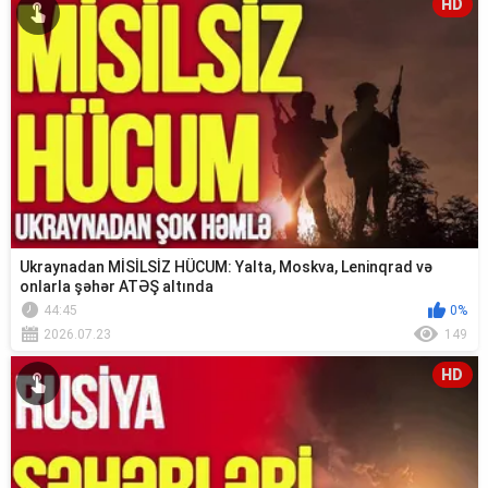
HD
Ukraynadan MİSİLSİZ HÜCUM: Yalta, Moskva, Leninqrad və
onlarla şəhər ATƏŞ altında
44:45
0%
2026.07.23
149
HD