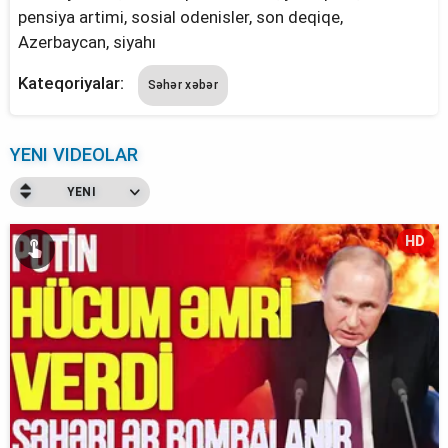
pensiya artimi, sosial odenisler, son deqiqe,
Azerbaycan, siyahı
Kateqoriyalar:
Səhər xəbər
YENI VIDEOLAR
YENI
HD