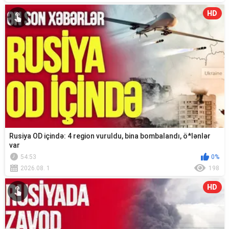
HD
Rusiya OD içində: 4 region vuruldu, bina bombalandı, ö*lənlər
var
54:53
0%
2026.08. 1
198
HD