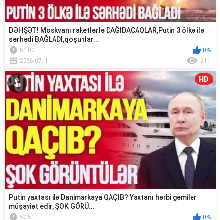
DƏHŞƏT! Moskvanı raketlərlə DAĞIDACAQLAR,Putin 3 ölkə ilə
sərhədi BAĞLADI,qoşunlar...
51:00
0%
2026.07. 1
211
HD
Putin yaxtası ilə Danimarkaya QAÇIB? Yaxtanı hərbi gəmilər
müşayiət edir, ŞOK GÖRÜ...
50:51
0%