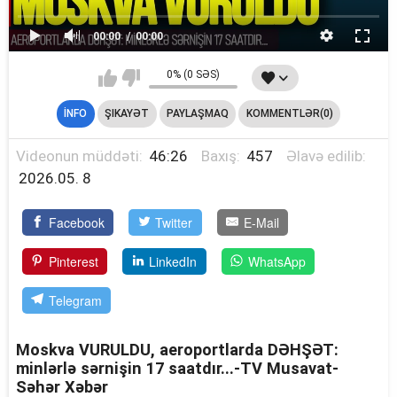
00:00
00:00
0% (0 SƏS)
İNFO
ŞIKAYƏT
PAYLAŞMAQ
KOMMENTLƏR(0)
Videonun müddəti:
46:26
Baxış:
457
Əlavə edilib:
2026.05. 8
Facebook
Twitter
E-Mail
Pinterest
LinkedIn
WhatsApp
Telegram
Moskva VURULDU, aeroportlarda DƏHŞƏT:
minlərlə sərnişin 17 saatdır...-TV Musavat-
Səhər Xəbər