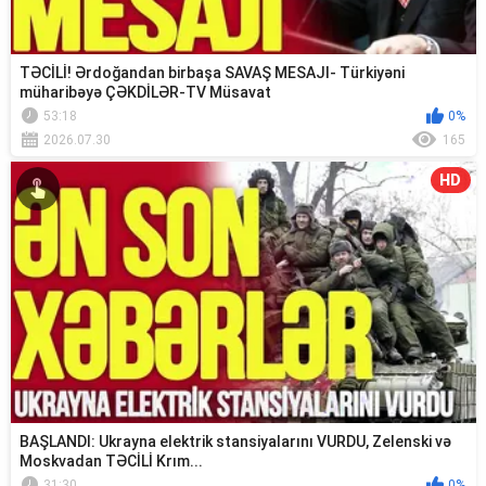
TƏCİLİ! Ərdoğandan birbaşa SAVAŞ MESAJI- Türkiyəni
müharibəyə ÇƏKDİLƏR-TV Müsavat
53:18
0%
2026.07.30
165
HD
BAŞLANDI: Ukrayna elektrik stansiyalarını VURDU, Zelenski və
Moskvadan TƏCİLİ Krım...
31:30
0%