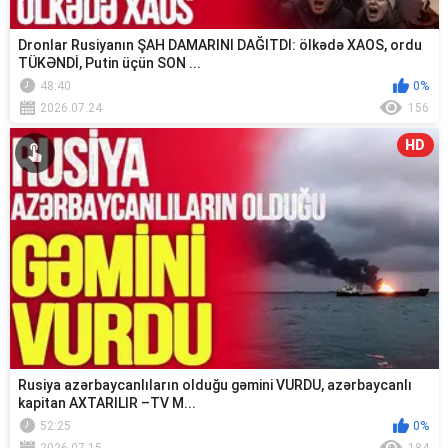
Dronlar Rusiyanın ŞAH DAMARINI DAĞITDI: ölkədə XAOS, ordu
TÜKƏNDİ, Putin üçün SON ...
48:40
0%
2026.07.24
156
HD
Rusiya azərbaycanlıların olduğu gəmini VURDU, azərbaycanlı
kapitan AXTARILIR –TV M...
52:25
0%
2026.07.15
184