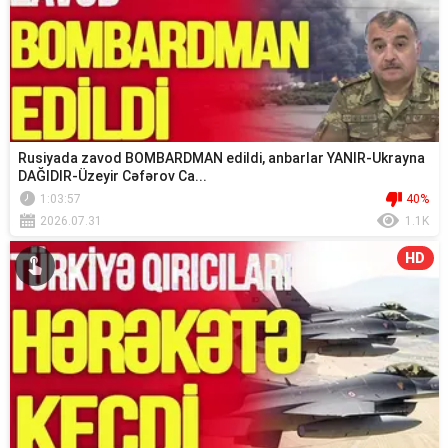
Rusiyada zavod BOMBARDMAN edildi, anbarlar YANIR-Ukrayna
DAĞIDIR-Üzeyir Cəfərov Ca...
1:03:57
40%
2026.07.31
1.1K
HD