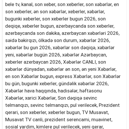
bele tv, kanal, son xeber, son xeberler, son xəbərlər, en
son xeberler, ən son xəbərlər, xeberler, xəbərlər,
bugunki xeberler, son xeberler bugun 2026, son
deqiqe, xeberler bugun, azerbaycanda son xeberler,
azerbaycanda son dakika, azerbaycan xəbərləri 2026,
səidə bəkirqızı, ölkədə son durum, xəbərlər 2026,
xəbərlər bu gun 2026, xəbərlər son dəqiqə, xəbərlər
yeni, xəbərlər bugün 2026, xəbərlər Azərbaycan,
xeberler azerbaycan 2026, Xəbərlər CANLI, son
xəbərlər dünyadan, xəbərlər ən son, ən yeni Xəbərlər,
en son Xəbərlər bugun, express Xəbərlər, son Xəbərlər
bu gün, bugunki xeberler, gündəlik xəbərlər 2026,
Xəbərlər hava haqqında, hadisələr, həftəsonu
Xəbərlər, xarici Xəbərlər, Son dəqiqə sevinc
telmanqızı, sevinc telmanqızı, pul verilecek, Prezident
qerari, son xeberler, xeberler bugun, TV Musavat,
Musavat TV canli, prezident serencami, muavinet,
sosial yardim, kimlere pul verilecek, yeni qerar,