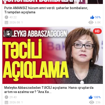
Putin AMANSIZ hücum əmri verdi: şəhərlər bombalanır,
Trampdan açıqlama
43:22
50%
2026.08. 1
6.8K
HD
Məleykə Abbaszadədən TƏCİLİ açıqlama: Hansı qruplarda
artım və azalma var? “Ana Xə...
29:43
100%
2026.08. 1
236