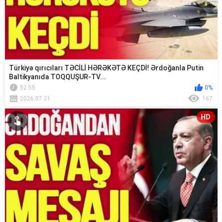
Türkiyə qırıcıları TƏCİLİ HƏRƏKƏTƏ KEÇDİ! Ərdoğanla Putin
Baltikyanıda TOQQUŞUR-TV...
52:55
0%
2026.07.31
167
HD