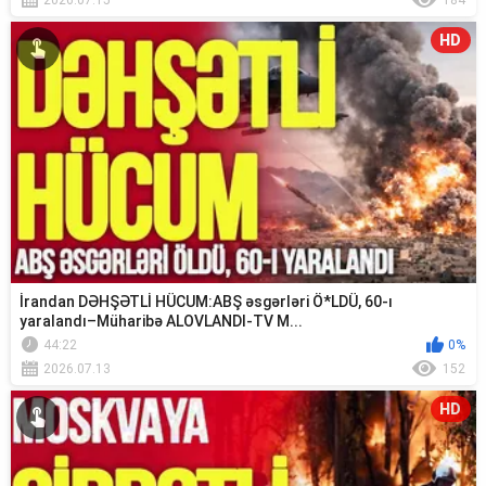
HD
İrandan DƏHŞƏTLİ HÜCUM:ABŞ əsgərləri Ö*LDÜ, 60-ı
yaralandı–Müharibə ALOVLANDI-TV M...
44:22
0%
2026.07.13
152
HD