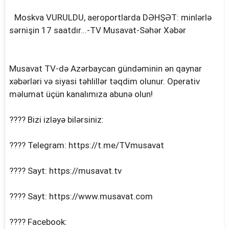
Moskva VURULDU, aeroportlarda DƏHŞƏT: minlərlə
sərnişin 17 saatdır...-TV Musavat-Səhər Xəbər
Musavat TV-də Azərbaycan gündəminin ən qaynar
xəbərləri və siyasi təhlillər təqdim olunur. Operativ
məlumat üçün kanalımıza abunə olun!
???? Bizi izləyə bilərsiniz:
???? Telegram: https://t.me/TVmusavat
???? Sayt: https://musavat.tv
???? Sayt: https://www.musavat.com
???? Facebook: