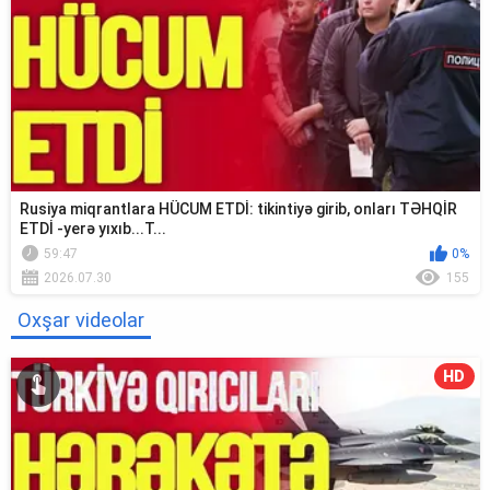
Rusiya miqrantlara HÜCUM ETDİ: tikintiyə girib, onları TƏHQİR
ETDİ -yerə yıxıb...T...
59:47
0%
2026.07.30
155
Oxşar videolar
HD