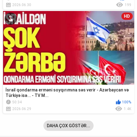
2026.06.30
199
HD
İsrail qondarma erməni soyqırımına səs verir - Azərbaycan və
Türkiyə isə... - TV M...
50:34
100%
2026.06.29
1.4K
DAHA ÇOX GÖSTƏR...