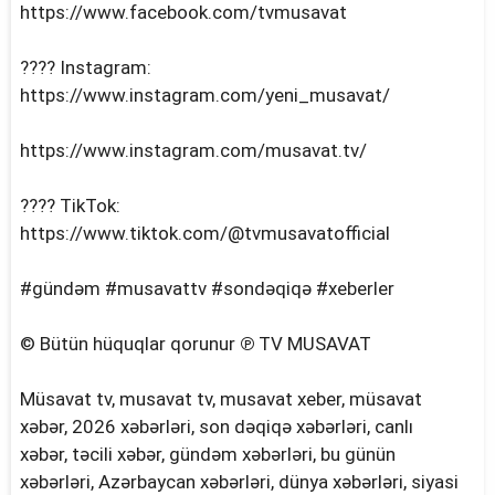
https://www.facebook.com/tvmusavat
???? Instagram:
https://www.instagram.com/yeni_musavat/
https://www.instagram.com/musavat.tv/
???? TikTok:
https://www.tiktok.com/@tvmusavatofficial
#gündəm #musavattv #sondəqiqə #xeberler
© Bütün hüquqlar qorunur ℗ TV MUSAVAT
Müsavat tv, musavat tv, musavat xeber, müsavat
xəbər, 2026 xəbərləri, son dəqiqə xəbərləri, canlı
xəbər, təcili xəbər, gündəm xəbərləri, bu günün
xəbərləri, Azərbaycan xəbərləri, dünya xəbərləri, siyasi