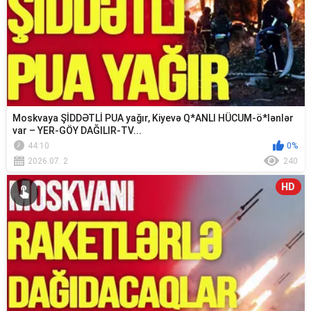
Moskvaya ŞİDDƏTLİ PUA yağır, Kiyevə Q*ANLI HÜCUM-ö*lənlər
var – YER-GÖY DAĞILIR-TV...
44:10
0%
2026.07. 2
240
HD