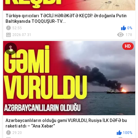
Türkiyə qırıcıları TƏCİLİ HƏRƏKƏTƏ KEÇDİ! Ərdoğanla Putin
Baltikyanıda TOQQUŞUR-TV...
52:55
0%
2026.07.31
178
HD
Azərbaycanlıların olduğu gəmi VURULDU, Rusiya İLK DƏFƏ bu
raketi atdı – “Ana Xəbər”
29:20
100%