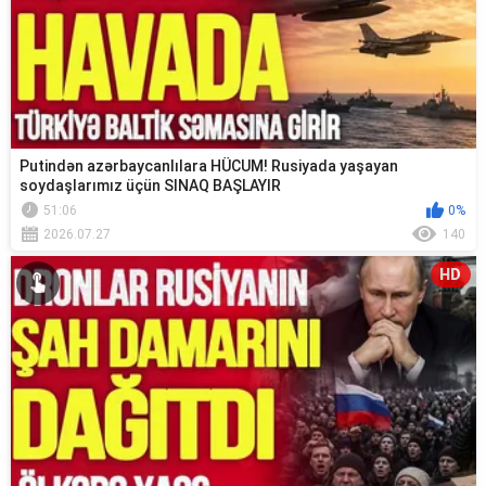
Putindən azərbaycanlılara HÜCUM! Rusiyada yaşayan
soydaşlarımız üçün SINAQ BAŞLAYIR
51:06
0%
2026.07.27
140
HD