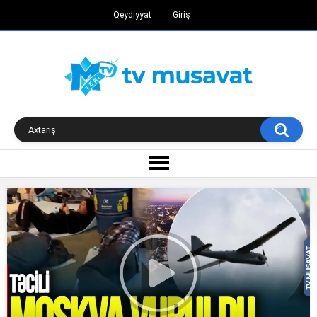
Qeydiyyat
Giriş