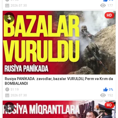
2026.07.30
177
HD
Rusiya PANİKADA: zavodlar, bazalar VURULDU, Perm və Krım da
BOMBALANDI
51:19
0%
2026.07.30
152
HD