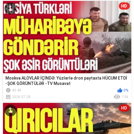
HD
Moskva ALOVLAR İÇİNDƏ: Yüzlərlə dron paytaxta HÜCUM ETDİ
-ŞOK GÖRÜNTÜLƏR -TV Musavat
45:49
0%
2026.07.28
136
HD