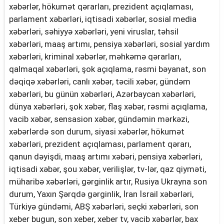
xəbərlər, hökumət qərarları, prezident açıqlaması,
parlament xəbərləri, iqtisadi xəbərlər, sosial media
xəbərləri, səhiyyə xəbərləri, yeni viruslar, təhsil
xəbərləri, maaş artımı, pensiya xəbərləri, sosial yardım
xəbərləri, kriminal xəbərlər, məhkəmə qərarları,
qalmaqal xəbərləri, şok açıqlama, rəsmi bəyanat, son
dəqiqə xəbərləri, canlı xəbər, təcili xəbər, gündəm
xəbərləri, bu günün xəbərləri, Azərbaycan xəbərləri,
dünya xəbərləri, şok xəbər, flaş xəbər, rəsmi açıqlama,
vacib xəbər, sensasion xəbər, gündəmin mərkəzi,
xəbərlərdə son durum, siyasi xəbərlər, hökumət
xəbərləri, prezident açıqlaması, parlament qərarı,
qanun dəyişdi, maaş artımı xəbəri, pensiya xəbərləri,
iqtisadi xəbər, şou xəbər, verilişlər, tv-lər, qaz qiyməti,
müharibə xəbərləri, gərginlik artır, Rusiya Ukrayna son
durum, Yaxın Şərqdə gərginlik, İran İsrail xəbərləri,
Türkiyə gündəmi, ABŞ xəbərləri, seçki xəbərləri, son
xeber bugun, son xeber, xeber tv, vacib xəbərlər, bax