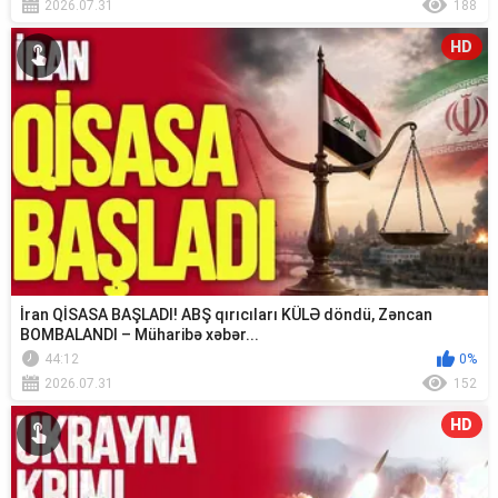
2026.07.31
188
HD
İran QİSASA BAŞLADI! ABŞ qırıcıları KÜLƏ döndü, Zəncan
BOMBALANDI – Müharibə xəbər...
44:12
0%
2026.07.31
152
HD