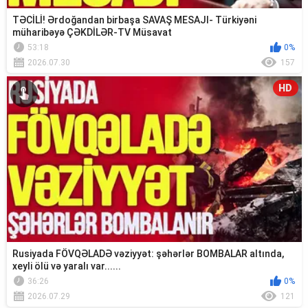
TƏCİLİ! Ərdoğandan birbaşa SAVAŞ MESAJI- Türkiyəni
müharibəyə ÇƏKDİLƏR-TV Müsavat
53:18
0%
2026.07.30
157
HD
Rusiyada FÖVQƏLADƏ vəziyyət: şəhərlər BOMBALAR altında,
xeyli ölü və yaralı var......
36:26
0%
2026.07.29
121