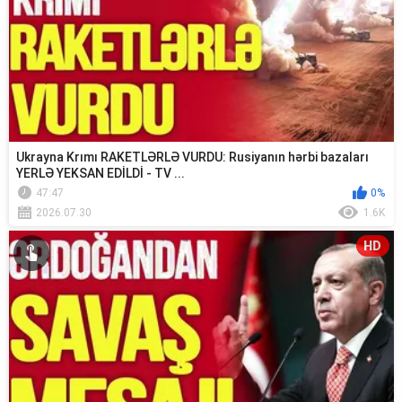
Ukrayna Krımı RAKETLƏRLƏ VURDU: Rusiyanın hərbi bazaları
YERLƏ YEKSAN EDİLDİ - TV ...
47:47
0%
2026.07.30
1.6K
HD