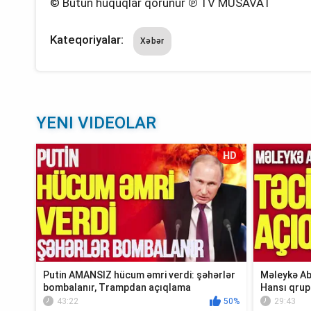
© Bütün hüquqlar qorunur ℗ TV MUSAVAT
Kateqoriyalar:
Xəbər
YENI VIDEOLAR
HD
Putin AMANSIZ hücum əmri verdi: şəhərlər
Məleykə Ab
bombalanır, Trampdan açıqlama
Hansı qrup
Xə...
43:22
50%
29:43