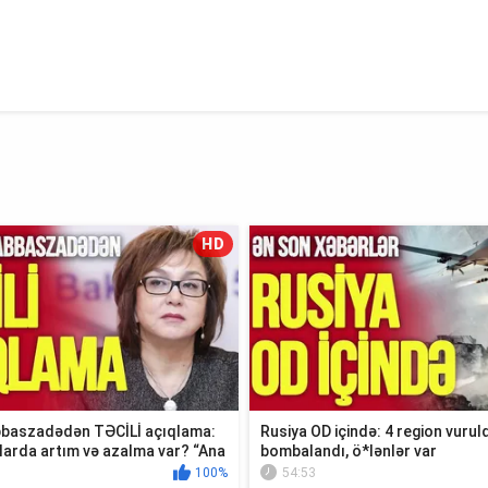
HD
baszadədən TƏCİLİ açıqlama:
Rusiya OD içində: 4 region vuruld
larda artım və azalma var? “Ana
bombalandı, ö*lənlər var
100%
54:53