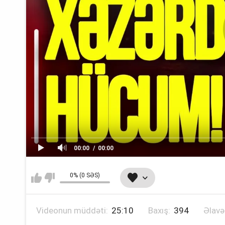
00:00
00:00
0% (0 SƏS)
Videonun müddəti:
25:10
Baxış:
394
Əlavə