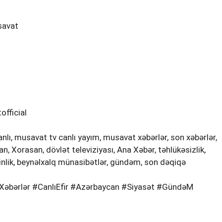
savat
fficial
lı, musavat tv canlı yayım, musavat xəbərlər, son xəbərlər,
ran, Xorasan, dövlət televiziyası, Ana Xəbər, təhlükəsizlik,
rginlik, beynəlxalq münasibətlər, gündəm, son dəqiqə
əbərlər #CanlıEfir #Azərbaycan #Siyasət #GündəM