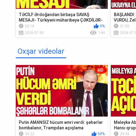
TƏCİLİ! Ərdoğandan birbaşa SAVAŞ
BAŞLANDI: U
MESAJI- Türkiyəni müharibəyə ÇƏKDİLƏR-
VURDU, Zel
TV Müsavat
Krım...
53:18
0%
31:30
2026.07.30
144
2026.07.
Oxşar videolar
HD
Putin AMANSIZ hücum əmri verdi: şəhərlər
Məleykə Ab
bombalanır, Trampdan açıqlama
Hansı qrup
Xə...
43:22
50%
29:43