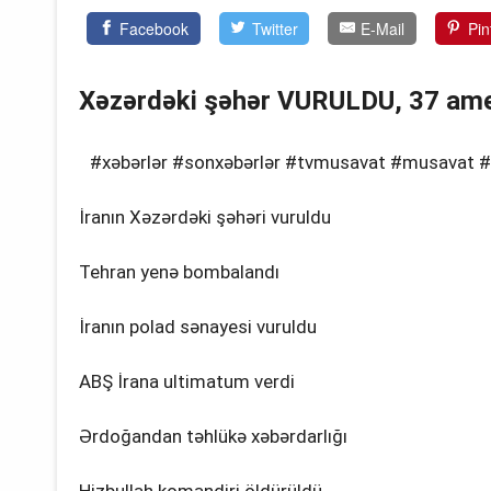
Facebook
Twitter
E-Mail
Pin
Xəzərdəki şəhər VURULDU, 37 ame
#xəbərlər #sonxəbərlər #tvmusavat #musavat #
İranın Xəzərdəki şəhəri vuruldu
Tehran yenə bombalandı
İranın polad sənayesi vuruldu
ABŞ İrana ultimatum verdi
Ərdoğandan təhlükə xəbərdarlığı
Hizbullah komandiri öldürüldü