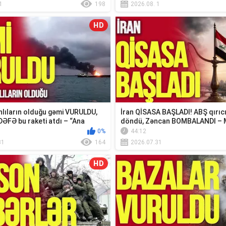
1
198
2026.08. 1
HD
lıların olduğu gəmi VURULDU,
İran QİSASA BAŞLADI! ABŞ qırıc
DƏFƏ bu raketi atdı – “Ana
döndü, Zəncan BOMBALANDI – 
xəbər...
0%
44:12
31
164
2026.07.31
HD