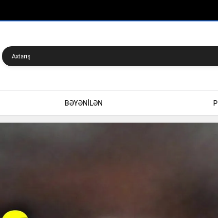
BƏYƏNİLƏN
P