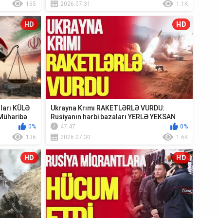
165
2026.07.31
1.1K
HD
HD
ıları KÜLƏ
Ukrayna Krımı RAKETLƏRLƏ VURDU:
Müharibə
Rusiyanın hərbi bazaları YERLƏ YEKSAN
EDİLDİ - TV ...
0%
47:47
0%
136
2026.07.30
1.6K
HD
HD