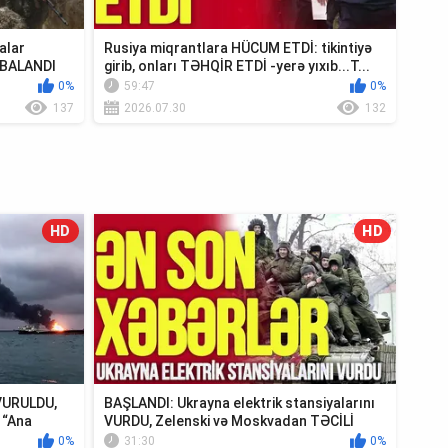
alar
Rusiya miqrantlara HÜCUM ETDİ: tikintiyə
MBALANDI
girib, onları TƏHQİR ETDİ -yerə yıxıb...T...
0%
59:47
0%
137
2026.07.30
132
HD
HD
 VURULDU,
BAŞLANDI: Ukrayna elektrik stansiyalarını
 “Ana
VURDU, Zelenski və Moskvadan TƏCİLİ
Krım...
0%
31:30
0%