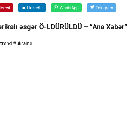
terest
LinkedIn
WhatsApp
Telegram
rikalı əsgər Ö-LDÜRÜLDÜ – “Ana Xəbər”
trend #ukraine