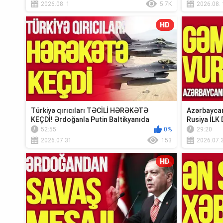
2026.08. 1
5.7K
2026.08. 
HD
Türkiyə qırıcıları TƏCİLİ HƏRƏKƏTƏ
Azərbaycan
KEÇDİ! Ərdoğanla Putin Baltikyanıda
Rusiya İLK 
TOQQUŞUR-TV...
Xəbər”
52:55
0%
29:20
2026.07.31
153
2026.07.
HD