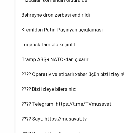
Bəhreynə dron zərbəsi endirildi
Kremldən Putin-Paşinyan açıqlaması
Luqansk tam ələ keçirildi
Tramp ABŞ-ı NATO-dan çıxarır
???? Operativ və etibarlı xəbər üçün bizi izləyin!
???? Bizi izləyə bilərsiniz:
???? Telegram: https://t.me/TVmusavat
???? Sayt: https://musavat.tv