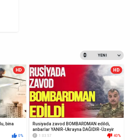
YENI
HD
HD
u, bina
Rusiyada zavod BOMBARDMAN edildi,
anbarlar YANIR-Ukrayna DAĞIDIR-Üzeyir
Cəfərov Ca...
0%
1:03:57
40%