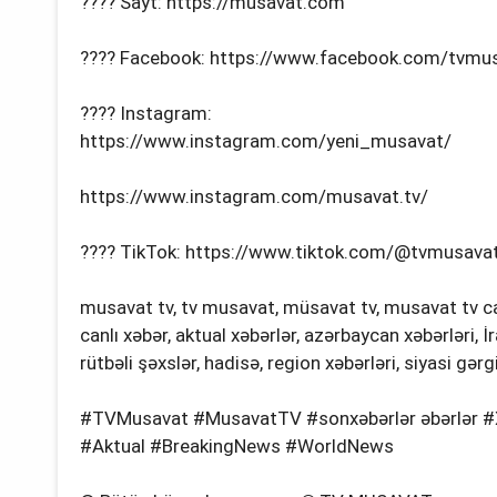
???? Sayt: https://musavat.com
???? Facebook: https://www.facebook.com/tvmu
???? Instagram:
https://www.instagram.com/yeni_musavat/
https://www.instagram.com/musavat.tv/
???? TikTok: https://www.tiktok.com/@tvmusavato
musavat tv, tv musavat, müsavat tv, musavat tv can
canlı xəbər, aktual xəbərlər, azərbaycan xəbərləri, İ
rütbəli şəxslər, hadisə, region xəbərləri, siyasi gə
#TVMusavat #MusavatTV #sonxəbərlər əbərlər #X
#Aktual #BreakingNews #WorldNews