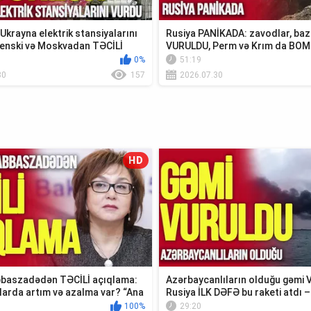
krayna elektrik stansiyalarını
Rusiya PANİKADA: zavodlar, baz
enski və Moskvadan TƏCİLİ
VURULDU, Perm və Krım da BO
0%
51:19
30
157
2026.07.30
HD
baszadədən TƏCİLİ açıqlama:
Azərbaycanlıların olduğu gəmi
larda artım və azalma var? “Ana
Rusiya İLK DƏFƏ bu raketi atdı –
Xəbər”
100%
29:20