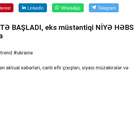
terest
LinkedIn
WhatsApp
Telegram
TƏ BAŞLADI, eks müstəntiqi NİYƏ HƏBS
a
trend #ukraine
tual xəbərləri, canlı efir çıxışları, siyasi müzakirələr və