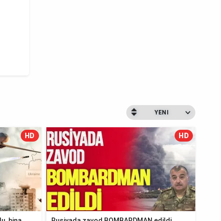
YENI
HD
HD
u, bina
Rusiyada zavod BOMBARDMAN edildi,