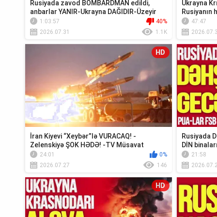
Rusiyada zavod BOMBARDMAN edildi,
Ukrayna K
anbarlar YANIR-Ukrayna DAĞIDIR-Üzeyir
Rusiyanın 
Cəfərov Ca...
EDİLDİ - TV 
1:03:57
40%
47:47
2026.07.31
1.1K
2026.07.
HD
İran Kiyevi “Xeybər”lə VURACAQ! -
Rusiyada D
Zelenskiyə ŞOK HƏDƏ! -TV Müsavat
DİN binaları
24:01
0%
21:58
2026.07.27
146
2026.07.
HD