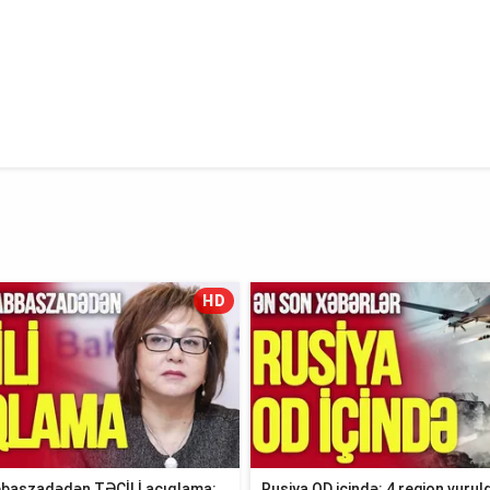
HD
baszadədən TƏCİLİ açıqlama:
Rusiya OD içində: 4 region vuruld