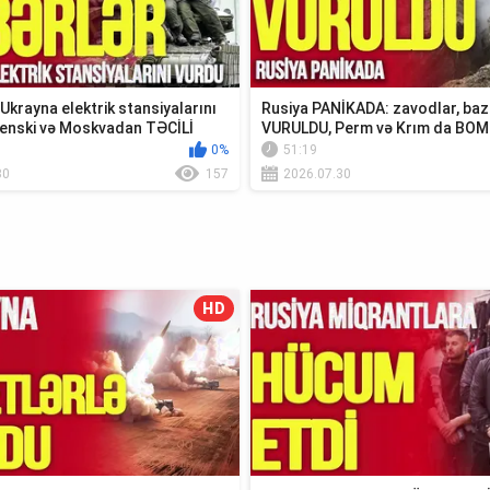
krayna elektrik stansiyalarını
Rusiya PANİKADA: zavodlar, baz
enski və Moskvadan TƏCİLİ
VURULDU, Perm və Krım da BO
0%
51:19
30
157
2026.07.30
HD