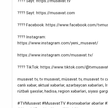
???? Sayt: https://musavat.tv
???? Sayt: https://musavat.com
???? Facebook: https://www.facebook.com/tvmu
???? Instagram:
https://www.instagram.com/yeni_musavat/
https://www.instagram.com/musavat.tv/
???? TikTok: https://www.tiktok.com/@tvmusavato
musavat tv, tv musavat, müsavat tv, musavat tv can
canlı xəbər, aktual xəbərlər, azərbaycan xəbərləri, İ
rütbəli şəxslər, hadisə, region xəbərləri, siyasi gə
#TVMusavat #MusavatTV #sonxəbərlər əbərlər #X