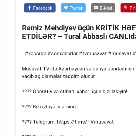
Facebook
Twitter
E-Mail
Pin
Ramiz Mehdiyev üçün KRİTİK HƏF
ETDİLƏR? – Tural Abbaslı CANLId
#xəbərlər #sonxəbərlər #tvmusavat #musavat #
Musavat TV-də Azərbaycan və dünya gündəminin ən ak
vacib açıqlamalar təqdim olunur.
???? Operativ və etibarlı xəbər üçün bizi izləyin!
???? Bizi izləyə bilərsiniz:
???? Telegram: https://t.me/TVmusavat