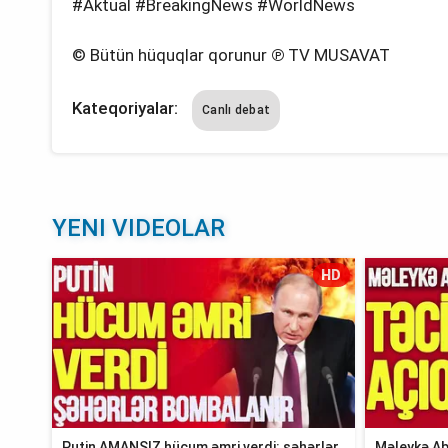
#Aktual #BreakingNews #WorldNews
© Bütün hüquqlar qorunur ℗ TV MUSAVAT
Kateqoriyalar:
Canlı debat
YENI VIDEOLAR
HD
Putin AMANSIZ hücum əmri verdi: şəhərlər
Məleykə Ab