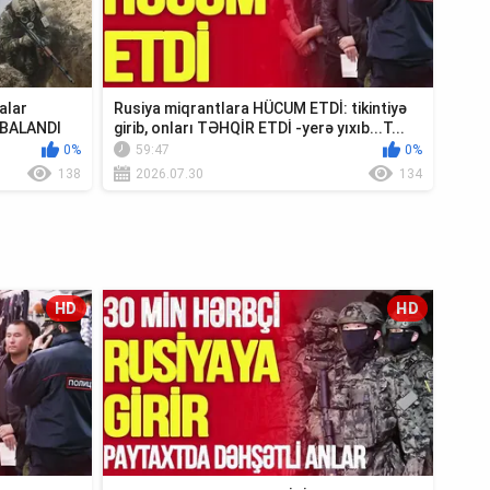
alar
Rusiya miqrantlara HÜCUM ETDİ: tikintiyə
MBALANDI
girib, onları TƏHQİR ETDİ -yerə yıxıb...T...
0%
59:47
0%
138
2026.07.30
134
HD
HD