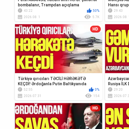
bombalanır, Trampdan açıqlama
Hansı qrup
Xə...
43:22
50%
29:43
2026.08. 1
5.7K
2026.08. 
HD
Türkiyə qırıcıları TƏCİLİ HƏRƏKƏTƏ
Azərbaycan
KEÇDİ! Ərdoğanla Putin Baltikyanıda
Rusiya İLK 
TOQQUŞUR-TV...
Xəbər”
52:55
0%
29:20
2026.07.31
154
2026.07.
HD