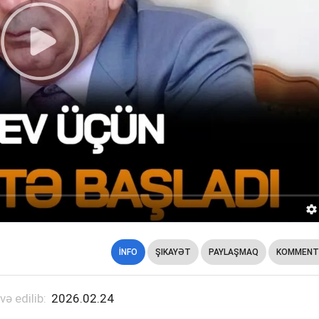
İNFO
ŞIKAYƏT
PAYLAŞMAQ
KOMMENT
və edilib:
2026.02.24