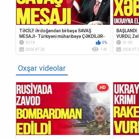
TƏCİLİ! Ərdoğandan birbaşa SAVAŞ
BAŞLANDI: U
MESAJI- Türkiyəni müharibəyə ÇƏKDİLƏR-
VURDU, Zel
TV Müsavat
Krım...
53:18
0%
31:30
2026.07.30
145
2026.07.
Oxşar videolar
HD