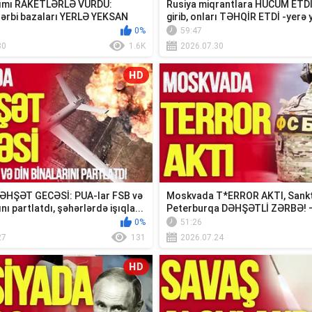
rımı RAKETLƏRLƏ VURDU:
Rusiya miqrantlara HÜCUM ETDİ: 
hərbi bazaları YERLƏ YEKSAN
girib, onları TƏHQİR ETDİ -yerə yı
...
0%
59:47
30
1.6K
2026.07.30
HD
ƏHŞƏT GECƏSİ: PUA-lar FSB və
Moskvada T*ERROR AKTI, Sank
nı partlatdı, şəhərlərdə işıqla...
Peterburqa DƏHŞƏTLİ ZƏRBƏ! 
DAĞIDIR, ruslar ...
0%
51:26
27
131
2026.07.24
HD