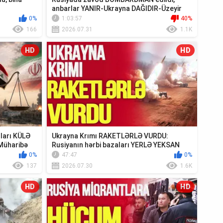
anbarlar YANIR-Ukrayna DAĞIDIR-Üzeyir
Cəfərov Ca...
0%
1:03:57
40%
166
2026.07.31
1.1K
HD
HD
ıları KÜLƏ
Ukrayna Krımı RAKETLƏRLƏ VURDU:
Müharibə
Rusiyanın hərbi bazaları YERLƏ YEKSAN
EDİLDİ - TV ...
0%
47:47
0%
137
2026.07.30
1.6K
HD
HD