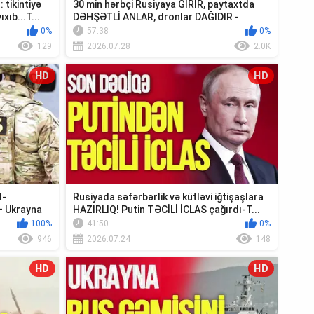
tikintiyə
30 min hərbçi Rusiyaya GİRİR, paytaxtda
xıb...T...
DƏHŞƏTLİ ANLAR, dronlar DAĞIDIR -
Ədalət V...
0%
57:38
0%
129
2026.07.28
2.0K
HD
HD
t-
Rusiyada səfərbərlik və kütləvi iğtişaşlara
– Ukrayna
HAZIRLIQ! Putin TƏCİLİ İCLAS çağırdı-T...
100%
41:50
0%
946
2026.07.24
148
HD
HD