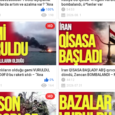
larda artım və azalma var? “Ana
bombalandı, ö*lənlər var
100%
54:53
1
198
2026.08. 1
HD
lıların olduğu gəmi VURULDU,
İran QİSASA BAŞLADI! ABŞ qırıc
DƏFƏ bu raketi atdı – “Ana
döndü, Zəncan BOMBALANDI – 
xəbər...
0%
44:12
31
164
2026.07.31
HD