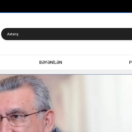
BƏYƏNİLƏN
P