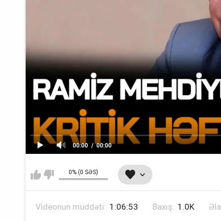
00:00
00:00
0% (0 SƏS)
Videonun müddəti:
1:06:53
Baxış:
1.0K
Əla