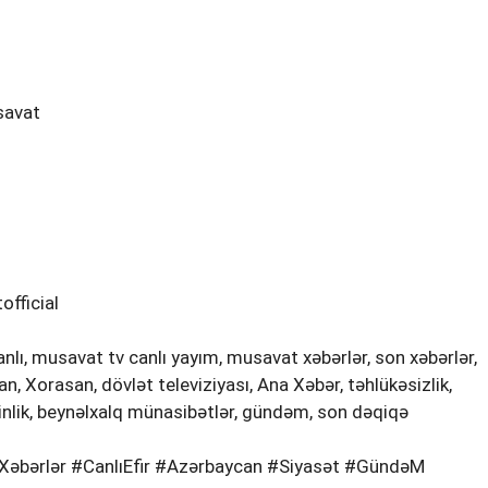
savat
fficial
lı, musavat tv canlı yayım, musavat xəbərlər, son xəbərlər,
ran, Xorasan, dövlət televiziyası, Ana Xəbər, təhlükəsizlik,
rginlik, beynəlxalq münasibətlər, gündəm, son dəqiqə
əbərlər #CanlıEfir #Azərbaycan #Siyasət #GündəM