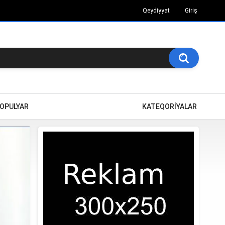
Qeydiyyat
Giriş
OPULYAR
KATEQORİYALAR