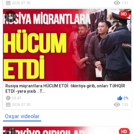
2026.07.30
131
HD
Rusiya miqrantlara HÜCUM ETDİ: tikintiyə girib, onları TƏHQİR
ETDİ -yerə yıxıb...T...
59:47
0%
2026.07.30
125
Oxşar videolar
HD