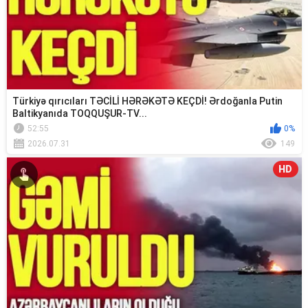
Türkiyə qırıcıları TƏCİLİ HƏRƏKƏTƏ KEÇDİ! Ərdoğanla Putin
Baltikyanıda TOQQUŞUR-TV...
52:55
0%
2026.07.31
149
HD