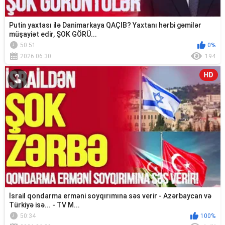
Putin yaxtası ilə Danimarkaya QAÇIB? Yaxtanı hərbi gəmilər
müşayiət edir, ŞOK GÖRÜ...
50:51
0%
2026.06.30
194
HD
İsrail qondarma erməni soyqırımına səs verir - Azərbaycan və
Türkiyə isə... - TV M...
50:34
100%