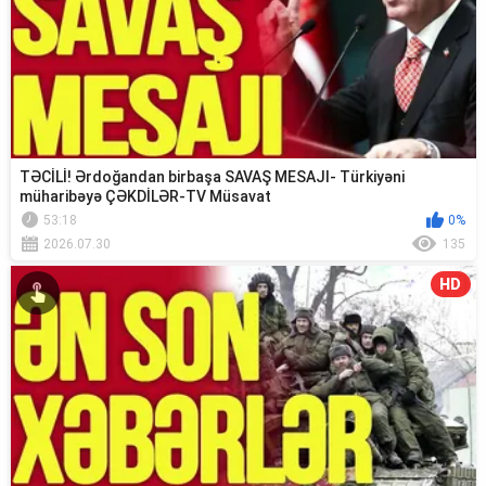
TƏCİLİ! Ərdoğandan birbaşa SAVAŞ MESAJI- Türkiyəni
müharibəyə ÇƏKDİLƏR-TV Müsavat
53:18
0%
2026.07.30
135
HD