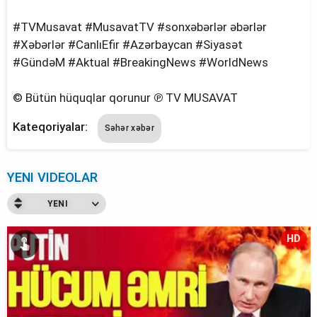
#TVMusavat #MusavatTV #sonxəbərlər əbərlər
#Xəbərlər #CanlıEfir #Azərbaycan #Siyasət
#GündəM #Aktual #BreakingNews #WorldNews
© Bütün hüquqlar qorunur ℗ TV MUSAVAT
Kateqoriyalar:
Səhər xəbər
YENI VIDEOLAR
YENI
HD