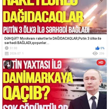
DƏHŞƏT! Moskvanı raketlərlə DAĞIDACAQLAR,Putin 3 ölkə ilə
sərhədi BAĞLADI,qoşunlar...
51:00
0%
2026.07. 1
206
HD