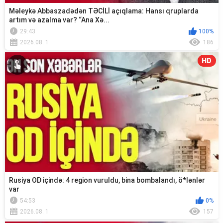
Məleykə Abbaszadədən TƏCİLİ açıqlama: Hansı qruplarda
artım və azalma var? “Ana Xə...
29:43
100%
2026.08. 1
186
HD
Rusiya OD içində: 4 region vuruldu, bina bombalandı, ö*lənlər
var
54:53
0%
2026.08. 1
157