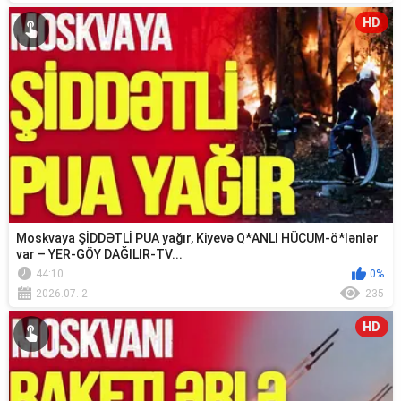
HD
Moskvaya ŞİDDƏTLİ PUA yağır, Kiyevə Q*ANLI HÜCUM-ö*lənlər
var – YER-GÖY DAĞILIR-TV...
44:10
0%
2026.07. 2
235
HD