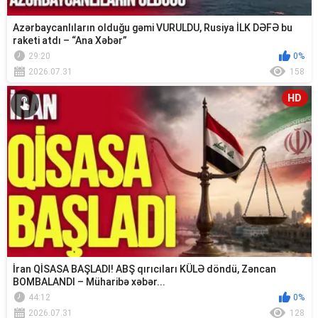
Azərbaycanlıların olduğu gəmi VURULDU, Rusiya İLK DƏFƏ bu
raketi atdı – “Ana Xəbər”
29:20
0%
2026.07.31
158
HD
İran QİSASA BAŞLADI! ABŞ qırıcıları KÜLƏ döndü, Zəncan
BOMBALANDI – Müharibə xəbər...
44:12
0%
2026.07.31
128