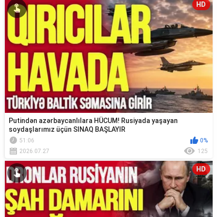
HD
Putindən azərbaycanlılara HÜCUM! Rusiyada yaşayan
soydaşlarımız üçün SINAQ BAŞLAYIR
51:06
0%
2026.07.27
125
HD