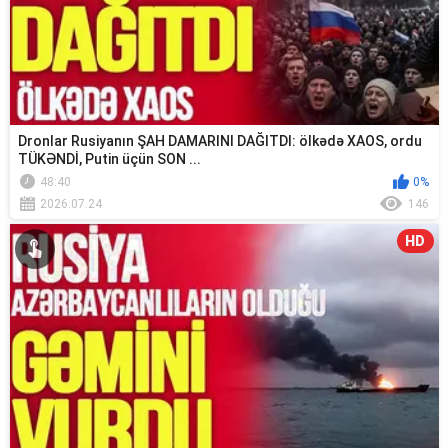
Dronlar Rusiyanın ŞAH DAMARINI DAĞITDI: ölkədə XAOS, ordu
TÜKƏNDİ, Putin üçün SON ...
48:40
0%
2026.07.24
146
HD