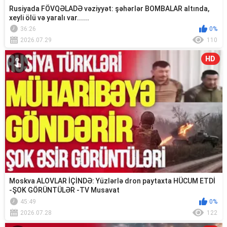
Rusiyada FÖVQƏLADƏ vəziyyət: şəhərlər BOMBALAR altında,
xeyli ölü və yaralı var......
36:26
0%
2026.07.29
110
HD
Moskva ALOVLAR İÇİNDƏ: Yüzlərlə dron paytaxta HÜCUM ETDİ
-ŞOK GÖRÜNTÜLƏR -TV Musavat
45:49
0%
2026.07.28
122