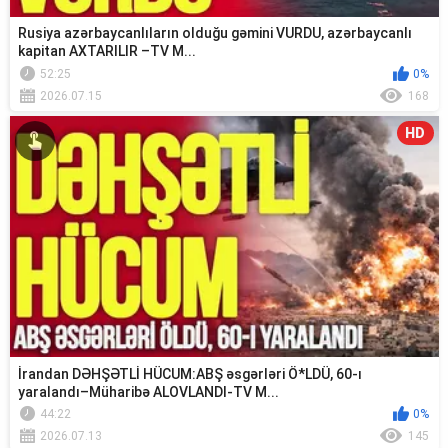
Rusiya azərbaycanlıların olduğu gəmini VURDU, azərbaycanlı
kapitan AXTARILIR –TV M...
52:25
0%
2026.07.15
168
HD
İrandan DƏHŞƏTLİ HÜCUM:ABŞ əsgərləri Ö*LDÜ, 60-ı
yaralandı–Müharibə ALOVLANDI-TV M...
44:22
0%
2026.07.13
145