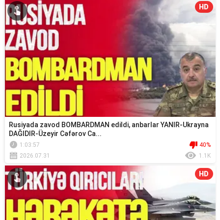
HD
Rusiyada zavod BOMBARDMAN edildi, anbarlar YANIR-Ukrayna
DAĞIDIR-Üzeyir Cəfərov Ca...
1:03:57
40%
2026.07.31
1.1K
HD