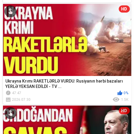
HD
Ukrayna Krımı RAKETLƏRLƏ VURDU: Rusiyanın hərbi bazaları
YERLƏ YEKSAN EDİLDİ - TV ...
47:47
0%
2026.07.30
1.5K
HD