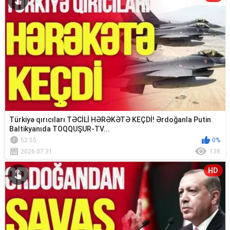
Türkiyə qırıcıları TƏCİLİ HƏRƏKƏTƏ KEÇDİ! Ərdoğanla Putin
Baltikyanıda TOQQUŞUR-TV...
52:55
0%
2026.07.31
138
HD