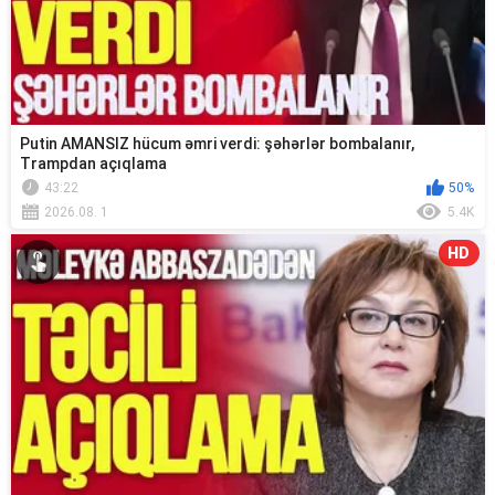
Putin AMANSIZ hücum əmri verdi: şəhərlər bombalanır,
Trampdan açıqlama
43:22
50%
2026.08. 1
5.4K
HD