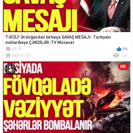
TƏCİLİ! Ərdoğandan birbaşa SAVAŞ MESAJI- Türkiyəni
müharibəyə ÇƏKDİLƏR-TV Müsavat
53:18
0%
2026.07.30
126
HD