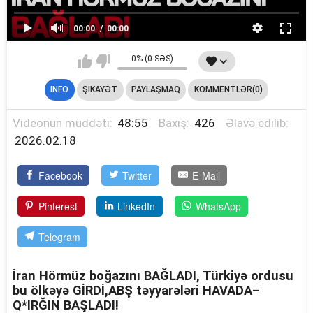
00:00
00:00
0% (0 SƏS)
İNFO
ŞIKAYƏT
PAYLAŞMAQ
KOMMENTLƏR(0)
Videonun müddəti:
48:55
Baxış:
426
Əlavə edilib:
2026.02.18
Facebook
Twitter
E-Mail
Pinterest
LinkedIn
WhatsApp
Telegram
İran Hörmüz boğazını BAĞLADI, Türkiyə ordusu
bu ölkəyə GİRDİ,ABŞ təyyarələri HAVADA–
Q*IRĞIN BAŞLADI!