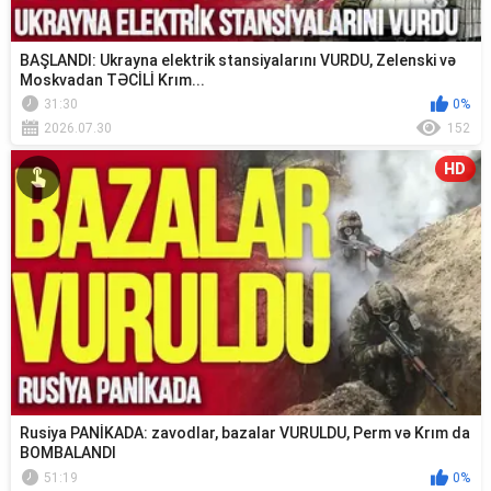
BAŞLANDI: Ukrayna elektrik stansiyalarını VURDU, Zelenski və
Moskvadan TƏCİLİ Krım...
31:30
0%
2026.07.30
152
HD
Rusiya PANİKADA: zavodlar, bazalar VURULDU, Perm və Krım da
BOMBALANDI
51:19
0%