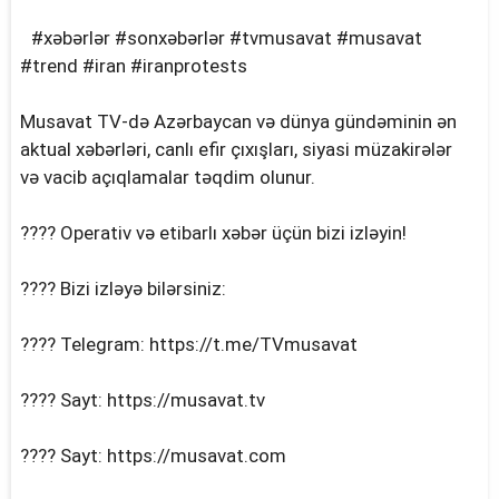
#xəbərlər #sonxəbərlər #tvmusavat #musavat
#trend #iran #iranprotests
Musavat TV-də Azərbaycan və dünya gündəminin ən
aktual xəbərləri, canlı efir çıxışları, siyasi müzakirələr
və vacib açıqlamalar təqdim olunur.
???? Operativ və etibarlı xəbər üçün bizi izləyin!
???? Bizi izləyə bilərsiniz:
???? Telegram: https://t.me/TVmusavat
???? Sayt: https://musavat.tv
???? Sayt: https://musavat.com