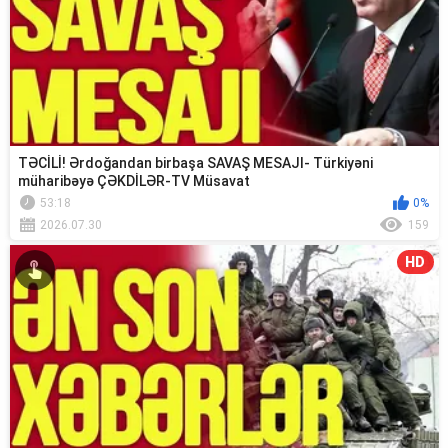
TƏCİLİ! Ərdoğandan birbaşa SAVAŞ MESAJI- Türkiyəni
müharibəyə ÇƏKDİLƏR-TV Müsavat
53:18
0%
2026.07.30
159
HD