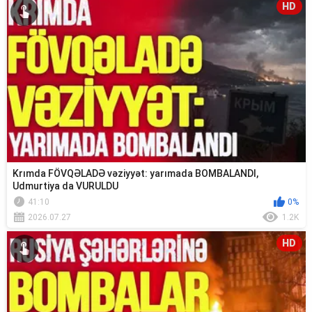
HD
Krımda FÖVQƏLADƏ vəziyyət: yarımada BOMBALANDI,
Udmurtiya da VURULDU
41:10
0%
2026.07.27
1.2K
HD