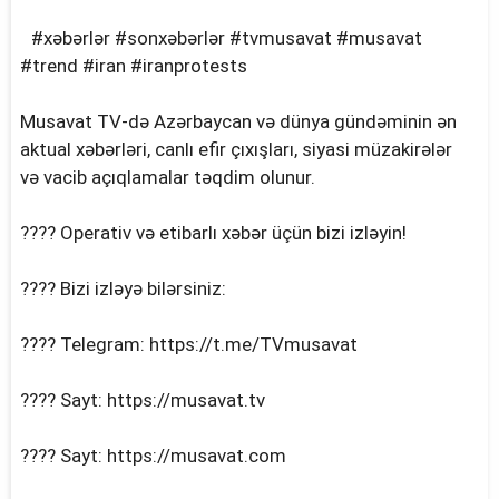
#xəbərlər #sonxəbərlər #tvmusavat #musavat
#trend #iran #iranprotests
Musavat TV-də Azərbaycan və dünya gündəminin ən
aktual xəbərləri, canlı efir çıxışları, siyasi müzakirələr
və vacib açıqlamalar təqdim olunur.
???? Operativ və etibarlı xəbər üçün bizi izləyin!
???? Bizi izləyə bilərsiniz:
???? Telegram: https://t.me/TVmusavat
???? Sayt: https://musavat.tv
???? Sayt: https://musavat.com