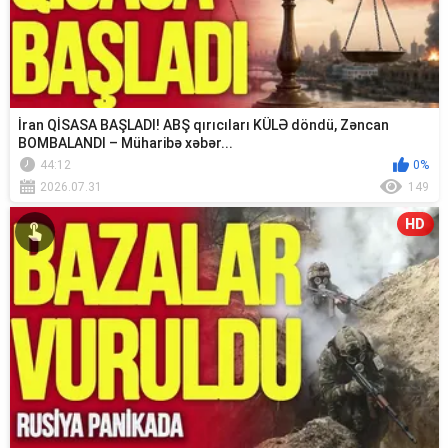
İran QİSASA BAŞLADI! ABŞ qırıcıları KÜLƏ döndü, Zəncan
BOMBALANDI – Müharibə xəbər...
44:12
0%
2026.07.31
149
HD