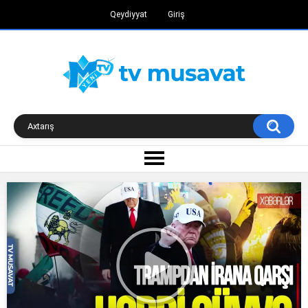
Qeydiyyat
Giriş