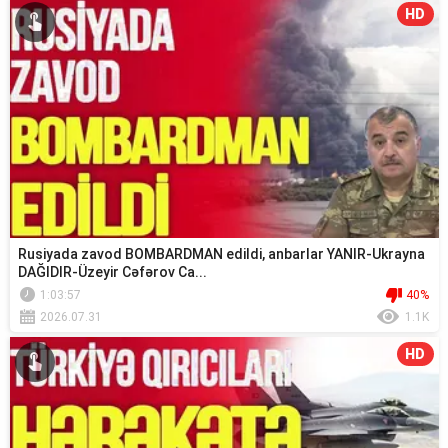
HD
Rusiyada zavod BOMBARDMAN edildi, anbarlar YANIR-Ukrayna
DAĞIDIR-Üzeyir Cəfərov Ca...
1:03:57
40%
2026.07.31
1.1K
HD