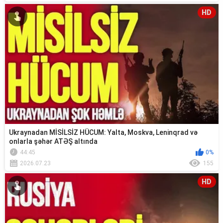
HD
Ukraynadan MİSİLSİZ HÜCUM: Yalta, Moskva, Leninqrad və
onlarla şəhər ATƏŞ altında
44:45
0%
2026.07.23
155
HD