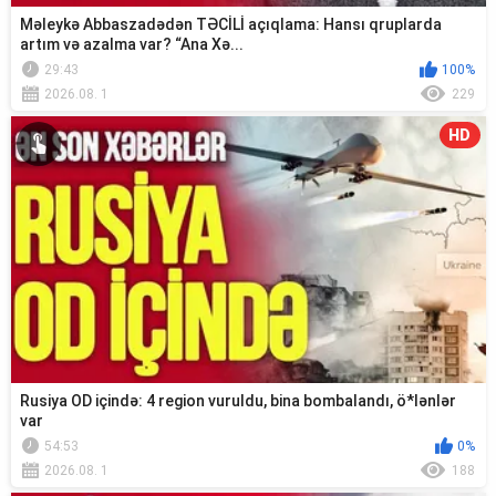
Məleykə Abbaszadədən TƏCİLİ açıqlama: Hansı qruplarda
artım və azalma var? “Ana Xə...
29:43
100%
2026.08. 1
229
HD
Rusiya OD içində: 4 region vuruldu, bina bombalandı, ö*lənlər
var
54:53
0%
2026.08. 1
188