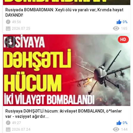
Rusiyada BOMBARDMAN: Xeyli ölü və yaralı var, Krımda həyat
DAYANDI!
49:56
0%
2026.07.25
165
HD
Rusiyaya DƏHŞƏTLİ hücum: iki vilayət BOMBALANDI, ö*lənlər
var - vəziyyət ağırdır...
49:27
0%
2026.07.24
144