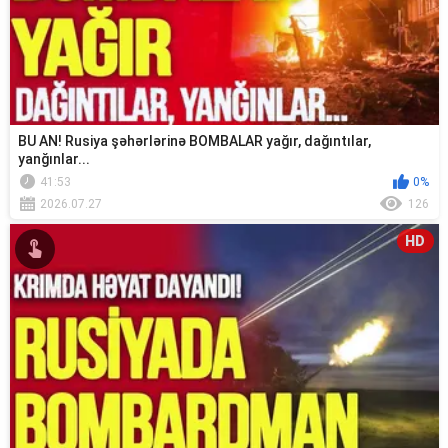
BU AN! Rusiya şəhərlərinə BOMBALAR yağır, dağıntılar,
yanğınlar...
41:53
0%
2026.07.27
126
HD