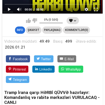
00:00
00:00
0% (0 SƏS)
İNFO
ŞIKAYƏT
PAYLAŞMAQ
KOMMENTLƏR(0)
Videonun müddəti:
49:49
Baxış:
499
Əlavə edilib:
2026.01.21
Facebook
Twitter
E-Mail
Pinterest
LinkedIn
WhatsApp
Telegram
Tramp İrana qarşı HƏRBİ QÜVVƏ hazırlayır:
Komandanlıq və rabitə mərkəzləri VURULACAQ -
CANLI