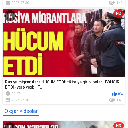
2026.07.30
148
HD
Rusiya miqrantlara HÜCUM ETDİ: tikintiyə girib, onları TƏHQİR
ETDİ -yerə yıxıb...T...
59:47
0%
2026.07.30
149
Oxşar videolar
HD