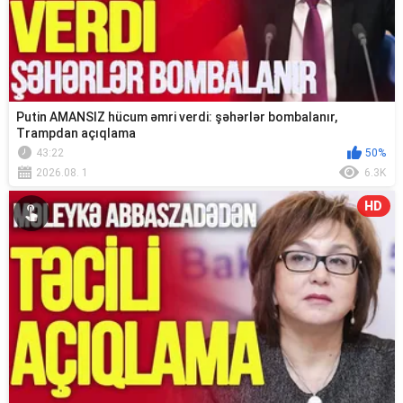
Putin AMANSIZ hücum əmri verdi: şəhərlər bombalanır,
Trampdan açıqlama
43:22
50%
2026.08. 1
6.3K
HD