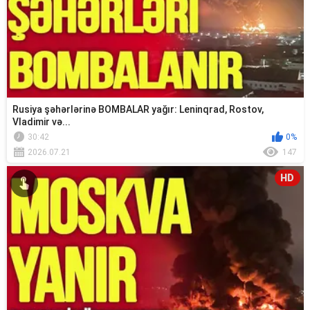
Rusiya şəhərlərinə BOMBALAR yağır: Leninqrad, Rostov,
Vladimir və...
30:42
0%
2026.07.21
147
HD