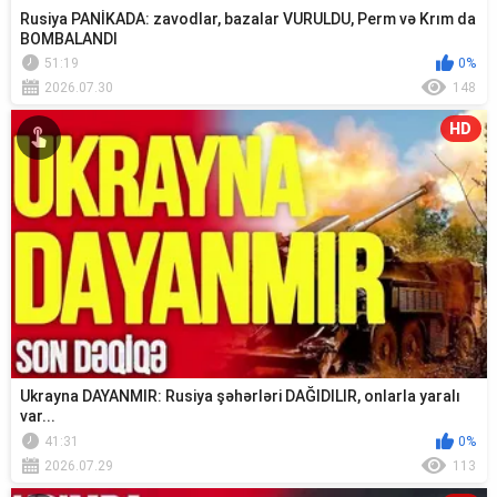
Rusiya PANİKADA: zavodlar, bazalar VURULDU, Perm və Krım da
BOMBALANDI
51:19
0%
2026.07.30
148
HD
Ukrayna DAYANMIR: Rusiya şəhərləri DAĞIDILIR, onlarla yaralı
var...
41:31
0%
2026.07.29
113