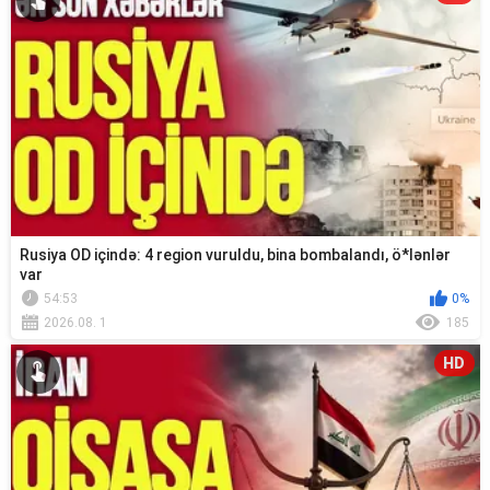
Rusiya OD içində: 4 region vuruldu, bina bombalandı, ö*lənlər
var
54:53
0%
2026.08. 1
185
HD