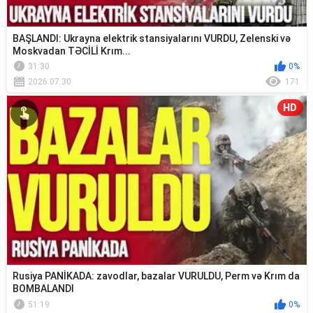
BAŞLANDI: Ukrayna elektrik stansiyalarını VURDU, Zelenski və
Moskvadan TƏCİLİ Krım...
31:30
0%
2026.07.30
171
HD
Rusiya PANİKADA: zavodlar, bazalar VURULDU, Perm və Krım da
BOMBALANDI
51:19
0%