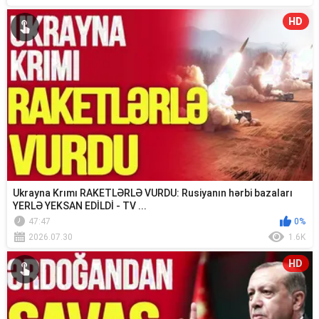
HD
Ukrayna Krımı RAKETLƏRLƏ VURDU: Rusiyanın hərbi bazaları
YERLƏ YEKSAN EDİLDİ - TV ...
47:47
0%
2026.07.30
1.6K
HD