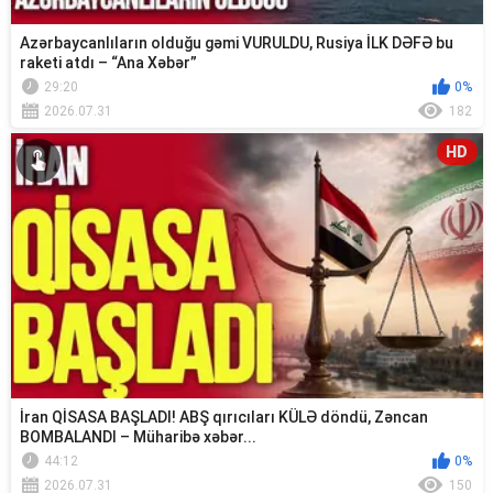
Azərbaycanlıların olduğu gəmi VURULDU, Rusiya İLK DƏFƏ bu
raketi atdı – “Ana Xəbər”
29:20
0%
2026.07.31
182
HD
İran QİSASA BAŞLADI! ABŞ qırıcıları KÜLƏ döndü, Zəncan
BOMBALANDI – Müharibə xəbər...
44:12
0%
2026.07.31
150