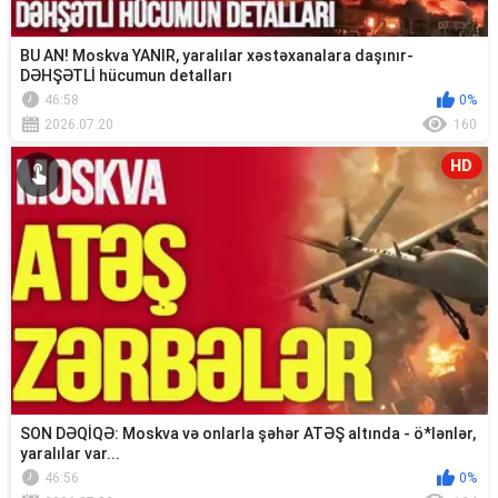
BU AN! Moskva YANIR, yaralılar xəstəxanalara daşınır-
DƏHŞƏTLİ hücumun detalları
46:58
0%
2026.07.20
160
HD
SON DƏQİQƏ: Moskva və onlarla şəhər ATƏŞ altında - ö*lənlər,
yaralılar var...
46:56
0%