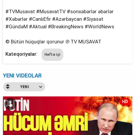
#TVMusavat #MusavatTV #sonxəbərlər əbərlər
#Xəbərlər #CanlıEfir #Azərbaycan #Siyasət
#GündəM #Aktual #BreakingNews #WorldNews
© Bütün hüquqlar qorunur ℗ TV MUSAVAT
Kateqoriyalar:
Həftə içi
YENI VIDEOLAR
YENI
HD