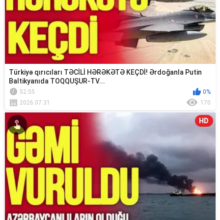
Türkiyə qırıcıları TƏCİLİ HƏRƏKƏTƏ KEÇDİ! Ərdoğanla Putin
Baltikyanıda TOQQUŞUR-TV...
52:55
0%
2026.07.31
170
HD