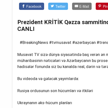
Facebook
Twitter
E-Mail
Pin
Prezident KRİTİK Qəzza sammitində:
CANLI
#BreakingNews #tvmusavat #azerbaycan #trend 
Musavat TV sizə dünya siyasətində baş verən ən m
müharibəsinin nəticələri və Azərbaycanın bu prose
hadisələr fonunda siz bu kanalda real, dərin və tərə
Bu videoda və gələcək yayımlarda:
Rusiya ordusunun son hücumları və itkiləri
Ukraynanın əks-hücum planları