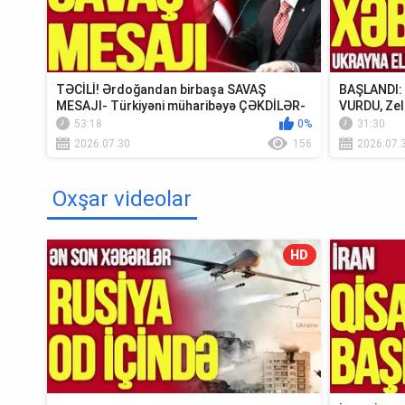
TƏCİLİ! Ərdoğandan birbaşa SAVAŞ
BAŞLANDI: U
MESAJI- Türkiyəni müharibəyə ÇƏKDİLƏR-
VURDU, Zel
TV Müsavat
Krım...
53:18
0%
31:30
2026.07.30
156
2026.07.
Oxşar videolar
HD