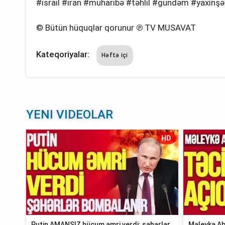
#israil #iran #müharibə #təhlil #gündəm #yaxınş
© Bütün hüquqlar qorunur ℗ TV MUSAVAT
Kateqoriyalar:
Həftə içi
YENI VIDEOLAR
HD
Putin AMANSIZ hücum əmri verdi: şəhərlər
Məleykə Ab