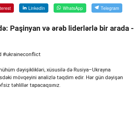
terest
LinkedIn
WhatsApp
Telegram
 Paşinyan və ərəb liderlərlə bir arada -
#ukraineconflict
ühüm dəyişiklikləri, xüsusilə də Rusiya–Ukrayna
sdəki mövqeyini analizlə təqdim edir. Hər gün dəyişən
fsiz təhlillər tapacaqsınız.