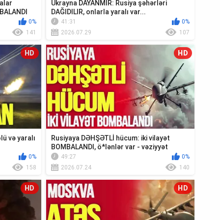
alar
Ukrayna DAYANMIR: Rusiya şəhərləri
MBALANDI
DAĞIDILIR, onlarla yaralı var...
0%
41:31
0%
141
2026.07.29
107
HD
HD
ü və yaralı
Rusiyaya DƏHŞƏTLİ hücum: iki vilayət
BOMBALANDI, ö*lənlər var - vəziyyət
ağırdır...
0%
49:27
0%
158
2026.07.24
140
HD
HD