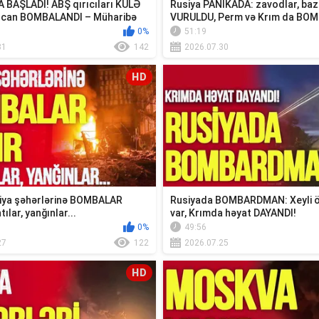
A BAŞLADI! ABŞ qırıcıları KÜLƏ
Rusiya PANİKADA: zavodlar, baz
ncan BOMBALANDI – Müharibə
VURULDU, Perm və Krım da BO
0%
51:19
31
142
2026.07.30
HD
iya şəhərlərinə BOMBALAR
Rusiyada BOMBARDMAN: Xeyli öl
tılar, yanğınlar...
var, Krımda həyat DAYANDI!
0%
49:56
27
122
2026.07.25
HD