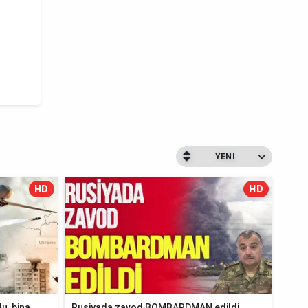
YENI
HD
HD
u, bina
Rusiyada zavod BOMBARDMAN edildi,