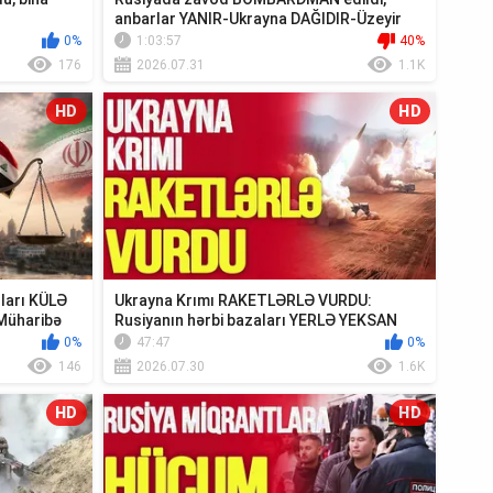
anbarlar YANIR-Ukrayna DAĞIDIR-Üzeyir
Cəfərov Ca...
0%
1:03:57
40%
176
2026.07.31
1.1K
HD
HD
ıları KÜLƏ
Ukrayna Krımı RAKETLƏRLƏ VURDU:
Müharibə
Rusiyanın hərbi bazaları YERLƏ YEKSAN
EDİLDİ - TV ...
0%
47:47
0%
146
2026.07.30
1.6K
HD
HD