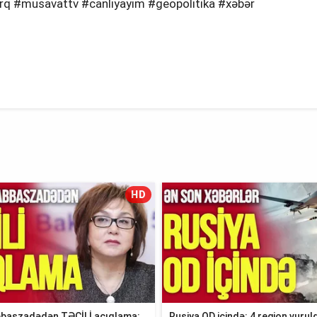
ərq #musavattv #canlıyayım #geopolitika #xəbər
HD
baszadədən TƏCİLİ açıqlama:
Rusiya OD içində: 4 region vuruld