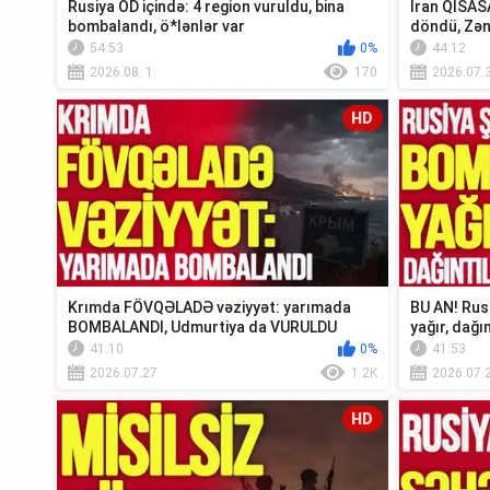
Rusiya OD içində: 4 region vuruldu, bina
İran QİSAS
bombalandı, ö*lənlər var
döndü, Zə
xəbər...
54:53
0%
44:12
2026.08. 1
170
2026.07.
HD
Krımda FÖVQƏLADƏ vəziyyət: yarımada
BU AN! Rus
BOMBALANDI, Udmurtiya da VURULDU
yağır, dağın
41:10
0%
41:53
2026.07.27
1.2K
2026.07.
HD