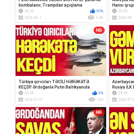
bombalanır, Trampdan açıqlama
Hansı qrup
Xə...
43:22
50%
29:43
2026.08. 1
6.0K
2026.08. 
HD
Türkiyə qırıcıları TƏCİLİ HƏRƏKƏTƏ
Azərbaycan
KEÇDİ! Ərdoğanla Putin Baltikyanıda
Rusiya İLK 
TOQQUŞUR-TV...
Xəbər”
52:55
0%
29:20
2026.07.31
166
2026.07.
HD