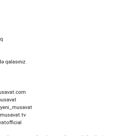
ı
ıq
ə qalasınız.
musavat.com
musavat
/yeni_musavat
/musavat.tv
tofficial