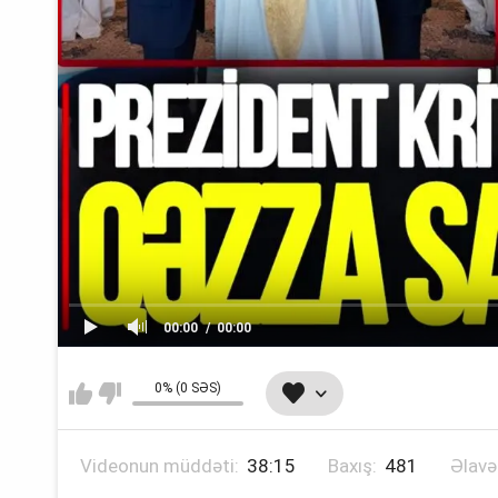
00:00
00:00
0% (0 SƏS)
Videonun müddəti:
38:15
Baxış:
481
Əlavə