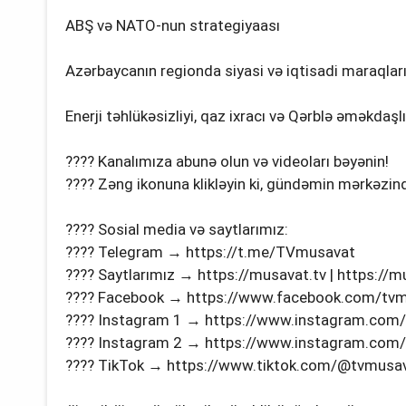
ABŞ və NATO-nun strategiyaası
Azərbaycanın regionda siyasi və iqtisadi maraqlar
Enerji təhlükəsizliyi, qaz ixracı və Qərblə əməkdaşl
???? Kanalımıza abunə olun və videoları bəyənin!
???? Zəng ikonuna klikləyin ki, gündəmin mərkəzind
???? Sosial media və saytlarımız:
???? Telegram → https://t.me/TVmusavat
???? Saytlarımız → https://musavat.tv | https://
???? Facebook → https://www.facebook.com/tv
???? Instagram 1 → https://www.instagram.com
???? Instagram 2 → https://www.instagram.com
???? TikTok → https://www.tiktok.com/@tvmusava