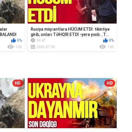
alar
Rusiya miqrantlara HÜCUM ETDİ: tikintiyə
MBALANDI
girib, onları TƏHQİR ETDİ -yerə yıxıb...T...
0%
59:47
0%
145
2026.07.30
142
HD
HD