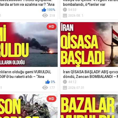
larda artım və azalma var? “Ana
bombalandı, ö*lənlər var
100%
54:53
1
218
2026.08. 1
HD
lıların olduğu gəmi VURULDU,
İran QİSASA BAŞLADI! ABŞ qırıc
DƏFƏ bu raketi atdı – “Ana
döndü, Zəncan BOMBALANDI – 
xəbər...
0%
44:12
31
177
2026.07.31
HD