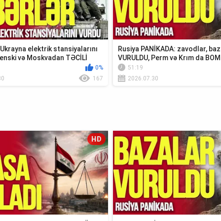
krayna elektrik stansiyalarını
Rusiya PANİKADA: zavodlar, baz
enski və Moskvadan TƏCİLİ
VURULDU, Perm və Krım da BO
0%
51:19
30
167
2026.07.30
HD