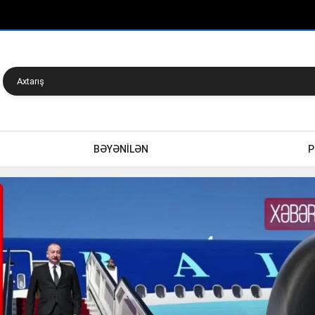
BƏYƏNİLƏN
P