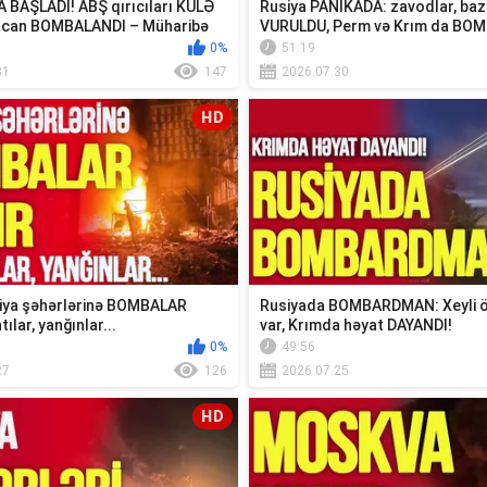
A BAŞLADI! ABŞ qırıcıları KÜLƏ
Rusiya PANİKADA: zavodlar, baz
ncan BOMBALANDI – Müharibə
VURULDU, Perm və Krım da BO
0%
51:19
31
147
2026.07.30
HD
iya şəhərlərinə BOMBALAR
Rusiyada BOMBARDMAN: Xeyli öl
tılar, yanğınlar...
var, Krımda həyat DAYANDI!
0%
49:56
27
126
2026.07.25
HD