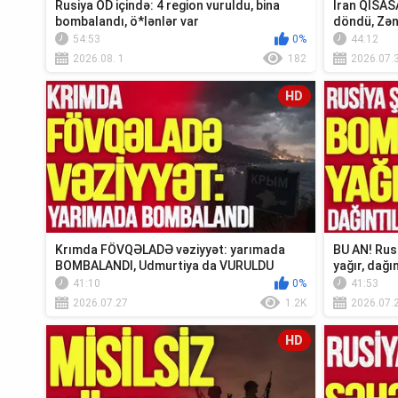
Rusiya OD içində: 4 region vuruldu, bina
İran QİSAS
bombalandı, ö*lənlər var
döndü, Zə
xəbər...
54:53
0%
44:12
2026.08. 1
182
2026.07.
HD
Krımda FÖVQƏLADƏ vəziyyət: yarımada
BU AN! Rus
BOMBALANDI, Udmurtiya da VURULDU
yağır, dağın
41:10
0%
41:53
2026.07.27
1.2K
2026.07.
HD