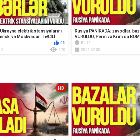
krayna elektrik stansiyalarını
Rusiya PANİKADA: zavodlar, baz
enski və Moskvadan TƏCİLİ
VURULDU, Perm və Krım da BO
0%
51:19
30
170
2026.07.30
HD