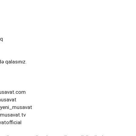
ı
ıq
ə qalasınız.
musavat.com
musavat
/yeni_musavat
/musavat.tv
tofficial