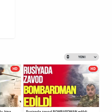
YENI
HD
HD
u, bina
Rusiyada zavod BOMBARDMAN edildi,