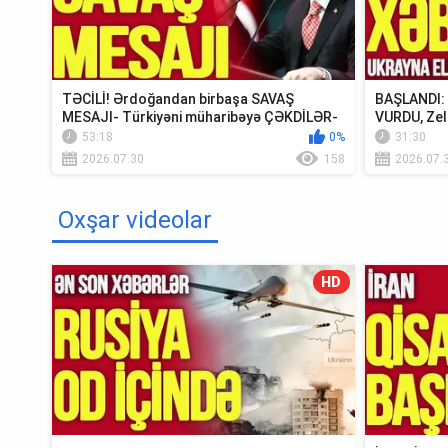
TƏCİLİ! Ərdoğandan birbaşa SAVAŞ
BAŞLANDI: U
MESAJI- Türkiyəni müharibəyə ÇƏKDİLƏR-
VURDU, Zel
TV Müsavat
Krım...
53:18
0%
31:30
2026.07.30
158
2026.07.
Oxşar videolar
HD