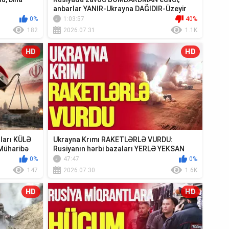
anbarlar YANIR-Ukrayna DAĞIDIR-Üzeyir
Cəfərov Ca...
0%
1:03:57
40%
182
2026.07.31
1.1K
HD
HD
ıları KÜLƏ
Ukrayna Krımı RAKETLƏRLƏ VURDU:
Müharibə
Rusiyanın hərbi bazaları YERLƏ YEKSAN
EDİLDİ - TV ...
0%
47:47
0%
147
2026.07.30
1.6K
HD
HD