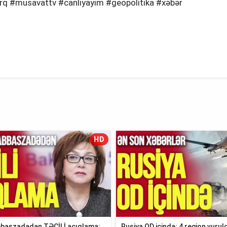
ərq #musavattv #canlıyayım #geopolitika #xəbər
HD
baszadədən TƏCİLİ açıqlama:
Rusiya OD içində: 4 region vuruld