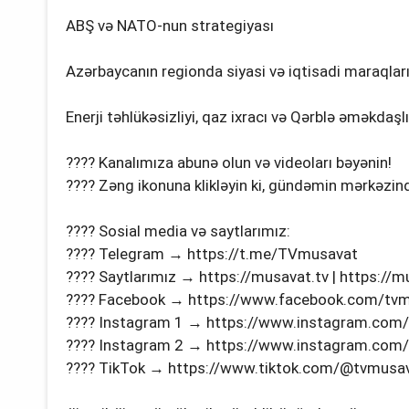
ABŞ və NATO-nun strategiyası
Azərbaycanın regionda siyasi və iqtisadi maraqlar
Enerji təhlükəsizliyi, qaz ixracı və Qərblə əməkdaşl
???? Kanalımıza abunə olun və videoları bəyənin!
???? Zəng ikonuna klikləyin ki, gündəmin mərkəzind
???? Sosial media və saytlarımız:
???? Telegram → https://t.me/TVmusavat
???? Saytlarımız → https://musavat.tv | https://
???? Facebook → https://www.facebook.com/tv
???? Instagram 1 → https://www.instagram.com
???? Instagram 2 → https://www.instagram.com
???? TikTok → https://www.tiktok.com/@tvmusava