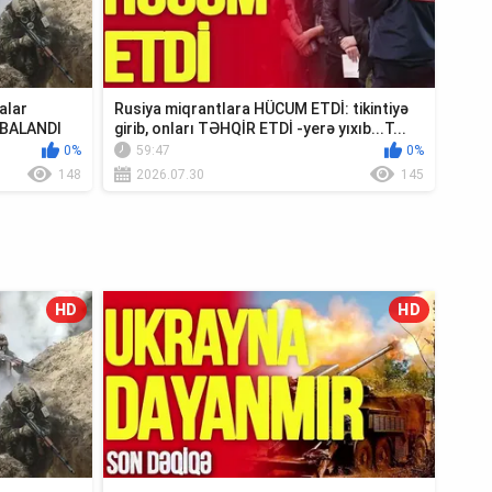
alar
Rusiya miqrantlara HÜCUM ETDİ: tikintiyə
MBALANDI
girib, onları TƏHQİR ETDİ -yerə yıxıb...T...
0%
59:47
0%
148
2026.07.30
145
HD
HD