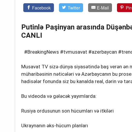
Facebook
Twitter
E-Mail
Pin
Putinlə Paşinyan arasında Düşən
CANLI
#BreakingNews #tvmusavat #azerbaycan #trend 
Musavat TV sizə dünya siyasətində baş verən ən m
müharibəsinin nəticələri və Azərbaycanın bu prose
hadisələr fonunda siz bu kanalda real, dərin və tərə
Bu videoda və gələcək yayımlarda:
Rusiya ordusunun son hücumları və itkiləri
Ukraynanın əks-hücum planları