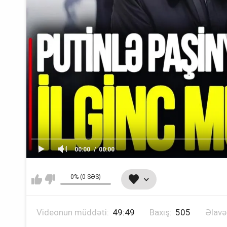
00:00
00:00
0% (0 SƏS)
Videonun müddəti:
49:49
Baxış:
505
Əlavə