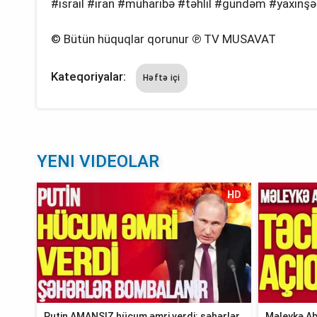
#israil #iran #müharibə #təhlil #gündəm #yaxınş
© Bütün hüquqlar qorunur ℗ TV MUSAVAT
Kateqoriyalar:
Həftə içi
YENI VIDEOLAR
HD
Putin AMANSIZ hücum əmri verdi: şəhərlər
Məleykə Ab