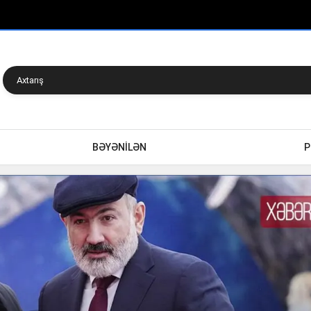
BƏYƏNİLƏN
P