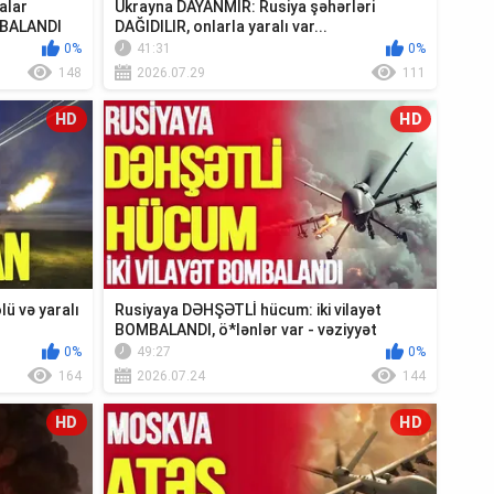
alar
Ukrayna DAYANMIR: Rusiya şəhərləri
MBALANDI
DAĞIDILIR, onlarla yaralı var...
0%
41:31
0%
148
2026.07.29
111
HD
HD
ü və yaralı
Rusiyaya DƏHŞƏTLİ hücum: iki vilayət
BOMBALANDI, ö*lənlər var - vəziyyət
ağırdır...
0%
49:27
0%
164
2026.07.24
144
HD
HD