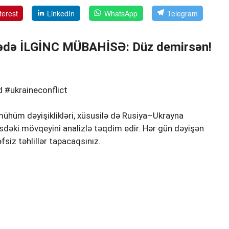
terest
LinkedIn
WhatsApp
Telegram
bədə İLGİNC MÜBAHİSƏ: Düz demirsən!
#ukraineconflict
ühüm dəyişiklikləri, xüsusilə də Rusiya–Ukrayna
sdəki mövqeyini analizlə təqdim edir. Hər gün dəyişən
fsiz təhlillər tapacaqsınız.