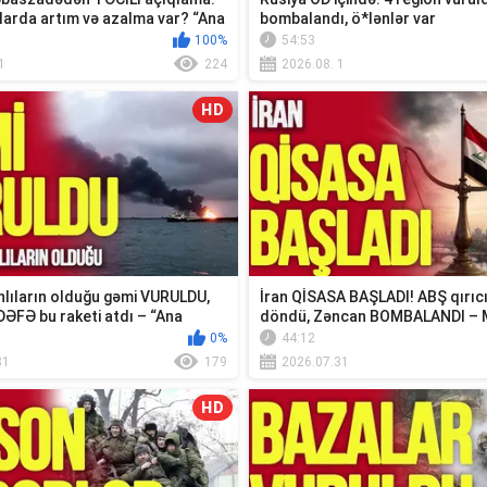
larda artım və azalma var? “Ana
bombalandı, ö*lənlər var
100%
54:53
1
224
2026.08. 1
HD
lıların olduğu gəmi VURULDU,
İran QİSASA BAŞLADI! ABŞ qırıc
DƏFƏ bu raketi atdı – “Ana
döndü, Zəncan BOMBALANDI – 
xəbər...
0%
44:12
31
179
2026.07.31
HD