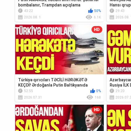
bombalanır, Trampdan açıqlama
Hansı qrup
Xə...
43:22
50%
29:43
2026.08. 1
6.1K
2026.08. 
HD
Türkiyə qırıcıları TƏCİLİ HƏRƏKƏTƏ
Azərbaycan
KEÇDİ! Ərdoğanla Putin Baltikyanıda
Rusiya İLK 
TOQQUŞUR-TV...
Xəbər”
52:55
0%
29:20
2026.07.31
168
2026.07.
HD