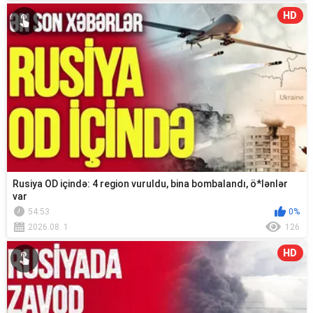
HD
Rusiya OD içində: 4 region vuruldu, bina bombalandı, ö*lənlər
var
54:53
0%
2026.08. 1
126
HD