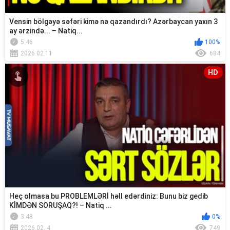
Vensin bölgəyə səfəri kimə nə qazandırdı? Azərbaycan yaxın 3
ay ərzində... – Natiq...
5:46
100%
2026.02.11
684
HD
Heç olmasa bu PROBLEMLƏRİ həll edərdiniz: Bunu biz gedib
KİMDƏN SORUŞAQ?! – Natiq ...
3:48
0%
2026.02. 4
749