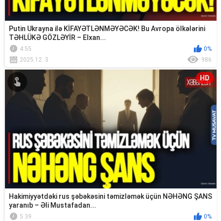
Putin Ukrayna ilə KİFAYƏTLƏNMƏYƏCƏK! Bu Avropa ölkələrini
TƏHLÜKƏ GÖZLƏYİR – Elxan...
4:55
0%
2025.12. 3
986
HD
Hakimiyyətdəki rus şəbəkəsini təmizləmək üçün NƏHƏNG ŞANS
yaranıb – Əli Mustafadan...
5:39
0%