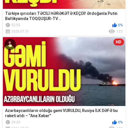
Türkiyə qırıcıları TƏCİLİ HƏRƏKƏTƏ KEÇDİ! Ərdoğanla Putin
Baltikyanıda TOQQUŞUR-TV...
52:55
0%
2026.07.31
123
HD
Azərbaycanlıların olduğu gəmi VURULDU, Rusiya İLK DƏFƏ bu
raketi atdı – “Ana Xəbər”
29:20
0%