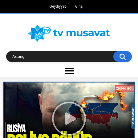
Qeydiyyat
Giriş