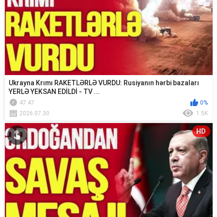
Ukrayna Krımı RAKETLƏRLƏ VURDU: Rusiyanın hərbi bazaları
YERLƏ YEKSAN EDİLDİ - TV ...
47:47
0%
2026.07.30
1.5K
HD