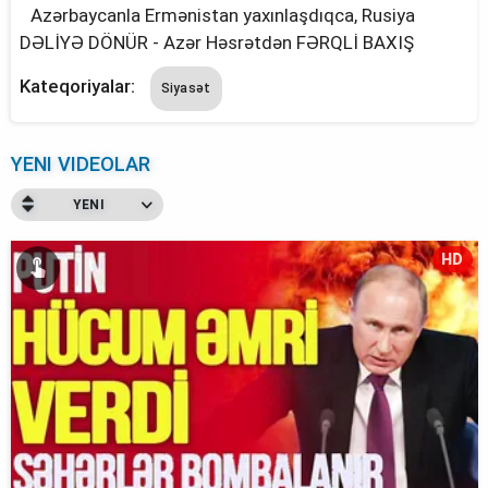
Azərbaycanla Ermənistan yaxınlaşdıqca, Rusiya
DƏLİYƏ DÖNÜR - Azər Həsrətdən FƏRQLİ BAXIŞ
Kateqoriyalar:
Siyasət
YENI VIDEOLAR
YENI
HD