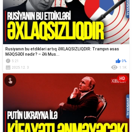
Rusiyanın bu etdikləri artıq ƏXLAQSIZLIQDIR: Trampın əsas
MƏQSƏDİ nədir? – Əli Mus...
5:21
0%
2025.12. 3
1.1K
HD