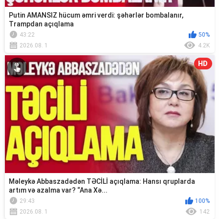
Putin AMANSIZ hücum əmri verdi: şəhərlər bombalanır,
Trampdan açıqlama
43:22
50%
2026.08. 1
4.2K
HD
Məleykə Abbaszadədən TƏCİLİ açıqlama: Hansı qruplarda
artım və azalma var? “Ana Xə...
29:43
100%
2026.08. 1
142