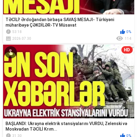
TƏCİLİ! Ərdoğandan birbaşa SAVAŞ MESAJI- Türkiyəni
müharibəyə ÇƏKDİLƏR-TV Müsavat
53:18
0%
2026.07.30
114
HD
BAŞLANDI: Ukrayna elektrik stansiyalarını VURDU, Zelenski və
Moskvadan TƏCİLİ Krım...
31:30
0%