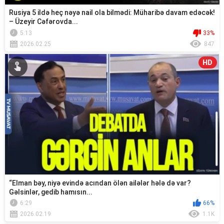
Rusiya 5 ildə heç nəyə nail ola bilmədi: Müharibə davam edəcək!
– Üzeyir Cəfərovda...
5:13
33%
2026.02.25
847
HD
“Elman bəy, niyə evində acından ölən ailələr hələ də var?
Gəlsinlər, gedib hamısın...
6:29
66%
2026.02.19
1.1K