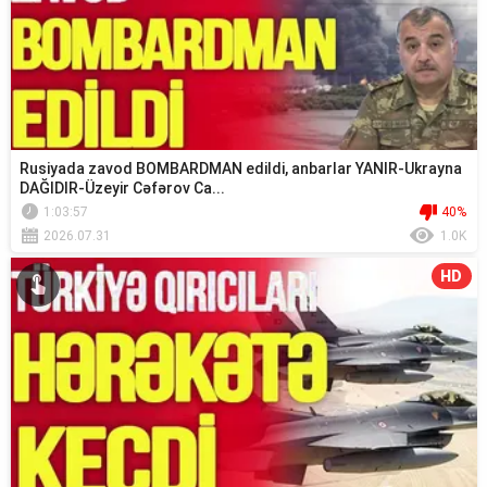
Rusiyada zavod BOMBARDMAN edildi, anbarlar YANIR-Ukrayna
DAĞIDIR-Üzeyir Cəfərov Ca...
1:03:57
40%
2026.07.31
1.0K
HD