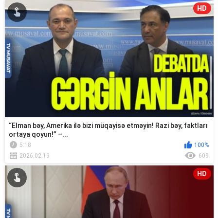
HD
“Elman bəy, Amerika ilə bizi müqayisə etməyin! Razi bəy, faktları
ortaya qoyun!” –...
5:18
100%
2026.02.19
609
HD