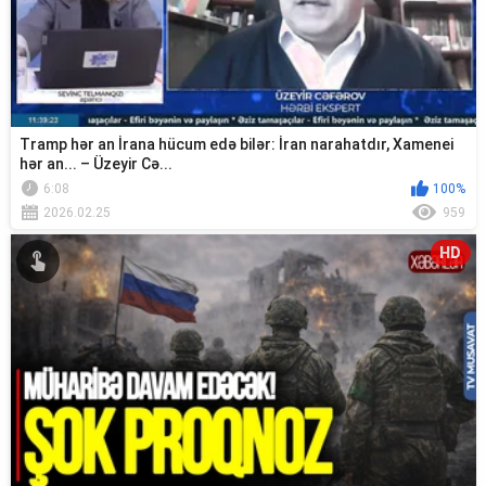
Tramp hər an İrana hücum edə bilər: İran narahatdır, Xamenei
hər an... – Üzeyir Cə...
6:08
100%
2026.02.25
959
HD