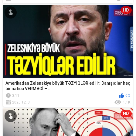
HD
Amerikadan Zelenskiyə böyük TƏZYİQLƏR edilir: Danışıqlar heç
bir nəticə VERMƏDİ – ...
3:11
0%
2025.12. 3
1.1K
HD