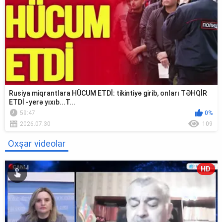
Rusiya miqrantlara HÜCUM ETDİ: tikintiyə girib, onları TƏHQİR
ETDİ -yerə yıxıb...T...
59:47
0%
2026.07.30
109
Oxşar videolar
HD