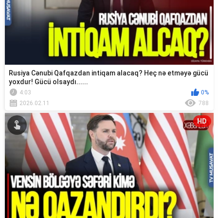
Rusiya Cənubi Qafqazdan intiqam alacaq? Heç nə etməyə gücü
yoxdur! Gücü olsaydı......
4:03
0%
2026.02.11
788
HD