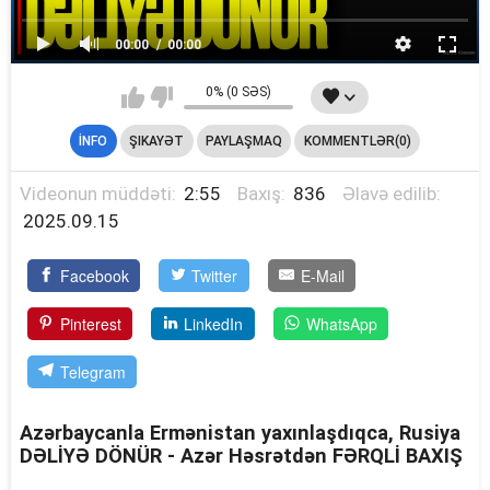
00:00
00:00
0% (0 SƏS)
İNFO
ŞIKAYƏT
PAYLAŞMAQ
KOMMENTLƏR(0)
Videonun müddəti:
2:55
Baxış:
836
Əlavə edilib:
2025.09.15
Facebook
Twitter
E-Mail
Pinterest
LinkedIn
WhatsApp
Telegram
Azərbaycanla Ermənistan yaxınlaşdıqca, Rusiya
DƏLİYƏ DÖNÜR - Azər Həsrətdən FƏRQLİ BAXIŞ