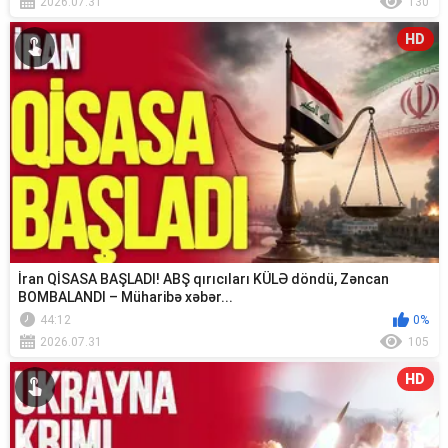
2026.07.31
130
HD
İran QİSASA BAŞLADI! ABŞ qırıcıları KÜLƏ döndü, Zəncan
BOMBALANDI – Müharibə xəbər...
44:12
0%
2026.07.31
105
HD