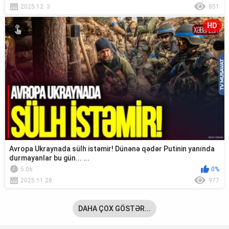
2025.12. 3
851
HD
Avropa Ukraynada sülh istəmir! Dünənə qədər Putinin yanında
durmayanlar bu gün... ...
5:06
0%
2025.11.28
977
DAHA ÇOX GÖSTƏR...