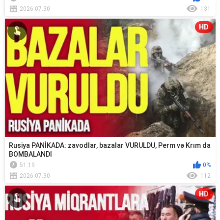
2026.07.30
131
HD
Rusiya PANİKADA: zavodlar, bazalar VURULDU, Perm və Krım da
BOMBALANDI
51:19
0%
2026.07.30
112
HD