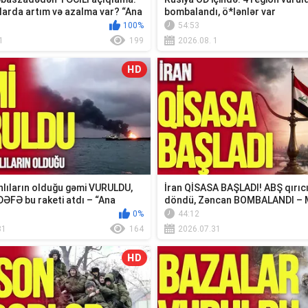
larda artım və azalma var? “Ana
bombalandı, ö*lənlər var
100%
54:53
1
199
2026.08. 1
HD
lıların olduğu gəmi VURULDU,
İran QİSASA BAŞLADI! ABŞ qırıc
DƏFƏ bu raketi atdı – “Ana
döndü, Zəncan BOMBALANDI – 
xəbər...
0%
44:12
31
164
2026.07.31
HD