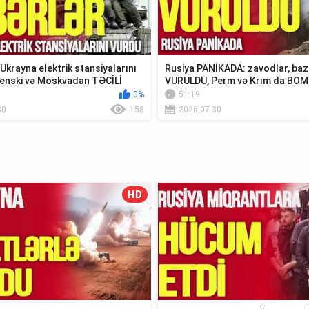
krayna elektrik stansiyalarını
Rusiya PANİKADA: zavodlar, baz
enski və Moskvadan TƏCİLİ
VURULDU, Perm və Krım da BO
0%
51:19
30
158
2026.07.30
HD