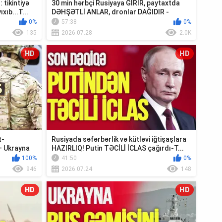
tikintiyə
30 min hərbçi Rusiyaya GİRİR, paytaxtda
xıb...T...
DƏHŞƏTLİ ANLAR, dronlar DAĞIDIR -
Ədalət V...
0%
57:38
0%
135
2026.07.28
2.0K
HD
HD
t-
Rusiyada səfərbərlik və kütləvi iğtişaşlara
– Ukrayna
HAZIRLIQ! Putin TƏCİLİ İCLAS çağırdı-T...
100%
41:50
0%
946
2026.07.24
148
HD
HD