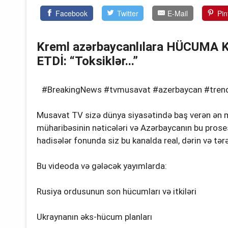
Facebook
Twitter
E-Mail
Pin
Kreml azərbaycanlılara HÜCUMA KE
ETDİ: “Toksiklər...”
#BreakingNews #tvmusavat #azerbaycan #trend 
Musavat TV sizə dünya siyasətində baş verən ən m
müharibəsinin nəticələri və Azərbaycanın bu prose
hadisələr fonunda siz bu kanalda real, dərin və tərə
Bu videoda və gələcək yayımlarda:
Rusiya ordusunun son hücumları və itkiləri
Ukraynanın əks-hücum planları