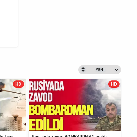
YENI
HD
HD
u, bina
Rusiyada zavod BOMBARDMAN edildi,