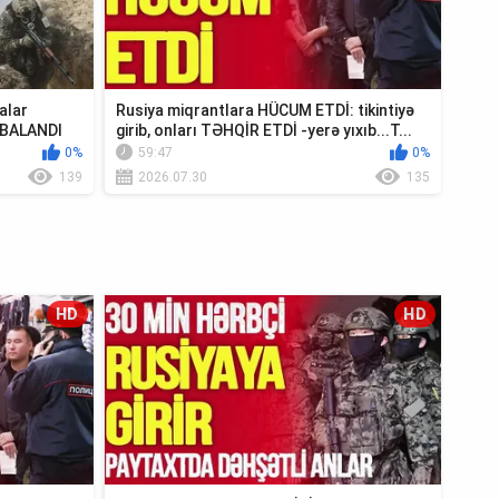
alar
Rusiya miqrantlara HÜCUM ETDİ: tikintiyə
MBALANDI
girib, onları TƏHQİR ETDİ -yerə yıxıb...T...
0%
59:47
0%
139
2026.07.30
135
HD
HD