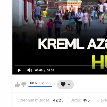
00:00
00:00
100% (1 ГОЛОС)
Videonun müddəti:
42:23
Baxış:
495
Əlavə