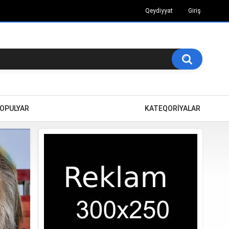
Qeydiyyat
Giriş
OPULYAR
KATEQORİYALAR