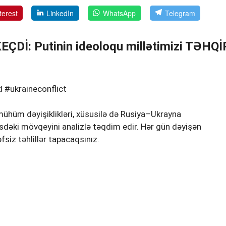
terest
LinkedIn
WhatsApp
Telegram
ÇDİ: Putinin ideoloqu millətimizi TƏHQİ
#ukraineconflict
ühüm dəyişiklikləri, xüsusilə də Rusiya–Ukrayna
sdəki mövqeyini analizlə təqdim edir. Hər gün dəyişən
fsiz təhlillər tapacaqsınız.