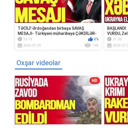
TƏCİLİ! Ərdoğandan birbaşa SAVAŞ
BAŞLANDI: U
MESAJI- Türkiyəni müharibəyə ÇƏKDİLƏR-
VURDU, Zel
TV Müsavat
Krım...
53:18
0%
31:30
2026.07.30
146
2026.07.
Oxşar videolar
HD