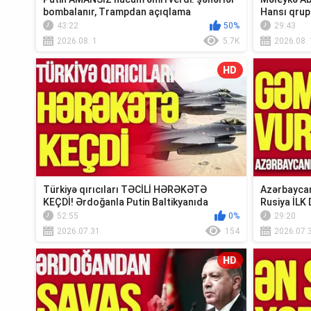
bombalanır, Trampdan açıqlama
Hansı qrup
Xə...
43:22
50%
29:43
2026.08. 1
5.7K
2026.08. 
HD
Türkiyə qırıcıları TƏCİLİ HƏRƏKƏTƏ
Azərbaycan
KEÇDİ! Ərdoğanla Putin Baltikyanıda
Rusiya İLK 
TOQQUŞUR-TV...
Xəbər”
52:55
0%
29:20
2026.07.31
154
2026.07.
HD