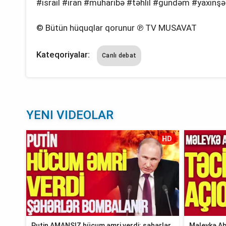
#israil #iran #müharibə #təhlil #gündəm #yaxınş
© Bütün hüquqlar qorunur ℗ TV MUSAVAT
Kateqoriyalar:
Canlı debat
YENI VIDEOLAR
HD
Putin AMANSIZ hücum əmri verdi: şəhərlər
Məleykə Ab