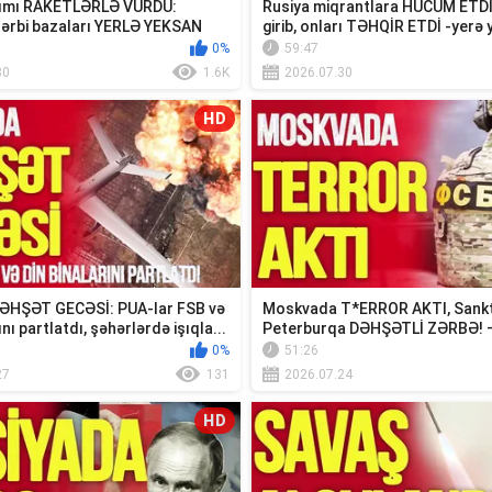
rımı RAKETLƏRLƏ VURDU:
Rusiya miqrantlara HÜCUM ETDİ: 
hərbi bazaları YERLƏ YEKSAN
girib, onları TƏHQİR ETDİ -yerə yı
...
0%
59:47
30
1.6K
2026.07.30
HD
ƏHŞƏT GECƏSİ: PUA-lar FSB və
Moskvada T*ERROR AKTI, Sank
nı partlatdı, şəhərlərdə işıqla...
Peterburqa DƏHŞƏTLİ ZƏRBƏ! 
DAĞIDIR, ruslar ...
0%
51:26
27
131
2026.07.24
HD