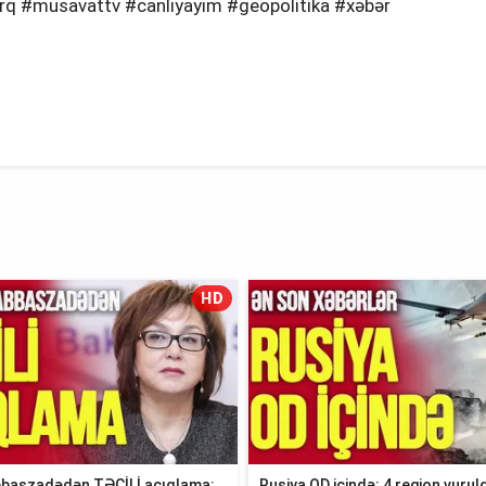
ərq #musavattv #canlıyayım #geopolitika #xəbər
HD
baszadədən TƏCİLİ açıqlama:
Rusiya OD içində: 4 region vuruld