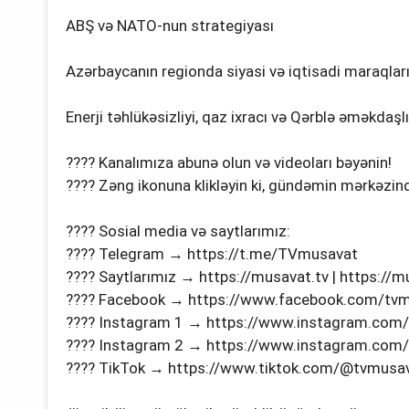
ABŞ və NATO-nun strategiyası
Azərbaycanın regionda siyasi və iqtisadi maraqlar
Enerji təhlükəsizliyi, qaz ixracı və Qərblə əməkdaşl
???? Kanalımıza abunə olun və videoları bəyənin!
???? Zəng ikonuna klikləyin ki, gündəmin mərkəzind
???? Sosial media və saytlarımız:
???? Telegram → https://t.me/TVmusavat
???? Saytlarımız → https://musavat.tv | https://
???? Facebook → https://www.facebook.com/tv
???? Instagram 1 → https://www.instagram.com
???? Instagram 2 → https://www.instagram.com
???? TikTok → https://www.tiktok.com/@tvmusava