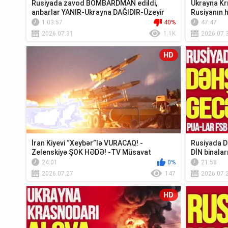
Rusiyada zavod BOMBARDMAN edildi,
Ukrayna K
anbarlar YANIR-Ukrayna DAĞIDIR-Üzeyir
Rusiyanın 
Cəfərov Ca...
EDİLDİ - TV 
1:03:57
40%
47:47
2026.07.31
1.1K
2026.07.
HD
İran Kiyevi “Xeybər”lə VURACAQ! -
Rusiyada D
Zelenskiyə ŞOK HƏDƏ! -TV Müsavat
DİN binaları
24:01
0%
21:58
2026.07.27
147
2026.07.
HD