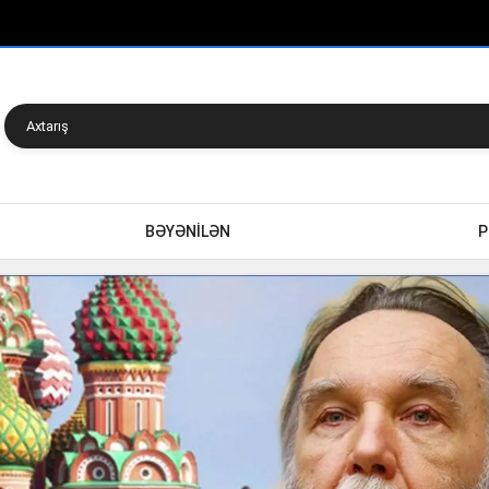
BƏYƏNİLƏN
P