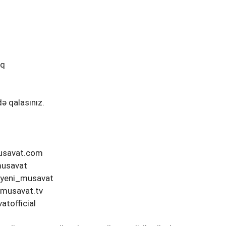
ı
ıq
ə qalasınız.
musavat.com
musavat
/yeni_musavat
/musavat.tv
tofficial