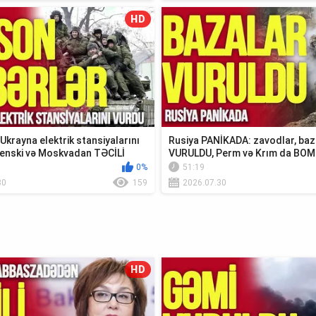
HD
krayna elektrik stansiyalarını
Rusiya PANİKADA: zavodlar, baz
enski və Moskvadan TƏCİLİ
VURULDU, Perm və Krım da BO
0%
51:19
30
159
2026.07.30
HD