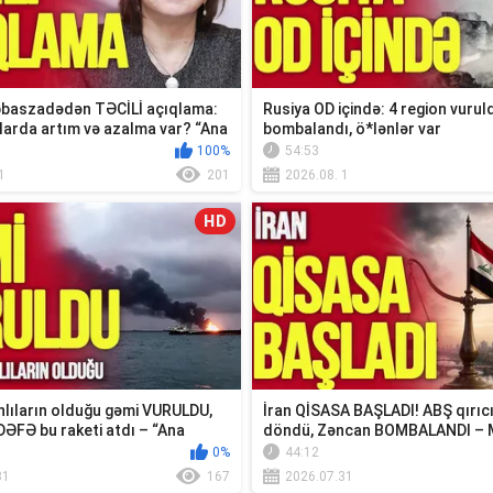
baszadədən TƏCİLİ açıqlama:
Rusiya OD içində: 4 region vuruld
larda artım və azalma var? “Ana
bombalandı, ö*lənlər var
100%
54:53
1
201
2026.08. 1
HD
lıların olduğu gəmi VURULDU,
İran QİSASA BAŞLADI! ABŞ qırıc
DƏFƏ bu raketi atdı – “Ana
döndü, Zəncan BOMBALANDI – 
xəbər...
0%
44:12
31
167
2026.07.31