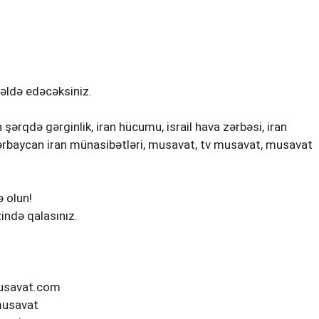
 əldə edəcəksiniz.
n şərqdə gərginlik, iran hücumu, israil hava zərbəsi, iran
azərbaycan iran münasibətləri, musavat, tv musavat, musavat
 olun!
ində qalasınız.
musavat.com
musavat