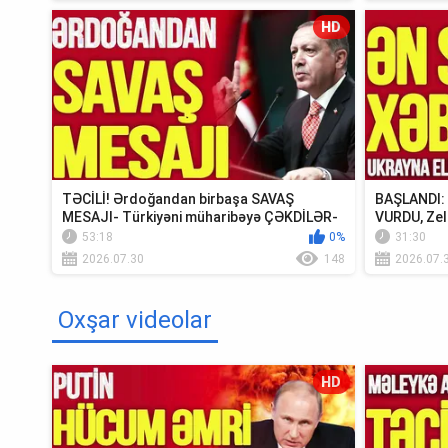
HD
TƏCİLİ! Ərdoğandan birbaşa SAVAŞ
BAŞLANDI: U
MESAJI- Türkiyəni müharibəyə ÇƏKDİLƏR-
VURDU, Zel
TV Müsavat
Krım...
53:18
0%
31:30
2026.07.30
148
2026.07.
Oxşar videolar
HD