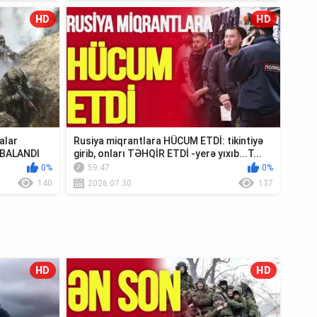
HD
HD
alar
Rusiya miqrantlara HÜCUM ETDİ: tikintiyə
MBALANDI
girib, onları TƏHQİR ETDİ -yerə yıxıb...T...
0%
59:47
0%
140
2026.07.30
137
HD
HD