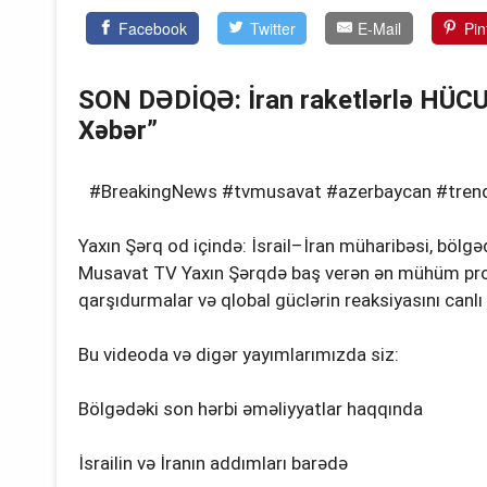
Facebook
Twitter
E-Mail
Pin
SON DƏDİQƏ: İran raketlərlə HÜCU
Xəbər”
#BreakingNews #tvmusavat #azerbaycan #trend 
Yaxın Şərq od içində: İsrail–İran müharibəsi, bölgə
Musavat TV Yaxın Şərqdə baş verən ən mühüm prose
qarşıdurmalar və qlobal güclərin reaksiyasını canlı y
Bu videoda və digər yayımlarımızda siz:
Bölgədəki son hərbi əməliyyatlar haqqında
İsrailin və İranın addımları barədə