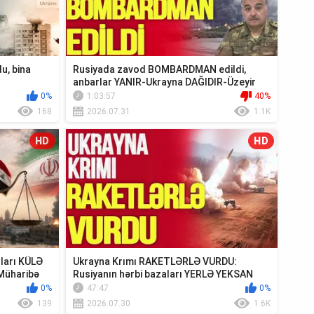
u, bina
Rusiyada zavod BOMBARDMAN edildi,
anbarlar YANIR-Ukrayna DAĞIDIR-Üzeyir
Cəfərov Ca...
0%
1:03:57
40%
168
2026.07.31
1.1K
HD
HD
ıları KÜLƏ
Ukrayna Krımı RAKETLƏRLƏ VURDU:
Müharibə
Rusiyanın hərbi bazaları YERLƏ YEKSAN
EDİLDİ - TV ...
0%
47:47
0%
139
2026.07.30
1.6K