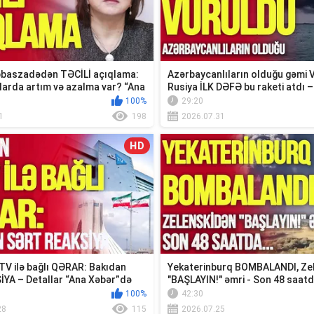
baszadədən TƏCİLİ açıqlama:
Azərbaycanlıların olduğu gəmi
larda artım və azalma var? “Ana
Rusiya İLK DƏFƏ bu raketi atdı –
Xəbər”
100%
29:20
1
198
2026.07.31
HD
TV ilə bağlı QƏRAR: Bakıdan
Yekaterinburq BOMBALANDI, Ze
İYA – Detallar “Ana Xəbər”də
"BAŞLAYIN!" əmri - Son 48 saatd
100%
42:30
28
115
2026.07.25