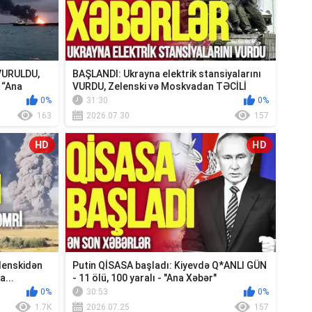
 VURULDU,
BAŞLANDI: Ukrayna elektrik stansiyalarını
 “Ana
VURDU, Zelenski və Moskvadan TƏCİLİ
Krım...
0%
31:30
0%
163
2026.07.30
157
HD
HD
lenskidən
Putin QİSASA başladı: Kiyevdə Q*ANLI GÜN
a...
- 11 ölü, 100 yaralı - "Ana Xəbər"
0%
30:53
0%
1.7K
2026.07.25
157