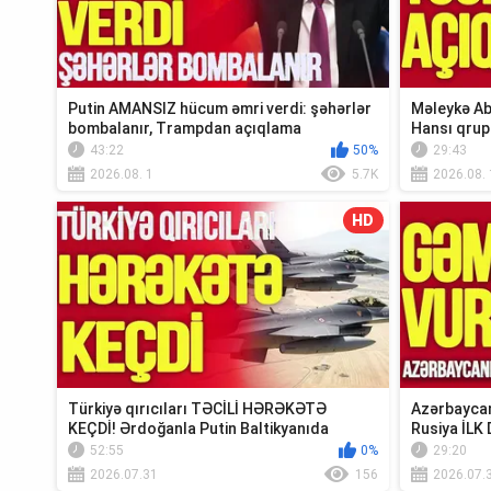
Putin AMANSIZ hücum əmri verdi: şəhərlər
Məleykə Ab
bombalanır, Trampdan açıqlama
Hansı qrup
Xə...
43:22
50%
29:43
2026.08. 1
5.7K
2026.08. 
HD
Türkiyə qırıcıları TƏCİLİ HƏRƏKƏTƏ
Azərbaycan
KEÇDİ! Ərdoğanla Putin Baltikyanıda
Rusiya İLK 
TOQQUŞUR-TV...
Xəbər”
52:55
0%
29:20
2026.07.31
156
2026.07.