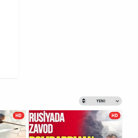
YENI
HD
HD