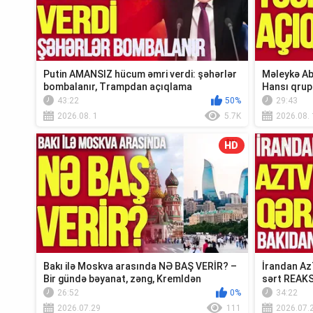
Putin AMANSIZ hücum əmri verdi: şəhərlər
Məleykə Ab
bombalanır, Trampdan açıqlama
Hansı qrup
Xə...
43:22
50%
29:43
2026.08. 1
5.7K
2026.08. 
HD
Bakı ilə Moskva arasında NƏ BAŞ VERİR? –
İrandan Az
Bir gündə bəyanat, zəng, Kremldən
sərt REAKS
REAKSİY...
26:52
0%
34:22
2026.07.29
111
2026.07.