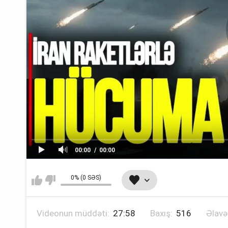
00:00
00:00
0% (0 SƏS)
Videonun müddəti:
27:58
Baxış:
516
Əlavə