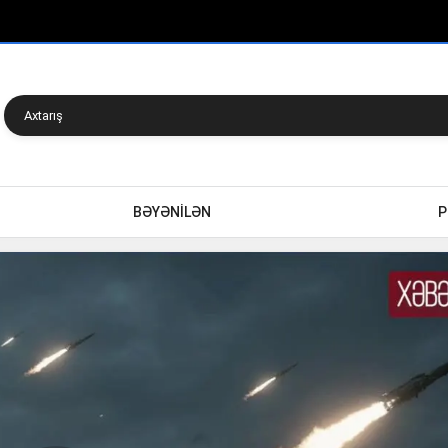
BƏYƏNİLƏN
P