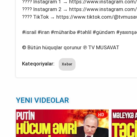
???? Instagram 1 → https://www.instagram.com
???? Instagram 2 → https://www.instagram.com
???? TikTok → https://www.tiktok.com/@tvmusava
#israil #iran #müharibə #təhlil #gündəm #yaxınş
© Bütün hüquqlar qorunur ℗ TV MUSAVAT
Kateqoriyalar:
Xəbər
YENI VIDEOLAR
HD