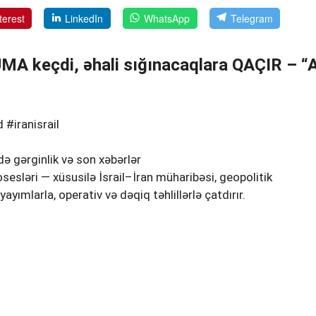
terest
LinkedIn
WhatsApp
Telegram
MA keçdi, əhali sığınacaqlara QAÇIR – “
#iranisrail
də gərginlik və son xəbərlər
sləri — xüsusilə İsrail–İran müharibəsi, geopolitik
ayımlarla, operativ və dəqiq təhlillərlə çatdırır.