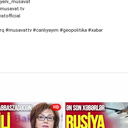
/yeni_musavat
/musavat.tv
tofficial
ərq #musavattv #canlıyayım #geopolitika #xəbər
HD