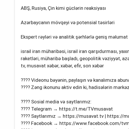
ABŞ, Rusiya, Çin kimi güclərin reaksiyası
Azərbaycanın mövqeyi və potensial təsirləri
Ekspert rəyləri və analitik şərhlərlə geniş məlumat
israil iran müharibəsi, israil iran qarşıdurması, yaxı
raketləri, müharibə başladı, geopolitik vəziyyət, 
tv, musavat xəbər, xəbər, efir, son xəbər
???? Videonu bəyənin, paylaşın və kanalımıza abunə
???? Zəng ikonunu aktiv edin ki, hadisələrin mərkəz
???? Sosial media və saytlarımız:
???? Telegram → https://t.me/TVmusavat
???? Saytlarımız → https://musavat.tv | https://
???? Facebook → https://www.facebook.com/tv