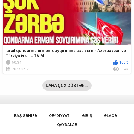
İsrail qondarma erməni soyqırımına səs verir - Azərbaycan və
Türkiyə isə... - TV M...
50:34
100%
2026.06.29
1.4K
DAHA ÇOX GÖSTƏR...
BAŞ SƏHIFƏ
QEYDIYYAT
GIRIŞ
ƏLAQƏ
QAYDALAR