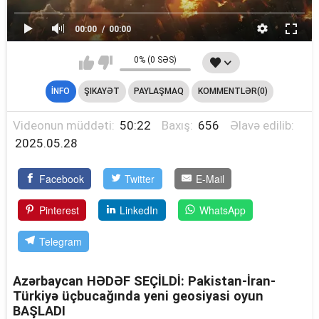
00:00
00:00
0% (0 SƏS)
İNFO
ŞIKAYƏT
PAYLAŞMAQ
KOMMENTLƏR(0)
Videonun müddəti:
50:22
Baxış:
656
Əlavə edilib:
2025.05.28
Facebook
Twitter
E-Mail
Pinterest
LinkedIn
WhatsApp
Telegram
Azərbaycan HƏDƏF SEÇİLDİ: Pakistan-İran-
Türkiyə üçbucağında yeni geosiyasi oyun
BAŞLADI