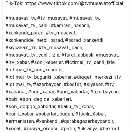
Tik-Tok: https://www.tiktok.com/@tvmusavatofficial
#musavat_tv, #tv_musavat, #müsavat_tv,
#musavat_tv_canli, #kamran_həsənli,
#xankəndi_parad, #tv_müsavat,
#xankəndidə_hərbi_parad, #parad_xankəndi,
#мусават_тв, #tv_musavat_canli,
#musavat_tv_canli_izle, #tural_abbasli, #musavat,
#itv_xəbər, #son_xeberler, #ictimai_tv_canli_izle,
#ictimai_tv_son_xeberler,
#ictimai_tv_bugunki_xeberler, #diqqet_merkezi_itv,
#i̇ctimai_tv, #azərbaycan, #kesfet, #siyasət, #i̇tv,
#xəbərlər, #son_xəbər, #son_xəbərlər, #azerbaycan,
#baki, #son_dəqi̇qə_xəbərləri̇,
#son_dəqiqə_xəbərlər, #baku_tv_xəbər,
#canlı_xəbər, #xəbərlər_buğun, #təci̇li̇_Xəbər,
#ermenistan, #xankendi, #qarabagazerbaycandir,
#xocali, #rusiya_ordusu, #putin, #ukranya, #baxmut,