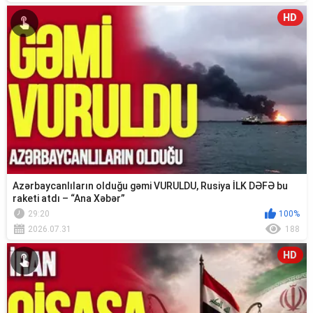
HD
Azərbaycanlıların olduğu gəmi VURULDU, Rusiya İLK DƏFƏ bu
raketi atdı – “Ana Xəbər”
29:20
100%
2026.07.31
188
HD