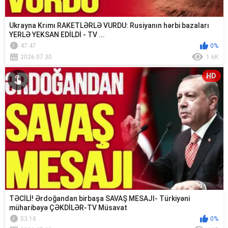
Ukrayna Krımı RAKETLƏRLƏ VURDU: Rusiyanın hərbi bazaları
YERLƏ YEKSAN EDİLDİ - TV ...
47:47
0%
2026.07.30
1.6K
HD
TƏCİLİ! Ərdoğandan birbaşa SAVAŞ MESAJI- Türkiyəni
müharibəyə ÇƏKDİLƏR-TV Müsavat
53:18
0%