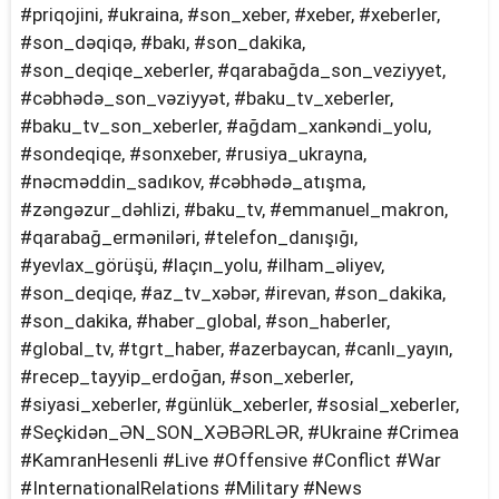
#priqojini, #ukraina, #son_xeber, #xeber, #xeberler,
#son_dəqiqə, #bakı, #son_dakika,
#son_deqiqe_xeberler, #qarabağda_son_veziyyet,
#cəbhədə_son_vəziyyət, #baku_tv_xeberler,
#baku_tv_son_xeberler, #ağdam_xankəndi_yolu,
#sondeqiqe, #sonxeber, #rusiya_ukrayna,
#nəcməddin_sadıkov, #cəbhədə_atışma,
#zəngəzur_dəhlizi, #baku_tv, #emmanuel_makron,
#qarabağ_erməniləri, #telefon_danışığı,
#yevlax_görüşü, #laçın_yolu, #i̇lham_əliyev,
#son_deqiqe, #az_tv_xəbər, #irevan, #son_dakika,
#son_dakika, #haber_global, #son_haberler,
#global_tv, #tgrt_haber, #azerbaycan, #canlı_yayın,
#recep_tayyip_erdoğan, #son_xeberler,
#siyasi_xeberler, #günlük_xeberler, #sosial_xeberler,
#Seçkidən_ƏN_SON_XƏBƏRLƏR, #Ukraine #Crimea
#KamranHesenli #Live #Offensive #Conflict #War
#InternationalRelations #Military #News