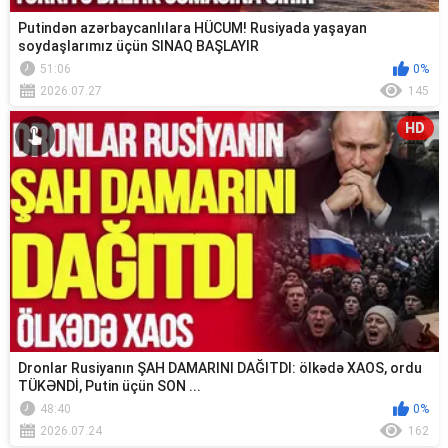
Putindən azərbaycanlılara HÜCUM! Rusiyada yaşayan
soydaşlarımız üçün SINAQ BAŞLAYIR
51:06
0%
2026.07.27
145
HD
Dronlar Rusiyanın ŞAH DAMARINI DAĞITDI: ölkədə XAOS, ordu
TÜKƏNDİ, Putin üçün SON ...
48:40
0%
2026.07.24
162