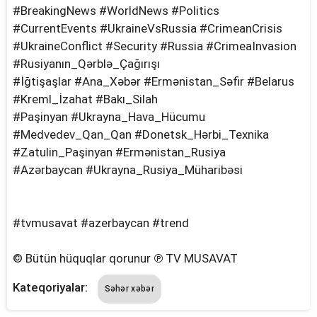
#BreakingNews #WorldNews #Politics
#CurrentEvents #UkraineVsRussia #CrimeanCrisis
#UkraineConflict #Security #Russia #CrimeaInvasion
#Rusiyanın_Qərblə_Çağırışı
#İğtişaşlar #Ana_Xəbər #Ermənistan_Səfir #Belarus
#Kreml_İzahat #Bakı_Silah
#Paşinyan #Ukrayna_Hava_Hücumu
#Medvedev_Qan_Qan #Donetsk_Hərbi_Texnika
#Zatulin_Paşinyan #Ermənistan_Rusiya
#Azərbaycan #Ukrayna_Rusiya_Müharibəsi
#tvmusavat #azerbaycan #trend
© Bütün hüquqlar qorunur ℗ TV MUSAVAT
Kateqoriyalar:
Səhər xəbər