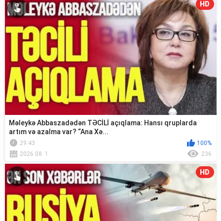
HD
Məleykə Abbaszadədən TƏCİLİ açıqlama: Hansı qruplarda
artım və azalma var? “Ana Xə...
29:43
100%
2026.08. 1
236
HD