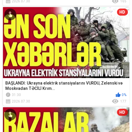
2026.07.30
165
HD
BAŞLANDI: Ukrayna elektrik stansiyalarını VURDU, Zelenski və
Moskvadan TƏCİLİ Krım...
31:30
0%
2026.07.30
177
HD