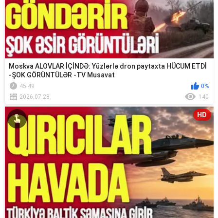
Moskva ALOVLAR İÇİNDƏ: Yüzlərlə dron paytaxta HÜCUM ETDİ
-ŞOK GÖRÜNTÜLƏR -TV Musavat
45:49
0%
2026.07.28
140
HD