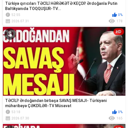
Türkiyə qırıcıları TƏCİLİ HƏRƏKƏTƏ KEÇDİ! Ərdoğanla Putin
Baltikyanıda TOQQUŞUR-TV...
52:55
0%
2026.07.31
178
HD
TƏCİLİ! Ərdoğandan birbaşa SAVAŞ MESAJI- Türkiyəni
müharibəyə ÇƏKDİLƏR-TV Müsavat
53:18
0%
2026.07.30
165