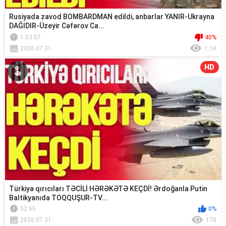
Rusiyada zavod BOMBARDMAN edildi, anbarlar YANIR-Ukrayna
DAĞIDIR-Üzeyir Cəfərov Ca...
1:03:57
40%
2026.07.31
1.1K
HD
Türkiyə qırıcıları TƏCİLİ HƏRƏKƏTƏ KEÇDİ! Ərdoğanla Putin
Baltikyanıda TOQQUŞUR-TV...
52:55
0%
2026.07.31
178