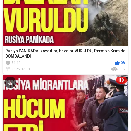
Rusiya PANİKADA: zavodlar, bazalar VURULDU, Perm və Krım da
BOMBALANDI
51:19
0%
2026.07.30
152
HD