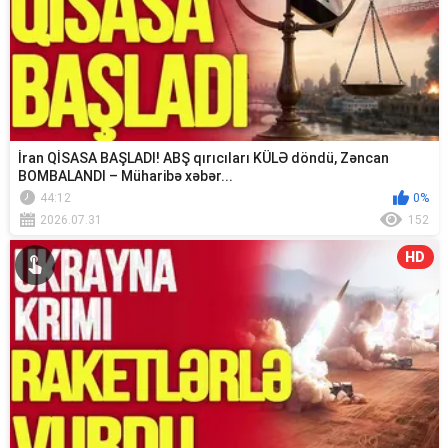
İran QİSASA BAŞLADI! ABŞ qırıcıları KÜLƏ döndü, Zəncan
BOMBALANDI – Müharibə xəbər...
44:12
0%
2026.07.31
152
HD