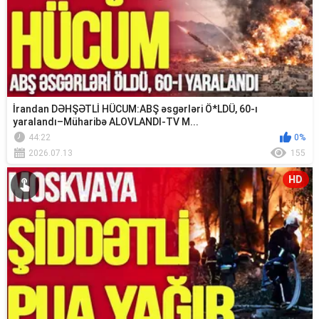
İrandan DƏHŞƏTLİ HÜCUM:ABŞ əsgərləri Ö*LDÜ, 60-ı
yaralandı–Müharibə ALOVLANDI-TV M...
44:22
0%
2026.07.13
155
HD