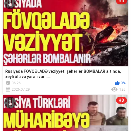
HD
Rusiyada FÖVQƏLADƏ vəziyyət: şəhərlər BOMBALAR altında,
xeyli ölü və yaralı var......
36:26
0%
2026.07.29
126
HD