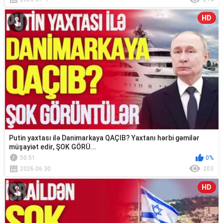
HD
Putin yaxtası ilə Danimarkaya QAÇIB? Yaxtanı hərbi gəmilər
müşayiət edir, ŞOK GÖRÜ...
50:51
0%
2026.06.30
203
HD