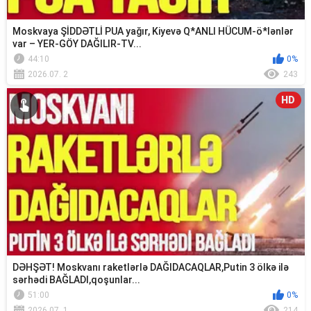
Moskvaya ŞİDDƏTLİ PUA yağır, Kiyevə Q*ANLI HÜCUM-ö*lənlər
var – YER-GÖY DAĞILIR-TV...
44:10
0%
2026.07. 2
243
HD
DƏHŞƏT! Moskvanı raketlərlə DAĞIDACAQLAR,Putin 3 ölkə ilə
sərhədi BAĞLADI,qoşunlar...
51:00
0%
2026.07. 1
214