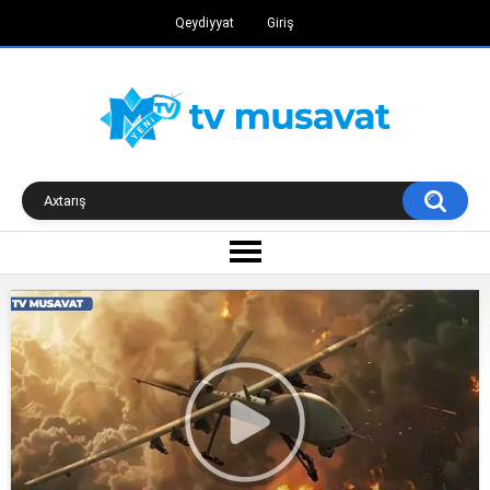
Qeydiyyat
Giriş