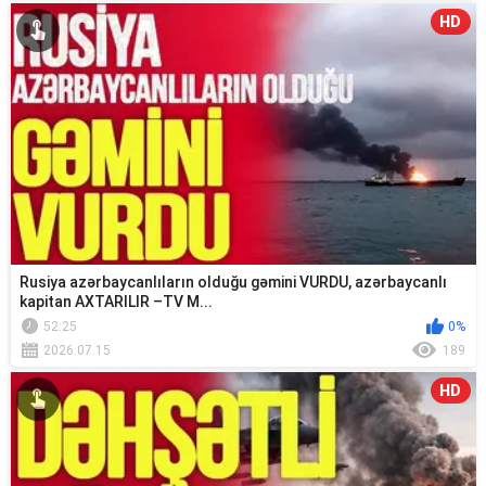
HD
Rusiya azərbaycanlıların olduğu gəmini VURDU, azərbaycanlı
kapitan AXTARILIR –TV M...
52:25
0%
2026.07.15
189
HD