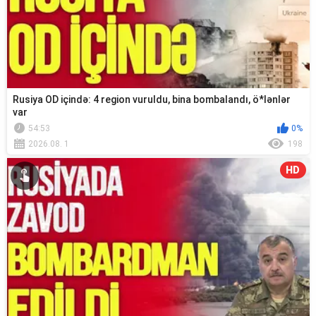
Rusiya OD içində: 4 region vuruldu, bina bombalandı, ö*lənlər
var
54:53
0%
2026.08. 1
198
HD