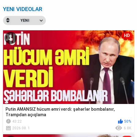
YENI VIDEOLAR
YENI
HD
Putin AMANSIZ hücum əmri verdi: şəhərlər bombalanır,
Trampdan açıqlama
43:22
50%
2026.08. 1
6.8K