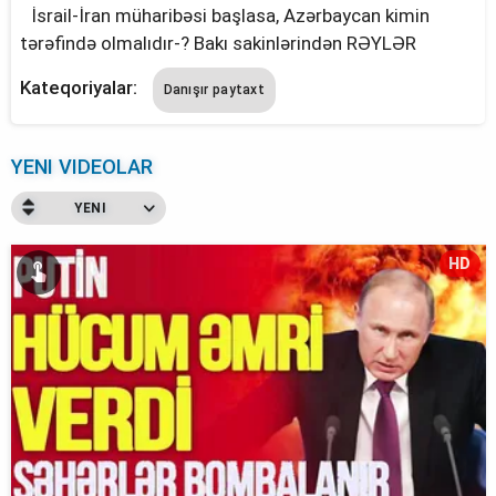
İsrail-İran müharibəsi başlasa, Azərbaycan kimin
tərəfində olmalıdır-? Bakı sakinlərindən RƏYLƏR
Kateqoriyalar:
Danışır paytaxt
YENI VIDEOLAR
YENI
HD