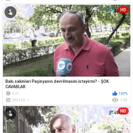
HD
Bakı sakinləri Paşinyanın devrilməsini istəyirmi? - ŞOK
CAVABLAR
4:31
100%
2024.05. 1
3.9K
HD