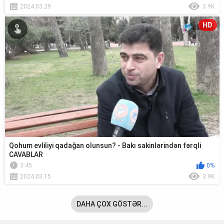
2024.03.29
3.9K
HD
Qohum evliliyi qadağan olunsun? - Bakı sakinlərindən fərqli
CAVABLAR
3:45
0%
2024.03.15
3.9K
DAHA ÇOX GÖSTƏR...