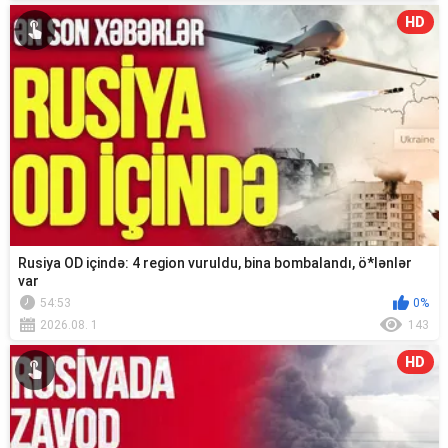
HD
Rusiya OD içində: 4 region vuruldu, bina bombalandı, ö*lənlər
var
54:53
0%
2026.08. 1
143
HD