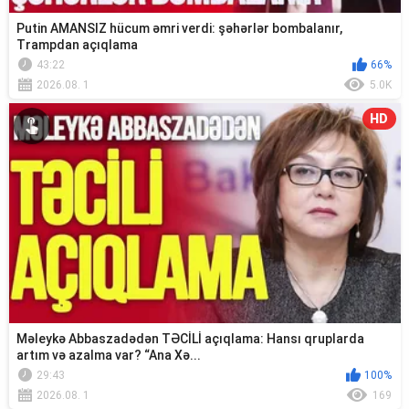
Putin AMANSIZ hücum əmri verdi: şəhərlər bombalanır,
Trampdan açıqlama
43:22
66%
2026.08. 1
5.0K
HD
Məleykə Abbaszadədən TƏCİLİ açıqlama: Hansı qruplarda
artım və azalma var? “Ana Xə...
29:43
100%
2026.08. 1
169