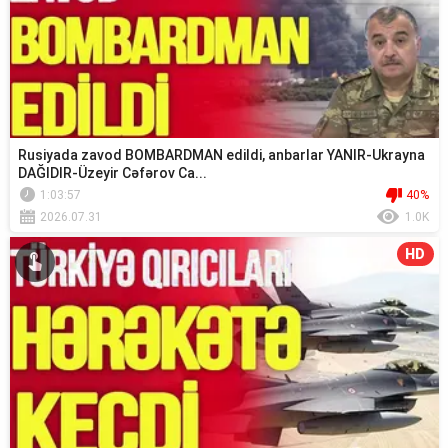
Rusiyada zavod BOMBARDMAN edildi, anbarlar YANIR-Ukrayna
DAĞIDIR-Üzeyir Cəfərov Ca...
1:03:57
40%
2026.07.31
1.0K
HD