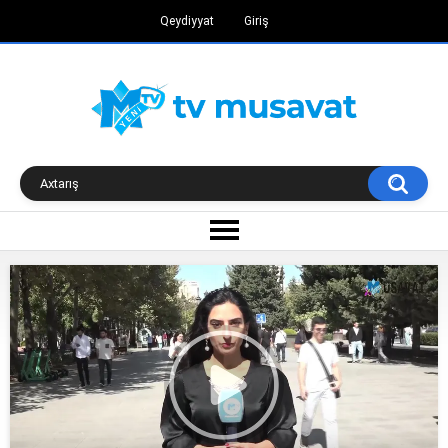
Qeydiyyat
Giriş