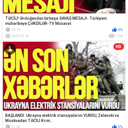
TƏCİLİ! Ərdoğandan birbaşa SAVAŞ MESAJI- Türkiyəni
müharibəyə ÇƏKDİLƏR-TV Müsavat
53:18
0%
2026.07.30
128
HD
BAŞLANDI: Ukrayna elektrik stansiyalarını VURDU, Zelenski və
Moskvadan TƏCİLİ Krım...
31:30
0%