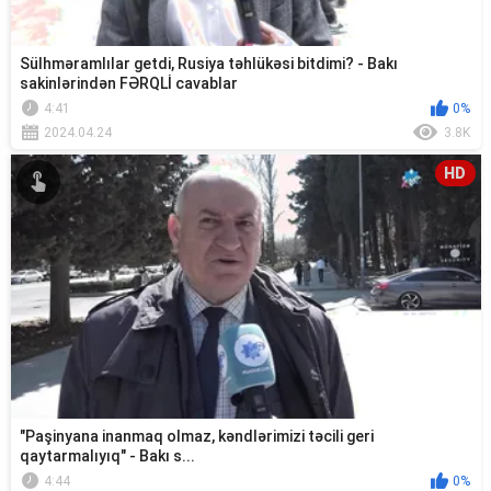
Sülhməramlılar getdi, Rusiya təhlükəsi bitdimi? - Bakı
sakinlərindən FƏRQLİ cavablar
4:41
0%
2024.04.24
3.8K
HD
"Paşinyana inanmaq olmaz, kəndlərimizi təcili geri
qaytarmalıyıq" - Bakı s...
4:44
0%