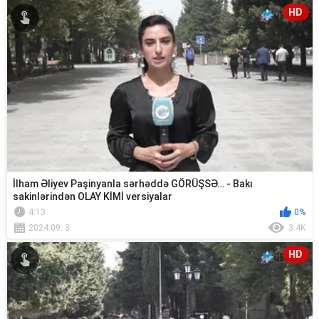
HD
İlham Əliyev Paşinyanla sərhəddə GÖRÜŞSƏ… - Bakı
sakinlərindən OLAY KİMİ versiyalar
4:13
0%
2024.09. 3
3.4K
HD