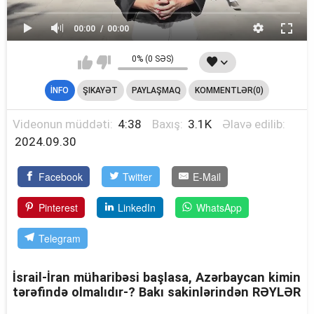
00:00
00:00
0% (0 SƏS)
İNFO
ŞIKAYƏT
PAYLAŞMAQ
KOMMENTLƏR(0)
Videonun müddəti:
4:38
Baxış:
3.1K
Əlavə edilib:
2024.09.30
Facebook
Twitter
E-Mail
Pinterest
LinkedIn
WhatsApp
Telegram
İsrail-İran müharibəsi başlasa, Azərbaycan kimin
tərəfində olmalıdır-? Bakı sakinlərindən RƏYLƏR