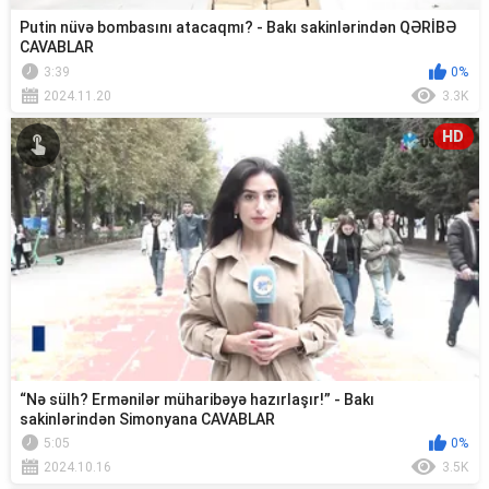
Putin nüvə bombasını atacaqmı? - Bakı sakinlərindən QƏRİBƏ
CAVABLAR
3:39
0%
2024.11.20
3.3K
HD
“Nə sülh? Ermənilər müharibəyə hazırlaşır!” - Bakı
sakinlərindən Simonyana CAVABLAR
5:05
0%
2024.10.16
3.5K