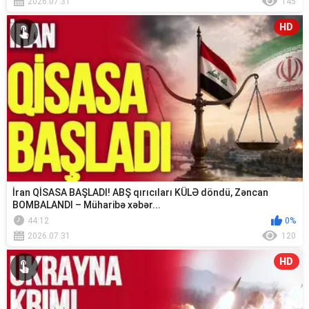
2026.07.31
145
HD
İran QİSASA BAŞLADI! ABŞ qırıcıları KÜLƏ döndü, Zəncan
BOMBALANDI – Müharibə xəbər...
44:12
0%
2026.07.31
120
HD