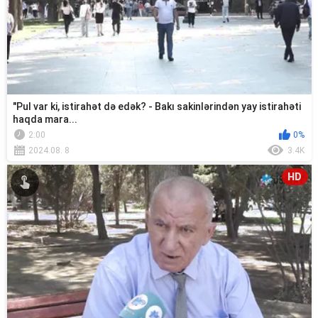
"Pul var ki, istirahət də edək? - Bakı sakinlərindən yay istirahəti
haqda mara...
2:00
0%
2024.08. 8
3.4K
HD