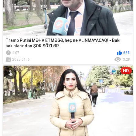
Tramp Putini MƏHV ETMƏSƏ, heç nə ALINMAYACAQ! - Bakı
sakinlərindən ŞOK SÖZLƏR
4:07
66%
2025.01. 6
3.2K
HD