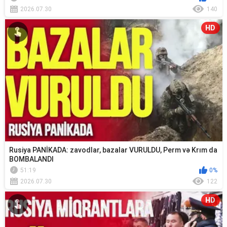
2026.07.30
140
HD
Rusiya PANİKADA: zavodlar, bazalar VURULDU, Perm və Krım da
BOMBALANDI
51:19
0%
2026.07.30
122
HD