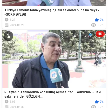
Türkiyə Ermənistanla yaxınlaşır, Bakı sakinləri buna nə deyir?
-ŞOK RƏYLƏR
6:27
0%
2024.06.21
3.7K
HD
Rusiyanın Xankəndidə konsulluq açması təhlükəlidirmi? - Bakı
sakinlərindən GÖZLƏN...
3:05
0%
2024.05.30
3.7K