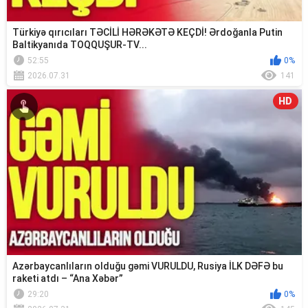
Türkiyə qırıcıları TƏCİLİ HƏRƏKƏTƏ KEÇDİ! Ərdoğanla Putin
Baltikyanıda TOQQUŞUR-TV...
52:55
0%
2026.07.31
141
HD
Azərbaycanlıların olduğu gəmi VURULDU, Rusiya İLK DƏFƏ bu
raketi atdı – “Ana Xəbər”
29:20
0%