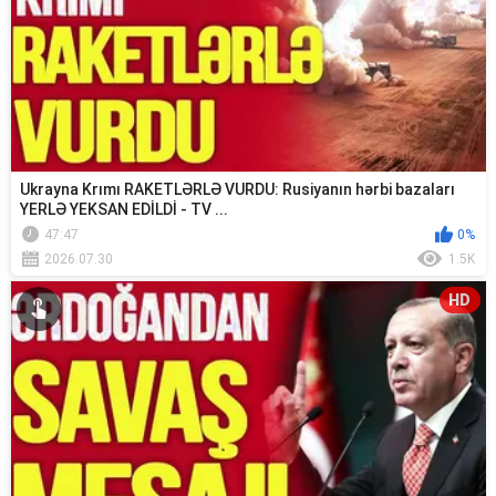
Ukrayna Krımı RAKETLƏRLƏ VURDU: Rusiyanın hərbi bazaları
YERLƏ YEKSAN EDİLDİ - TV ...
47:47
0%
2026.07.30
1.5K
HD