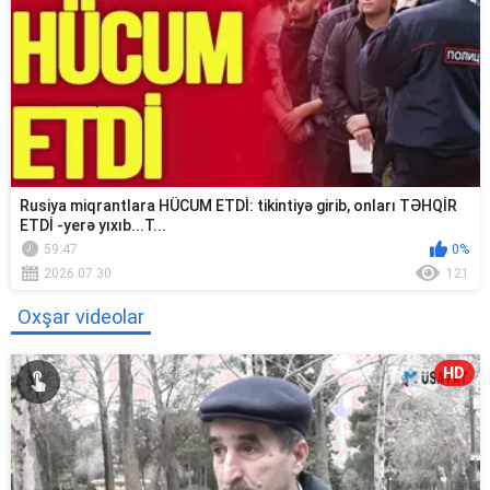
Rusiya miqrantlara HÜCUM ETDİ: tikintiyə girib, onları TƏHQİR
ETDİ -yerə yıxıb...T...
59:47
0%
2026.07.30
121
Oxşar videolar
HD