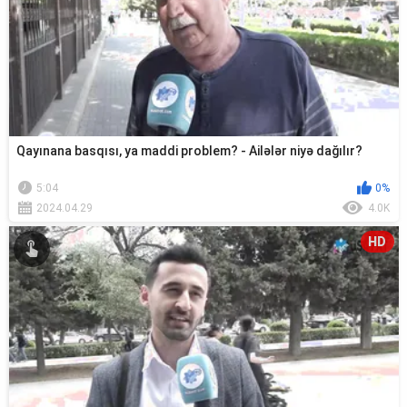
Qayınana basqısı, ya maddi problem? - Ailələr niyə dağılır?
5:04
0%
2024.04.29
4.0K
HD