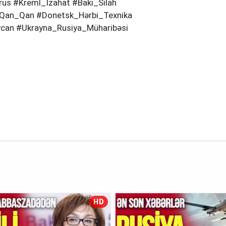
rus #Kreml_İzahat #Bakı_Silah
Qan_Qan #Donetsk_Hərbi_Texnika
ycan #Ukrayna_Rusiya_Müharibəsi
HD