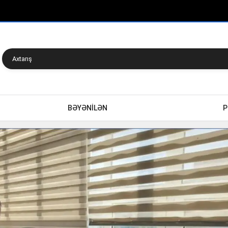
BƏYƏNİLƏN
P