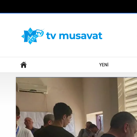
Axtar
YENİ