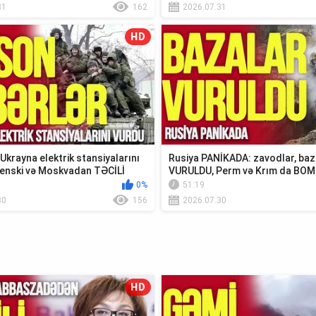
31
162
2026.07.31
HD
krayna elektrik stansiyalarını
Rusiya PANİKADA: zavodlar, baz
enski və Moskvadan TƏCİLİ
VURULDU, Perm və Krım da BO
0%
51:19
30
156
2026.07.30
HD