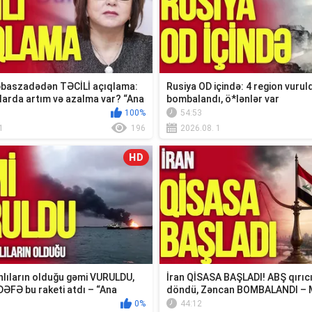
baszadədən TƏCİLİ açıqlama:
Rusiya OD içində: 4 region vuruld
larda artım və azalma var? “Ana
bombalandı, ö*lənlər var
100%
54:53
1
196
2026.08. 1
HD
lıların olduğu gəmi VURULDU,
İran QİSASA BAŞLADI! ABŞ qırıc
DƏFƏ bu raketi atdı – “Ana
döndü, Zəncan BOMBALANDI – 
xəbər...
0%
44:12