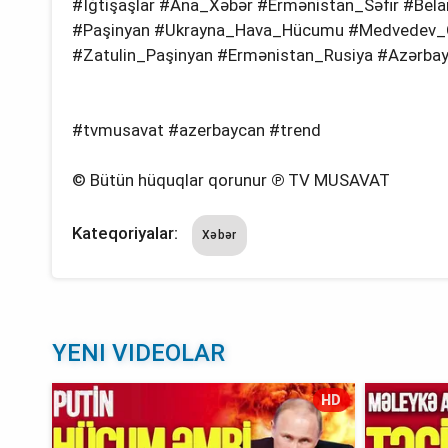
#İğtişaşlar #Ana_Xəbər #Ermənistan_Səfir #Bela
#Paşinyan #Ukrayna_Hava_Hücumu #Medvedev_
#Zatulin_Paşinyan #Ermənistan_Rusiya #Azərba
#tvmusavat #azerbaycan #trend
© Bütün hüquqlar qorunur ℗ TV MUSAVAT
Kateqoriyalar:
Xəbər
YENI VIDEOLAR
HD