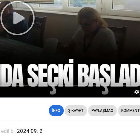
İNFO
ŞIKAYƏT
PAYLAŞMAQ
KOMMENT
 edilib:
2024.09. 2