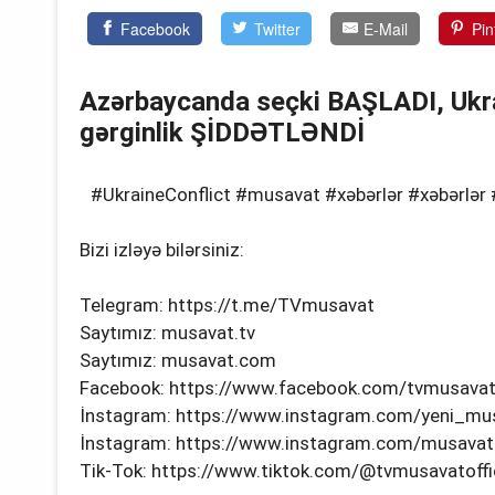
Facebook
Twitter
E-Mail
Pin
Azərbaycanda seçki BAŞLADI, Ukr
gərginlik ŞİDDƏTLƏNDİ
#UkraineConflict #musavat #xəbərlər #xəbərlə
Bizi izləyə bilərsiniz:
Telegram: https://t.me/TVmusavat
Saytımız: musavat.tv
Saytımız: musavat.com
Facebook: https://www.facebook.com/tvmusava
İnstagram: https://www.instagram.com/yeni_mu
İnstagram: https://www.instagram.com/musavat.
Tik-Tok: https://www.tiktok.com/@tvmusavatoffic