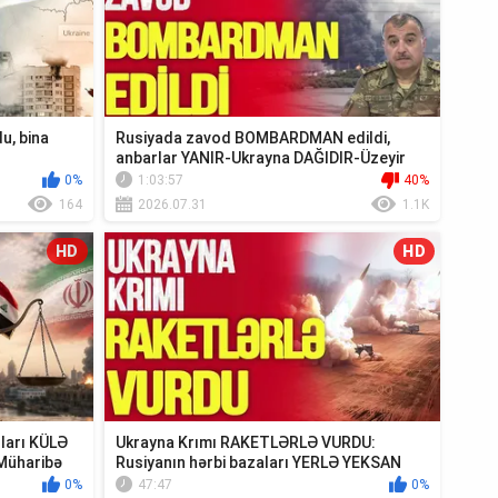
u, bina
Rusiyada zavod BOMBARDMAN edildi,
anbarlar YANIR-Ukrayna DAĞIDIR-Üzeyir
Cəfərov Ca...
0%
1:03:57
40%
164
2026.07.31
1.1K
HD
HD
ıları KÜLƏ
Ukrayna Krımı RAKETLƏRLƏ VURDU:
Müharibə
Rusiyanın hərbi bazaları YERLƏ YEKSAN
EDİLDİ - TV ...
0%
47:47
0%