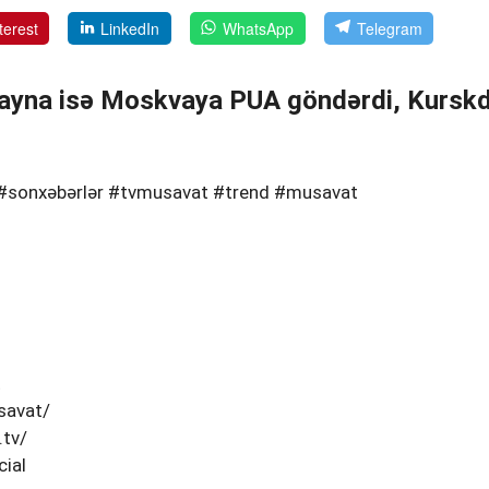
terest
LinkedIn
WhatsApp
Telegram
ayna isə Moskvaya PUA göndərdi, Kursk
r #sonxəbərlər #tvmusavat #trend #musavat
t
savat/
tv/
ial