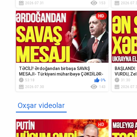
2026.07.31
153
2026.07.
HD
TƏCİLİ! Ərdoğandan birbaşa SAVAŞ
BAŞLANDI: U
MESAJI- Türkiyəni müharibəyə ÇƏKDİLƏR-
VURDU, Zel
TV Müsavat
Krım...
53:18
0%
31:30
2026.07.30
143
2026.07.
Oxşar videolar
HD