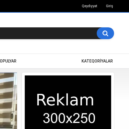
Qeydiyyat
Giriş
OPULYAR
KATEQORİYALAR