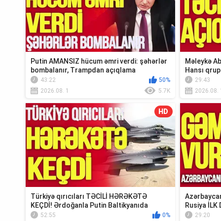
Putin AMANSIZ hücum əmri verdi: şəhərlər
Məleykə Ab
bombalanır, Trampdan açıqlama
Hansı qrup
Xə...
43:22
50%
29:43
2026.08. 1
5.7K
2026.08. 
HD
Türkiyə qırıcıları TƏCİLİ HƏRƏKƏTƏ
Azərbaycan
KEÇDİ! Ərdoğanla Putin Baltikyanıda
Rusiya İLK 
TOQQUŞUR-TV...
Xəbər”
52:55
0%
29:20