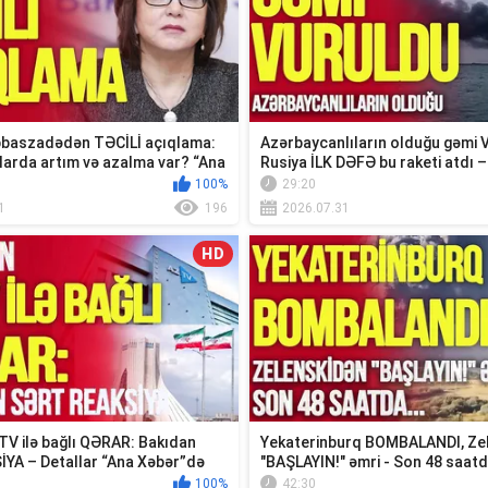
baszadədən TƏCİLİ açıqlama:
Azərbaycanlıların olduğu gəmi
larda artım və azalma var? “Ana
Rusiya İLK DƏFƏ bu raketi atdı –
Xəbər”
100%
29:20
1
196
2026.07.31
HD
TV ilə bağlı QƏRAR: Bakıdan
Yekaterinburq BOMBALANDI, Ze
İYA – Detallar “Ana Xəbər”də
"BAŞLAYIN!" əmri - Son 48 saatd
100%
42:30