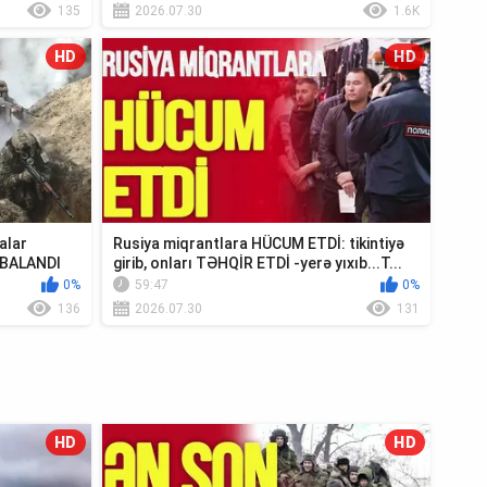
135
2026.07.30
1.6K
HD
HD
alar
Rusiya miqrantlara HÜCUM ETDİ: tikintiyə
MBALANDI
girib, onları TƏHQİR ETDİ -yerə yıxıb...T...
0%
59:47
0%
136
2026.07.30
131
HD
HD