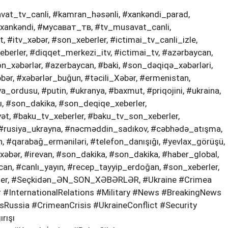
at_tv_canli, #kamran_həsənli, #xankəndi_parad,
xankəndi, #мусават_тв, #tv_musavat_canli,
 #itv_xəbər, #son_xeberler, #ictimai_tv_canli_izle,
berler, #diqqet_merkezi_itv, #i̇ctimai_tv, #azərbaycan,
on_xəbərlər, #azerbaycan, #baki, #son_dəqi̇qə_xəbərləri̇,
r, #xəbərlər_buğun, #təci̇li̇_Xəbər, #ermenistan,
a_ordusu, #putin, #ukranya, #baxmut, #priqojini, #ukraina,
ı, #son_dakika, #son_deqiqe_xeberler,
t, #baku_tv_xeberler, #baku_tv_son_xeberler,
#rusiya_ukrayna, #nəcməddin_sadıkov, #cəbhədə_atışma,
 #qarabağ_erməniləri, #telefon_danışığı, #yevlax_görüşü,
_xəbər, #irevan, #son_dakika, #son_dakika, #haber_global,
can, #canlı_yayın, #recep_tayyip_erdoğan, #son_xeberler,
berler, #Seçkidən_ƏN_SON_XƏBƏRLƏR, #Ukraine #Crimea
 #InternationalRelations #Military #News #BreakingNews
Russia #CrimeanCrisis #UkraineConflict #Security
rışı