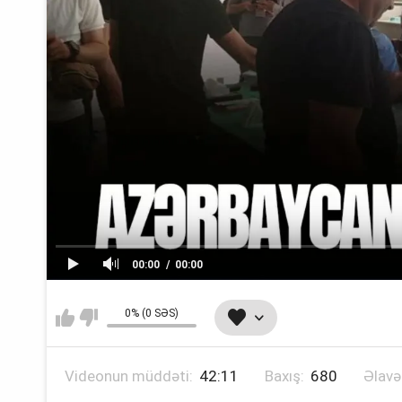
00:00
00:00
0% (0 SƏS)
Videonun müddəti:
42:11
Baxış:
680
Əlavə