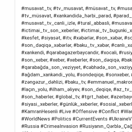
#musavat_tv, #tv_musavat, #müsavat_tv, #musav
#tv_müsavat, #xankəndidə_hərbi_parad, #parad_
#musavat_tv_canli_izle, #tural_abbasli, #musavat,
#ictimai_tv_son_xeberler, #ictimai_tv_bugunki_xe
#kesfet, #siyasət, #i̇tv, #xəbərlər, #son_xəbər, #s
#son_dəqiqə_xəbərlər, #baku_tv_xəbər, #canlı_xəbə
#xankendi, #qarabagazerbaycandir, #xocali, #rusiy
#son_xeber, #xeber, #xeberler, #son_dəqiqə, #bak
#qarabağda_son_veziyyet, #cəbhədə_son_vəziyyə
#ağdam_xankəndi_yolu, #sondeqiqe, #sonxeber, 
#zəngəzur_dəhlizi, #baku_tv, #emmanuel_makron,
#laçın_yolu, #i̇lham_əliyev, #son_deqiqe, #az_tv
#son_haberler, #global_tv, #tgrt_haber, #azerbay
#siyasi_xeberler, #günlük_xeberler, #sosial_xe
#KamranHesenli #Live #Offensive #Conflict #War
#WorldNews #Politics #CurrentEvents #UkraineVs
#Russia #CrimeaInvasion #Rusiyanın_Qərblə_Çağı