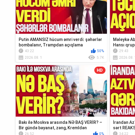
Putin AMANSIZ hücum əmri verdi: şəhərlər
Məleykə Ab
bombalanır, Trampdan açıqlama
Hansı qrup
Xə...
43:22
50%
29:43
2026.08. 1
5.7K
2026.08. 
HD
Bakı ilə Moskva arasında NƏ BAŞ VERİR? –
İrandan Az
Bir gündə bəyanat, zəng, Kremldən
sərt REAKS
REAKSİY...
26:52
0%
34:22