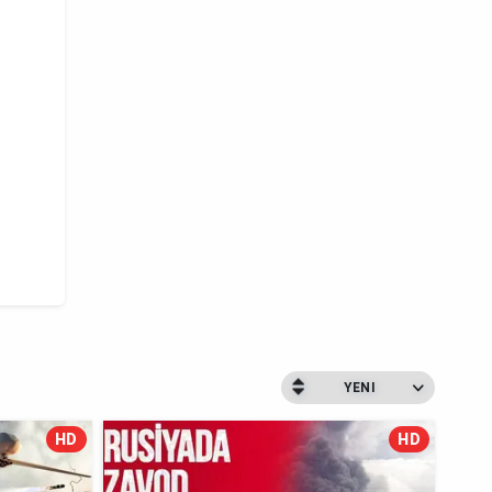
YENI
HD
HD