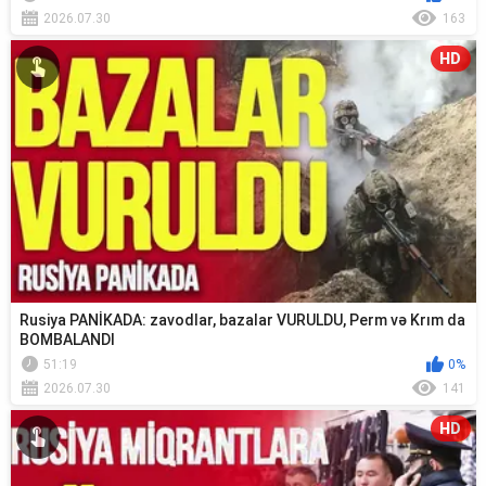
2026.07.30
163
HD
Rusiya PANİKADA: zavodlar, bazalar VURULDU, Perm və Krım da
BOMBALANDI
51:19
0%
2026.07.30
141
HD