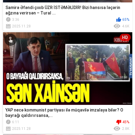
Samirə Əfəndi çıxıb ÜZR İSTƏMƏLİDİR! Bizi hansısa ləçərin
ağzına verirsən – Tural ...
3:36
65%
2025.11.28
4.6K
HD
YAP necə kommunist partiyası ilə müqavilə imzalaya bilər? O
bayrağı qaldırırsansa,...
6:11
45%
2025.11.28
2.8K