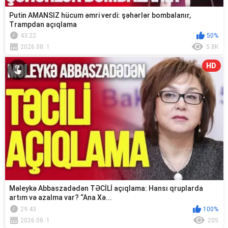
Putin AMANSIZ hücum əmri verdi: şəhərlər bombalanır,
Trampdan açıqlama
43:22
50%
2026.08. 1
5.8K
HD
Məleykə Abbaszadədən TƏCİLİ açıqlama: Hansı qruplarda
artım və azalma var? “Ana Xə...
29:43
100%
2026.08. 1
205