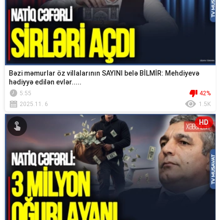
Bəzi məmurlar öz villalarının SAYINI belə BİLMİR: Mehdiyevə
hədiyyə edilən evlər.....
5:55
42%
2025.11. 6
1.5K
HD