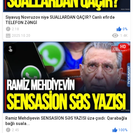
Siyavuş Novruzov niyə SUALLARDAN QAÇIR? Canlı efirdə
TELEFON ZƏNGİ
2:18
0%
2025.10.20
1.4K
HD
Ramiz Mehdiyevin SENSASİON SƏS YAZISI üzə çıxdı: Qarabağla
bağlı suala...
2:45
100%