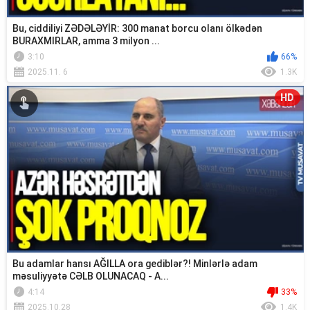
Bu, ciddiliyi ZƏDƏLƏYİR: 300 manat borcu olanı ölkədən
BURAXMIRLAR, amma 3 milyon ...
3:10
66%
2025.11. 6
1.3K
HD
Bu adamlar hansı AĞILLA ora gediblər?! Minlərlə adam
məsuliyyətə CƏLB OLUNACAQ - A...
4:14
33%
2025.10.28
1.4K