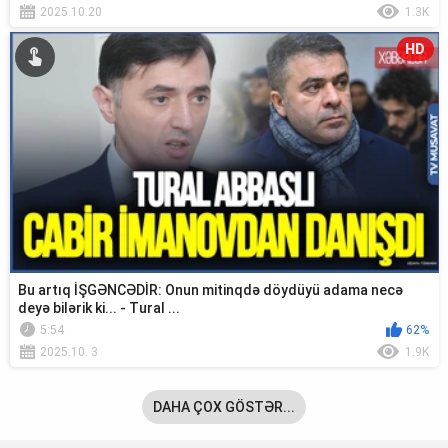
2025.10.20
1.3K
HD
Bu artıq İŞGƏNCƏDİR: Onun mitinqdə döydüyü adama necə
deyə bilərik ki... - Tural ...
5:54
62%
2025.10. 3
1.9K
DAHA ÇOX GÖSTƏR...