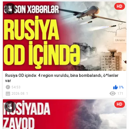
HD
Rusiya OD içində: 4 region vuruldu, bina bombalandı, ö*lənlər
var
54:53
0%
2026.08. 1
171
HD