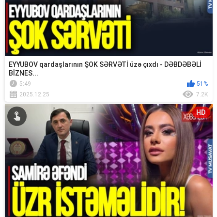
EYYUBOV qardaşlarının ŞOK SƏRVƏTİ üzə çıxdı - DƏBDƏBƏLİ
BİZNES...
5:49
51%
2025.12.25
7.2K
HD