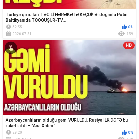
Türkiyə qırıcıları TƏCİLİ HƏRƏKƏTƏ KEÇDİ! Ərdoğanla Putin
Baltikyanıda TOQQUŞUR-TV...
52:55
0%
2026.07.31
159
HD
Azərbaycanlıların olduğu gəmi VURULDU, Rusiya İLK DƏFƏ bu
raketi atdı – “Ana Xəbər”
29:20
0%