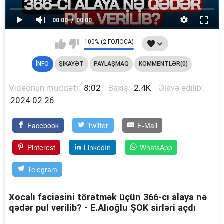
00:00
00:00
100% (2 ГОЛОСА)
İNFO
ŞIKAYƏT
PAYLAŞMAQ
KOMMENTLƏR(0)
Videonun müddəti:
8:02
Baxış:
2.4K
Əlavə edilib:
2024.02.26
Facebook
Twitter
E-Mail
Pinterest
LinkedIn
WhatsApp
Telegram
Xocalı faciəsini törətmək üçün 366-cı alaya nə
qədər pul verilib? - E.Alıoğlu ŞOK sirləri açdı