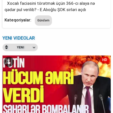
Xocalı faciəsini törətmək üçün 366-cı alaya nə
qədər pul verilib? - E.Alıoğlu ŞOK sirləri açdı
Kateqoriyalar:
Gündəm
YENI VIDEOLAR
YENI
HD