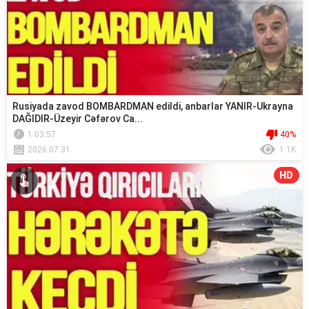
Rusiyada zavod BOMBARDMAN edildi, anbarlar YANIR-Ukrayna
DAĞIDIR-Üzeyir Cəfərov Ca...
1:03:57
40%
2026.07.31
1.1K
HD