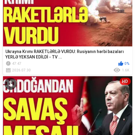
Ukrayna Krımı RAKETLƏRLƏ VURDU: Rusiyanın hərbi bazaları
YERLƏ YEKSAN EDİLDİ - TV ...
47:47
0%
2026.07.30
1.6K
HD