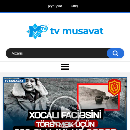
Qeydiyyat
Giriş