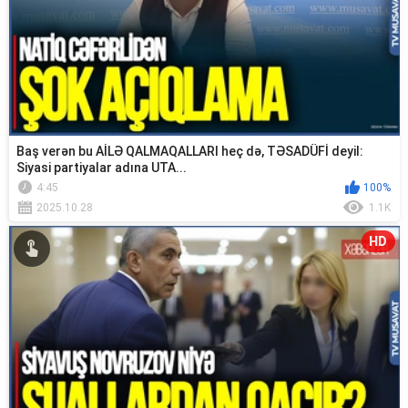
Baş verən bu AİLƏ QALMAQALLARI heç də, TƏSADÜFİ deyil:
Siyasi partiyalar adına UTA...
4:45
100%
2025.10.28
1.1K
HD