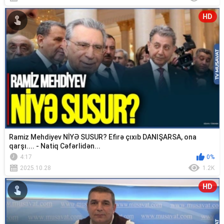
HD
Ramiz Mehdiyev NİYƏ SUSUR? Efirə çıxıb DANIŞARSA, ona
qarşı.... - Natiq Cəfərlidən...
4:17
0%
2025.10.28
1.2K
HD