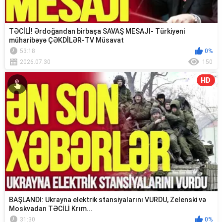
TƏCİLİ! Ərdoğandan birbaşa SAVAŞ MESAJI- Türkiyəni
müharibəyə ÇƏKDİLƏR-TV Müsavat
53:18
0%
2026.07.30
150
HD
BAŞLANDI: Ukrayna elektrik stansiyalarını VURDU, Zelenski və
Moskvadan TƏCİLİ Krım...
31:30
0%