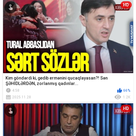
HD
Kim göndərdi ki, gedib ermənini qucaqlayasan?! Sən
ŞƏHİDLƏRDƏN, zorlanmış qadınlar...
4:58
66%
2025.11.28
1.2K
HD