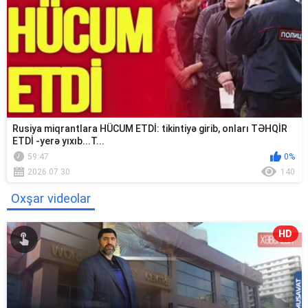
Rusiya miqrantlara HÜCUM ETDİ: tikintiyə girib, onları TƏHQİR
ETDİ -yerə yıxıb...T...
59:47
0%
2026.07.30
140
Oxşar videolar
HD