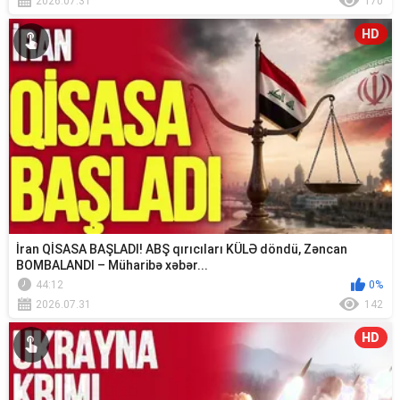
2026.07.31
170
HD
İran QİSASA BAŞLADI! ABŞ qırıcıları KÜLƏ döndü, Zəncan
BOMBALANDI – Müharibə xəbər...
44:12
0%
2026.07.31
142
HD