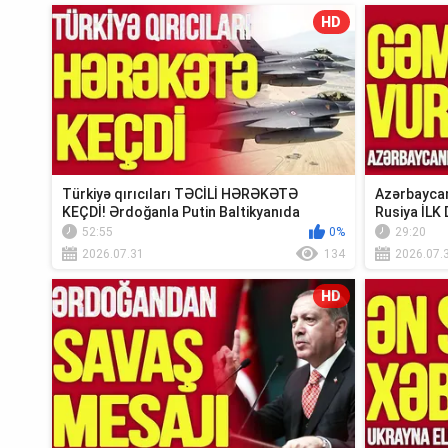
HD
Türkiyə qırıcıları TƏCİLİ HƏRƏKƏTƏ
Azərbaycan
KEÇDİ! Ərdoğanla Putin Baltikyanıda
Rusiya İLK 
TOQQUŞUR-TV...
Xəbər”
52:55
0%
29:20
2026.07.31
134
2026.07.
HD