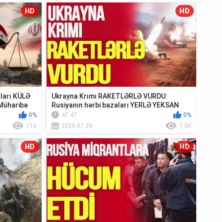
HD
HD
ıları KÜLƏ
Ukrayna Krımı RAKETLƏRLƏ VURDU:
Müharibə
Rusiyanın hərbi bazaları YERLƏ YEKSAN
EDİLDİ - TV ...
0%
47:47
0%
116
2026.07.30
1.5K
HD
HD