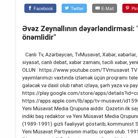
Facebook
Twitter
E-Mail
Pin
Əvəz Zeynallının dəyərləndirməsi:
önəmlidir"
Canlı Tv, Azərbaycan, TvMusavat, Xəbər, xəbərlər,
siyasət, canlı debat, xəbər zamanı, təcili xəbər,
OLUN : https://www.youtube.com/TVmusavat TV Müsa
yayımlarımızı vaxtında izləmək üçün proqramı telef
gələcək və daxil olub rahat izləyə, şərh yaza və pa
https://play.google.com/store/apps/details?id
https://apps.apple.com/lb/app/tv-musavat/id15
Yeni Müsavat Media Qrupuna aiddir. Qəzetin ilk sa
indiki baş redaktor və Yeni Müsavat Media Qrupunun 
(1989-1991) gizli fəaliyyət göstərib, kommunist S
Yeni Müsavat Partiyasının mətbu orqanı olub. 1991