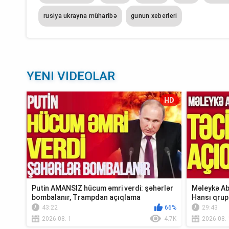
rusiya ukrayna müharibə
gunun xeberleri
YENI VIDEOLAR
HD
Putin AMANSIZ hücum əmri verdi: şəhərlər
Məleykə Ab
bombalanır, Trampdan açıqlama
Hansı qrup
Xə...
43:22
66%
29:43
2026.08. 1
4.7K
2026.08. 