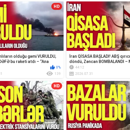
HD
lıların olduğu gəmi VURULDU,
İran QİSASA BAŞLADI! ABŞ qırıc
DƏFƏ bu raketi atdı – “Ana
döndü, Zəncan BOMBALANDI – 
xəbər...
0%
44:12
31
139
2026.07.31
HD