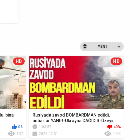
YENI
HD
HD
u, bina
Rusiyada zavod BOMBARDMAN edildi,
anbarlar YANIR-Ukrayna DAĞIDIR-Üzeyir
Cəfərov Ca...
0%
1:03:57
40%
137
2026.07.31
1.0K