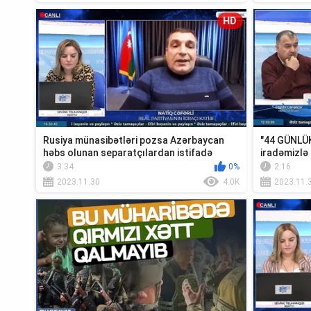
HD
Rusiya münasibətləri pozsa Azərbaycan
"44 GÜNLÜK
həbs olunan separatçılardan istifadə
iradəmizlə 
edəcək!...
3:34
0%
2:16
2023.11.30
4.0K
2023.11.