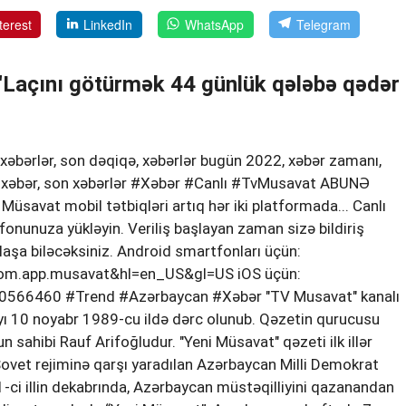
terest
LinkedIn
WhatsApp
Telegram
 "Laçını götürmək 44 günlük qələbə qədər
 xəbərlər, son dəqiqə, xəbərlər bugün 2022, xəbər zamanı,
 yenixəbər, son xəbərlər #Xəbər #Canlı #TvMusavat ABUNƏ
vat mobil tətbiqləri artıq hər iki platformada... Canlı
onunuza yükləyin. Veriliş başlayan zaman sizə bildiriş
ylaşa biləcəksiniz. Android smartfonları üçün:
=com.app.musavat&hl=en_US&gl=US iOS üçün:
90566460 #Trend #Azərbaycan #Xəbər "TV Musavat" kanalı
yı 10 noyabr 1989-cu ildə dərc olunub. Qəzetin qurucusu
sahibi Rauf Arifoğludur. "Yeni Müsavat" qəzeti ilk illər
ovet rejiminə qarşı yaradılan Azərbaycan Milli Demokrat
-ci illin dekabrında, Azərbaycan müstəqilliyini qazanandan