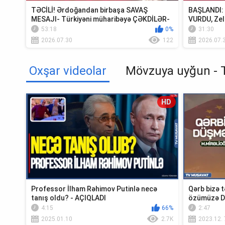
TƏCİLİ! Ərdoğandan birbaşa SAVAŞ
BAŞLANDI: U
MESAJI- Türkiyəni müharibəyə ÇƏKDİLƏR-
VURDU, Zel
TV Müsavat
Krım...
53:18
0%
31:30
2026.07.30
122
2026.07.
Oxşar videolar
Mövzuya uyğun - 
HD
Professor İlham Rəhimov Putinlə necə
Qərb bizə t
tanış oldu? - AÇIQLADI
özümüzə D
M.Mirəlioğl
4:15
66%
2:47
2025.01.10
2.7K
2023.12. 