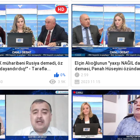
HD
 müharibəni Rusiya demədi, öz
Elçin Alıoğlunun "yaxşı NAĞIL da
dayandırdıq!" - Tərəflə...
deməsi, Pənah Hüseyini özündən 
0%
2:59
30
3.9K
2023.11.15