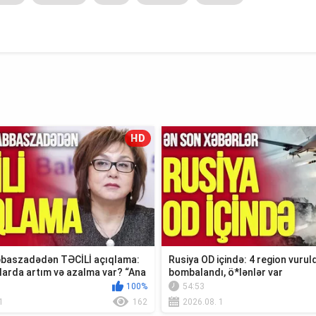
HD
baszadədən TƏCİLİ açıqlama:
Rusiya OD içində: 4 region vuruld
larda artım və azalma var? “Ana
bombalandı, ö*lənlər var
100%
54:53
1
162
2026.08. 1