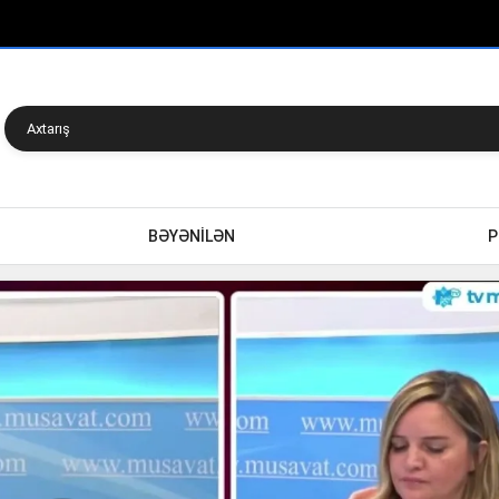
BƏYƏNİLƏN
P