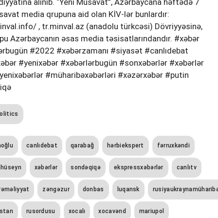
eydiyyatına alınıb. “Yeni Müsavat”, Azərbaycana həftədə 7
savat media qrupuna aid olan KİV-lər bunlardır:
al.info/ , tr.minval.az (anadolu türkcəsi) Dövriyyəsinə,
upu Azərbaycanın əsas media təsisatlarındandır. #xəbər
rlərbugün #2022 #xəbərzamanı #siyasət #canlıdebat
xəbər #yenixəbər #xəbərlərbugün #sonxəbərlər #xəbərlər
nixəbərlər #müharibəxəbərləri #xəzərxəbər #putin
iqə
olitics
noğlu
canlıdebat
qarabağ
hərbiekspert
fərruxkəndi
hhüseyn
xəbərlər
sondəqiqə
ekspressxəbərlər
canlıtv
rəməliyyat
zəngəzur
donbas
luqansk
rusiyaukraynamüharib
stan
rusordusu
xocalı
xocavənd
mariupol