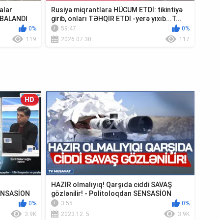
alar
Rusiya miqrantlara HÜCUM ETDİ: tikintiyə
MBALANDI
girib, onları TƏHQİR ETDİ -yerə yıxıb...T...
0%
59:47
0%
119
2026.07.30
117
HD
HAZIR olmalıyıq! Qarşıda ciddi SAVAŞ
SENSASİON
gözlənilir! - Politoloqdan SENSASİON
ANONS
0%
3:55
0%
3.9K
2023.12. 5
3.9K