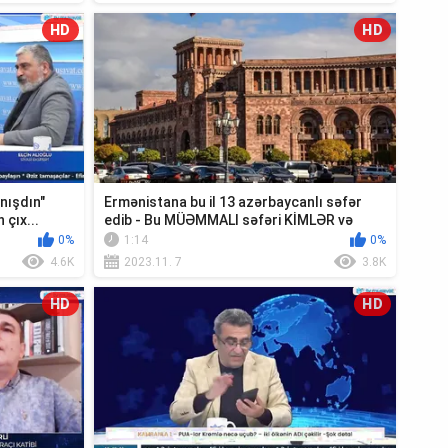
HD
HD
nışdın"
Ermənistana bu il 13 azərbaycanlı səfər
çıx...
edib - Bu MÜƏMMALI səfəri KİMLƏR və
NİYƏ e...
0%
1:14
0%
4.6K
2023.11. 7
3.8K
HD
HD