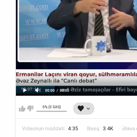
00:00
00:00
0% (0 SƏS)
Videonun müddəti:
4:35
Baxış:
3.4K
Əlavə 