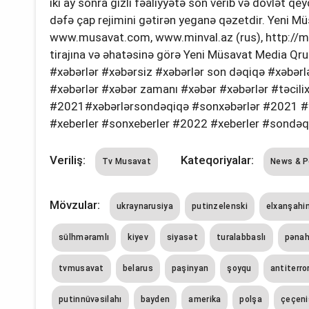
iki ay sonra gizli fəaliyyətə son verib və dövlət q
dəfə çap rejimini gətirən yeganə qəzetdir. Yeni Mü
www.musavat.com, www.minval.az (rus), http://minv
tirajına və əhatəsinə görə Yeni Müsavat Media Qr
#xəbərlər #xəbərsiz #xəbərlər son dəqiqə #xəbə
#xəbərlər #xəbər zamanı #xəbər #xəbərlər #təcili
#2021#xəbərlərsondəqiqə #sonxəbərlər #2021 #ye
#xeberler #sonxeberler #2022 #xeberler #sondəq
Veriliş:
Kateqoriyalar:
Tv Musavat
News & P
Mövzular:
ukraynarusiya
putinzelenski
elxanşahi
sülhməramlı
kiyev
siyasət
turalabbaslı
pəna
tvmusavat
belarus
paşinyan
şoyqu
antiterro
putinnüvəsilahı
bayden
amerika
polşa
çeçeni