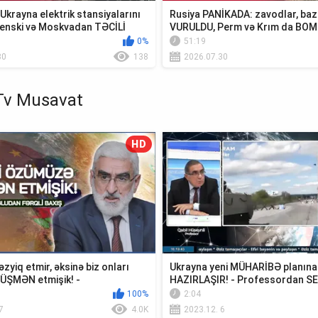
krayna elektrik stansiyalarını
Rusiya PANİKADA: zavodlar, baz
enski və Moskvadan TƏCİLİ
VURULDU, Perm və Krım da BO
0%
51:19
30
138
2026.07.30
Tv Musavat
HD
əzyiq etmir, əksinə biz onları
Ukrayna yeni MÜHARİBƏ planına
ÜŞMƏN etmişik! -
HAZIRLAŞIR! - Professordan 
uda...
açıqlama
100%
2:04
7
4.0K
2023.12. 6