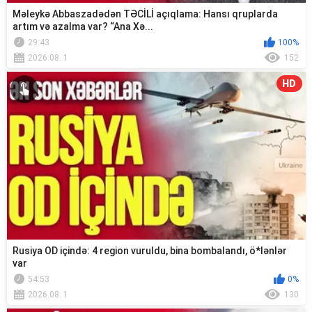
Məleykə Abbaszadədən TƏCİLİ açıqlama: Hansı qruplarda
artım və azalma var? “Ana Xə...
29:43
100%
2026.08. 1
152
HD
Rusiya OD içində: 4 region vuruldu, bina bombalandı, ö*lənlər
var
54:53
0%
2026.08. 1
130