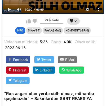
00:00
00:00
0% (0 SƏS)
İNFO
ŞIKAYƏT
PAYLAŞMAQ
KOMMENTLƏR(0)
Videonun müddəti:
5:36
Baxış:
4.0K
Əlavə edilib:
2023.06.16
Facebook
Twitter
E-Mail
Pinterest
LinkedIn
WhatsApp
Telegram
“Rus əsgəri olan yerdə sülh olmaz, müharibə
qaçılmazdır” – Sakinlərdən SƏRT REAKSİYA