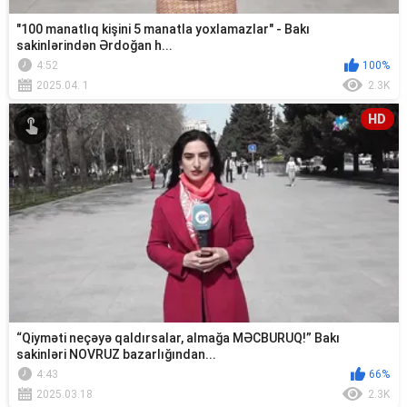
"100 manatlıq kişini 5 manatla yoxlamazlar" - Bakı
sakinlərindən Ərdoğan h...
4:52
100%
2025.04. 1
2.3K
HD
“Qiyməti neçəyə qaldırsalar, almağa MƏCBURUQ!” Bakı
sakinləri NOVRUZ bazarlığından...
4:43
66%
2025.03.18
2.3K