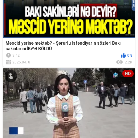
Məscid yerinə məktəb? - Şərurlu İsfəndiyarın sözləri Bakı
sakinlərini İKiYƏ BÖLDÜ
3:42
0%
2025.04. 8
2.2K
HD