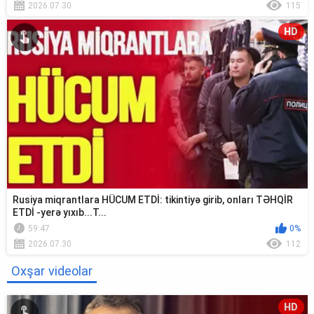
2026.07.30
115
HD
Rusiya miqrantlara HÜCUM ETDİ: tikintiyə girib, onları TƏHQİR
ETDİ -yerə yıxıb...T...
59:47
0%
2026.07.30
112
Oxşar videolar
HD