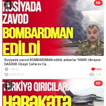
HD
Rusiyada zavod BOMBARDMAN edildi, anbarlar YANIR-Ukrayna
DAĞIDIR-Üzeyir Cəfərov Ca...
1:03:57
40%
2026.07.31
1.0K
HD