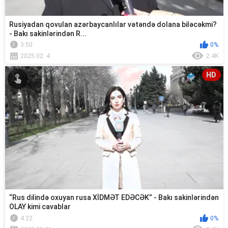
Rusiyadan qovulan azərbaycanlılar vətəndə dolana biləcəkmi?
- Bakı sakinlərindən R...
3:50
0%
2025.02. 4
2.4K
HD
“Rus dilində oxuyan rusa XİDMƏT EDƏCƏK” - Bakı sakinlərindən
OLAY kimi cavablar
4:22
0%