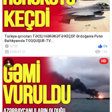
Türkiyə qırıcıları TƏCİLİ HƏRƏKƏTƏ KEÇDİ! Ərdoğanla Putin
Baltikyanıda TOQQUŞUR-TV...
52:55
0%
2026.07.31
129
HD