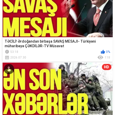
TƏCİLİ! Ərdoğandan birbaşa SAVAŞ MESAJI- Türkiyəni
müharibəyə ÇƏKDİLƏR-TV Müsavat
53:18
0%
2026.07.30
118
HD