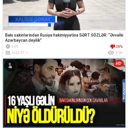
Bakı sakinlərindən Rusiya hakimiyyətinə SƏRT SÖZLƏR: “Əvvəlki
Azərbaycan deyilik”
6:05
28%
2025.07. 1
2.3K
HD