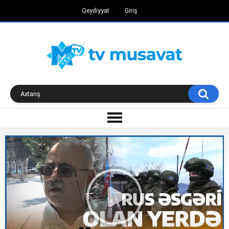
Qeydiyyat
Giriş