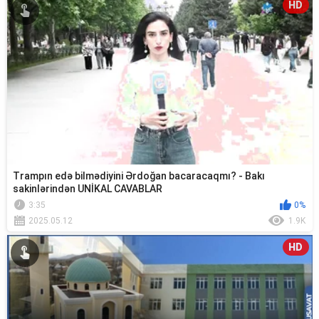
HD
Trampın edə bilmədiyini Ərdoğan bacaracaqmı? - Bakı
sakinlərindən UNİKAL CAVABLAR
3:35
0%
2025.05.12
1.9K
HD