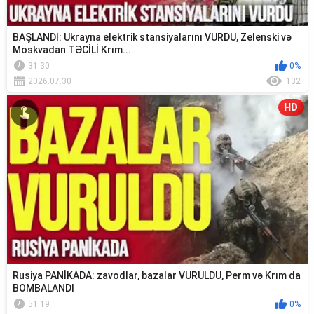
BAŞLANDI: Ukrayna elektrik stansiyalarını VURDU, Zelenski və
Moskvadan TƏCİLİ Krım...
31:30
0%
2026.07.30
132
HD
Rusiya PANİKADA: zavodlar, bazalar VURULDU, Perm və Krım da
BOMBALANDI
51:19
0%