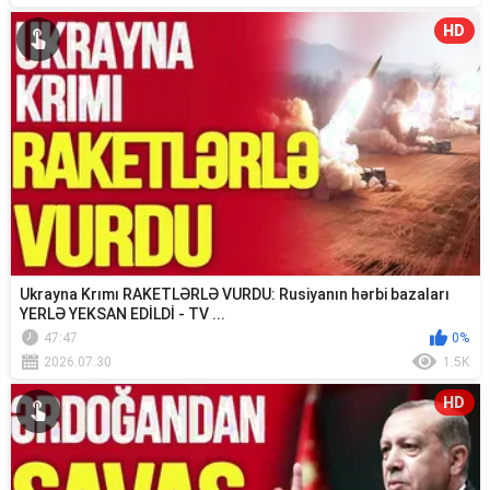
HD
Ukrayna Krımı RAKETLƏRLƏ VURDU: Rusiyanın hərbi bazaları
YERLƏ YEKSAN EDİLDİ - TV ...
47:47
0%
2026.07.30
1.5K
HD