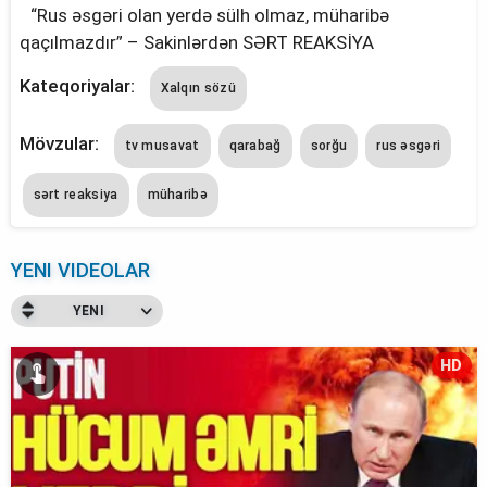
“Rus əsgəri olan yerdə sülh olmaz, müharibə
qaçılmazdır” – Sakinlərdən SƏRT REAKSİYA
Kateqoriyalar:
Xalqın sözü
Mövzular:
tv musavat
qarabağ
sorğu
rus əsgəri
sərt reaksi̇ya
müharibə
YENI VIDEOLAR
YENI
HD