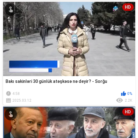
HD
Bakı sakinləri 30 günlük atəşkəsə nə deyir? - Sorğu
4:58
0%
2025.03.12
2.2K
HD