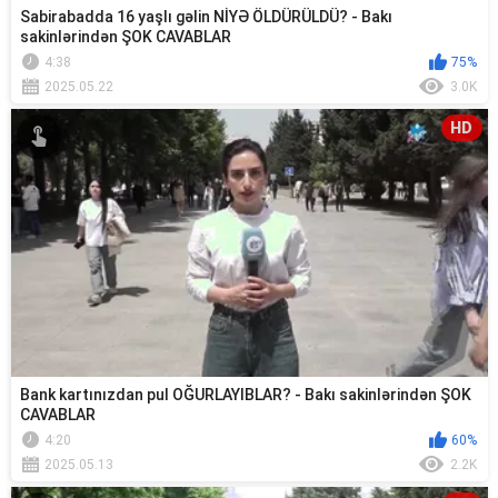
Sabirabadda 16 yaşlı gəlin NİYƏ ÖLDÜRÜLDÜ? - Bakı
sakinlərindən ŞOK CAVABLAR
4:38
75%
2025.05.22
3.0K
HD
Bank kartınızdan pul OĞURLAYIBLAR? - Bakı sakinlərindən ŞOK
CAVABLAR
4:20
60%
2025.05.13
2.2K