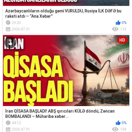
Azərbaycanlıların olduğu gəmi VURULDU, Rusiya İLK DƏFƏ bu
raketi atdı – “Ana Xəbər”
29:20
0%
2026.07.31
133
HD
İran QİSASA BAŞLADI! ABŞ qırıcıları KÜLƏ döndü, Zəncan
BOMBALANDI – Müharibə xəbər...
44:12
0%
2026.07.31
108