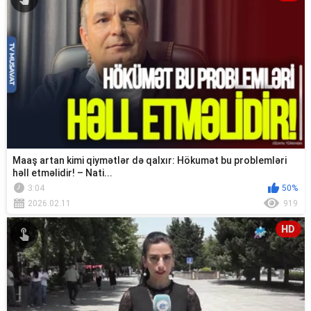
Maaş artan kimi qiymətlər də qalxır: Hökumət bu problemləri
həll etməlidir! – Nati...
3:04
50%
2026.02.11
919
HD