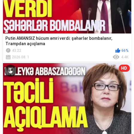
Putin AMANSIZ hücum əmri verdi: şəhərlər bombalanır,
Trampdan açıqlama
43:22
66%
2026.08. 1
4.4K
HD