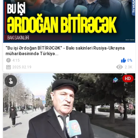
“Bu işi Ərdoğan BİTİRƏCƏK” - Bakı sakinləri Rusiya-Ukrayna
müharibəsinində Türkiyə...
4:15
0%
2025.02.19
2.3K
HD