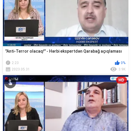
"Anti-Terror olacaq!" - Hərbi ekspertdən Qarabağ açıqlaması
2:23
0%
2023.05.31
3.9K
HD