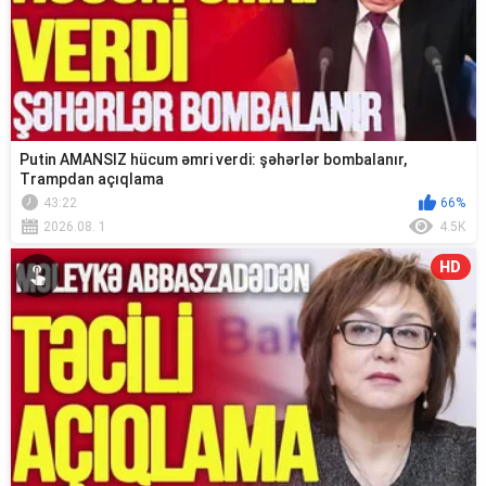
Putin AMANSIZ hücum əmri verdi: şəhərlər bombalanır,
Trampdan açıqlama
43:22
66%
2026.08. 1
4.5K
HD