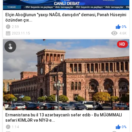
Elçin Alıoğlunun "yaxşı NAĞIL danışdın" deməsi, Pənah Hüseyini
özündən çıx...
2:59
0%
2023.11.15
4.6K
HD
Ermənistana bu il 13 azərbaycanlı səfər edib - Bu MÜƏMMALI
səfəri KİMLƏR və NİYƏ e...
1:14
0%