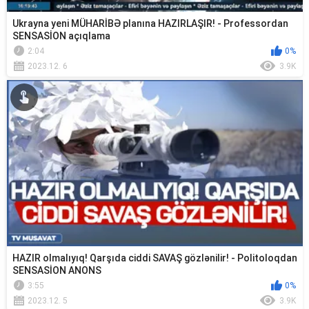
Ukrayna yeni MÜHARİBƏ planına HAZIRLAŞIR! - Professordan
SENSASİON açıqlama
2:04
0%
2023.12. 6
3.9K
HAZIR olmalıyıq! Qarşıda ciddi SAVAŞ gözlənilir! - Politoloqdan
SENSASİON ANONS
3:55
0%
2023.12. 5
3.9K