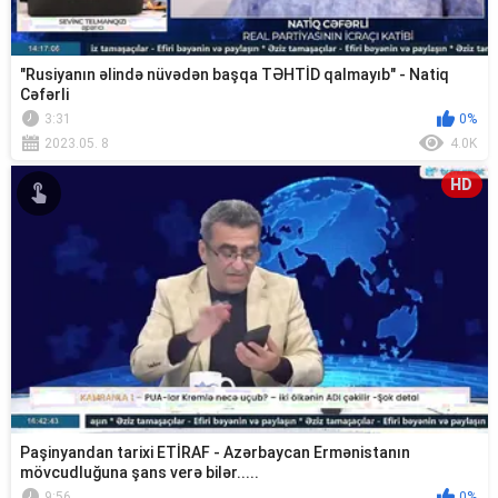
"Rusiyanın əlində nüvədən başqa TƏHTİD qalmayıb" - Natiq
Cəfərli
3:31
0%
2023.05. 8
4.0K
HD
Paşinyandan tarixi ETİRAF - Azərbaycan Ermənistanın
mövcudluğuna şans verə bilər.....
9:56
0%