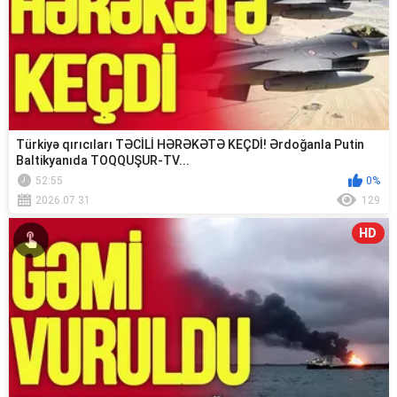
Türkiyə qırıcıları TƏCİLİ HƏRƏKƏTƏ KEÇDİ! Ərdoğanla Putin
Baltikyanıda TOQQUŞUR-TV...
52:55
0%
2026.07.31
129
HD