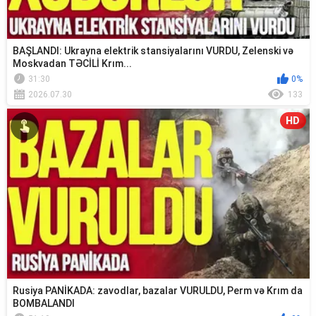
BAŞLANDI: Ukrayna elektrik stansiyalarını VURDU, Zelenski və
Moskvadan TƏCİLİ Krım...
31:30
0%
2026.07.30
133
HD
Rusiya PANİKADA: zavodlar, bazalar VURULDU, Perm və Krım da
BOMBALANDI