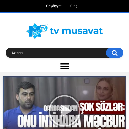
Qeydiyyat
Giriş