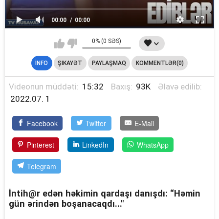
00:00
00:00
0% (0 SƏS)
İNFO
ŞIKAYƏT
PAYLAŞMAQ
KOMMENTLƏR(0)
Videonun müddəti:
15:32
Baxış:
93K
Əlavə edilib:
2022.07. 1
Facebook
Twitter
E-Mail
Pinterest
LinkedIn
WhatsApp
Telegram
İntih@r edən həkimin qardaşı danışdı: “Həmin
gün ərindən boşanacaqdı..."