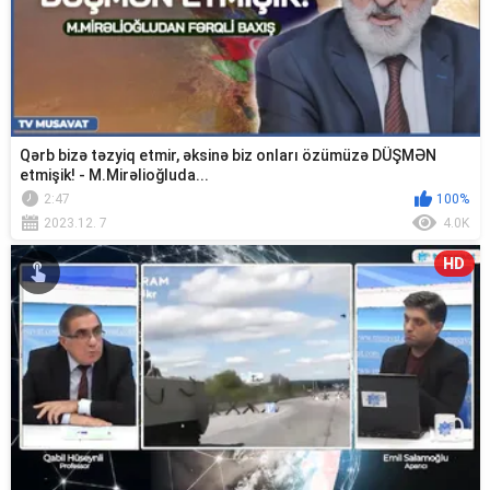
Qərb bizə təzyiq etmir, əksinə biz onları özümüzə DÜŞMƏN
etmişik! - M.Mirəlioğluda...
2:47
100%
2023.12. 7
4.0K
HD