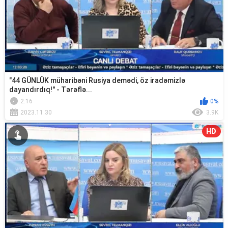
"44 GÜNLÜK müharibəni Rusiya demədi, öz iradəmizlə
dayandırdıq!" - Tərəflə...
2:16
0%
2023.11.30
3.9K
HD