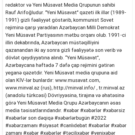
redaktor və Yeni Müsavat Media Qrupunun sahibi
Rauf Arifoğludur. "Yeni Müsavat" qəzeti ilk illər (1989-
1991) gizli fəaliyyət göstərib, kommunist Sovet
rejiminə qarşı yaradılan Azərbaycan Milli Demokrat
Yeni Müsavat Partiyasının mətbu orqanı olub. 1991-ci
illin dekabrında, Azərbaycan müstəqilliyini
qazanandan iki ay sonra gizli fəaliyyətə son verib və
dövlət qeydiyyatına alınıb. “Yeni Müsavat”,
Azərbaycana həftədə 7 dəfə çap rejimini gətirən
yeganə qəzetdir. Yeni Müsavat media qrupuna aid
olan KİV-lər bunlardır: www.musavat.com,
www.minval.az (rus), http://minval.info/ , tr.minval.az
(anadolu türkcəsi) Dövriyyəsinə, tirajına və əhatəsinə
görə Yeni Müsavat Media Qrupu Azərbaycanın əsas
media təsisatlarındandır. #xəbər #xəbərlər #xəbərsiz
#xəbərlər son dəqiqə #xəbərlərbugün #2022
#xəbərzamanı #siyasət #canlıdebat #xəbərlər #xəbər
zamanı #xəbər #xəbərlər #təcilixəbər #yenixəbər