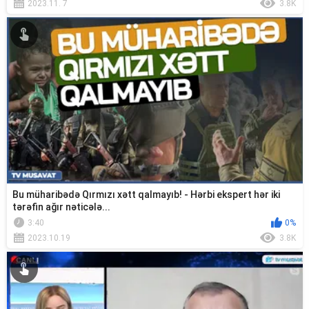
2023.11. 7
3.8K
Bu müharibədə Qırmızı xətt qalmayıb! - Hərbi ekspert hər iki
tərəfin ağır nəticələ...
3:40
0%
2023.10.19
3.8K