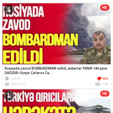
HD
Rusiyada zavod BOMBARDMAN edildi, anbarlar YANIR-Ukrayna
DAĞIDIR-Üzeyir Cəfərov Ca...
1:03:57
40%
2026.07.31
1.0K
HD