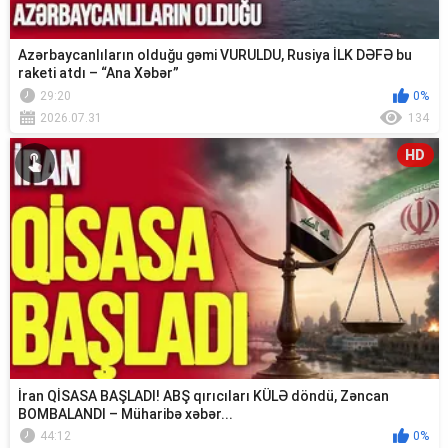
Azərbaycanlıların olduğu gəmi VURULDU, Rusiya İLK DƏFƏ bu
raketi atdı – “Ana Xəbər”
29:20
0%
2026.07.31
134
HD
İran QİSASA BAŞLADI! ABŞ qırıcıları KÜLƏ döndü, Zəncan
BOMBALANDI – Müharibə xəbər...
44:12
0%