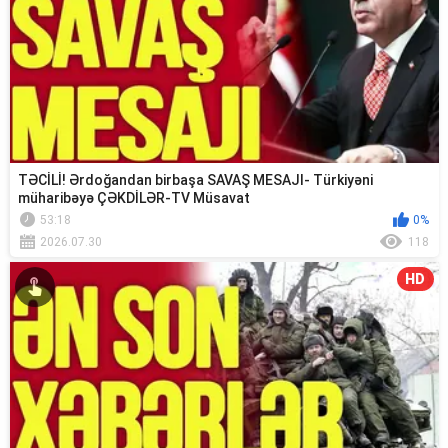
TƏCİLİ! Ərdoğandan birbaşa SAVAŞ MESAJI- Türkiyəni
müharibəyə ÇƏKDİLƏR-TV Müsavat
53:18
0%
2026.07.30
118
HD