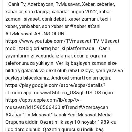
Canlı Tv, Azərbaycan, TvMusavat, Xəbər, xəbərlər,
xəbərlər, son dəqiqə, xəbərlər bugün 2022, xəbər
zamanı, siyasət, canlı debat, xəbər zamanı, təcili
xəbər, yenixəbər, son xəbərlər #Xəbər #Canlı
#TvMusavat ABUNƏ OLUN :
https://www.youtube.com/TVmusavat TV Müsavat
mobil tətbiqləri artıq hər iki platformada... Canlı
yayımlarımızı vaxtında izləmək üçün proqramı
telefonunuza yükləyin. Veriliş başlayan zaman sizə
bildiriş gələcək və daxil olub rahat izləyə, şərh yaza və
paylaşa biləcəksiniz. Android smartfonları üçün:
https://play.google.com/store/apps/details?
id=com.app.musavat&hl=en_US&gl=US iOS üçün:
https://apps.apple.com/lb/app/tv-
musavat/id1590566460 #Trend #Azərbaycan
#Xəbər "TV Musavat" kanalı Yeni Müsavat Media
Qrupuna aiddir. Qəzetin ilk sayı 10 noyabr 1989-cu
ildə dərc olunub. Qəzetin qurucusu indiki baş