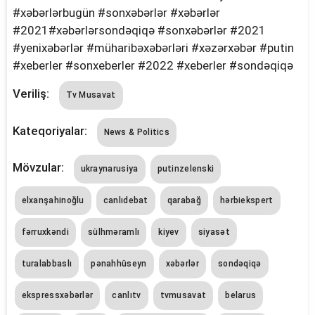
#xəbərlərbugün #sonxəbərlər #xəbərlər
#2021#xəbərlərsondəqiqə #sonxəbərlər #2021
#yenixəbərlər #müharibəxəbərləri #xəzərxəbər #putin
#xeberler #sonxeberler #2022 #xeberler #sondəqiqə
Veriliş:
Tv Musavat
Kateqoriyalar:
News & Politics
Mövzular:
ukraynarusiya
putinzelenski
elxanşahinoğlu
canlıdebat
qarabağ
hərbiekspert
fərruxkəndi
sülhməramlı
kiyev
siyasət
turalabbaslı
pənahhüseyn
xəbərlər
sondəqiqə
ekspressxəbərlər
canlıtv
tvmusavat
belarus