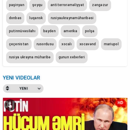
paşinyan
şoyqu
antiterrorəməliyyat
zəngəzur
donbas
luqansk
rusiyaukraynamüharibəsi
putinnüvəsilahı
bayden
amerika
polşa
çeçenistan
rusordusu
xocalı
xocavənd
mariupol
rusiya ukrayna müharibə
gunun xeberleri
YENI VIDEOLAR
YENI
HD