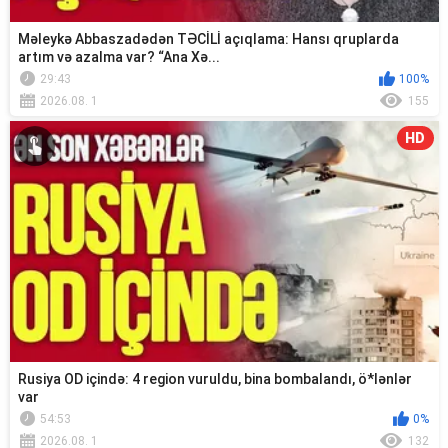
Məleykə Abbaszadədən TƏCİLİ açıqlama: Hansı qruplarda
artım və azalma var? “Ana Xə...
29:43
100%
2026.08. 1
155
HD
Rusiya OD içində: 4 region vuruldu, bina bombalandı, ö*lənlər
var
54:53
0%
2026.08. 1
132