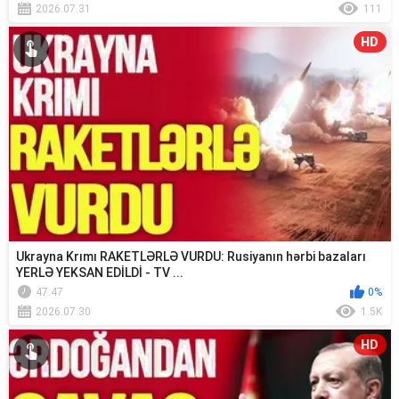
2026.07.31
111
HD
Ukrayna Krımı RAKETLƏRLƏ VURDU: Rusiyanın hərbi bazaları
YERLƏ YEKSAN EDİLDİ - TV ...
47:47
0%
2026.07.30
1.5K
HD