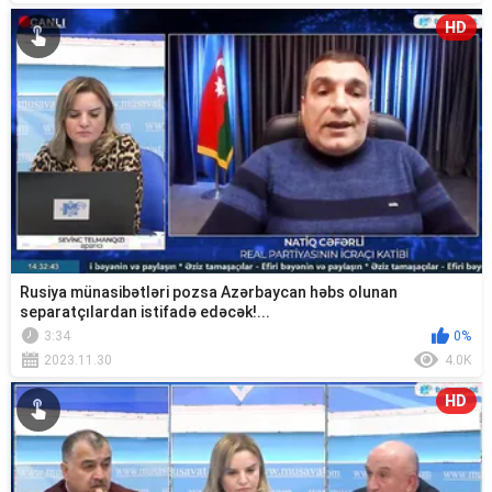
HD
Rusiya münasibətləri pozsa Azərbaycan həbs olunan
separatçılardan istifadə edəcək!...
3:34
0%
2023.11.30
4.0K
HD