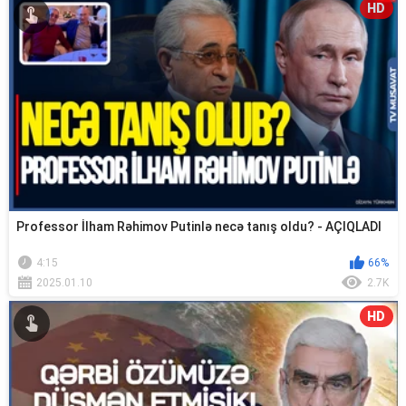
HD
Professor İlham Rəhimov Putinlə necə tanış oldu? - AÇIQLADI
4:15
66%
2025.01.10
2.7K
HD