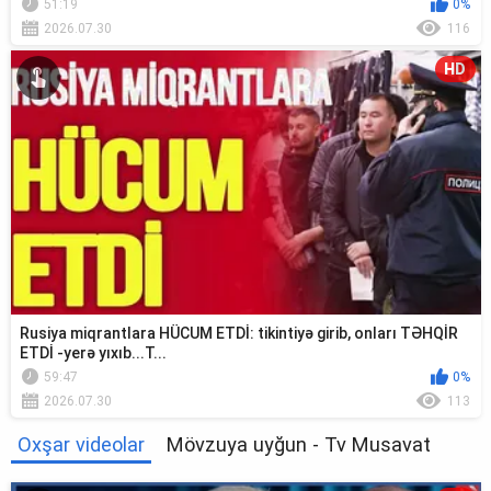
51:19
0%
2026.07.30
116
HD
Rusiya miqrantlara HÜCUM ETDİ: tikintiyə girib, onları TƏHQİR
ETDİ -yerə yıxıb...T...
59:47
0%
2026.07.30
113
Oxşar videolar
Mövzuya uyğun - Tv Musavat