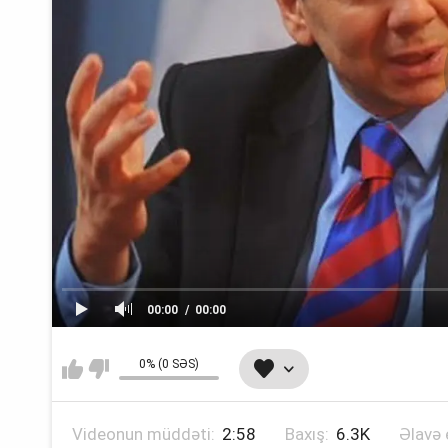
00:00
00:00
0% (0 SƏS)
Videonun müddəti:
2:58
Baxış:
6.3K
Əlavə 