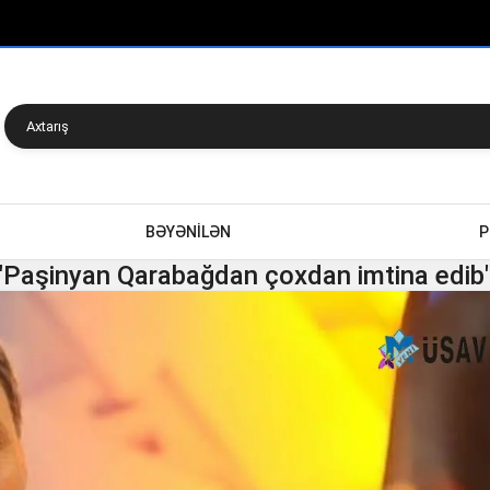
BƏYƏNİLƏN
P
 "Paşinyan Qarabağdan çoxdan imtina edib