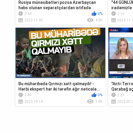
Rusiya münasibətləri pozsa Azərbaycan
"44 GÜNLÜK
həbs olunan separatçılardan istifadə
iradəmizlə 
edəcək!...
3:34
0%
2:16
2023.11.30
4.0K
2023.11.
Bu müharibədə Qırmızı xətt qalmayıb! -
"Anti-Terro
Hərbi ekspert hər iki tərəfin ağır nəticələ...
Qarabağ aç
3:40
0%
2:23
2023.10.19
3.8K
2023.05.