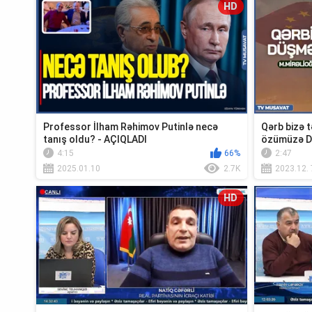
HD
Professor İlham Rəhimov Putinlə necə
Qərb bizə t
tanış oldu? - AÇIQLADI
özümüzə D
M.Mirəlioğl
4:15
66%
2:47
2025.01.10
2.7K
2023.12. 
HD