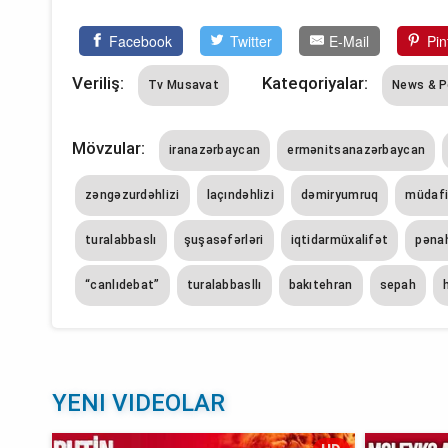
Facebook
Twitter
E-Mail
Pin
Veriliş:
Kateqoriyalar:
Tv Musavat
News & P
Mövzular:
iranazərbaycan
ermənitsanazərbaycan
zəngəzurdəhlizi
laçındəhlizi
dəmiryumruq
müdafiə
turalabbaslı
şuşasəfərləri
iqtidarmüxalifət
pəna
“canlıdebat”
turalabbasllı
bakıtehran
sepah
YENI VIDEOLAR