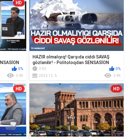
HD
HAZIR olmalıyıq! Qarşıda ciddi SAVAŞ
SENSASİON
gözlənilir! - Politoloqdan SENSASİON
ANONS
0%
3:55
0%
3.9K
2023.12. 5
3.9K
HD
HD