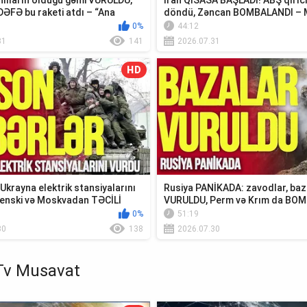
lıların olduğu gəmi VURULDU,
İran QİSASA BAŞLADI! ABŞ qırıc
DƏFƏ bu raketi atdı – “Ana
döndü, Zəncan BOMBALANDI – 
xəbər...
0%
44:12
31
141
2026.07.31
HD
krayna elektrik stansiyalarını
Rusiya PANİKADA: zavodlar, baz
enski və Moskvadan TƏCİLİ
VURULDU, Perm və Krım da BO
0%
51:19
30
138
2026.07.30
Tv Musavat