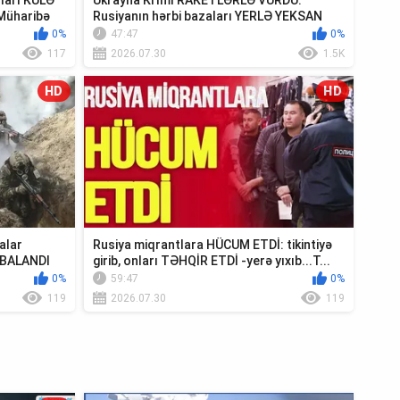
ıları KÜLƏ
Ukrayna Krımı RAKETLƏRLƏ VURDU:
Müharibə
Rusiyanın hərbi bazaları YERLƏ YEKSAN
EDİLDİ - TV ...
0%
47:47
0%
117
2026.07.30
1.5K
HD
HD
alar
Rusiya miqrantlara HÜCUM ETDİ: tikintiyə
MBALANDI
girib, onları TƏHQİR ETDİ -yerə yıxıb...T...
0%
59:47
0%
119
2026.07.30
119