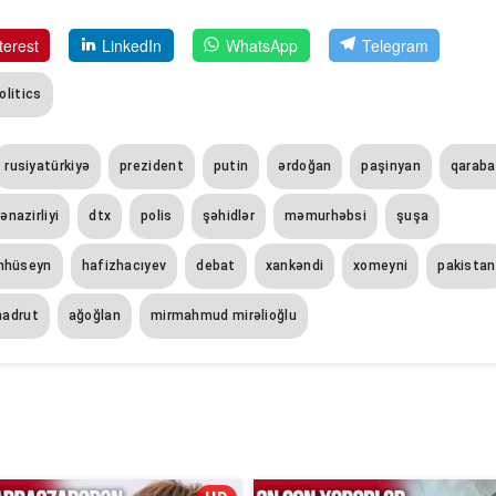
terest
LinkedIn
WhatsApp
Telegram
olitics
rusiyatürkiyə
prezident
putin
ərdoğan
paşinyan
qarab
nazirliyi
dtx
polis
şəhidlər
məmurhəbsi
şuşa
hhüseyn
hafizhacıyev
debat
xankəndi
xomeyni
pakistan
hadrut
ağoğlan
mirmahmud mirəlioğlu