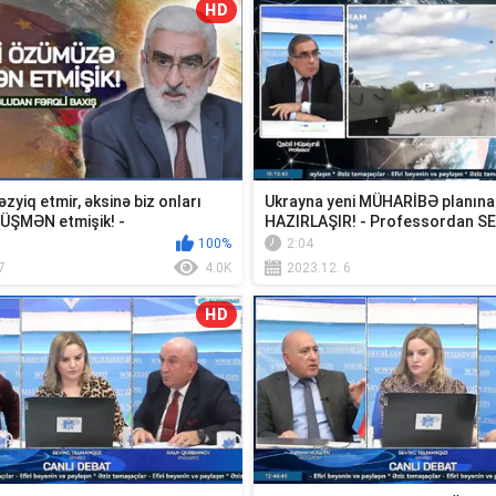
HD
əzyiq etmir, əksinə biz onları
Ukrayna yeni MÜHARİBƏ planına
ÜŞMƏN etmişik! -
HAZIRLAŞIR! - Professordan 
uda...
açıqlama
100%
2:04
7
4.0K
2023.12. 6
HD