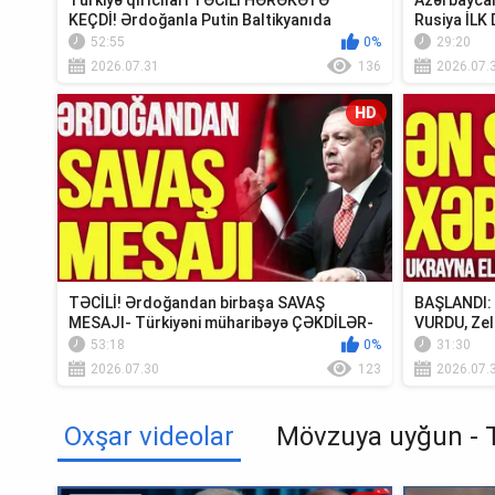
Türkiyə qırıcıları TƏCİLİ HƏRƏKƏTƏ
Azərbaycan
KEÇDİ! Ərdoğanla Putin Baltikyanıda
Rusiya İLK 
TOQQUŞUR-TV...
Xəbər”
52:55
0%
29:20
2026.07.31
136
2026.07.
HD
TƏCİLİ! Ərdoğandan birbaşa SAVAŞ
BAŞLANDI: U
MESAJI- Türkiyəni müharibəyə ÇƏKDİLƏR-
VURDU, Zel
TV Müsavat
Krım...
53:18
0%
31:30
2026.07.30
123
2026.07.
Oxşar videolar
Mövzuya uyğun - 