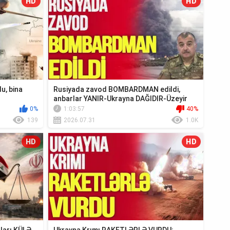
HD
HD
u, bina
Rusiyada zavod BOMBARDMAN edildi,
anbarlar YANIR-Ukrayna DAĞIDIR-Üzeyir
Cəfərov Ca...
0%
1:03:57
40%
139
2026.07.31
1.0K
HD
HD