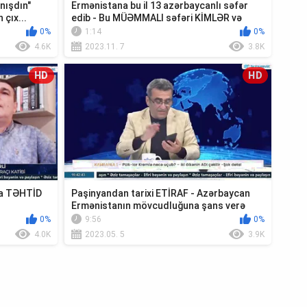
nışdın"
Ermənistana bu il 13 azərbaycanlı səfər
çıx...
edib - Bu MÜƏMMALI səfəri KİMLƏR və
NİYƏ e...
0%
1:14
0%
4.6K
2023.11. 7
3.8K
HD
HD
qa TƏHTİD
Paşinyandan tarixi ETİRAF - Azərbaycan
Ermənistanın mövcudluğuna şans verə
bilər.....
0%
9:56
0%
4.0K
2023.05. 5
3.9K