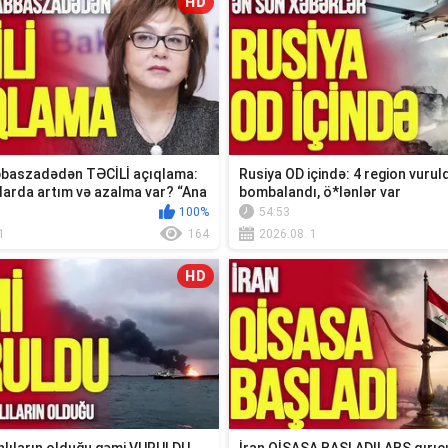
HD
baszadədən TƏCİLİ açıqlama:
Rusiya OD içində: 4 region vuruld
larda artım və azalma var? “Ana
bombalandı, ö*lənlər var
100%
54:53
1
164
2026.08. 1
HD