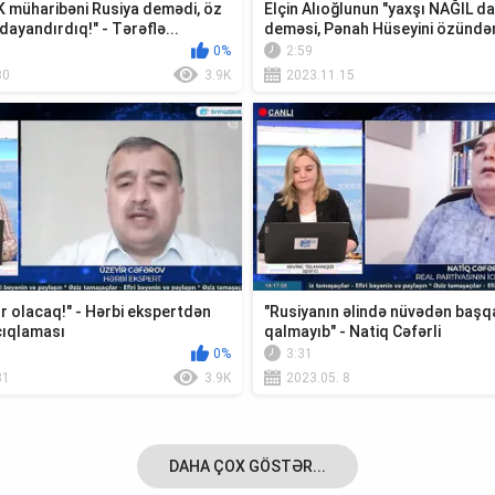
 müharibəni Rusiya demədi, öz
Elçin Alıoğlunun "yaxşı NAĞIL da
dayandırdıq!" - Tərəflə...
deməsi, Pənah Hüseyini özündən 
0%
2:59
30
3.9K
2023.11.15
r olacaq!" - Hərbi ekspertdən
"Rusiyanın əlində nüvədən baş
ıqlaması
qalmayıb" - Natiq Cəfərli
0%
3:31
31
3.9K
2023.05. 8
DAHA ÇOX GÖSTƏR...