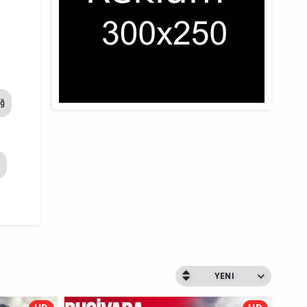
ağ
YENI