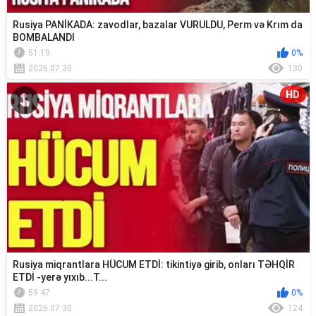
Rusiya PANİKADA: zavodlar, bazalar VURULDU, Perm və Krım da
BOMBALANDI
51:19
0%
2026.07.30
130
HD
Rusiya miqrantlara HÜCUM ETDİ: tikintiyə girib, onları TƏHQİR
ETDİ -yerə yıxıb...T...
59:47
0%
2026.07.30
124