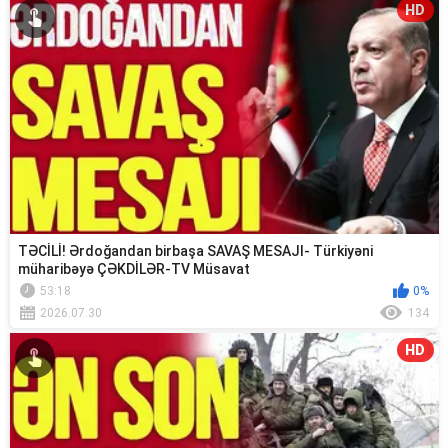
HD
TƏCİLİ! Ərdoğandan birbaşa SAVAŞ MESAJI- Türkiyəni
müharibəyə ÇƏKDİLƏR-TV Müsavat
53:18
0%
2026.07.30
134
HD