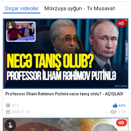
Oxşar videolar
Mövzuya uyğun - Tv Musavat
HD
Professor İlham Rəhimov Putinlə necə tanış oldu? - AÇIQLADI
4:15
66%
2025.01.10
2.7K
HD