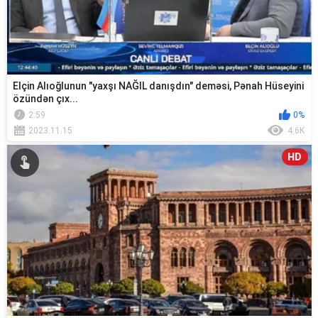
Elçin Alıoğlunun "yaxşı NAĞIL danışdın" deməsi, Pənah Hüseyini
özündən çıx...
2:59
0%
2023.11.15
4.6K
HD