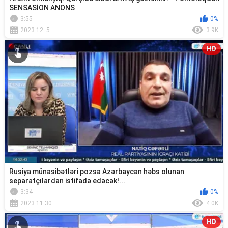
SENSASİON ANONS
3:55
0%
2023.12. 5
3.9K
HD
Rusiya münasibətləri pozsa Azərbaycan həbs olunan
separatçılardan istifadə edəcək!...
3:34
0%
2023.11.30
4.0K
HD