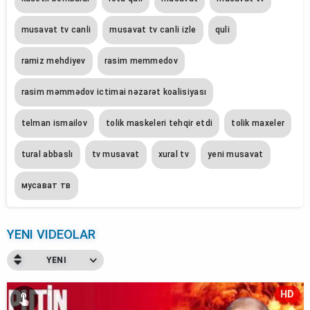
musavat tv canli
musavat tv canli izle
quli
ramiz mehdiyev
rasim memmedov
rasim məmmədov ictimai nəzarət koalisiyası
telman ismailov
tolik maskeleri tehqir etdi
tolik maxeler
tural abbaslı
tv musavat
xural tv
yeni musavat
мусават тв
YENI VIDEOLAR
YENI
HD