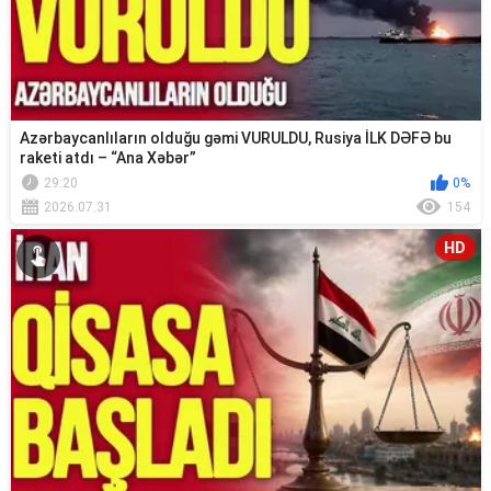
Azərbaycanlıların olduğu gəmi VURULDU, Rusiya İLK DƏFƏ bu
raketi atdı – “Ana Xəbər”
29:20
0%
2026.07.31
154
HD