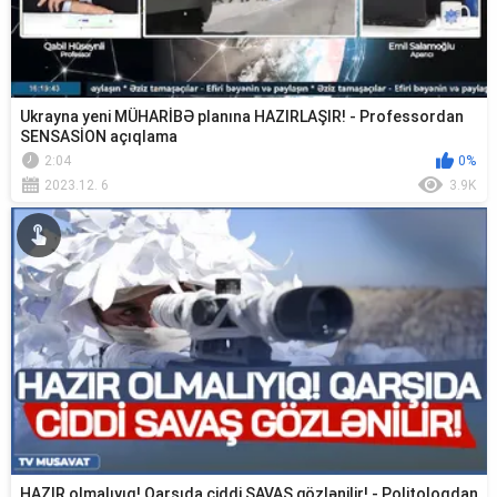
Ukrayna yeni MÜHARİBƏ planına HAZIRLAŞIR! - Professordan
SENSASİON açıqlama
2:04
0%
2023.12. 6
3.9K
HAZIR olmalıyıq! Qarşıda ciddi SAVAŞ gözlənilir! - Politoloqdan