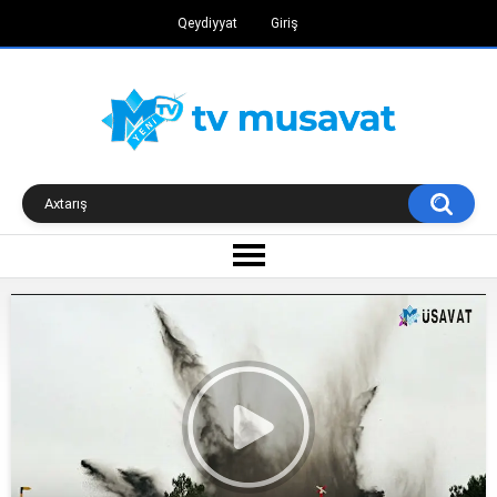
Qeydiyyat
Giriş