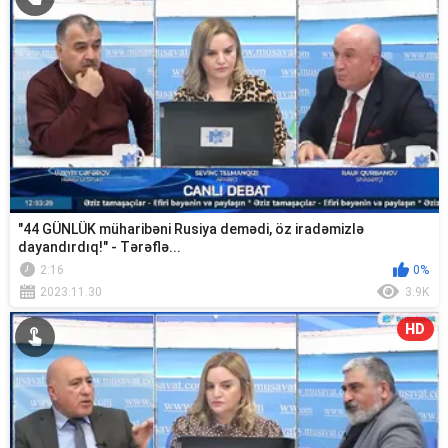
"44 GÜNLÜK müharibəni Rusiya demədi, öz iradəmizlə
dayandırdıq!" - Tərəflə...
2:16
0%
2023.11.30
3.9K
HD