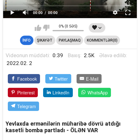
00:00
00:00
0% (0 SƏS)
İNFO
ŞIKAYƏT
PAYLAŞMAQ
KOMMENTLƏR(0)
Videonun müddəti:
0:39
Baxış:
2.5K
Əlavə edilib:
2022.02. 2
Facebook
Twitter
E-Mail
Pinterest
LinkedIn
WhatsApp
Telegram
Yevlaxda ermənilərin müharibə dövrü atdığı
kasetli bomba partladı - ÖLƏN VAR