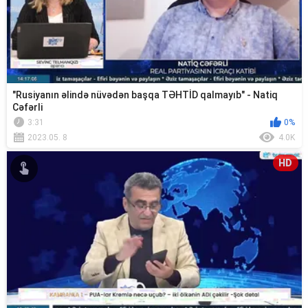
"Rusiyanın əlində nüvədən başqa TƏHTİD qalmayıb" - Natiq
Cəfərli
3:31
0%
2023.05. 8
4.0K
HD