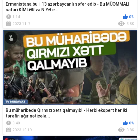
Ermənistana bu il 13 azərbaycanlı səfər edib - Bu MÜƏMMALI
səfəri KİMLƏR və NİYƏ e...
1:14
0%
2023.11. 7
3.8K
Bu müharibədə Qırmızı xətt qalmayıb! - Hərbi ekspert hər iki
tərəfin ağır nəticələ...
3:40
0%
2023.10.19
3.8K