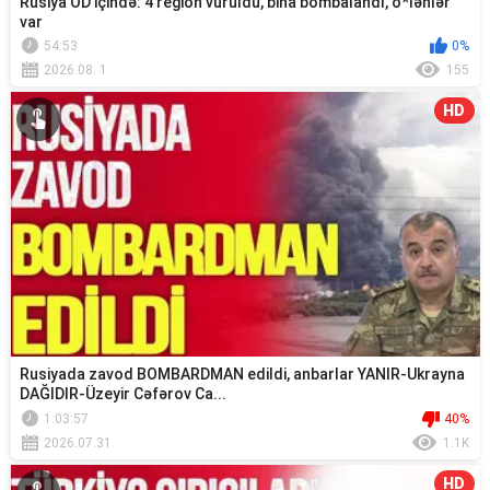
Rusiya OD içində: 4 region vuruldu, bina bombalandı, ö*lənlər
var
54:53
0%
2026.08. 1
155
HD
Rusiyada zavod BOMBARDMAN edildi, anbarlar YANIR-Ukrayna
DAĞIDIR-Üzeyir Cəfərov Ca...
1:03:57
40%
2026.07.31
1.1K
HD