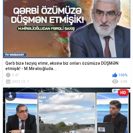
Qərb bizə təzyiq etmir, əksinə biz onları özümüzə DÜŞMƏN
etmişik! - M.Mirəlioğluda...
2:47
100%
2023.12. 7
4.0K
HD