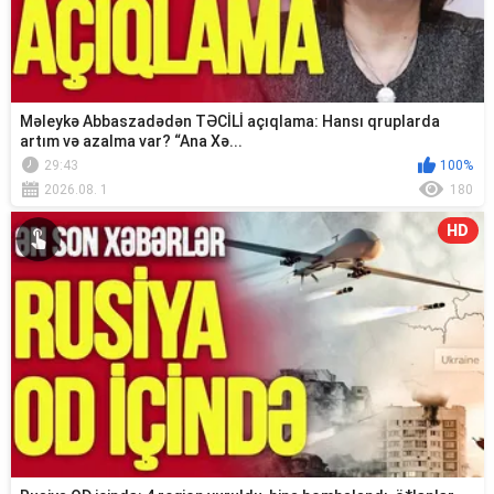
Məleykə Abbaszadədən TƏCİLİ açıqlama: Hansı qruplarda
artım və azalma var? “Ana Xə...
29:43
100%
2026.08. 1
180
HD