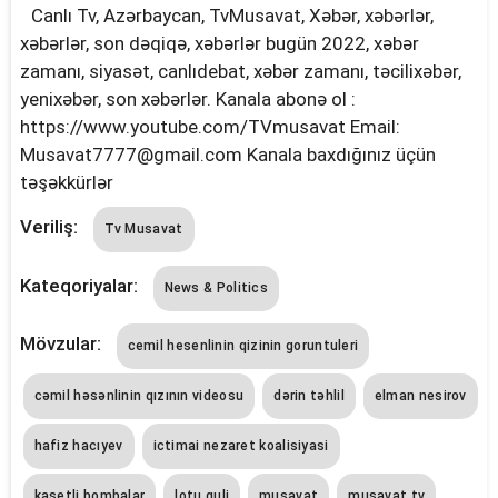
Canlı Tv, Azərbaycan, TvMusavat, Xəbər, xəbərlər,
xəbərlər, son dəqiqə, xəbərlər bugün 2022, xəbər
zamanı, siyasət, canlıdebat, xəbər zamanı, təcilixəbər,
yenixəbər, son xəbərlər. Kanala abonə ol :
https://www.youtube.com/TVmusavat Email:
Musavat7777@gmail.com
Kanala baxdığınız üçün
təşəkkürlər
Veriliş:
Tv Musavat
Kateqoriyalar:
News & Politics
Mövzular:
cemil hesenlinin qizinin goruntuleri
cəmil həsənlinin qızının videosu
dərin təhlil
elman nesirov
hafiz hacıyev
ictimai nezaret koalisiyasi
kasetli bombalar
lotu quli
musavat
musavat tv