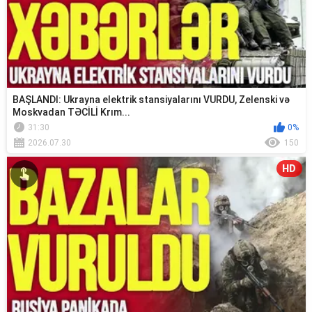
BAŞLANDI: Ukrayna elektrik stansiyalarını VURDU, Zelenski və
Moskvadan TƏCİLİ Krım...
31:30
0%
2026.07.30
150
HD