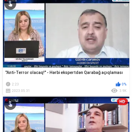
"Anti-Terror olacaq!" - Hərbi ekspertdən Qarabağ açıqlaması
2:23
0%
2023.05.31
3.9K
HD