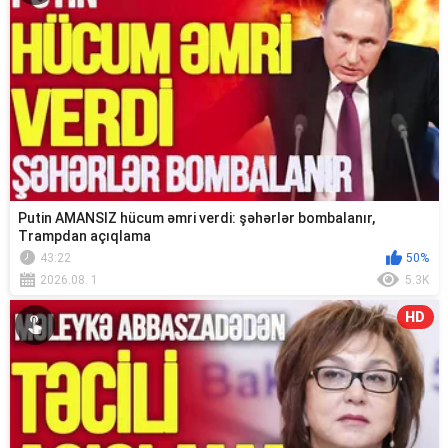
Putin AMANSIZ hücum əmri verdi: şəhərlər bombalanır,
Trampdan açıqlama
43:22
50%
2026.08. 1
5.3K
HD