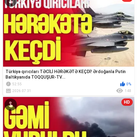
Türkiyə qırıcıları TƏCİLİ HƏRƏKƏTƏ KEÇDİ! Ərdoğanla Putin
Baltikyanıda TOQQUŞUR-TV...
52:55
0%
2026.07.31
148
HD