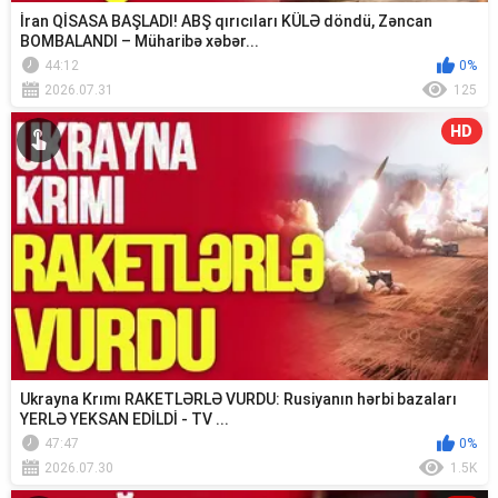
İran QİSASA BAŞLADI! ABŞ qırıcıları KÜLƏ döndü, Zəncan
BOMBALANDI – Müharibə xəbər...
44:12
0%
2026.07.31
125
HD
Ukrayna Krımı RAKETLƏRLƏ VURDU: Rusiyanın hərbi bazaları
YERLƏ YEKSAN EDİLDİ - TV ...
47:47
0%
2026.07.30
1.5K