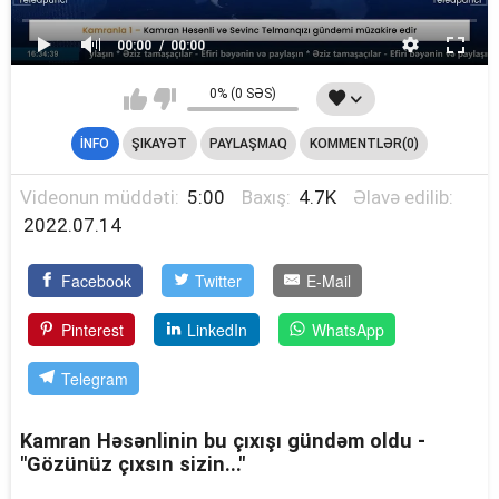
00:00
00:00
0% (0 SƏS)
İNFO
ŞIKAYƏT
PAYLAŞMAQ
KOMMENTLƏR(0)
Videonun müddəti:
5:00
Baxış:
4.7K
Əlavə edilib:
2022.07.14
Facebook
Twitter
E-Mail
Pinterest
LinkedIn
WhatsApp
Telegram
Kamran Həsənlinin bu çıxışı gündəm oldu -
"Gözünüz çıxsın sizin..."