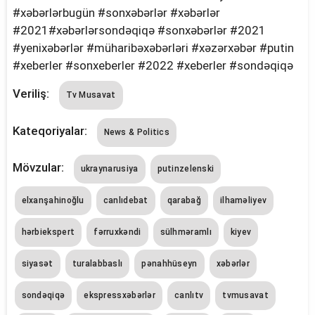
#xəbərlərbugün #sonxəbərlər #xəbərlər
#2021#xəbərlərsondəqiqə #sonxəbərlər #2021
#yenixəbərlər #müharibəxəbərləri #xəzərxəbər #putin
#xeberler #sonxeberler #2022 #xeberler #sondəqiqə
Veriliş:
Tv Musavat
Kateqoriyalar:
News & Politics
Mövzular:
ukraynarusiya
putinzelenski
elxanşahinoğlu
canlıdebat
qarabağ
i̇lhaməliyev
hərbiekspert
fərruxkəndi
sülhməramlı
kiyev
siyasət
turalabbaslı
pənahhüseyn
xəbərlər
sondəqiqə
ekspressxəbərlər
canlıtv
tvmusavat