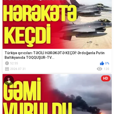
Türkiyə qırıcıları TƏCİLİ HƏRƏKƏTƏ KEÇDİ! Ərdoğanla Putin
Baltikyanıda TOQQUŞUR-TV...
52:55
0%
2026.07.31
120
HD