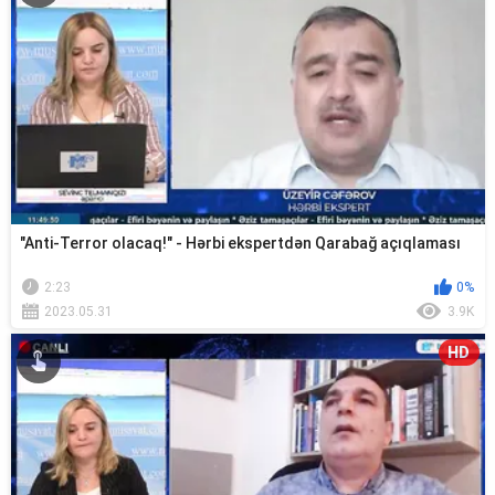
"Anti-Terror olacaq!" - Hərbi ekspertdən Qarabağ açıqlaması
2:23
0%
2023.05.31
3.9K
HD