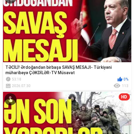
TƏCİLİ! Ərdoğandan birbaşa SAVAŞ MESAJI- Türkiyəni
müharibəyə ÇƏKDİLƏR-TV Müsavat
53:18
0%
2026.07.30
113
HD