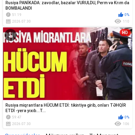
Rusiya PANİKADA: zavodlar, bazalar VURULDU, Perm və Krım da
BOMBALANDI
51:19
0%
2026.07.30
110
HD
Rusiya miqrantlara HÜCUM ETDİ: tikintiyə girib, onları TƏHQİR
ETDİ -yerə yıxıb...T...
59:47
0%
2026.07.30
106