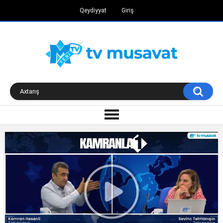
Qeydiyyat
Giriş