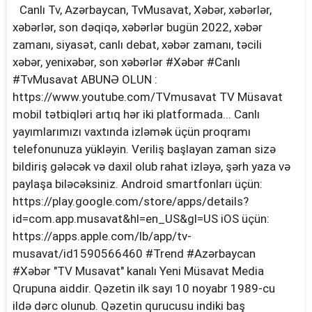
Canlı Tv, Azərbaycan, TvMusavat, Xəbər, xəbərlər,
xəbərlər, son dəqiqə, xəbərlər bugün 2022, xəbər
zamanı, siyasət, canlı debat, xəbər zamanı, təcili
xəbər, yenixəbər, son xəbərlər #Xəbər #Canlı
#TvMusavat ABUNƏ OLUN :
https://www.youtube.com/TVmusavat TV Müsavat
mobil tətbiqləri artıq hər iki platformada... Canlı
yayımlarımızı vaxtında izləmək üçün proqramı
telefonunuza yükləyin. Veriliş başlayan zaman sizə
bildiriş gələcək və daxil olub rahat izləyə, şərh yaza və
paylaşa biləcəksiniz. Android smartfonları üçün:
https://play.google.com/store/apps/details?
id=com.app.musavat&hl=en_US&gl=US iOS üçün:
https://apps.apple.com/lb/app/tv-
musavat/id1590566460 #Trend #Azərbaycan
#Xəbər "TV Musavat" kanalı Yeni Müsavat Media
Qrupuna aiddir. Qəzetin ilk sayı 10 noyabr 1989-cu
ildə dərc olunub. Qəzetin qurucusu indiki baş