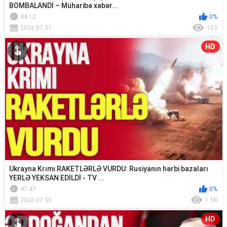
BOMBALANDI – Müharibə xəbər...
44:12
0%
2026.07.31
103
HD
Ukrayna Krımı RAKETLƏRLƏ VURDU: Rusiyanın hərbi bazaları
YERLƏ YEKSAN EDİLDİ - TV ...
47:47
0%
2026.07.30
1.5K
HD