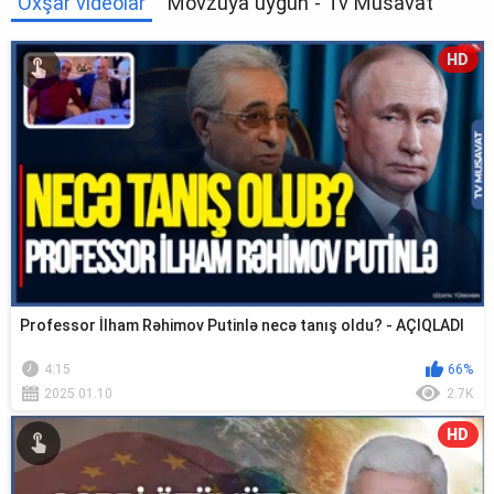
Oxşar videolar
Mövzuya uyğun - Tv Musavat
HD
Professor İlham Rəhimov Putinlə necə tanış oldu? - AÇIQLADI
4:15
66%
2025.01.10
2.7K
HD