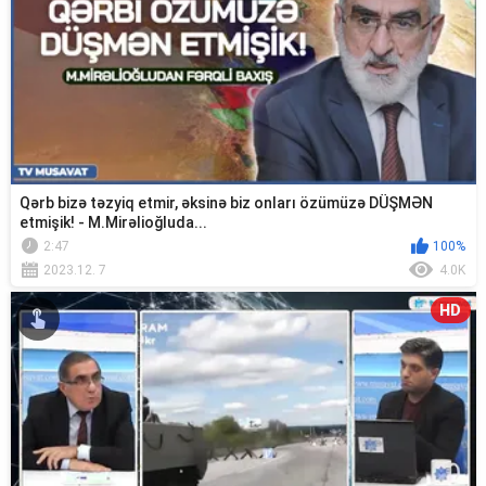
Qərb bizə təzyiq etmir, əksinə biz onları özümüzə DÜŞMƏN
etmişik! - M.Mirəlioğluda...
2:47
100%
2023.12. 7
4.0K
HD