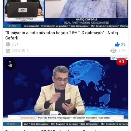
"Rusiyanın əlində nüvədən başqa TƏHTİD qalmayıb" - Natiq
Cəfərli
3:31
0%
2023.05. 8
4.0K
HD