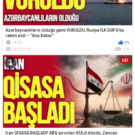
Azərbaycanlıların olduğu gəmi VURULDU, Rusiya İLK DƏFƏ bu
raketi atdı – “Ana Xəbər”
29:20
0%
2026.07.31
128
HD
İran QİSASA BAŞLADI! ABŞ qırıcıları KÜLƏ döndü, Zəncan