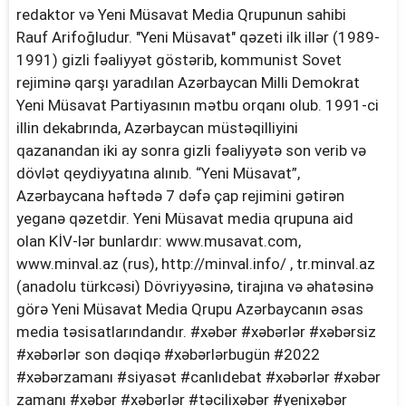
redaktor və Yeni Müsavat Media Qrupunun sahibi
Rauf Arifoğludur. "Yeni Müsavat" qəzeti ilk illər (1989-
1991) gizli fəaliyyət göstərib, kommunist Sovet
rejiminə qarşı yaradılan Azərbaycan Milli Demokrat
Yeni Müsavat Partiyasının mətbu orqanı olub. 1991-ci
illin dekabrında, Azərbaycan müstəqilliyini
qazanandan iki ay sonra gizli fəaliyyətə son verib və
dövlət qeydiyyatına alınıb. “Yeni Müsavat”,
Azərbaycana həftədə 7 dəfə çap rejimini gətirən
yeganə qəzetdir. Yeni Müsavat media qrupuna aid
olan KİV-lər bunlardır: www.musavat.com,
www.minval.az (rus), http://minval.info/ , tr.minval.az
(anadolu türkcəsi) Dövriyyəsinə, tirajına və əhatəsinə
görə Yeni Müsavat Media Qrupu Azərbaycanın əsas
media təsisatlarındandır. #xəbər #xəbərlər #xəbərsiz
#xəbərlər son dəqiqə #xəbərlərbugün #2022
#xəbərzamanı #siyasət #canlıdebat #xəbərlər #xəbər
zamanı #xəbər #xəbərlər #təcilixəbər #yenixəbər