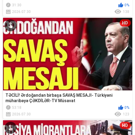
31:30
0%
2026.07.30
138
HD
TƏCİLİ! Ərdoğandan birbaşa SAVAŞ MESAJI- Türkiyəni
müharibəyə ÇƏKDİLƏR-TV Müsavat
53:18
0%
2026.07.30
123
HD