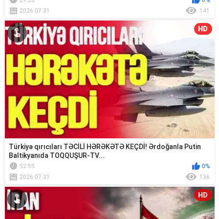
29:20
0%
2026.07.31
141
HD
Türkiyə qırıcıları TƏCİLİ HƏRƏKƏTƏ KEÇDİ! Ərdoğanla Putin
Baltikyanıda TOQQUŞUR-TV...
52:55
0%
2026.07.31
136
HD