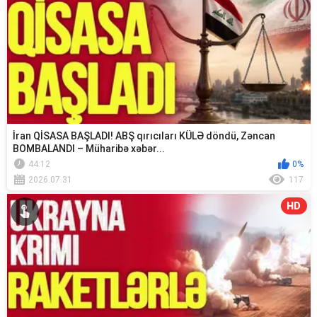
İran QİSASA BAŞLADI! ABŞ qırıcıları KÜLƏ döndü, Zəncan
BOMBALANDI – Müharibə xəbər...
44:12
0%
2026.07.31
117
HD