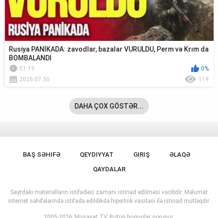
Rusiya PANİKADA: zavodlar, bazalar VURULDU, Perm və Krım da
BOMBALANDI
51:19
0%
2026.07.30
119
DAHA ÇOX GÖSTƏR...
BAŞ SƏHIFƏ
QEYDIYYAT
GIRIŞ
ƏLAQƏ
QAYDALAR
Saytdakı materialların istifadəsi zamanı istinad edilməsi vacibdir. Məlumat
internet səhifələrində istifadə edildikdə hiperlink vasitəsi ilə istinad mütləqdir.
2005-2026
Müsavat TV
Bütün hüquqlar qorunur.