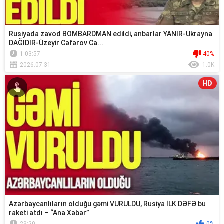
Rusiyada zavod BOMBARDMAN edildi, anbarlar YANIR-Ukrayna
DAĞIDIR-Üzeyir Cəfərov Ca...
1:03:57
40%
2026.07.31
1.0K
HD
Azərbaycanlıların olduğu gəmi VURULDU, Rusiya İLK DƏFƏ bu
raketi atdı – “Ana Xəbər”