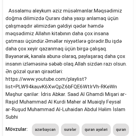
Assalamu aleykum əziz müsəlmanlar.Məqsədimiz
doğma dilimizdə Quranı daha yaxşı anlamaq üçün
çalışmaqdır əlimizdən gəldiyi qədər həmdə
məqsədimiz Allahın kitabının daha çox insana
çatması üçündür.Əməllər niyyətlərə görədir.Bu işdə
daha çox xeyir qazanmaq üçün birgə çalışaq.
Bəyənərək, kanala abunə olaraq, paylaşaraq daha çox
insanın izləməsinə səbəb olaq.Allah sizdən razı olsun.
Ən gözəl quran qiraətləri:
https://www.youtube.com/playlist?
list=PLW94kauvK6XwQpZ6bFQE6WtIrVh-RKeWn
Məşhur qarilər: İdris Abkar. Saad Al Ghamdi Mişari ar-
Raşid Muhammad Al Kurdi Maher al Muaiqly Feysal
ar-Ruşud Muhammad Al-Luhaidan Abdul Həlim İslam
Subhi
Mövzular:
azərbaycan
surələr
quran ayələri
quran