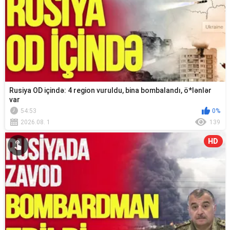
Rusiya OD içində: 4 region vuruldu, bina bombalandı, ö*lənlər
var
54:53
0%
2026.08. 1
139
HD