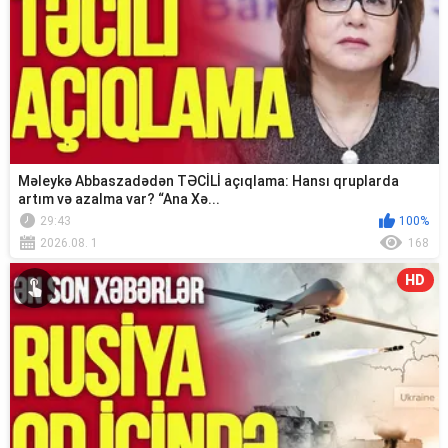
Məleykə Abbaszadədən TƏCİLİ açıqlama: Hansı qruplarda
artım və azalma var? “Ana Xə...
29:43
100%
2026.08. 1
168
HD