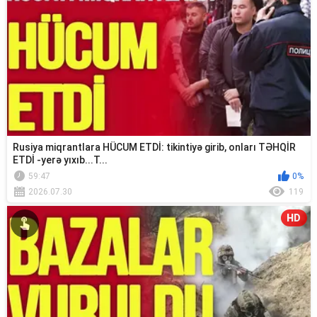
Rusiya miqrantlara HÜCUM ETDİ: tikintiyə girib, onları TƏHQİR
ETDİ -yerə yıxıb...T...
59:47
0%
2026.07.30
119
HD