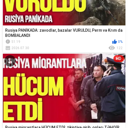
Rusiya PANİKADA: zavodlar, bazalar VURULDU, Perm və Krım da
BOMBALANDI
51:19
0%
2026.07.30
122
HD
Rusiya miqrantlara HÜCUM ETDİ: tikintiyə girib, onları TƏHQİR