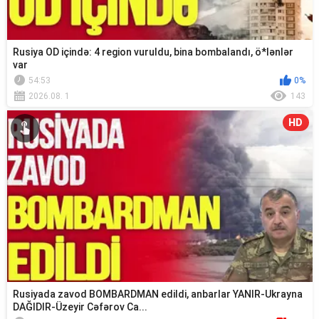
Rusiya OD içində: 4 region vuruldu, bina bombalandı, ö*lənlər
var
54:53
0%
2026.08. 1
143
HD
Rusiyada zavod BOMBARDMAN edildi, anbarlar YANIR-Ukrayna
DAĞIDIR-Üzeyir Cəfərov Ca...