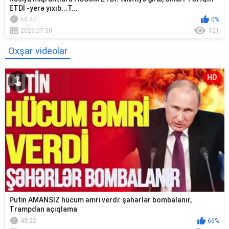
ETDİ -yerə yıxıb...T...
59:47
0%
2026.07.30
121
Oxşar videolar
HD
Putin AMANSIZ hücum əmri verdi: şəhərlər bombalanır,
Trampdan açıqlama
43:22
66%