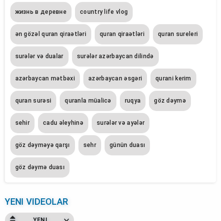
жизнь в деревне
country life vlog
ən gözəl quran qiraətləri
quran qiraətləri
quran sureleri
surələr və dualar
surələr azərbaycan dilində
azərbaycan mətbəxi
azərbaycan əsgəri
qurani kerim
quran surəsi
quranla müalicə
ruqya
göz dəymə
sehi̇r
cadu əleyhi̇nə
surələr və ayələr
göz dəyməyə qarşı
sehr
günün duası
göz dəymə duası
YENI VIDEOLAR
YENI