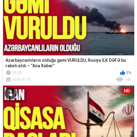
Azərbaycanlıların olduğu gəmi VURULDU, Rusiya İLK DƏFƏ bu
raketi atdı – “Ana Xəbər”
29:20
0%
2026.07.31
145
HD