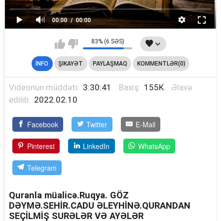
00:00
00:00
83% (6 SƏS)
İNFO
ŞIKAYƏT
PAYLAŞMAQ
KOMMENTLƏR(0)
Videonun müddəti:
3:30:41
Baxış:
155K
Əlavə
edilib:
2022.02.10
Facebook
Twitter
E-Mail
Pinterest
LinkedIn
WhatsApp
Telegram
Quranla müalicə.Ruqya. GÖZ
DƏYMƏ.SEHİR.CADU ƏLEYHİNƏ.QURANDAN
SEÇİLMİŞ SURƏLƏR VƏ AYƏLƏR