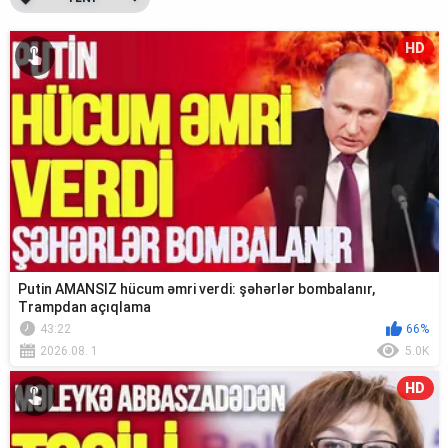
HD
Putin AMANSIZ hücum əmri verdi: şəhərlər bombalanır,
Trampdan açıqlama
43:22
66%
2026.08. 1
5.0K
HD