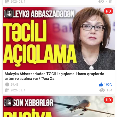
2026.08. 1
4.8K
HD
Məleykə Abbaszadədən TƏCİLİ açıqlama: Hansı qruplarda
artım və azalma var? “Ana Xə...
29:43
100%
2026.08. 1
164
HD