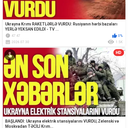
Ukrayna Krımı RAKETLƏRLƏ VURDU: Rusiyanın hərbi bazaları
YERLƏ YEKSAN EDİLDİ - TV ...
47:47
0%
2026.07.30
1.5K
HD
BAŞLANDI: Ukrayna elektrik stansiyalarını VURDU, Zelenski və
Moskvadan TƏCİLİ Krım...