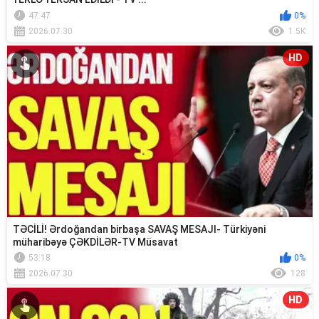
47:47
0%
2026.07.30
1.5K
HD
TƏCİLİ! Ərdoğandan birbaşa SAVAŞ MESAJI- Türkiyəni
müharibəyə ÇƏKDİLƏR-TV Müsavat
53:18
0%
2026.07.30
128
HD