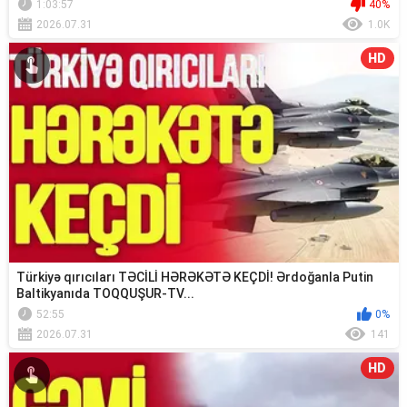
1:03:57
40%
2026.07.31
1.0K
HD
Türkiyə qırıcıları TƏCİLİ HƏRƏKƏTƏ KEÇDİ! Ərdoğanla Putin
Baltikyanıda TOQQUŞUR-TV...
52:55
0%
2026.07.31
141
HD